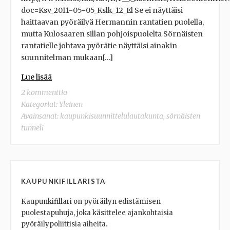
doc=Ksv_2011-05-05_Kslk_12_El Se ei näyttäisi
haittaavan pyöräilyä Hermannin rantatien puolella,
mutta Kulosaaren sillan pohjoispuolelta Sörnäisten
rantatielle johtava pyörätie näyttäisi ainakin
suunnitelman mukaan[…]
Lue lisää
2 kommenttia
Kategoriat:
Yleinen
Avainsanat:
kaupunkisuunnittelulautakunta
,
sörnäisten
tunneli
KAUPUNKIFILLARISTA
Kaupunkifillari on pyöräilyn edistämisen
puolestapuhuja, joka käsittelee ajankohtaisia
pyöräilypoliittisia aiheita.