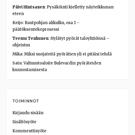
Päivi Hintsanen
:
Pysäköinti kielletty näyteikkunan
eteen
Keijo
:
Rautpohjan alikulku, osa 1 –
päätöksentekoprosessi
Teemu Tenhunen
:
Hylätyt pyörät taloyhtiöissä –
ohjeistus
Mika
:
Miksi suojateitä pyörätien yli ei pitäisi tehdä
Satu
:
Valtuustoaloite Bulevardin pyöräteiden
kunnostamisesta
TOIMINNOT
Kirjaudu sisään
Sisältösyöte
Kommenttisyöte