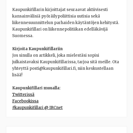
Kaupunkifillarin kirjoittajat seuraavat aktiivisesti
kansainvälisiä pyöräilypoliittisia uutisia sekä
liikennesuunnittelun parhaiden käytäntöjen kehitystä.
Kaupunkifillari on liikennepolitiikan edelläkävijä
Suomessa.
Kirjoita Kaupunkifillariin
Jos sinulla on artikkeli, joka mielestäsi sopisi
julkaistavaksi Kaupunkifillarissa, tarjoa sitä meille. Ota
yhteyttä posti@kaupunkifillari.fi, niin keskustellaan
lisää!
Kaupunkifillari muualla:
Twitterissä
Facebookissa
#kaupunkifillari @ IRCnet