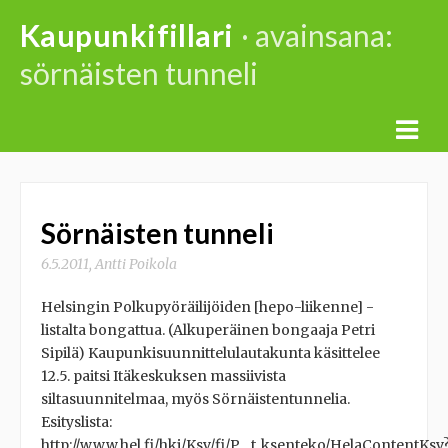
Skip
Kaupunkifillari
· avainsana:
to
sörnäisten tunneli
content
Sörnäisten tunneli
6.5.2011
,
Antti Poikola
Helsingin Polkupyöräilijöiden [hepo-liikenne] -
listalta bongattua. (Alkuperäinen bongaaja Petri
Sipilä) Kaupunkisuunnittelulautakunta käsittelee
12.5. paitsi Itäkeskuksen massiivista
siltasuunnitelmaa, myös Sörnäistentunnelia.
Esityslista:
http://www.hel.fi/hki/Ksv/fi/P__t_ksenteko/HelaContentKsv