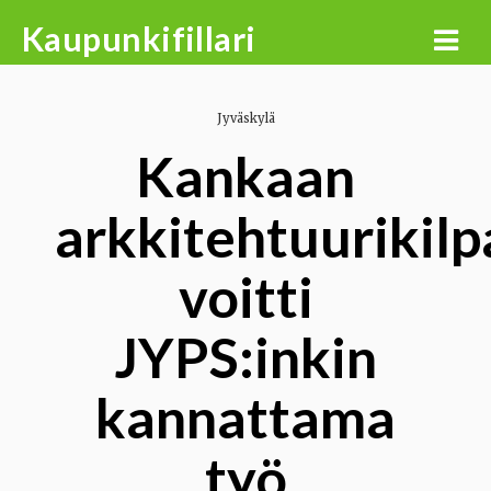
Skip
Kaupunkifillari
to
content
Jyväskylä
Kankaan
arkkitehtuurikilp
voitti
JYPS:inkin
kannattama
työ