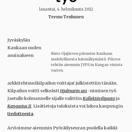
lauantai, 4. helmikuuta 2012
Teemu Tenhunen
Jyväskylän
Kankaan uuden
Risto Ojajärven piirustus Kankaan
asuinalueen
mahdollisesta katunäkymästä. Piirros
tehtiin aiemmin JYPS:in Kangas-visiota
varten.
arkkitehtuurikilpailun voittajat julkistettiin tänään.
Kilpailun voitti selkeästi
Hjalmarin uni
-niminen työ.
Jaetulle kolmannelle sijalle valittiin
Kollektiivilipasto
ja
Kangastus II
. Lisätietoja tuloksista voi lukea kaupungin
tiedotteesta
.
Arvioimme aiemmin Pyöräilyseuran puolella kaikki