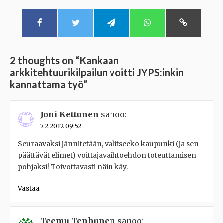
2 thoughts on “
Kankaan
arkkitehtuurikilpailun voitti JYPS:inkin
kannattama työ
”
Joni Kettunen
sanoo:
7.2.2012 09:52
Seuraavaksi jännitetään, valitseeko kaupunki (ja sen
päättävät elimet) voittajavaihtoehdon toteuttamisen
pohjaksi! Toivottavasti näin käy.
Vastaa
Teemu Tenhunen
sanoo: