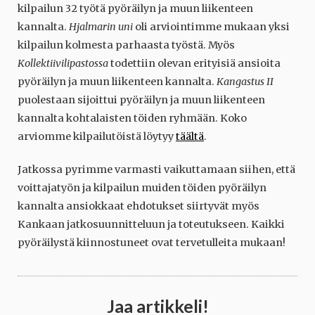
kilpailun 32 työtä pyöräilyn ja muun liikenteen
kannalta.
Hjalmarin uni
oli arviointimme mukaan yksi
kilpailun kolmesta parhaasta työstä. Myös
Kollektiivilipastossa
todettiin olevan erityisiä ansioita
pyöräilyn ja muun liikenteen kannalta.
Kangastus II
puolestaan sijoittui pyöräilyn ja muun liikenteen
kannalta kohtalaisten töiden ryhmään. Koko
arviomme kilpailutöistä löytyy
täältä
.
Jatkossa pyrimme varmasti vaikuttamaan siihen, että
voittajatyön ja kilpailun muiden töiden pyöräilyn
kannalta ansiokkaat ehdotukset siirtyvät myös
Kankaan jatkosuunnitteluun ja toteutukseen. Kaikki
pyöräilystä kiinnostuneet ovat tervetulleita mukaan!
Jaa artikkeli!