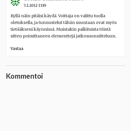
7.2.2012 13:19
Kyllä näin pitäisi käydä. Voittaja on valittu tuolla
oletuksella, ja tunnustelut tähän suuntaan ovat myös
tietääkseni käynnissä. Muistakin palkituista töistä
sitten poimittaneen elementtejä jatkosuunnitteluun.
Vastaa
Kommentoi