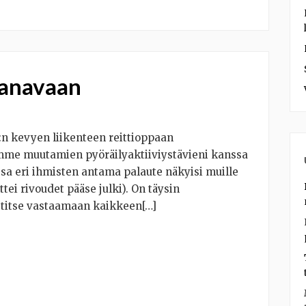
kanavaan
n kevyen liikenteen reittioppaan
me muutamien pyöräilyaktiiviystävieni kanssa
ssa eri ihmisten antama palaute näkyisi muille
ttei rivoudet pääse julki). On täysin
stitse vastaamaan kaikkeen[…]