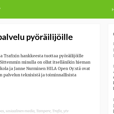
v
H
alvelu pyöräilijöille
a Trafixin hankkeesta tuottaa pyöräilijöille
Sittemmin minulla on ollut itsellänikin hieman
ikola ja Janne Nurminen HILA Open Oy:stä ovat
 palvelun teknisistä ja toiminnallisista
pas
,
sosiaalinen media
,
Tampere
,
Trafix
,
ytv