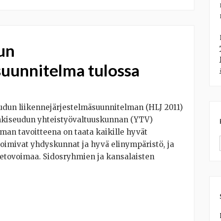
un
suunnitelma tulossa
udun liikennejärjestelmäsuunnitelman (HLJ 2011)
nkiseudun yhteistyövaltuuskunnan (YTV)
man tavoitteena on taata kaikille hyvät
toimivat yhdyskunnat ja hyvä elinympäristö, ja
 vetovoimaa. Sidosryhmien ja kansalaisten