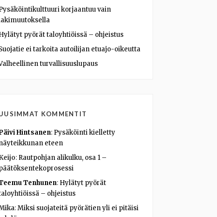
Pysäköintikulttuuri korjaantuu vain
lakimuutoksella
Hylätyt pyörät taloyhtiöissä – ohjeistus
Suojatie ei tarkoita autoilijan etuajo-oikeutta
Valheellinen turvallisuuslupaus
UUSIMMAT KOMMENTIT
Päivi Hintsanen
:
Pysäköinti kielletty
näyteikkunan eteen
Keijo
:
Rautpohjan alikulku, osa 1 –
päätöksentekoprosessi
Teemu Tenhunen
:
Hylätyt pyörät
taloyhtiöissä – ohjeistus
Mika
:
Miksi suojateitä pyörätien yli ei pitäisi