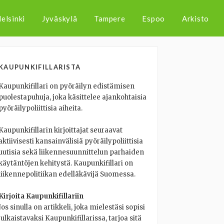
elsinki
Jyväskylä
Tampere
Espoo
Arkisto
KAUPUNKIFILLARISTA
Kaupunkifillari on pyöräilyn edistämisen
puolestapuhuja, joka käsittelee ajankohtaisia
pyöräilypoliittisia aiheita.
Kaupunkifillarin kirjoittajat seuraavat
aktiivisesti kansainvälisiä pyöräilypoliittisia
uutisia sekä liikennesuunnittelun parhaiden
käytäntöjen kehitystä. Kaupunkifillari on
liikennepolitiikan edelläkävijä Suomessa.
Kirjoita Kaupunkifillariin
Jos sinulla on artikkeli, joka mielestäsi sopisi
julkaistavaksi Kaupunkifillarissa, tarjoa sitä