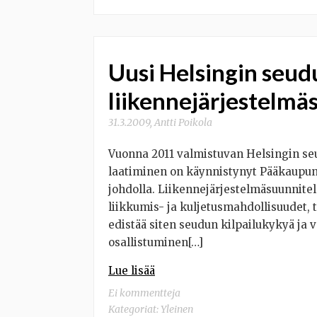
Uusi Helsingin seud
liikennejärjestelmä
31.3.2009
,
Antti Poikola
Vuonna 2011 valmistuvan Helsingin se
laatiminen on käynnistynyt Pääkaupu
johdolla. Liikennejärjestelmäsuunnitel
liikkumis- ja kuljetusmahdollisuudet, 
edistää siten seudun kilpailukykyä ja
osallistuminen[…]
Lue lisää
Ei kommentteja
Kategoriat:
Yleinen