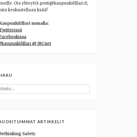
meille. Ota yhteyttä posti@kaupunkifillari.fi,
niin keskustellaan lisää!
Kaupunkifillari muualla:
Twitterissä
Facebookissa
#kaupunkifillari @ IRCnet
HAKU
Haku:
SUOSITUIMMAT ARTIKKELIT
Rethinking Safety