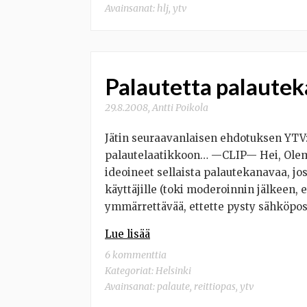
Avainsanat:
hlj
,
ytv
Palautetta palaute
29.8.2008
,
Antti Poikola
Jätin seuraavanlaisen ehdotuksen YTV:
palautelaatikkoon… —CLIP— Hei, Olem
ideoineet sellaista palautekanavaa, jo
käyttäjille (toki moderoinnin jälkeen, e
ymmärrettävää, ettette pysty sähköpo
Lue lisää
6 kommenttia
Kategoriat:
Helsinki
Avainsanat:
palaute
,
reittiopas
,
ytv