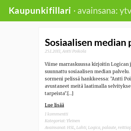
Skip
Kaupunkifillari
· avainsana: yt
to
content
Sosiaalisen median p
25.1.2011
,
Antti Poikola
Viime marraskuussa kirjoitin Logican j
suunnattu sosiaalisen median palvelu. 
sormeni pelissä hankkeessa: ”Antti Po
avustaneet meitä laatimalla selvityksen
tarpeista”.[…]
Lue lisää
1 kommentti
Kategoriat:
Yleinen
Avainsanat:
HSL
,
Lahti
,
Logica
,
palaute
,
reittio