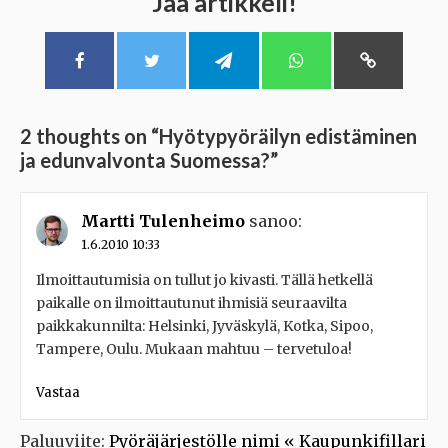
Jaa artikkeli!
2 thoughts on “
Hyötypyöräilyn edistäminen
ja edunvalvonta Suomessa?
”
Martti Tulenheimo
sanoo:
1.6.2010 10:33
Ilmoittautumisia on tullut jo kivasti. Tällä hetkellä
paikalle on ilmoittautunut ihmisiä seuraavilta
paikkakunnilta: Helsinki, Jyväskylä, Kotka, Sipoo,
Tampere, Oulu. Mukaan mahtuu – tervetuloa!
Vastaa
Paluuviite:
Pyöräjärjestölle nimi « Kaupunkifillari