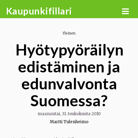
Skip
Kaupunkifillari
to
content
Yleinen
Hyötypyöräilyn
edistäminen ja
edunvalvonta
Suomessa?
maanantai, 31. toukokuuta 2010
Martti Tulenheimo