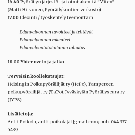
16.40
Pyöräilyn järjestö- ja toimijakenttä ”Miten”
(Matti Hirvonen, Pyöräilykuntien verkosto)
17.00
Ideointi / työskentely teemoittain
Edunvalvonnan tavoitteet ja tehtävät
Edunvalvonnan rakenteet
Edunvalvontatoiminnan rahoitus
18.00 Yhteenveto ja jatko
Terveisin koollekutsujat:
Helsingin Polkupyöräilijät ry (HePo), Tampereen
polkupyöräilijät ry (TaPo), Jyväskylän Pyöräilyseura ry
(JYPS)
Lisätietoja:
Antti Poikola, antti.poikola[ät]gmail.com; puh. 044 337
5439