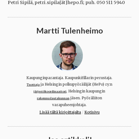
Petri Sipilä, petri.sipila[ät]hepo.fi; puh. 050 511 5940
Martti Tulenheimo
Kaupunginparantaja. Kaupunkifillarin perustaja.
ja Helsingin polkupyöräilijät (HePo) ry:n
Tuottaja
. Helsingin kaupungin
järjestökoordinaattori
jäsen. Pyöräliiton
rakennuslautakunnan
varapuheenjohtaja.
/
Lisää tältä kirjoittajalta
Kotisivu