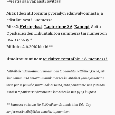
–viestiä saa vapaasti levittää!
Mitä:
Ideointifoorumi pyöräilyn edunvalvonnasta ja
edistämisestä Suomessa
Missä:
Helsingissä, Lapinrinne 2 A, Kamppi
, Soita
Opiskelijoiden Liikuntaliiton summeria tai numeroon
044 337 5439 *
Milloin:
4.6.2010 klo 16 **
Ilmoittautuminen:
Mieluiten torstaihin 3.6. mennessä
*Mikäli olet kiinnostunut seuraamaan tapaamista nettilähetyksenä, niin
ilmoitathan siitä ilmoittautumislomakkeella. Mikäli et vain ajankohdan
takia pääse paikalle, mutta haluat tietää, mitä pohdimme, niin jätäthän
siinäkin tapauksessa yhteystietosi lomakkeella, niin pysyt luupissa.
** Samassa paikassa klo 14.00 alkaen Suomalaisten Velo-City
konferenssiin lähtijöiden ennakkotapaaminen