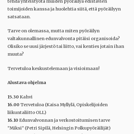
tehdä yhteistyötä muiden pyöräilyä edistävien
toimijoiden kanssa ja huolehtia siitä, että pyöräilyyn
satsataan.
Tarve on olemassa, mutta miten pyöräilyn
valtakunnallinen edunvalvonta pitäisi organisoida?
Olisiko se uusi järjestö tai liitto, vai kenties jotain ihan
muuta?
Tervetuloa keskustelemaan ja visioimaan!
Alustava ohjelma
15.30
Kahvi
16.00
Tervetuloa (Kaisa Myllylä, Opiskelijoiden
liikuntaliitto OLL)
16.10
Edunvalvonnan ja verkostoitumisen tarve
”Miksi” (Petri Sipilä, Helsingin Polkupyöräilijät)