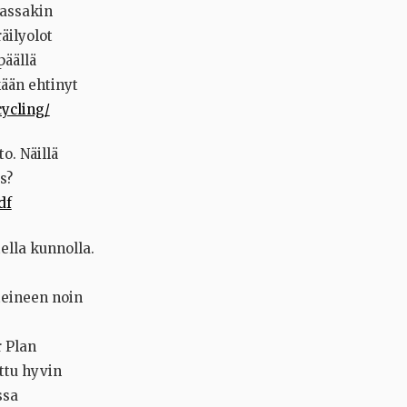
dassakin
äilyolot
päällä
kään ehtinyt
cycling/
o. Näillä
s?
df
ella kunnolla.
teineen noin
r Plan
ettu hyvin
ssa