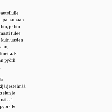
autoilulle
aan palaamaan
hin, joihin
rmasti tulee
 kuin uusien
taan,
ineitä. Ei
an pyörii
.
lä
ijärjestelmää
telun ja
 näissä
pyöräily