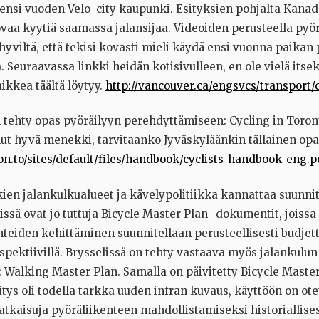
ensi vuoden Velo-city kaupunki. Esityksien pohjalta Kana
ovaa kyytiä saamassa jalansijaa. Videoiden perusteella pyör
 hyviltä, että tekisi kovasti mieli käydä ensi vuonna paikan 
 Seuraavassa linkki heidän kotisivulleen, en ole vielä itse
aikkea täältä löytyy.
http://vancouver.ca/engsvcs/transport/
 tehty opas pyöräilyyn perehdyttämiseen: Cycling in Toront
llut hyvä menekki, tarvitaanko Jyväskyläänkin tällainen opa
ion.to/sites/default/files/handbook/cyclists_handbook_eng.p
en jalankulkualueet ja kävelypolitiikka kannattaa suunnit
eissä ovat jo tuttuja Bicycle Master Plan -dokumentit, joissa
hteiden kehittäminen suunnitellaan perusteellisesti budjet
spektiivillä. Brysselissä on tehty vastaava myös jalankulun
: Walking Master Plan. Samalla on päivitetty Bicycle Maste
itys oli todella tarkka uuden infran kuvaus, käyttöön on ot
atkaisuja pyöräliikenteen mahdollistamiseksi historiallise