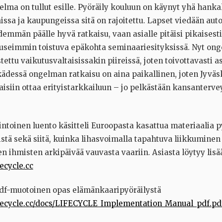
gelma on tullut esille. Pyöräily kouluun on käynyt yhä han
ssa ja kaupungeissa sitä on rajoitettu. Lapset viedään auto
demmän päälle hyvä ratkaisu, vaan asialle pitäisi pikaisesti
 useimmin toistuva epäkohta seminaariesityksissä. Nyt on
tettu vaikutusvaltaisissakin piireissä, joten toivottavasti a
 kädessä ongelman ratkaisu on aina paikallinen, joten Jyväs
aisiin ottaa erityistarkkailuun – jo pelkästään kansanterve
intoinen luento käsitteli Euroopasta kasattua materiaalia p
stä sekä siitä, kuinka lihasvoimalla tapahtuva liikkuminen 
n ihmisten arkipäivää vauvasta vaariin. Asiasta löytyy lisää
ecycle.cc
df-muotoinen opas elämänkaaripyöräilystä
fecycle.cc/docs/LIFECYCLE_Implementation_Manual_pdf.pd