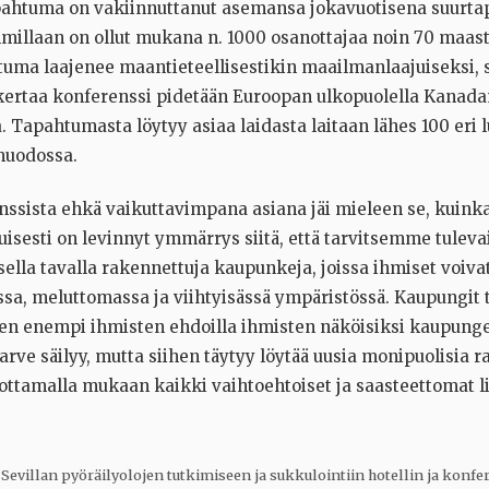
pahtuma on vakiinnuttanut asemansa jokavuotisena suurt
millaan on ollut mukana n. 1000 osanottajaa noin 70 maast
uma laajenee maantieteellisestikin maailmanlaajuiseksi, s
ertaa konferenssi pidetään Euroopan ulkopuolella Kanada
 Tapahtumasta löytyy asiaa laidasta laitaan lähes 100 eri 
uodossa.
nssista ehkä vaikuttavimpana asiana jäi mieleen se, kuinka
isesti on levinnyt ymmärrys siitä, että tarvitsemme tulev
isella tavalla rakennettuja kaupunkeja, joissa ihmiset voivat
sa, meluttomassa ja viihtyisässä ympäristössä. Kaupungit 
een enempi ihmisten ehdoilla ihmisten näköisiksi kaupunge
rve säilyy, mutta siihen täytyy löytää uusia monipuolisia ra
tamalla mukaan kaikki vaihtoehtoiset ja saasteettomat l
Sevillan pyöräilyolojen tutkimiseen ja sukkulointiin hotellin ja kon