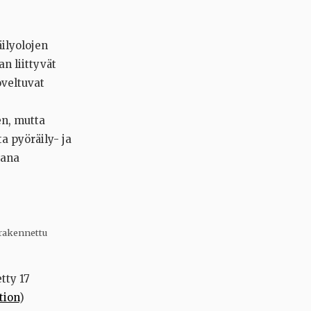
ilyolojen
n liittyvät
oveltuvat
en, mutta
ta pyöräily- ja
sana
 rakennettu
tty 17
tion
)