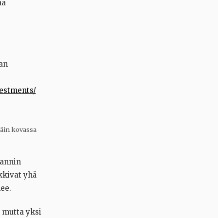
na
an
vestments/
täin kovassa
lannin
kkivat yhä
ee.
 mutta yksi