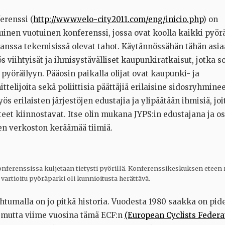
erenssi (
http://www.velo-city2011.com/eng/inicio.php
) on
inen vuotuinen konferenssi, jossa ovat koolla kaikki pyörä
anssa tekemisissä olevat tahot. Käytännössähän tähän asiaa
s viihtyisät ja ihmisystävälliset kaupunkiratkaisut, jotka s
pyöräilyyn. Pääosin paikalla olijat ovat kaupunki- ja
ttelijoita sekä poliittisia päättäjiä erilaisine sidosryhmine
ös erilaisten järjestöjen edustajia ja ylipäätään ihmisiä, joi
eet kiinnostavat. Itse olin mukana JYPS:in edustajana ja o
en verkoston keräämää tiimiä.
nferenssissa kuljetaan tietysti pyörillä. Konferenssikeskuksen eteen
 vartioitu pyöräparki oli kunnioitusta herättävä.
htumalla on jo pitkä historia. Vuodesta 1980 saakka on pide
 mutta viime vuosina tämä ECF:n
(European Cyclists Federa