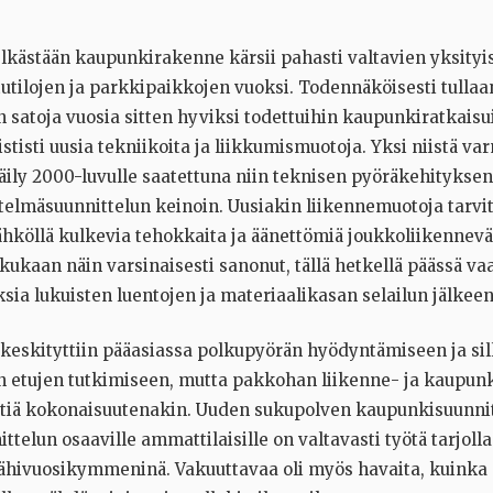
elkästään kaupunkirakenne kärsii pahasti valtavien yksityis
tutilojen ja parkkipaikkojen vuoksi. Todennäköisesti tull
 satoja vuosia sitten hyviksi todettuihin kaupunkiratkaisui
ististi uusia tekniikoita ja liikkumismuotoja. Yksi niistä va
ily 2000-luvulle saatettuna niin teknisen pyöräkehityksen
stelmäsuunnittelun keinoin. Uusiakin liikennemuotoja tarvi
hköllä kulkevia tehokkaita ja äänettömiä joukkoliikenneväl
ukaan näin varsinaisesti sanonut, tällä hetkellä päässä va
uksia lukuisten luentojen ja materiaalikasan selailun jälkeen
i keskityttiin pääasiassa polkupyörän hyödyntämiseen ja sil
n etujen tutkimiseen, mutta pakkohan liikenne- ja kaupunk
ettiä kokonaisuutenakin. Uuden sukupolven kaupunkisuunnit
ttelun osaaville ammattilaisille on valtavasti työtä tarjolla
lähivuosikymmeninä. Vakuuttavaa oli myös havaita, kuinka 