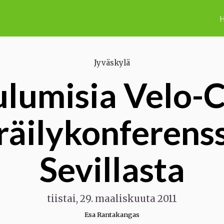
H
Jyväskylä
lumisia Velo-C
räilykonferenss
Sevillasta
tiistai, 29. maaliskuuta 2011
Esa Rantakangas