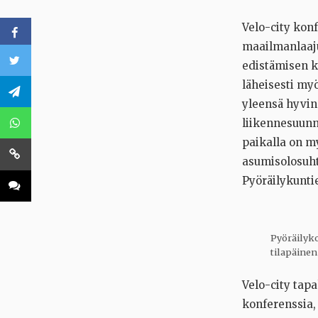
Velo-city konf
maailmanlaaju
edistämisen k
läheisesti myö
yleensä hyvin 
liikennesuunni
paikalla on my
asumisolosuht
Pyöräilykunti
Pyöräilyko
tilapäinen
Velo-city tapa
konferenssia,