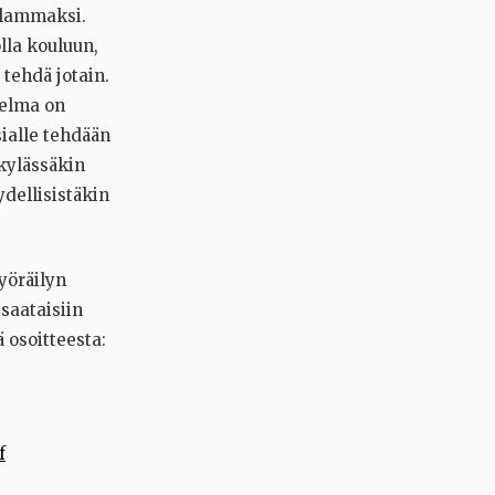
kalammaksi.
lla kouluun,
 tehdä jotain.
gelma on
sialle tehdään
kylässäkin
ydellisistäkin
yöräilyn
saataisiin
 osoitteesta:
f