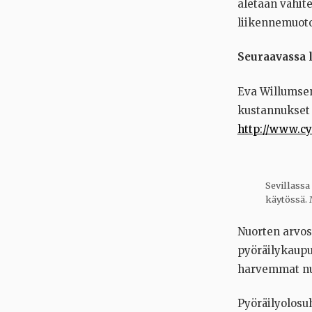
aletaan vähit
liikennemuoto
Seuraavassa 
Eva Willumsen
kustannukset 
http://www.cy
Sevillassa
käytössä. 
Nuorten arvos
pyöräilykaupu
harvemmat nuo
Pyöräilyolosu