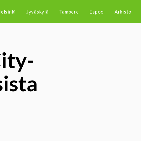
elsinki
Jyväskylä
Tampere
Espoo
Arkisto
ity-
ista