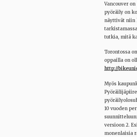
Vancouver on 
pyöräily on k
näyttivät niin
tarkistamassa.
tutkia, mitä k
Torontossa on
oppailla on o
http://bikeun
Myös kaupunki
Pyöräilijäpiir
pyöräilyolosu
10 vuoden per
suunnitteluun
versioon 2. Es
monenlaisia r