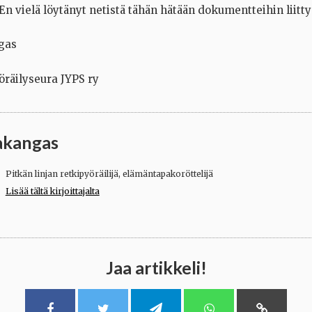
n vielä löytänyt netistä tähän hätään dokumentteihin liitty
gas
öräilyseura JYPS ry
akangas
Pitkän linjan retkipyöräilijä, elämäntapakoröttelijä
Lisää tältä kirjoittajalta
Jaa artikkeli!