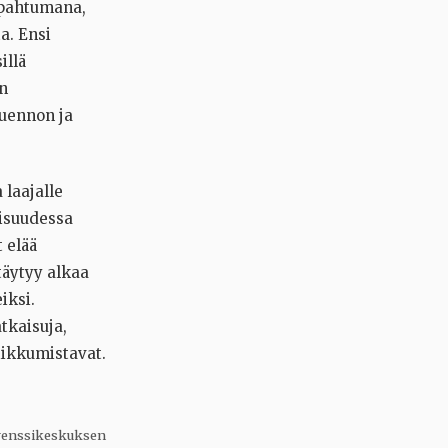
apahtumana,
a. Ensi
illä
n
luennon ja
 laajalle
aisuudessa
 elää
täytyy alkaa
iksi.
tkaisuja,
iikkumistavat.
ferenssikeskuksen