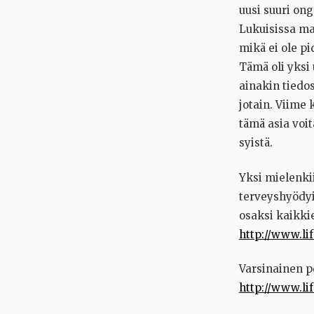
uusi suuri on
Lukuisissa mai
mikä ei ole pi
Tämä oli yksi
ainakin tiedos
jotain. Viime
tämä asia voit
syistä.
Yksi mielenki
terveyshyödyi
osaksi kaikkie
http://www.lif
Varsinainen p
http://www.li