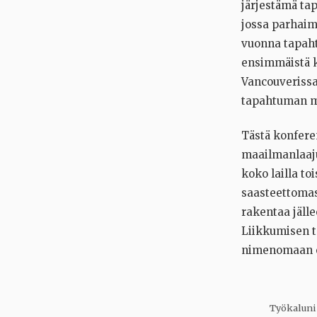
järjestämä ta
jossa parhaim
vuonna tapaht
ensimmäistä k
Vancouverissa.
tapahtuman m
Tästä konfere
maailmanlaaju
koko lailla to
saasteettomas
rakentaa jäll
Liikkumisen ta
nimenomaan ot
Työkaluni 