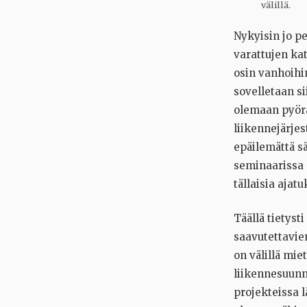
välillä.
Nykyisin jo p
varattujen ka
osin vanhoihin
sovelletaan si
olemaan pyörä
liikennejärje
epäilemättä sä
seminaarissa k
tällaisia ajat
Täällä tietyst
saavutettavie
on välillä mi
liikennesuunni
projekteissa 