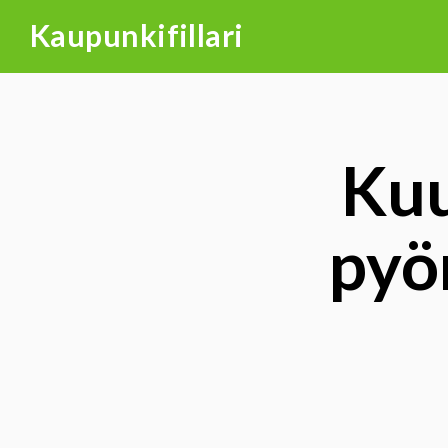
Skip
Kaupunkifillari
to
content
Kuu
pyö