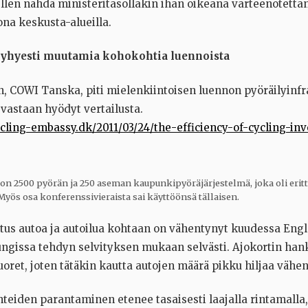
ellen nähdä ministeritasollakin ihan oikeana varteenotetta
na keskusta-alueilla.
lyhyesti muutamia kohokohtia luennoista
, COWI Tanska, piti mielenkiintoisen luennon pyöräilyinfr
vastaan hyödyt vertailusta.
cling-embassy.dk/2011/03/24/the-efficiency-of-cycling-in
 on 2500 pyörän ja 250 aseman kaupunkipyöräjärjestelmä, joka oli erit
Myös osa konferenssivieraista sai käyttöönsä tällaisen.
tus autoa ja autoilua kohtaan on vähentynyt kuudessa Eng
ngissa tehdyn selvityksen mukaan selvästi. Ajokortin han
ret, joten tätäkin kautta autojen määrä pikku hiljaa vähen
hteiden parantaminen etenee tasaisesti laajalla rintamalla,