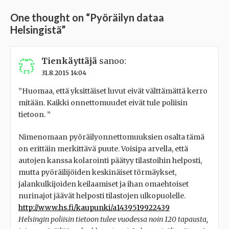
One thought on “
Pyöräilyn dataa
Helsingistä
”
Tienkäyttäjä
sanoo:
31.8.2015 14:04
”Huomaa, että yksittäiset luvut eivät välttämättä kerro
mitään. Kaikki onnettomuudet eivät tule poliisin
tietoon. ”
Nimenomaan pyöräilyonnettomuuksien osalta tämä
on erittäin merkittävä puute. Voisipa arvella, että
autojen kanssa kolarointi päätyy tilastoihin helposti,
mutta pyöräilijöiden keskinäiset törmäykset,
jalankulkijoiden keilaamiset ja ihan omaehtoiset
nurinajot jäävät helposti tilastojen ulkopuolelle.
http://www.hs.fi/kaupunki/a1439519922439
Helsingin poliisin tietoon tulee vuodessa noin 120 tapausta,