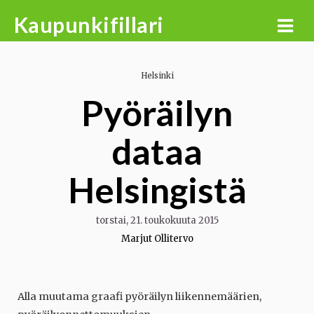
Skip
Kaupunkifillari
to
content
Helsinki
Pyöräilyn
dataa
Helsingistä
torstai, 21. toukokuuta 2015
Marjut Ollitervo
Alla muutama graafi pyöräilyn liikennemäärien,