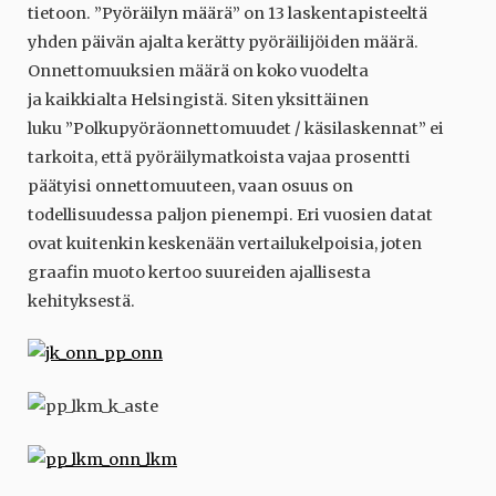
tietoon. ”Pyöräilyn määrä” on 13 laskentapisteeltä
yhden päivän ajalta kerätty pyöräilijöiden määrä.
Onnettomuuksien määrä on koko vuodelta
ja kaikkialta Helsingistä. Siten yksittäinen
luku ”Polkupyöräonnettomuudet / käsilaskennat” ei
tarkoita, että pyöräilymatkoista vajaa prosentti
päätyisi onnettomuuteen, vaan osuus on
todellisuudessa paljon pienempi. Eri vuosien datat
ovat kuitenkin keskenään vertailukelpoisia, joten
graafin muoto kertoo suureiden ajallisesta
kehityksestä.