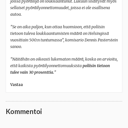
joissa pyöräilijä on loukkaantunut. Lukuun sisältyvät myös
sellaiset pyöräilyonnettomuudet, joissa ei ole osallisena
autoa.
”Se on aika paljon, kun ottaa huomioon, että poliisin
tietoon tuleva loukkaantumisten määrä on Helsingissä
vuosittain 500:n tuntumassa”, komisario Dennis Pasterstein
sanoo.
”Näitähän on oikeasti lukematon määrä, koska on arvioitu,
että kaikista pyöräilyonnettomuuksista
poliisin tietoon
tulee vain 30 prosenttia.
”
Vastaa
Kommentoi