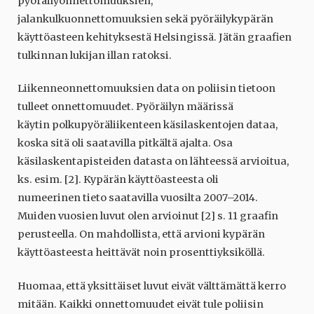
pyöräilyonnettomuuksien,
jalankulkuonnettomuuksien sekä pyöräilykypärän
käyttöasteen kehityksestä Helsingissä. Jätän graafien
tulkinnan lukijan illan ratoksi.
Liikenneonnettomuuksien data on poliisin tietoon
tulleet onnettomuudet. Pyöräilyn määrissä
käytin polkupyöräliikenteen käsilaskentojen dataa,
koska sitä oli saatavilla pitkältä ajalta. Osa
käsilaskentapisteiden datasta on lähteessä arvioitua,
ks. esim. [2]. Kypärän käyttöasteesta oli
numeerinen tieto saatavilla vuosilta 2007–2014.
Muiden vuosien luvut olen arvioinut [2] s. 11 graafin
perusteella. On mahdollista, että arvioni kypärän
käyttöasteesta heittävät noin prosenttiyksiköllä.
Huomaa, että yksittäiset luvut eivät välttämättä kerro
mitään. Kaikki onnettomuudet eivät tule poliisin