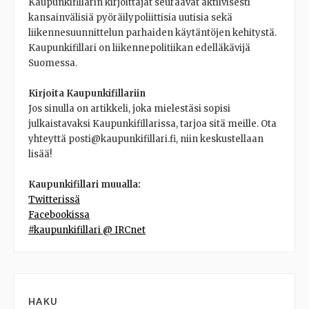
Kaupunkifillarin kirjoittajat seuraavat aktiivisesti
kansainvälisiä pyöräilypoliittisia uutisia sekä
liikennesuunnittelun parhaiden käytäntöjen kehitystä.
Kaupunkifillari on liikennepolitiikan edelläkävijä
Suomessa.
Kirjoita Kaupunkifillariin
Jos sinulla on artikkeli, joka mielestäsi sopisi
julkaistavaksi Kaupunkifillarissa, tarjoa sitä meille. Ota
yhteyttä posti@kaupunkifillari.fi, niin keskustellaan
lisää!
Kaupunkifillari muualla:
Twitterissä
Facebookissa
#kaupunkifillari @ IRCnet
HAKU