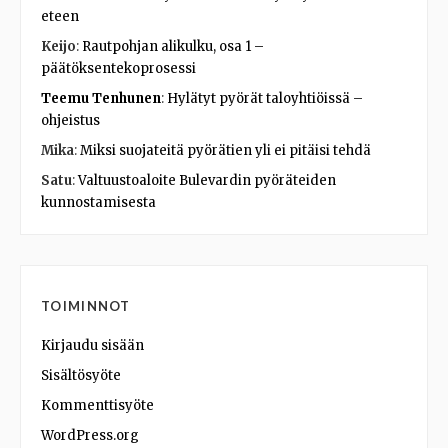
eteen
Keijo
:
Rautpohjan alikulku, osa 1 –
päätöksentekoprosessi
Teemu Tenhunen
:
Hylätyt pyörät taloyhtiöissä –
ohjeistus
Mika
:
Miksi suojateitä pyörätien yli ei pitäisi tehdä
Satu
:
Valtuustoaloite Bulevardin pyöräteiden
kunnostamisesta
TOIMINNOT
Kirjaudu sisään
Sisältösyöte
Kommenttisyöte
WordPress.org