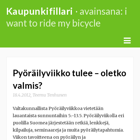
Skip
Kaupunkifillari
· avainsana: i
to
want to ride my bicycle
content
Pyöräilyviikko tulee – oletko
valmis?
18.4.2012
,
Teemu Tenhunen
Valtakunnallista Pyöräilyviikkoa vietetään
lauantaista sunnuntaihin 5.–13.5. Pyöräilyviikolla eri
puolilla Suomea järjestetään retkiä, lenkkejä,
kilpailuja, seminaareja ja muita pyöräilytapahtumia.
Viikon tavoitteena on pyöräilyn ja