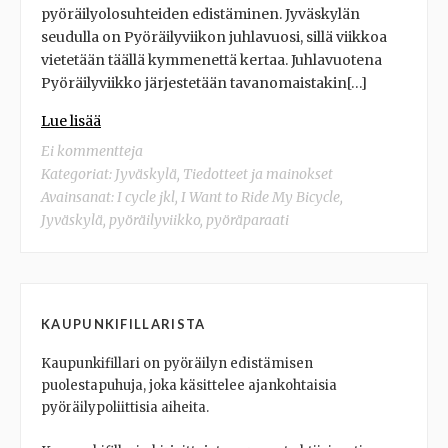
pyöräilyolosuhteiden edistäminen. Jyväskylän
seudulla on Pyöräilyviikon juhlavuosi, sillä viikkoa
vietetään täällä kymmenettä kertaa. Juhlavuotena
Pyöräilyviikko järjestetään tavanomaistakin[…]
Lue lisää
Ei kommentteja
Kategoriat:
Jyväskylä
,
Tiedotteet ja mainokset
Avainsanat:
I cycle jkl
,
I Want to Ride My Bicycle
,
Jyväskylä
,
pyöräilyviikko
,
pyöräparaati
KAUPUNKIFILLARISTA
Kaupunkifillari on pyöräilyn edistämisen
puolestapuhuja, joka käsittelee ajankohtaisia
pyöräilypoliittisia aiheita.