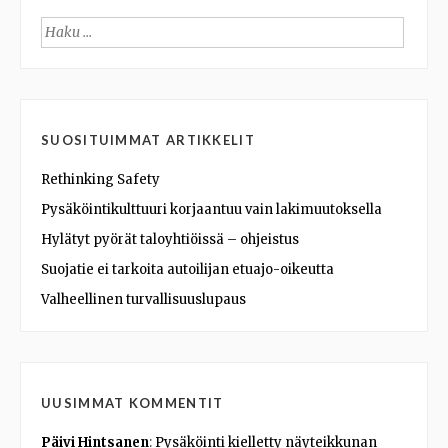
Haku:
SUOSITUIMMAT ARTIKKELIT
Rethinking Safety
Pysäköintikulttuuri korjaantuu vain lakimuutoksella
Hylätyt pyörät taloyhtiöissä – ohjeistus
Suojatie ei tarkoita autoilijan etuajo-oikeutta
Valheellinen turvallisuuslupaus
UUSIMMAT KOMMENTIT
Päivi Hintsanen
:
Pysäköinti kielletty näyteikkunan