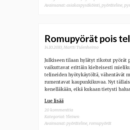
Avainsanat:
asiakaspysäköinti
,
pyöräteline
,
py
Romupyörät pois tel
14.10.2010
,
Martti Tulenheimo
Julkiseen tilaan hylätyt rikotut pyörät 
vaikuttavat erittäin kielteisesti mieli
telineiden hyötykäytöltä, vähentävät m
rumentavat kaupunkikuvaa. Nyt tällaist
kenelläkään, eikä kukaan tietysti halu
Lue lisää
20 kommenttia
Kategoriat:
Yleinen
Avainsanat:
pyöräteline
,
romupyörät