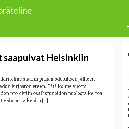
öräteline
H
 saapuivat Helsinkiin
lariteline saatiin pitkän odotuksen jälkeen
dun kirjaston eteen. Tätä kolme vuotta
den projektiin osallistuneiden puolesta kertoa,
Nyt vain uutta kehiin.[…]