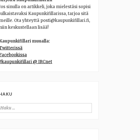
Jos sinulla on artikkeli, joka mielestäsi sopisi
julkaistavaksi Kaupunkifillarissa, tarjoa sitä
meille. Ota yhteyttä posti@kaupunkifillari.fi,
niin keskustellaan lisää!
Kaupunkifillari muualla:
Twitterissä
Facebookissa
#kaupunkifillari @ IRCnet
HAKU
Haku: