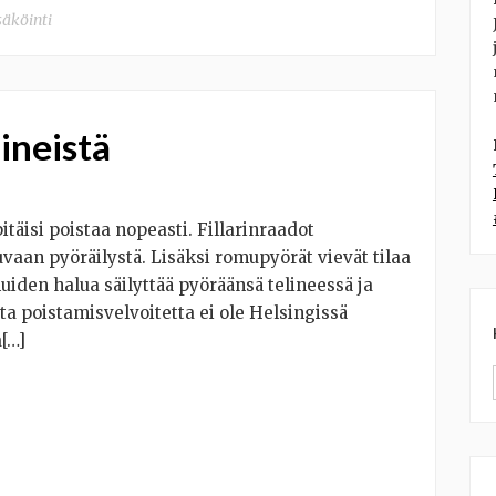
säköinti
ineistä
pitäisi poistaa nopeasti. Fillarinraadot
kuvaan pyöräilystä. Lisäksi romupyörät vievät tilaa
uiden halua säilyttää pyöräänsä telineessä ja
a poistamisvelvoitetta ei ole Helsingissä
a[…]