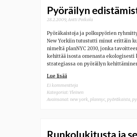
Pyöräilyn edistämis
28.2.2009
,
Antti Poikola
Pyöräkaistoja ja polkupyörien ryhmit
New Yorkiin tutustutti minut erittäin
nimeltä planNYC 2030, jonka tavoittee
kehittää isosta omenasta ekologisesti
strategiassa on pyöräilyn kehittämine
Lue lisää
Ei kommentteja
Kategoriat:
Yleinen
Avainsanat:
new york
,
plannyc
,
pyöräkaista
,
py
Runkolukitusta ja s