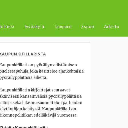
elsinki
Jyväskylä
Tampere
Espoo
Arkisto
KAUPUNKIFILLARISTA
Kaupunkifillari on pyöräilyn edistämisen
puolestapuhuja, joka käsittelee ajankohtaisia
pyöräilypoliittisia aiheita.
Kaupunkifillarin kirjoittajat seuraavat
aktiivisesti kansainvälisiä pyöräilypoliittisia
uutisia sekä liikennesuunnittelun parhaiden
käytäntöjen kehitystä. Kaupunkifillari on
liikennepolitiikan edelläkävijä Suomessa.
Kirjoita Kaupunkifillariin