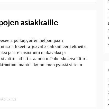
pojen asiakkaille
iheeseen: polkupyörien helpompaan
nissä liikkeet tarjoavat asiakkailleen telineitä,
ksi ja siten asioinnin mukavaksi ja
sivuttiin aihetta taannoin. Pohdiskeleva liftari
arkkiruutuun mahtuu kymmenen pyörää viiteen
nkolukitus