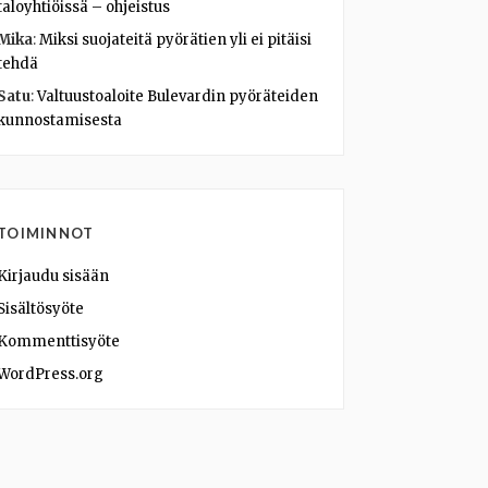
taloyhtiöissä – ohjeistus
Mika
:
Miksi suojateitä pyörätien yli ei pitäisi
tehdä
Satu
:
Valtuustoaloite Bulevardin pyöräteiden
kunnostamisesta
TOIMINNOT
Kirjaudu sisään
Sisältösyöte
Kommenttisyöte
WordPress.org