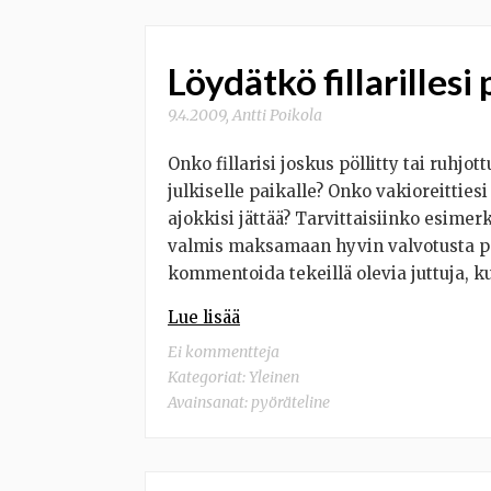
Löydätkö fillarillesi
9.4.2009
,
Antti Poikola
Onko fillarisi joskus pöllitty tai ruhjo
julkiselle paikalle? Onko vakioreittiesi 
ajokkisi jättää? Tarvittaisiinko esimerk
valmis maksamaan hyvin valvotusta po
kommentoida tekeillä olevia juttuja, k
Lue lisää
Ei kommentteja
Kategoriat:
Yleinen
Avainsanat:
pyöräteline