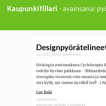
Skip
Kaupunkifillari
· avainsana: py
to
content
Designpyörätelineet
22.8.2012
,
Martti Tulenheimo
Helsingin ensimmäinen Cyclehoopin fil
todella hyvään paikkaan – Rikhardinka
eteenpäin vieneenä voin omasta ja mui
että kyllä, nyt tuntuu hyvältä! Jes!! : ) 
Lue lisää
9 kommenttia
Kategoriat:
Helsinki
,
Pyöräparkit