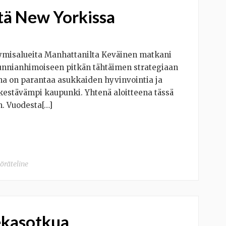
tä New Yorkissa
tymisalueita Manhattanilta Keväinen matkani
 kunnianhimoiseen pitkän tähtäimen strategiaan
na on parantaa asukkaiden hyvinvointia ja
 kestävämpi kaupunki. Yhtenä aloitteena tässä
n. Vuodesta[…]
öräteline
ekasotkua