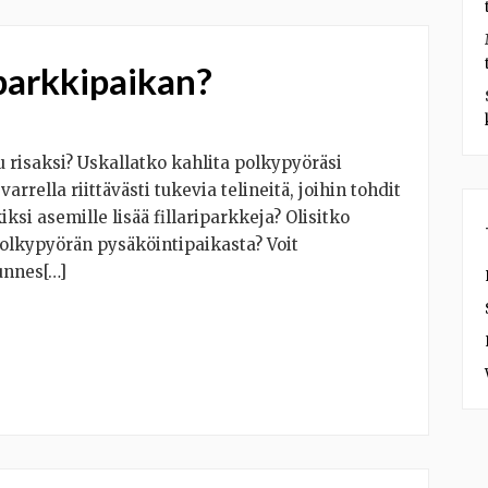
 parkkipaikan?
ttu risaksi? Uskallatko kahlita polkypyöräsi
varrella riittävästi tukevia telineitä, joihin tohdit
iksi asemille lisää fillariparkkeja? Olisitko
lkypyörän pysäköintipaikasta? Voit
unnes[…]