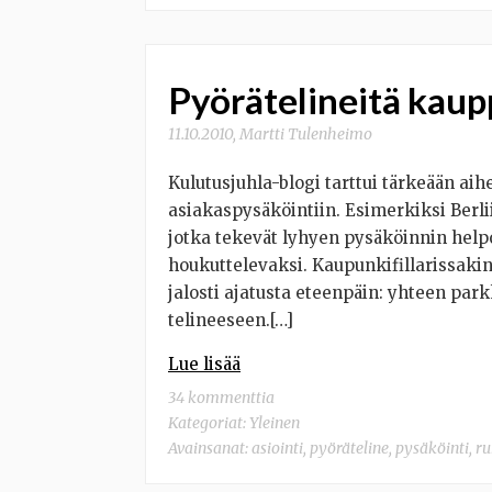
Pyörätelineitä kaup
11.10.2010
,
Martti Tulenheimo
Kulutusjuhla-blogi tarttui tärkeään a
asiakaspysäköintiin. Esimerkiksi Berlii
jotka tekevät lyhyen pysäköinnin helpo
houkuttelevaksi. Kaupunkifillarissakin 
jalosti ajatusta eteenpäin: yhteen p
telineeseen.[…]
Lue lisää
34 kommenttia
Kategoriat:
Yleinen
Avainsanat:
asiointi
,
pyöräteline
,
pysäköinti
,
ru