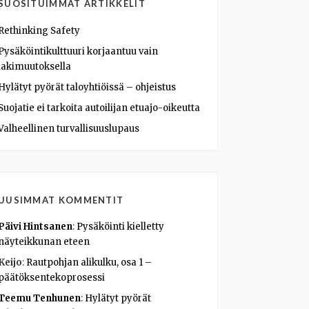
SUOSITUIMMAT ARTIKKELIT
Rethinking Safety
Pysäköintikulttuuri korjaantuu vain
lakimuutoksella
Hylätyt pyörät taloyhtiöissä – ohjeistus
Suojatie ei tarkoita autoilijan etuajo-oikeutta
Valheellinen turvallisuuslupaus
UUSIMMAT KOMMENTIT
Päivi Hintsanen
:
Pysäköinti kielletty
näyteikkunan eteen
Keijo
:
Rautpohjan alikulku, osa 1 –
päätöksentekoprosessi
Teemu Tenhunen
:
Hylätyt pyörät