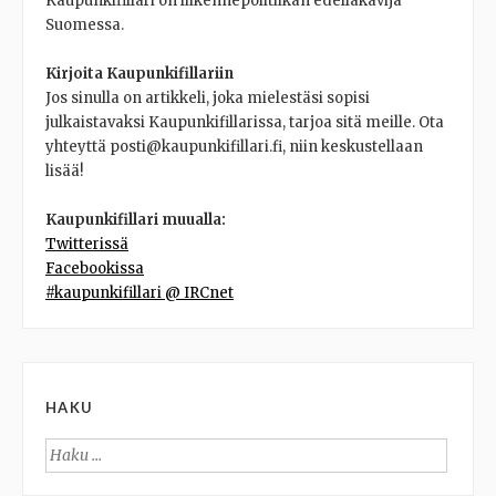
Kaupunkifillari on liikennepolitiikan edelläkävijä
Suomessa.
Kirjoita Kaupunkifillariin
Jos sinulla on artikkeli, joka mielestäsi sopisi
julkaistavaksi Kaupunkifillarissa, tarjoa sitä meille. Ota
yhteyttä posti@kaupunkifillari.fi, niin keskustellaan
lisää!
Kaupunkifillari muualla:
Twitterissä
Facebookissa
#kaupunkifillari @ IRCnet
HAKU
Haku: