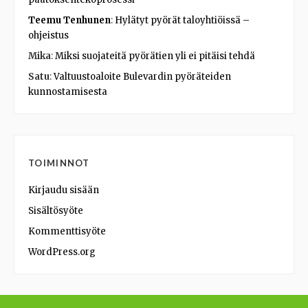
Teemu Tenhunen
:
Hylätyt pyörät taloyhtiöissä –
ohjeistus
Mika
:
Miksi suojateitä pyörätien yli ei pitäisi tehdä
Satu
:
Valtuustoaloite Bulevardin pyöräteiden
kunnostamisesta
TOIMINNOT
Kirjaudu sisään
Sisältösyöte
Kommenttisyöte
WordPress.org