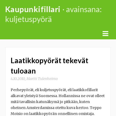
Skip
Kaupunkifillari
· avainsana:
to
kuljetuspyörä
content
Laatikkopyörät tekevät
tuloaan
4.10.2010
,
Martti Tulenheimo
Perhepyörät, eli kuljetuspyörät, eli laatikkofillarit
alkavat yleistyä Suomessa. Hollannissa ne ovat olleet
mitä tavallisin katunäkymä jo pitkään, kuten
oheinen Amsterdamissa otettu kuva kertoo. Teppo
Moisio on laatikkopyörän onnellinen omistaja.