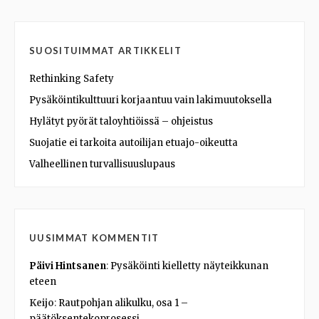
SUOSITUIMMAT ARTIKKELIT
Rethinking Safety
Pysäköintikulttuuri korjaantuu vain lakimuutoksella
Hylätyt pyörät taloyhtiöissä – ohjeistus
Suojatie ei tarkoita autoilijan etuajo-oikeutta
Valheellinen turvallisuuslupaus
UUSIMMAT KOMMENTIT
Päivi Hintsanen
:
Pysäköinti kielletty näyteikkunan
eteen
Keijo
:
Rautpohjan alikulku, osa 1 –
päätöksentekoprosessi