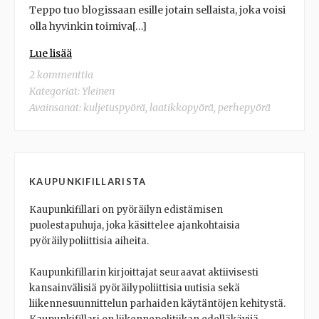
Teppo tuo blogissaan esille jotain sellaista, joka voisi
olla hyvinkin toimiva[…]
Lue lisää
2 kommenttia
Kategoriat:
Yleinen
Avainsanat:
kuljetuspyörä
,
laatikkopyörä
,
perhepyörä
KAUPUNKIFILLARISTA
Kaupunkifillari on pyöräilyn edistämisen
puolestapuhuja, joka käsittelee ajankohtaisia
pyöräilypoliittisia aiheita.
Kaupunkifillarin kirjoittajat seuraavat aktiivisesti
kansainvälisiä pyöräilypoliittisia uutisia sekä
liikennesuunnittelun parhaiden käytäntöjen kehitystä.