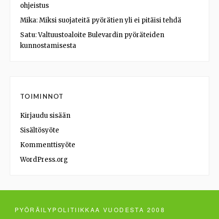
ohjeistus
Mika
:
Miksi suojateitä pyörätien yli ei pitäisi tehdä
Satu
:
Valtuustoaloite Bulevardin pyöräteiden
kunnostamisesta
TOIMINNOT
Kirjaudu sisään
Sisältösyöte
Kommenttisyöte
WordPress.org
PYÖRÄILYPOLITIIKKAA VUODESTA 2008