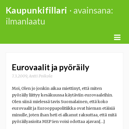
Skip
Kaupunkifillari
· avainsana:
to
ilmanlaatu
content
Eurovaalit ja pyöräily
7.3.2009
,
Antti Poikola
Moi, Olen jo jonkin aikaa miettinyt, että miten
pyöräily liittyy kesäkuussa käytäviin eurovaaleihin.
Olen siinä mielessä tavis Suomalainen, että koko
eurovaalit ja Eurooppapolitiikka ovat hieman etäisiä
minulle, joten ihan heti ei alkanut raksuttaa, että mitä
pyöräilyasioita MEP:ien voisi odottaa ajavan[…]