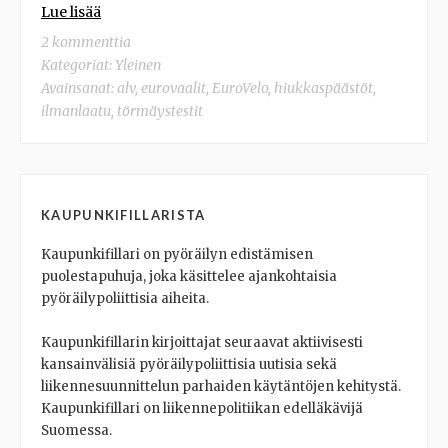
Lue lisää
2 kommenttia
Kategoriat: Yleinen
Avainsanat:
alv
,
eurovaalit
,
EuroVelo
,
hiukkaspäästöt
,
ilmanlaatu
,
törmäystestit
KAUPUNKIFILLARISTA
Kaupunkifillari on pyöräilyn edistämisen
puolestapuhuja, joka käsittelee ajankohtaisia
pyöräilypoliittisia aiheita.
Kaupunkifillarin kirjoittajat seuraavat aktiivisesti
kansainvälisiä pyöräilypoliittisia uutisia sekä
liikennesuunnittelun parhaiden käytäntöjen kehitystä.
Kaupunkifillari on liikennepolitiikan edelläkävijä
Suomessa.