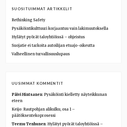
SUOSITUIMMAT ARTIKKELIT
Rethinking Safety
Pysäköintikulttuuri korjaantuu vain lakimuutoksella
Hylätyt pyörät taloyhtiöissä – ohjeistus
Suojatie ei tarkoita autoilijan etuajo-oikeutta
Valheellinen turvallisuuslupaus
UUSIMMAT KOMMENTIT
Päivi Hintsanen
:
Pysäköinti kielletty näyteikkunan
eteen
Keijo
:
Rautpohjan alikulku, osa 1 –
päätöksentekoprosessi
Teemu Tenhunen
:
Hylätyt pyörät taloyhtiöissä –