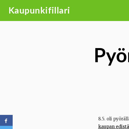
Skip
Kaupunkifillari
to
content
Pyör
8.5. oli pyörä
kaupan edist