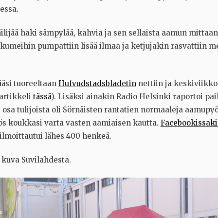
essa.
lijää haki sämpylää, kahvia ja sen sellaista aamun mittaan
kumeihin pumpattiin lisää ilmaa ja ketjujakin rasvattiin 
äsi tuoreeltaan
Hufvudstadsbladetin
nettiin ja keskiviikk
 artikkeli
tässä
). Lisäksi ainakin Radio Helsinki raportoi pa
 osa tulijoista oli Sörnäisten rantatien normaaleja aamupyör
s koukkasi varta vasten aamiaisen kautta.
Facebookissak
lmoittautui lähes 400 henkeä.
kuva Suvilahdesta.