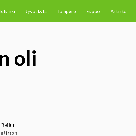
elsinki
Jyväskylä
Tampere
Espoo
Arkisto
n oli
a
Reilun
rnäisten