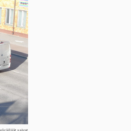
öräilijät saivat