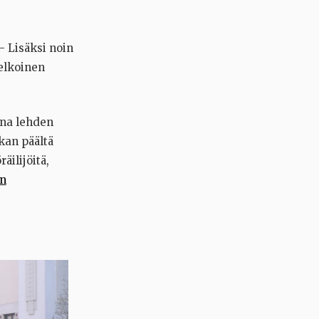
- Lisäksi noin
melkoinen
ona lehden
ikan päältä
äilijöitä,
in