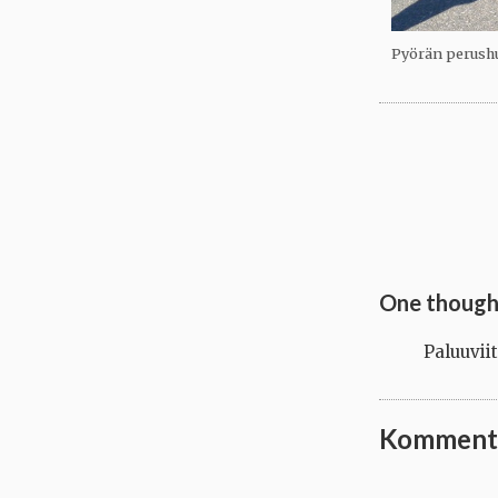
Pyörän perushu
One thought
Paluuvii
Komment