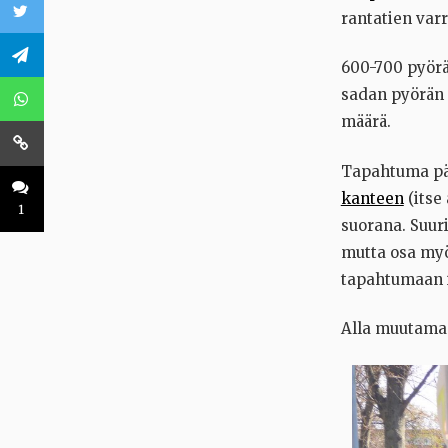
rantatien varr
600-700 pyöräi
sadan pyörän 
määrä.
Tapahtuma pä
kanteen
(itse
1
suorana. Suuri
mutta osa myö
tapahtumaan i
Alla muutama 