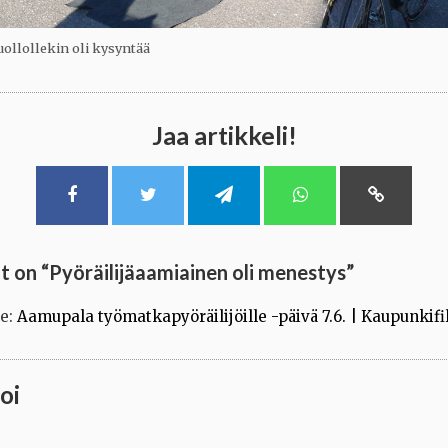
ollollekin oli kysyntää
Jaa artikkeli!
 on “
Pyöräilijäaamiainen oli menestys
”
te:
Aamupala työmatkapyöräilijöille -päivä 7.6. | Kaupunkifil
oi