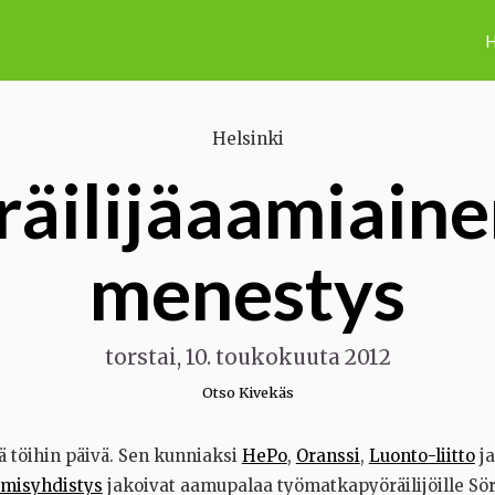
H
Helsinki
äilijäaamiaine
menestys
torstai, 10. toukokuuta 2012
Otso Kivekäs
llä töihin päivä. Sen kunniaksi
HePo
,
Oranssi
,
Luonto-liitto
j
ämisyhdistys
jakoivat aamupalaa työmatkapyöräilijöille Sö