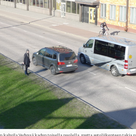
in kahvila Vedyssä kadun toisella puolella, mutta autoliikenteen takia py