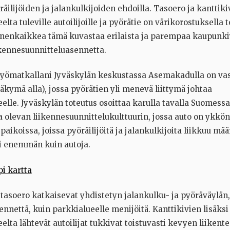
räilijöiden ja jalankulkijoiden ehdoilla. Tasoero ja kanttiki
elta tuleville autoilijoille ja pyörätie on värikorostuksella 
nenkaikkea tämä kuvastaa erilaista ja parempaa kaupunk
ikennesuunnitteluasennetta.
ä työmatkallani Jyväskylän keskustassa Asemakadulla on va
kymä alla), jossa pyörätien yli menevä liittymä johtaa
elle. Jyväskylän toteutus osoittaa karulla tavalla Suomess
la olevan liikennesuunnittelukulttuurin, jossa auto on ykkö
paikoissa, joissa pyöräilijöitä ja jalankulkijoita liikkuu määr
i enemmän kuin autoja.
i kartta
 tasoero katkaisevat yhdistetyn jalankulku- ja pyöräväylän,
nnettä, kuin parkkialueelle menijöitä. Kanttikivien lisäks
elta lähtevät autoilijat tukkivat toistuvasti kevyen liikent