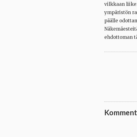
vilkkaan liike
ympäristön ra
päälle odotta
Näkemäesteitä 
ehdottoman tä
Komment