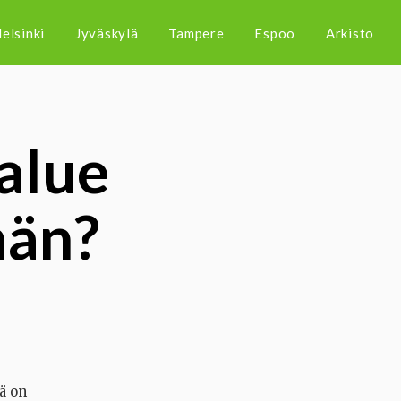
elsinki
Jyväskylä
Tampere
Espoo
Arkisto
alue
män?
ä on