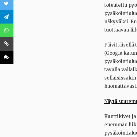
toteutettu pyö
pysäköintialue
näkyväksi. En
tuottaavaa li
Päivittäisell
(Google katunä
pysäköintialue
tavalla vallal
sellaisissakin 
huomattavast
Näytä suuremp
Kanttikivet ja
enemmän liike
pysäköintialue