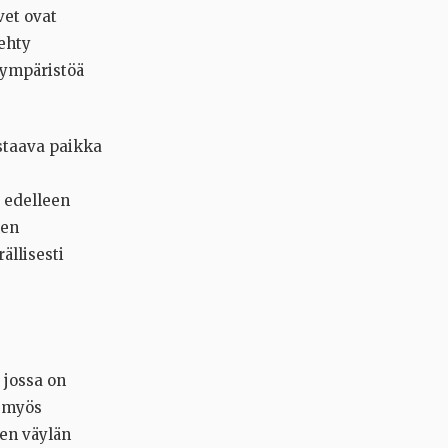
vet ovat
tehty
iympäristöä
staava paikka
a edelleen
nen
ällisesti
 jossa on
i myös
een väylän