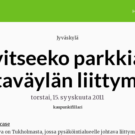
H
Jyväskylä
vitseeko parkki
taväylän liitty
torstai, 15. syyskuuta 2011
kaupunkifillari
va on Tukholmasta, jossa pysäköintialueelle johtava liittym