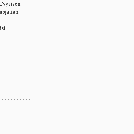
n Fyysisen
uojatien
.
isi