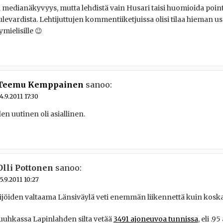
 medianäkyvyys, mutta lehdistä vain Husari taisi huomioida poin
levardista. Lehtijuttujen kommentiiketjuissa olisi tilaa hieman 
ymielisille 😉
Teemu Kemppainen
sanoo:
4.9.2011 17:30
en uutinen oli asiallinen.
Olli Pottonen
sanoo:
5.9.2011 10:27
ijöiden valtaama Länsiväylä veti enemmän liikennettä kuin kos
uhkassa Lapinlahden silta vetää
3491 ajoneuvoa tunnissa
, eli .