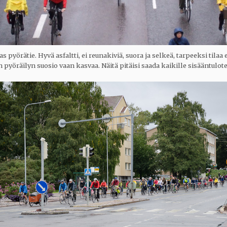
 pyörätie. Hyvä asfaltti, ei reunakiviä, suora ja selkeä, tarpeeksi tilaa
yöräilyn suosio vaan kasvaa. Näitä pitäisi saada kaikille sisääntulote