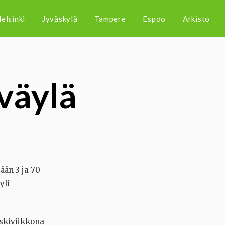
elsinki
Jyväskylä
Tampere
Espoo
Arkisto
väylä
ään 3 ja 70
yli
skiviikkona