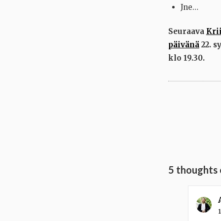
Jne…
Seuraava
Kri
päivänä
22. s
klo 19.30.
5 thoughts 
1