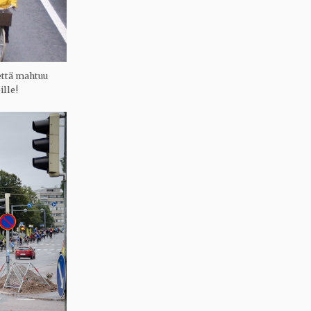
 että mahtuu
ille!