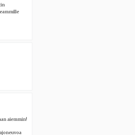
tin
useammille
kaan aiemmin!
95 ajoneuvoa