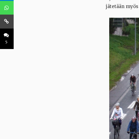
jätetään myö
5