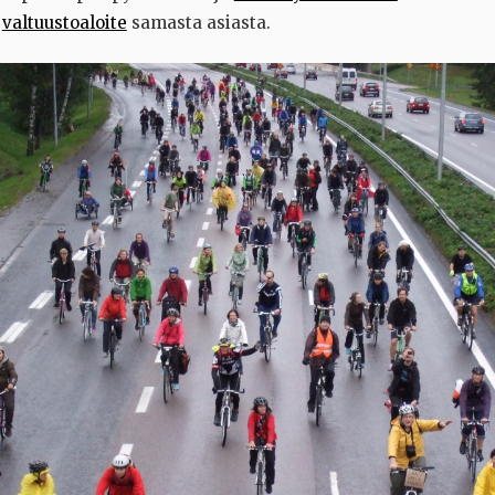
s
valtuustoaloite
samasta asiasta.