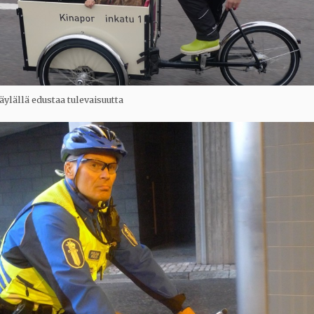
äylällä edustaa tulevaisuutta