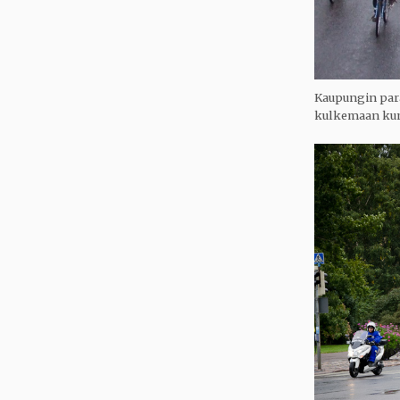
Kaupungin paras
kulkemaan kun p