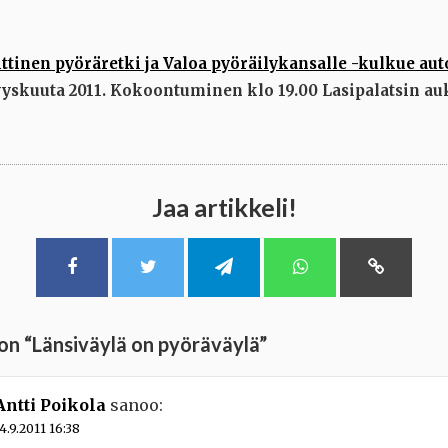
ittinen pyöräretki ja Valoa pyöräilykansalle -kulkue au
yyskuuta 2011. Kokoontuminen klo 19.00 Lasipalatsin auk
Jaa artikkeli!
on “
Länsiväylä on pyöräväylä
”
Antti Poikola
sanoo:
4.9.2011 16:38