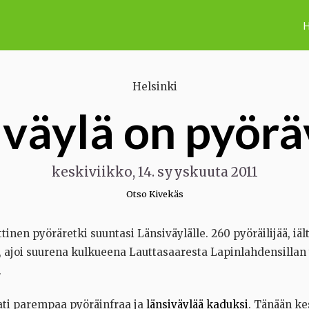
H
Helsinki
iväylä on pyörä
keskiviikko, 14. syyskuuta 2011
Otso Kivekäs
tinen pyöräretki suuntasi Länsiväylälle. 260 pyöräilijää, iält
, ajoi suurena kulkueena Lauttasaaresta Lapinlahdensillan 
.
ati parempaa pyöräinfraa ja
länsiväylää kaduksi
. Tänään ke