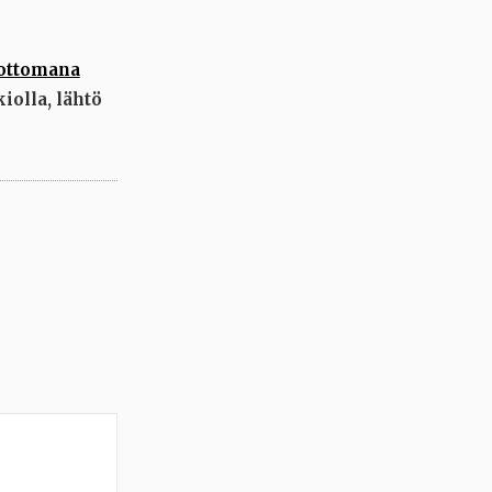
tottomana
iolla, lähtö