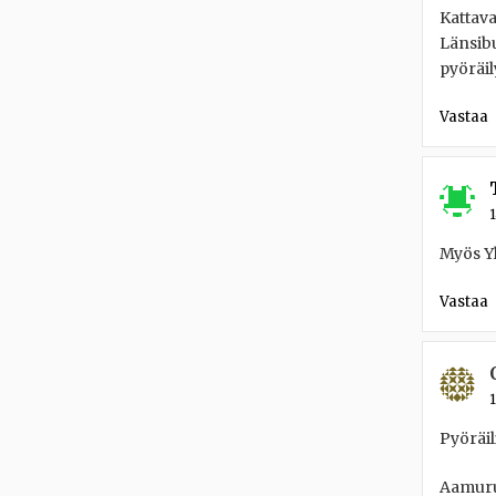
Kattava
Länsibu
pyöräil
Vastaa
1
Myös Yl
Vastaa
1
Pyöräil
Aamuru