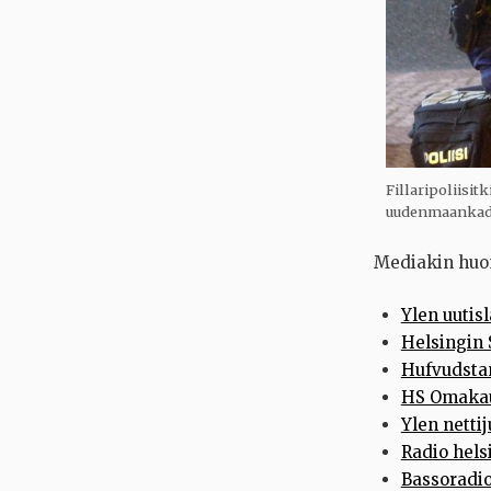
Fillaripoliisi
uudenmaankadu
Mediakin huo
Ylen uutis
Helsingin
Hufvudsta
HS Omaka
Ylen nettij
Radio hels
Bassoradi