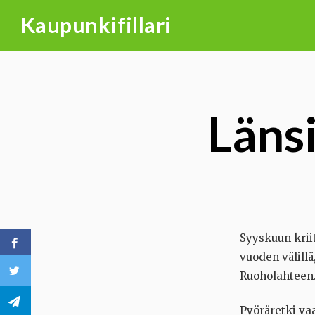
Skip
Kaupunkifillari
to
content
Läns
Syyskuun kriit
vuoden välillä
Ruoholahteen
Pyöräretki va