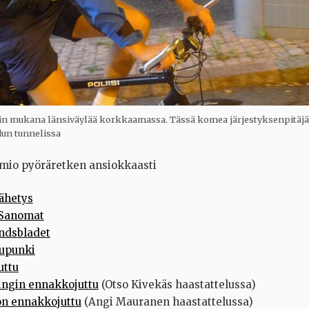
tkin mukana länsiväylää korkkaamassa. Tässä komea järjestyksenpitä
n tunnelissa
mio pyöräretken ansiokkaasti
lähetys
 Sanomat
ndsbladet
upunki
uttu
ingin ennakkojuttu
(Otso Kivekäs haastattelussa)
on ennakkojuttu
(Angi Mauranen haastattelussa)