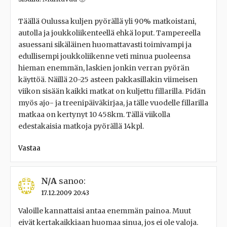
Täällä Oulussa kuljen pyörällä yli 90% matkoistani,
autolla ja joukkoliikenteellä ehkä loput. Tampereella
asuessani sikäläinen huomattavasti toimivampi ja
edullisempi joukkoliikenne veti minua puoleensa
hieman enemmän, laskien jonkin verran pyörän
käyttöä. Näillä 20-25 asteen pakkasillakin viimeisen
viikon sisään kaikki matkat on kuljettu fillarilla. Pidän
myös ajo- ja treenipäiväkirjaa, ja tälle vuodelle fillarilla
matkaa on kertynyt 10 458km. Tällä viikolla
edestakaisia matkoja pyörällä 14kpl.
Vastaa
N/A
sanoo:
17.12.2009 20:43
Valoille kannattaisi antaa enemmän painoa. Muut
eivät kertakaikkiaan huomaa sinua, jos ei ole valoja.