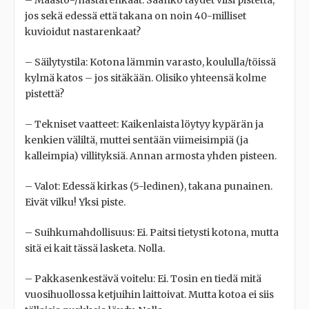
jos sekä edessä että takana on noin 40-milliset
kuvioidut nastarenkaat?
– Säilytystila: Kotona lämmin varasto, koululla/töissä
kylmä katos – jos sitäkään. Olisiko yhteensä kolme
pistettä?
– Tekniset vaatteet: Kaikenlaista löytyy kypärän ja
kenkien väliltä, muttei sentään viimeisimpiä (ja
kalleimpia) villityksiä. Annan armosta yhden pisteen.
– Valot: Edessä kirkas (5-ledinen), takana punainen.
Eivät vilku! Yksi piste.
– Suihkumahdollisuus: Ei. Paitsi tietysti kotona, mutta
sitä ei kait tässä lasketa. Nolla.
– Pakkasenkestävä voitelu: Ei. Tosin en tiedä mitä
vuosihuollossa ketjuihin laittoivat. Mutta kotoa ei siis