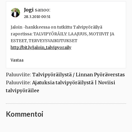
Jogi
sanoo:
28.3.2010 00:51
Jaloin -hankkeessa on tutkittu Talvipyöräilyä
raportissa: TALVIPYÖRÄILY: LAAJUUS, MOTIIVIT JA
ESTEET, TERVEYSVAIKUTUKSET
http://bit.ly/jaloin_talvipyoraily
Vastaa
Paluuviite:
Talvipyöräilystä / Linnan Pyöräverstas
Paluuviite:
Ajatuksia talvipyöräilystä | Noviisi
talvipyöräilee
Kommentoi