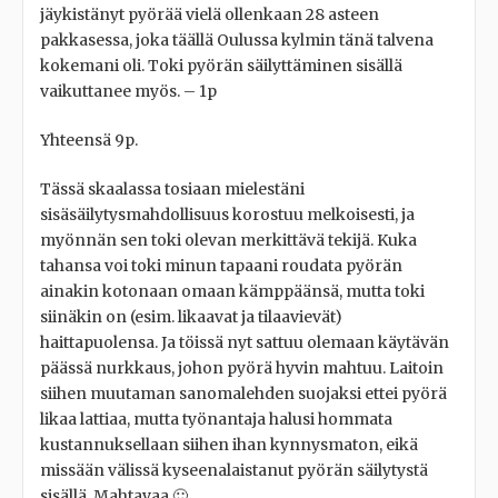
jäykistänyt pyörää vielä ollenkaan 28 asteen
pakkasessa, joka täällä Oulussa kylmin tänä talvena
kokemani oli. Toki pyörän säilyttäminen sisällä
vaikuttanee myös. – 1p
Yhteensä 9p.
Tässä skaalassa tosiaan mielestäni
sisäsäilytysmahdollisuus korostuu melkoisesti, ja
myönnän sen toki olevan merkittävä tekijä. Kuka
tahansa voi toki minun tapaani roudata pyörän
ainakin kotonaan omaan kämppäänsä, mutta toki
siinäkin on (esim. likaavat ja tilaavievät)
haittapuolensa. Ja töissä nyt sattuu olemaan käytävän
päässä nurkkaus, johon pyörä hyvin mahtuu. Laitoin
siihen muutaman sanomalehden suojaksi ettei pyörä
likaa lattiaa, mutta työnantaja halusi hommata
kustannuksellaan siihen ihan kynnysmaton, eikä
missään välissä kyseenalaistanut pyörän säilytystä
sisällä. Mahtavaa 🙂