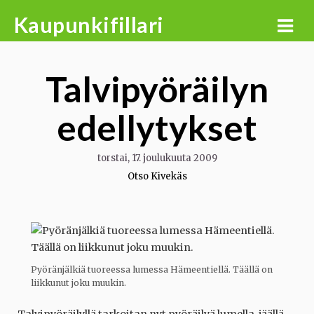
Skip
Kaupunkifillari
to
content
Talvipyöräilyn
edellytykset
torstai, 17. joulukuuta 2009
Otso Kivekäs
Pyöränjälkiä tuoreessa lumessa Hämeentiellä. Täällä on
liikkunut joku muukin.
Talvipyöräilyllä tarkoitan nyt pyöräilyä lumella, jäällä