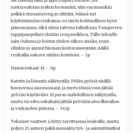
ole nastoja ollut ja ajan ympäri vuoden. Jos
nastarenkaan joskus hommaisi, niin varmaankin
pelkkä etunastarengas riittäisi. Näissä nyt
käyttämissäni renkaissa on myös kohtuullisen hyvä
pistosuojaus, eikä viime talvena tullutkaan Tampereen
tappajasepelistä yhtään rengasrikkoa. Tälle syksylle
sain Oulussa jo kolme yhden viikon sisään, tosin
olinkin jo ajanut hieman luottavaisemmin näillä
renkailla uskoen niiden kestävän. – 1p
Nastarenkaat: Ei. – 0p
Katettu ja lämmin säilytystila: Pidän pyöriä sisällä
huoneessa asunnossani, ja myös töissä voin jättää
pyörän käytävään. Ei paras mahdollinen säilytystila,
mutta en edes uskaltaisi jättää pyöriäni ulos ilkivallan
ja varkauden pelossa. – 3+2p
Tekniset vaatteet: Löytyy tarvittaessa lenkeille, mutta
poljen 25 asteen pakkasessakin työ- ja asiointimatkat