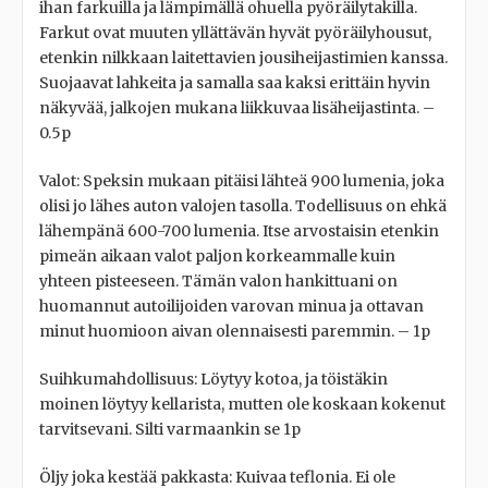
ihan farkuilla ja lämpimällä ohuella pyöräilytakilla.
Farkut ovat muuten yllättävän hyvät pyöräilyhousut,
etenkin nilkkaan laitettavien jousiheijastimien kanssa.
Suojaavat lahkeita ja samalla saa kaksi erittäin hyvin
näkyvää, jalkojen mukana liikkuvaa lisäheijastinta. –
0.5p
Valot: Speksin mukaan pitäisi lähteä 900 lumenia, joka
olisi jo lähes auton valojen tasolla. Todellisuus on ehkä
lähempänä 600-700 lumenia. Itse arvostaisin etenkin
pimeän aikaan valot paljon korkeammalle kuin
yhteen pisteeseen. Tämän valon hankittuani on
huomannut autoilijoiden varovan minua ja ottavan
minut huomioon aivan olennaisesti paremmin. – 1p
Suihkumahdollisuus: Löytyy kotoa, ja töistäkin
moinen löytyy kellarista, mutten ole koskaan kokenut
tarvitsevani. Silti varmaankin se 1p
Öljy joka kestää pakkasta: Kuivaa teflonia. Ei ole