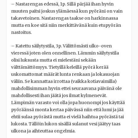
– Nastarengas edessä, 1p. Sillä pärjää ihan hyvin
muuten paitsi joskus ylämäessä kun pyöräni on vain
takavetoinen. Nastarengas taakse on harkinnassa
mutta en koe sitä niin merkittävänä kuin etupyörän
nastoitus.
– Katettu säilytystila, 3p. Välittömästi ulko-oven
vieressä joten olen onnellinen. Lämmin säilytystila
olisi luksusta mutta ei mielestäni sekään
välttämättömyys. Tietyillä keleillä pyörä kerää
uskomattomat määrät lunta renkaan ja lokasuojan
väliin. Se kannattaa irrottaa (vaikka kotiavaimilla)
mahdollisimman hyvin ettei seuraavana päivänä ole
mahdollisesti ihan jäätä jos ilmat kylmenevät.
Lämpimän varasto voi olla jopa huonompi jos käyttää
pyöräänsä monta kertaa päivässä niin että lumi ja jää
ehtii sulaa pyörästä mutta ei vielä haihtua pyörästä tai
lukosta. Tällöin lukon sisällä sulanut vesi jäätyy taas
ulkona ja aihteuttaa ongelmia.