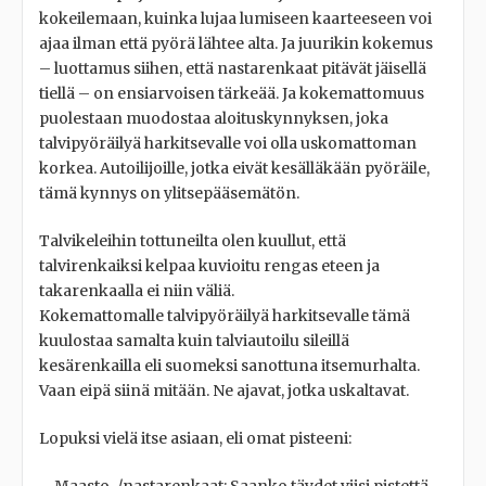
kokeilemaan, kuinka lujaa lumiseen kaarteeseen voi
ajaa ilman että pyörä lähtee alta. Ja juurikin kokemus
– luottamus siihen, että nastarenkaat pitävät jäisellä
tiellä – on ensiarvoisen tärkeää. Ja kokemattomuus
puolestaan muodostaa aloituskynnyksen, joka
talvipyöräilyä harkitsevalle voi olla uskomattoman
korkea. Autoilijoille, jotka eivät kesälläkään pyöräile,
tämä kynnys on ylitsepääsemätön.
Talvikeleihin tottuneilta olen kuullut, että
talvirenkaiksi kelpaa kuvioitu rengas eteen ja
takarenkaalla ei niin väliä.
Kokemattomalle talvipyöräilyä harkitsevalle tämä
kuulostaa samalta kuin talviautoilu sileillä
kesärenkailla eli suomeksi sanottuna itsemurhalta.
Vaan eipä siinä mitään. Ne ajavat, jotka uskaltavat.
Lopuksi vielä itse asiaan, eli omat pisteeni:
– Maasto-/nastarenkaat: Saanko täydet viisi pistettä,