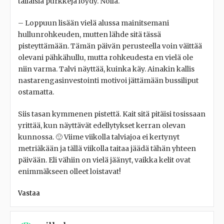
tällaisia purkkeja löydy. Nolla.
– Loppuun lisään vielä alussa mainitsemani
hullunrohkeuden, mutten lähde sitä tässä
pisteyttämään. Tämän päivän perusteella voin väittää
olevani pähkähullu, mutta rohkeudesta en vielä ole
niin varma. Talvi näyttää, kuinka käy. Ainakin kallis
nastarengasinvestointi motivoi jättämään bussiliput
ostamatta.
Siis tasan kymmenen pistettä. Kait sitä pitäisi tosissaan
yrittää, kun näyttävät edellytykset kerran olevan
kunnossa. 🙂 Viime viikolla talviajoa ei kertynyt
metriäkään ja tällä viikolla taitaa jäädä tähän yhteen
päivään. Eli vähiin on vielä jäänyt, vaikka kelit ovat
enimmäkseen olleet loistavat!
Vastaa