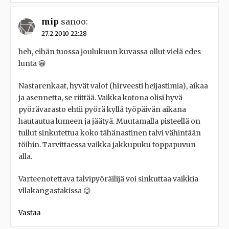
mip
sanoo:
27.2.2010 22:28
heh, eihän tuossa joulukuun kuvassa ollut vielä edes
lunta 😀
Nastarenkaat, hyvät valot (hirveesti heijastimia), aikaa
ja asennetta, se riittää. Vaikka kotona olisi hyvä
pyörävarasto ehtii pyörä kyllä työpäivän aikana
hautautua lumeen ja jäätyä. Muutamalla pisteellä on
tullut sinkutettua koko tähänastinen talvi vähintään
töihin. Tarvittaessa vaikka jakkupuku toppapuvun
alla.
Varteenotettava talvipyöräilijä voi sinkuttaa vaikkia
vllakangastakissa 😉
Vastaa