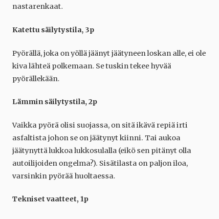
nastarenkaat.
Katettu säilytystila, 3p
Pyörällä, joka on yöllä jäänyt jäätyneen loskan alle, ei ole
kiva lähteä polkemaan. Se tuskin tekee hyvää
pyörällekään.
Lämmin säilytystila, 2p
Vaikka pyörä olisi suojassa, on sitä ikävä repiä irti
asfaltista johon se on jäätynyt kiinni. Tai aukoa
jäätynyttä lukkoa lukkosulalla (eikö sen pitänyt olla
autoilijoiden ongelma?). Sisätilasta on paljon iloa,
varsinkin pyörää huoltaessa.
Tekniset vaatteet, 1p