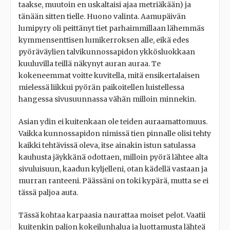
taakse, muutoin en uskaltaisi ajaa metriäkään) ja
tänään sitten tielle. Huono valinta. Aamupäivän
lumipyry oli peittänyt tiet parhaimmillaan lähemmäs
kymmensenttisen lumikerroksen alle, eikä edes
pyöräväylien talvikunnossapidon ykkösluokkaan
kuuluvilla teillä näkynyt auran auraa. Te
kokeneemmat voitte kuvitella, mitä ensikertalaisen
mielessä liikkui pyörän paikoitellen luistellessa
hangessa sivusuunnassa vähän milloin minnekin.
Asian ydin ei kuitenkaan ole teiden auraamattomuus.
Vaikka kunnossapidon nimissä tien pinnalle olisi tehty
kaikki tehtävissä oleva, itse ainakin istun satulassa
kauhusta jäykkänä odottaen, milloin pyörä lähtee alta
sivuluisuun, kaadun kyljelleni, otan kädellä vastaan ja
murran ranteeni. Päässäni on toki kypärä, mutta se ei
tässä paljoa auta.
Tässä kohtaa karpaasia naurattaa moiset pelot. Vaatii
kuitenkin paljon kokeilunhalua ja luottamusta lähteä