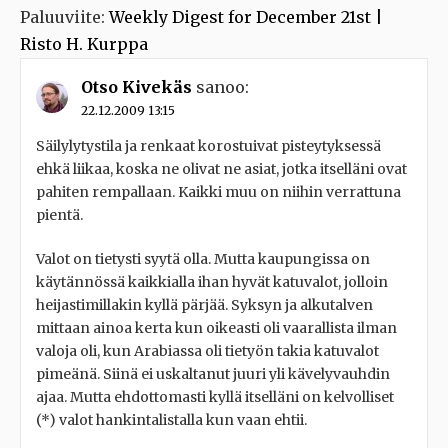
Paluuviite:
Weekly Digest for December 21st |
Risto H. Kurppa
Otso Kivekäs
sanoo:
22.12.2009 13:15
Säilylytystila ja renkaat korostuivat pisteytyksessä
ehkä liikaa, koska ne olivat ne asiat, jotka itselläni ovat
pahiten rempallaan. Kaikki muu on niihin verrattuna
pientä.
Valot on tietysti syytä olla. Mutta kaupungissa on
käytännössä kaikkialla ihan hyvät katuvalot, jolloin
heijastimillakin kyllä pärjää. Syksyn ja alkutalven
mittaan ainoa kerta kun oikeasti oli vaarallista ilman
valoja oli, kun Arabiassa oli tietyön takia katuvalot
pimeänä. Siinä ei uskaltanut juuri yli kävelyvauhdin
ajaa. Mutta ehdottomasti kyllä itselläni on kelvolliset
(*) valot hankintalistalla kun vaan ehtii.