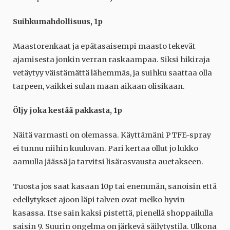
Suihkumahdollisuus, 1p
Maastorenkaat ja epätasaisempi maasto tekevät
ajamisesta jonkin verran raskaampaa. Siksi hikiraja
vetäytyy väistämättä lähemmäs, ja suihku saattaa olla
tarpeen, vaikkei sulan maan aikaan olisikaan.
Öljy joka kestää pakkasta, 1p
Näitä varmasti on olemassa. Käyttämäni PTFE-spray
ei tunnu niihin kuuluvan. Pari kertaa ollut jo lukko
aamulla jäässä ja tarvitsi lisärasvausta auetakseen.
Tuosta jos saat kasaan 10p tai enemmän, sanoisin että
edellytykset ajoon läpi talven ovat melko hyvin
kasassa. Itse sain kaksi pistettä, pienellä shoppailulla
saisin 9. Suurin ongelma on järkevä säilytystila. Ulkona