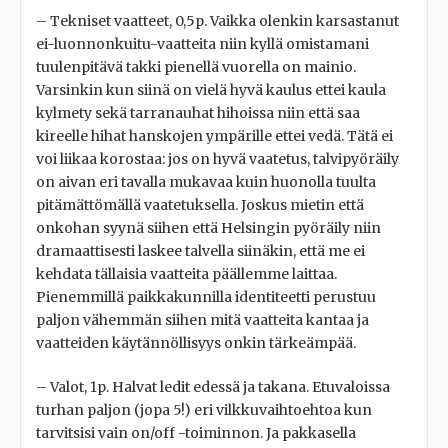
– Tekniset vaatteet, 0,5p. Vaikka olenkin karsastanut
ei-luonnonkuitu-vaatteita niin kyllä omistamani
tuulenpitävä takki pienellä vuorella on mainio.
Varsinkin kun siinä on vielä hyvä kaulus ettei kaula
kylmety sekä tarranauhat hihoissa niin että saa
kireelle hihat hanskojen ympärille ettei vedä. Tätä ei
voi liikaa korostaa: jos on hyvä vaatetus, talvipyöräily
on aivan eri tavalla mukavaa kuin huonolla tuulta
pitämättömällä vaatetuksella. Joskus mietin että
onkohan syynä siihen että Helsingin pyöräily niin
dramaattisesti laskee talvella siinäkin, että me ei
kehdata tällaisia vaatteita päällemme laittaa.
Pienemmillä paikkakunnilla identiteetti perustuu
paljon vähemmän siihen mitä vaatteita kantaa ja
vaatteiden käytännöllisyys onkin tärkeämpää.
– Valot, 1p. Halvat ledit edessä ja takana. Etuvaloissa
turhan paljon (jopa 5!) eri vilkkuvaihtoehtoa kun
tarvitsisi vain on/off -toiminnon. Ja pakkasella