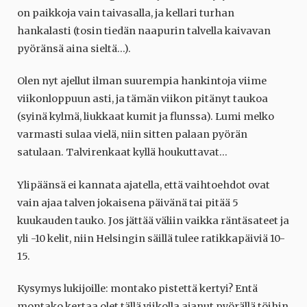
on paikkoja vain taivasalla, ja kellari turhan
hankalasti (tosin tiedän naapurin talvella kaivavan
pyöränsä aina sieltä…).
Olen nyt ajellut ilman suurempia hankintoja viime
viikonloppuun asti, ja tämän viikon pitänyt taukoa
(syinä kylmä, liukkaat kumit ja flunssa). Lumi melko
varmasti sulaa vielä, niin sitten palaan pyörän
satulaan. Talvirenkaat kyllä houkuttavat…
Ylipäänsä ei kannata ajatella, että vaihtoehdot ovat
vain ajaa talven jokaisena päivänä tai pitää 5
kuukauden tauko. Jos jättää väliin vaikka räntäsateet ja
yli -10 kelit, niin Helsingin säillä tulee ratikkapäiviä 10-
15.
Kysymys lukijoille: montako pistettä kertyi? Entä
montako kertaa olet tällä viikolla ajanut pyörällä töihin