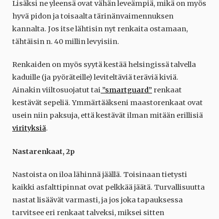
Lisäksi ne yleensä ovat vähän leveämpiä, mikä on myös
hyvä pidon ja toisaalta tärinänvaimennuksen
kannalta. Jos itse lähtisin nyt renkaita ostamaan,
tähtäisin n. 40 millin levyisiin.
Renkaiden on myös syytä kestää helsingissä talvella
kaduille (ja pyöräteille) leviteltäviä teräviä kiviä.
Ainakin viiltosuojatut tai
”smartguard”
renkaat
kestävät sepeliä. Ymmärtääkseni maastorenkaat ovat
usein niin paksuja, että kestävät ilman mitään erillisiä
virityksiä
.
Nastarenkaat, 2p
Nastoista on iloa lähinnä jäällä. Toisinaan tietysti
kaikki asfalttipinnat ovat pelkkää jäätä. Turvallisuutta
nastat lisäävät varmasti, ja jos joka tapauksessa
tarvitsee eri renkaat talveksi, miksei sitten