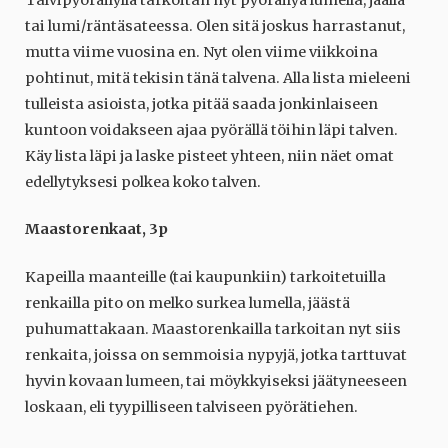
tai lumi/räntäsateessa. Olen sitä joskus harrastanut,
mutta viime vuosina en. Nyt olen viime viikkoina
pohtinut, mitä tekisin tänä talvena. Alla lista mieleeni
tulleista asioista, jotka pitää saada jonkinlaiseen
kuntoon voidakseen ajaa pyörällä töihin läpi talven.
Käy lista läpi ja laske pisteet yhteen, niin näet omat
edellytyksesi polkea koko talven.
Maastorenkaat, 3p
Kapeilla maanteille (tai kaupunkiin) tarkoitetuilla
renkailla pito on melko surkea lumella, jäästä
puhumattakaan. Maastorenkailla tarkoitan nyt siis
renkaita, joissa on semmoisia nypyjä, jotka tarttuvat
hyvin kovaan lumeen, tai möykkyiseksi jäätyneeseen
loskaan, eli tyypilliseen talviseen pyörätiehen.