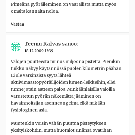
Pimeänä pyöräileminen on vaarallista mutta myös
omalta kannalta noloa.
Vastaa
Teemu Kalvas
sanoo:
18.12.2009 13:39
Valojen puutteesta miinus miljoona pistettä. Pienikin
tuikku näkyy käytännössä puolen kilometrin päähän.
Ei ole varsinaista syytä lähteä
aktiivimaastopyöräilijöiden lumen-leikkeihin, ellei
tunne jotain aatteen paloa. Minkäänlaisilla valoilla
varustetun pyörän näkemättä jääminen on
havainnoitsijan asenneongelma eikä mikään
fysiologinen asia.
Muutenkin voisin vähän puuttua pisteytyksen
yksityiskohtiin, mutta huomiot sinänsä ovat ihan