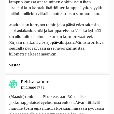
lampun kanssa operoiminen onkin usein ihan
projekti kun kontaktihäiriöinen lamppu kytkeytyykin
milloin millekin vilkulle muttei suostu sammumaan.
Matkoja on kertynyt töihin joka päivä edes takaisin,
pari asiakaskäyntiä ja kauppareissua. Vaikka kylmää
on ollut niin ei minulla kun on kunnon vaatteet.
Kirjaan matkani ylös
ajopäiväkirjaan
. Minusta on kiva
seurailla pyöräilyään ja se myös kannustaa
kilometrejä keräämäänkin.
Vastaa
Pekka
sanoo:
17.12.2009 17:24
(Maasto)renkaat – Ei oikeastaan. 30-milliset
pikkunappulaiset cyclocrossrenkaat. Aivan riittävät
minulle, tosin eipä minulla koskaan missään pyörässä