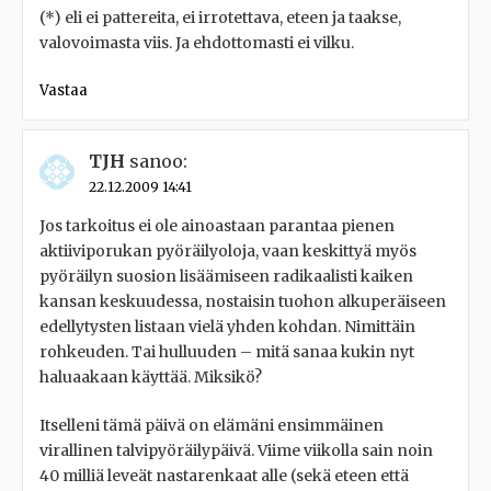
(*) eli ei pattereita, ei irrotettava, eteen ja taakse,
valovoimasta viis. Ja ehdottomasti ei vilku.
Vastaa
TJH
sanoo:
22.12.2009 14:41
Jos tarkoitus ei ole ainoastaan parantaa pienen
aktiiviporukan pyöräilyoloja, vaan keskittyä myös
pyöräilyn suosion lisäämiseen radikaalisti kaiken
kansan keskuudessa, nostaisin tuohon alkuperäiseen
edellytysten listaan vielä yhden kohdan. Nimittäin
rohkeuden. Tai hulluuden – mitä sanaa kukin nyt
haluaakaan käyttää. Miksikö?
Itselleni tämä päivä on elämäni ensimmäinen
virallinen talvipyöräilypäivä. Viime viikolla sain noin
40 milliä leveät nastarenkaat alle (sekä eteen että