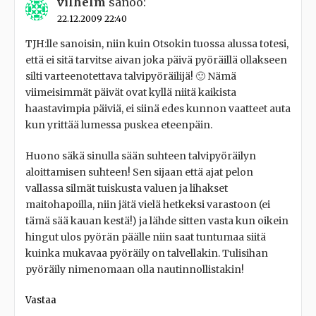
vilhelm
sanoo:
22.12.2009 22:40
TJH:lle sanoisin, niin kuin Otsokin tuossa alussa totesi,
että ei sitä tarvitse aivan joka päivä pyöräillä ollakseen
silti varteenotettava talvipyöräilijä! 🙂 Nämä
viimeisimmät päivät ovat kyllä niitä kaikista
haastavimpia päiviä, ei siinä edes kunnon vaatteet auta
kun yrittää lumessa puskea eteenpäin.
Huono säkä sinulla sään suhteen talvipyöräilyn
aloittamisen suhteen! Sen sijaan että ajat pelon
vallassa silmät tuiskusta valuen ja lihakset
maitohapoilla, niin jätä vielä hetkeksi varastoon (ei
tämä sää kauan kestä!) ja lähde sitten vasta kun oikein
hingut ulos pyörän päälle niin saat tuntumaa siitä
kuinka mukavaa pyöräily on talvellakin. Tulisihan
pyöräily nimenomaan olla nautinnollistakin!
Vastaa