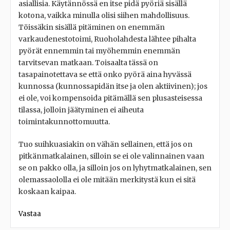
asiallisia. Käytännössä en itse pidä pyöriä sisällä
kotona, vaikka minulla olisi siihen mahdollisuus.
Töissäkin sisällä pitäminen on enemmän
varkaudenestotoimi, Ruoholahdesta lähtee pihalta
pyörät ennemmin tai myöhemmin enemmän
tarvitsevan matkaan. Toisaalta tässä on
tasapainotettava se että onko pyörä aina hyvässä
kunnossa (kunnossapidän itse ja olen aktiivinen); jos
ei ole, voi kompensoida pitämällä sen plusasteisessa
tilassa, jolloin jäätyminen ei aiheuta
toimintakunnottomuutta.
Tuo suihkuasiakin on vähän sellainen, että jos on
pitkänmatkalainen, silloin se ei ole valinnainen vaan
se on pakko olla, ja silloin jos on lyhytmatkalainen, sen
olemassaololla ei ole mitään merkitystä kun ei sitä
koskaan kaipaa.
Vastaa