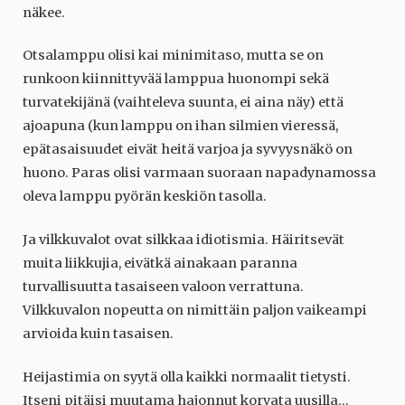
näkee.
Otsalamppu olisi kai minimitaso, mutta se on
runkoon kiinnittyvää lamppua huonompi sekä
turvatekijänä (vaihteleva suunta, ei aina näy) että
ajoapuna (kun lamppu on ihan silmien vieressä,
epätasaisuudet eivät heitä varjoa ja syvyysnäkö on
huono. Paras olisi varmaan suoraan napadynamossa
oleva lamppu pyörän keskiön tasolla.
Ja vilkkuvalot ovat silkkaa idiotismia. Häiritsevät
muita liikkujia, eivätkä ainakaan paranna
turvallisuutta tasaiseen valoon verrattuna.
Vilkkuvalon nopeutta on nimittäin paljon vaikeampi
arvioida kuin tasaisen.
Heijastimia on syytä olla kaikki normaalit tietysti.
Itseni pitäisi muutama hajonnut korvata uusilla…