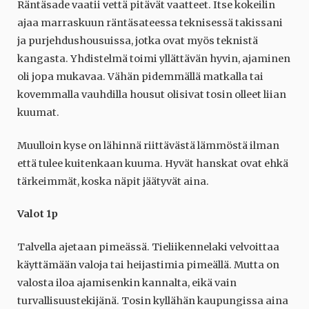
Räntäsade vaatii vettä pitävät vaatteet. Itse kokeilin
ajaa marraskuun räntäsateessa teknisessä takissani
ja purjehdushousuissa, jotka ovat myös teknistä
kangasta. Yhdistelmä toimi yllättävän hyvin, ajaminen
oli jopa mukavaa. Vähän pidemmällä matkalla tai
kovemmalla vauhdilla housut olisivat tosin olleet liian
kuumat.
Muulloin kyse on lähinnä riittävästä lämmöstä ilman
että tulee kuitenkaan kuuma. Hyvät hanskat ovat ehkä
tärkeimmät, koska näpit jäätyvät aina.
Valot 1p
Talvella ajetaan pimeässä. Tieliikennelaki velvoittaa
käyttämään valoja tai heijastimia pimeällä. Mutta on
valosta iloa ajamisenkin kannalta, eikä vain
turvallisuustekijänä. Tosin kyllähän kaupungissa aina