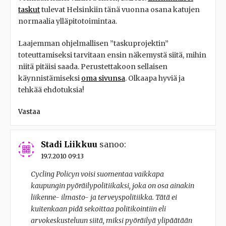
taskut
tulevat Helsinkiin tänä vuonna osana katujen
normaalia ylläpitotoimintaa.
Laajemman ohjelmallisen ”taskuprojektin”
toteuttamiseksi tarvitaan ensin näkemystä siitä, mihin
niitä pitäisi saada. Perustettakoon sellaisen
käynnistämiseksi
oma sivunsa
. Olkaapa hyviä ja
tehkää ehdotuksia!
Vastaa
Stadi Liikkuu
sanoo:
19.7.2010 09:13
Cycling Policyn voisi suomentaa vaikkapa
kaupungin pyöräilypolitiikaksi, joka on osa ainakin
liikenne- ilmasto- ja terveyspolitiikka. Tätä ei
kuitenkaan pidä sekoittaa politikointiin eli
arvokeskusteluun siitä, miksi pyöräilyä ylipäätään