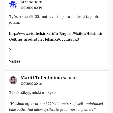
jari
sanoo:
10.7.2010 02:39
Työsarkaa riittää, mutta vasta pakon edessä tapahtuu
jotain.
http://www.visithelsinki.fi/In_English/Visitor/Helsinki/
Getting_around_in_Helsinki/Cycling.iw3
?
Vastaa
Martti Tulenheimo
sanoo:
10.7.2010 20:16
Tästä näkyy, mistä on kyse:
”
Helsinki
offers around 750 kilometres of well-maintained
bike paths that allow cyclists to get almost anywhere.”