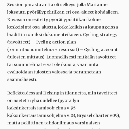
Session parasta antia oli selkeys, jolla Marianne
loksautti pyöräilypolitiikan eri osa-alueet kohdalleen.
Kuvassa on esitetty pyöräilypolitiikan kolme
keskeisintä osa-aluetta, jotka kaikissa kaupungeissa
laadittiin omiksi dokumenteikseen: Cycling strategy
(tavoitteet) – Cycling action plan
(toimintasuunnitelma + resurssit) – Cycling account
(tulosten mittaus). Luonnollisesti mitkään tavoitteet
tai suunnitelmat eivät ole ikuisia, vaan niitä
evaluoidaan tulosten valossa ja parannetaan
säännöllisesti.
Reflektoidessani Helsingin tilannetta, niin tavoitteet
on asetettu yhä uudellee (pyöräilyn
kaksinkertaistamisohjelma v. 95,
kaksinkertaistamisohjelma v. 03, Bryssel charter v.09),
mutta poliittinen tahdonilmaus varsinaisen