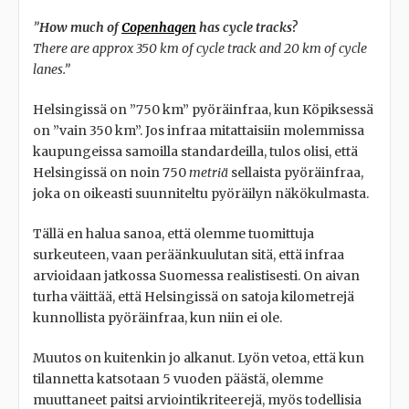
”
How much of
Copenhagen
has cycle tracks?
There are approx 350 km of cycle track and 20 km of cycle
lanes.”
Helsingissä on ”750 km” pyöräinfraa, kun Köpiksessä
on ”vain 350 km”. Jos infraa mitattaisiin molemmissa
kaupungeissa samoilla standardeilla, tulos olisi, että
Helsingissä on noin 750
metriä
sellaista pyöräinfraa,
joka on oikeasti suunniteltu pyöräilyn näkökulmasta.
Tällä en halua sanoa, että olemme tuomittuja
surkeuteen, vaan peräänkuulutan sitä, että infraa
arvioidaan jatkossa Suomessa realistisesti. On aivan
turha väittää, että Helsingissä on satoja kilometrejä
kunnollista pyöräinfraa, kun niin ei ole.
Muutos on kuitenkin jo alkanut. Lyön vetoa, että kun
tilannetta katsotaan 5 vuoden päästä, olemme
muuttaneet paitsi arviointikriteerejä, myös todellisia