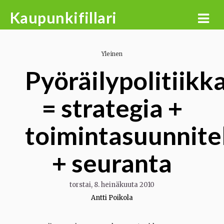
Skip
Kaupunkifillari
to
content
Yleinen
Pyöräilypolitiikk
= strategia +
toimintasuunnit
+ seuranta
torstai, 8. heinäkuuta 2010
Antti Poikola