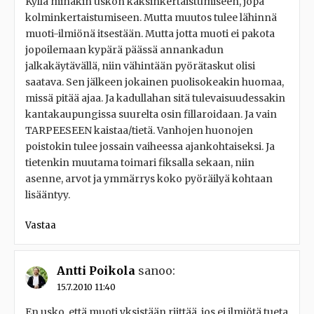
Kyllä minäkin uskon kaksinkertaistumiseen, jopa
kolminkertaistumiseen. Mutta muutos tulee lähinnä
muoti-ilmiönä itsestään. Mutta jotta muoti ei pakota
jopoilemaan kypärä päässä annankadun
jalkakäytävällä, niin vähintään pyörätaskut olisi
saatava. Sen jälkeen jokainen puolisokeakin huomaa,
missä pitää ajaa. Ja kadullahan sitä tulevaisuudessakin
kantakaupungissa suurelta osin fillaroidaan. Ja vain
TARPEESEEN kaistaa/tietä. Vanhojen huonojen
poistokin tulee jossain vaiheessa ajankohtaiseksi. Ja
tietenkin muutama toimari fiksalla sekaan, niin
asenne, arvot ja ymmärrys koko pyöräilyä kohtaan
lisääntyy.
Vastaa
Antti Poikola
sanoo:
15.7.2010 11:40
En usko, että muoti yksistään riittää, jos ei ilmiötä tueta