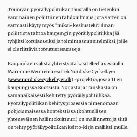
Toimivan pyöräilypolitiikan taustalla on tietenkin
varsinainen poliittiinen tahdonilmaus, jota varten on
varmasti käyty myös ”miksi- keskustelu”. Ilman
poliittista tahtoa kaupungin pyöräilypolitiikka jää
tyhjiksi korulauseiksi ja toimintasuunnitelmiksi, joille
ei ole riittäviä toteutusresursseja.
Kaupunkien välistä yhteistyötä käsitelleellä sessiolla
Marianne Weinreich esitteli Nordiske Cyckelbyer
(
www.nordiskecyckelbyer.dk
) -projektia, jossa 11 eri
kaupungissa Ruotsista, Norjasta ja Tanskasta on
samanaikaisesti kehitetty pyöräilypolitiikkaa.
Pyöräilypolitiikan kehitysprosessia nimenomaan
pohjoismaisessa kontekstissa (kohtuullisen
yhteneväinen hallintokulttuuri) on mallinnettu ja siitä
on tehty pyöräilypolitiikan keitto-kirja malliksi muille.