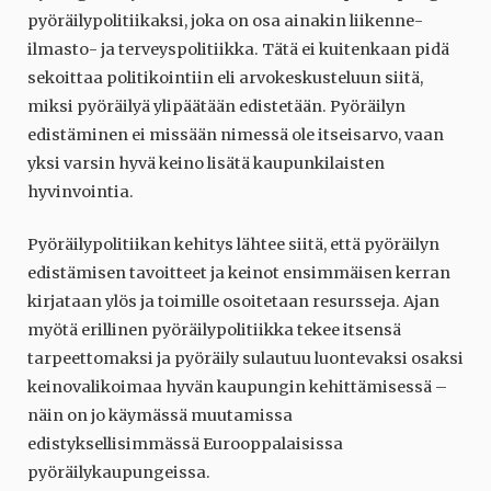
pyöräilypolitiikaksi, joka on osa ainakin liikenne-
ilmasto- ja terveyspolitiikka. Tätä ei kuitenkaan pidä
sekoittaa politikointiin eli arvokeskusteluun siitä,
miksi pyöräilyä ylipäätään edistetään. Pyöräilyn
edistäminen ei missään nimessä ole itseisarvo, vaan
yksi varsin hyvä keino lisätä kaupunkilaisten
hyvinvointia.
Pyöräilypolitiikan kehitys lähtee siitä, että pyöräilyn
edistämisen tavoitteet ja keinot ensimmäisen kerran
kirjataan ylös ja toimille osoitetaan resursseja. Ajan
myötä erillinen pyöräilypolitiikka tekee itsensä
tarpeettomaksi ja pyöräily sulautuu luontevaksi osaksi
keinovalikoimaa hyvän kaupungin kehittämisessä –
näin on jo käymässä muutamissa
edistyksellisimmässä Eurooppalaisissa
pyöräilykaupungeissa.