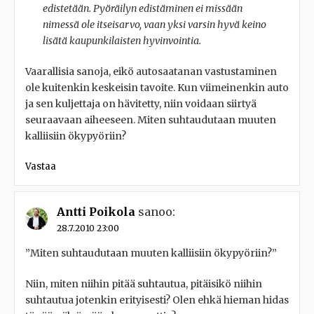
edistetään. Pyöräilyn edistäminen ei missään
nimessä ole itseisarvo, vaan yksi varsin hyvä keino
lisätä kaupunkilaisten hyvinvointia.
Vaarallisia sanoja, eikö autosaatanan vastustaminen
ole kuitenkin keskeisin tavoite. Kun viimeinenkin auto
ja sen kuljettaja on hävitetty, niin voidaan siirtyä
seuraavaan aiheeseen. Miten suhtaudutaan muuten
kalliisiin ökypyöriin?
Vastaa
Antti Poikola
sanoo:
28.7.2010 23:00
”Miten suhtaudutaan muuten kalliisiin ökypyöriin?”
Niin, miten niihin pitää suhtautua, pitäisikö niihin
suhtautua jotenkin erityisesti? Olen ehkä hieman hidas