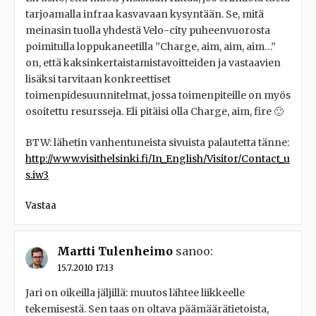
tarjoamalla infraa kasvavaan kysyntään. Se, mitä
meinasin tuolla yhdestä Velo-city puheenvuorosta
poimitulla loppukaneetilla ”Charge, aim, aim, aim…”
on, että kaksinkertaistamistavoitteiden ja vastaavien
lisäksi tarvitaan konkreettiset
toimenpidesuunnitelmat, jossa toimenpiteille on myös
osoitettu resursseja. Eli pitäisi olla Charge, aim, fire 🙂
BTW: lähetin vanhentuneista sivuista palautetta tänne:
http://www.visithelsinki.fi/In_English/Visitor/Contact_u
s.iw3
Vastaa
Martti Tulenheimo
sanoo:
15.7.2010 17:13
Jari on oikeilla jäljillä: muutos lähtee liikkeelle
tekemisestä. Sen taas on oltava päämäärätietoista,