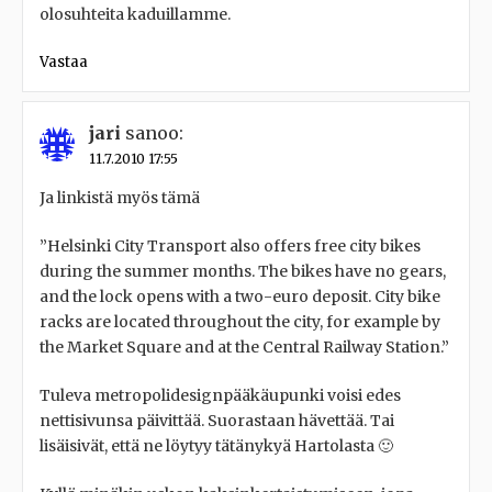
olosuhteita kaduillamme.
Vastaa
jari
sanoo:
11.7.2010 17:55
Ja linkistä myös tämä
”Helsinki City Transport also offers free city bikes
during the summer months. The bikes have no gears,
and the lock opens with a two-euro deposit. City bike
racks are located throughout the city, for example by
the Market Square and at the Central Railway Station.”
Tuleva metropolidesignpääkäupunki voisi edes
nettisivunsa päivittää. Suorastaan hävettää. Tai
lisäisivät, että ne löytyy tätänykyä Hartolasta 🙂