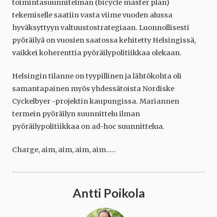
toimintasuunnitelman (bicycle master plan)
tekemiselle saatiin vasta viime vuoden alussa
hyväksyttyyn valtuustostrategiaan. Luonnollisesti
pyöräilyä on vuosien saatossa kehitetty Helsingissä,
vaikkei koherenttia pyöräilypolitiikkaa olekaan.
Helsingin tilanne on tyypillinen ja lähtökohta oli
samantapainen myös yhdessätoista Nordiske
Cyckelbyer -projektin kaupungissa. Mariannen
termein pyöräilyn suunnittelu ilman
pyöräilypolitiikkaa on ad-hoc suunnittelua.
Charge, aim, aim, aim, aim…..
Antti Poikola