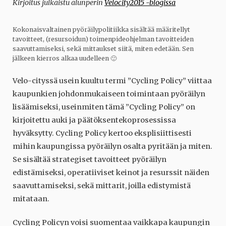
Kirjoitus julkaistu alunperin
Velocity2015 -blogissa
Kokonaisvaltainen pyöräilypolitiikka sisältää määritellyt
tavoitteet, (resursoidun) toimenpideohjelman tavoitteiden
saavuttamiseksi, sekä mittaukset siitä, miten edetään. Sen
jälkeen kierros alkaa uudelleen 🙂
Velo-cityssä usein kuultu termi ”Cycling Policy” viittaa
kaupunkien johdonmukaiseen toimintaan pyöräilyn
lisäämiseksi, useinmiten tämä ”Cycling Policy” on
kirjoitettu auki ja päätöksentekoprosessissa
hyväksytty. Cycling Policy kertoo eksplisiittisesti
mihin kaupungissa pyöräilyn osalta pyritään ja miten.
Se sisältää strategiset tavoitteet pyöräilyn
edistämiseksi, operatiiviset keinot ja resurssit näiden
saavuttamiseksi, sekä mittarit, joilla edistymistä
mitataan.
Cycling Policyn voisi suomentaa vaikkapa kaupungin