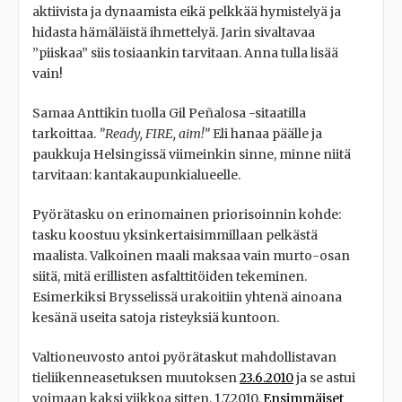
aktiivista ja dynaamista eikä pelkkää hymistelyä ja
hidasta hämäläistä ihmettelyä. Jarin sivaltavaa
”piiskaa” siis tosiaankin tarvitaan. Anna tulla lisää
vain!
Samaa Anttikin tuolla Gil Peñalosa -sitaatilla
tarkoittaa.
”Ready, FIRE, aim!”
Eli hanaa päälle ja
paukkuja Helsingissä viimeinkin sinne, minne niitä
tarvitaan: kantakaupunkialueelle.
Pyörätasku on erinomainen priorisoinnin kohde:
tasku koostuu yksinkertaisimmillaan pelkästä
maalista. Valkoinen maali maksaa vain murto-osan
siitä, mitä erillisten asfalttitöiden tekeminen.
Esimerkiksi Brysselissä urakoitiin yhtenä ainoana
kesänä useita satoja risteyksiä kuntoon.
Valtioneuvosto antoi pyörätaskut mahdollistavan
tieliikenneasetuksen muutoksen
23.6.2010
ja se astui
voimaan kaksi viikkoa sitten, 1.7.2010.
Ensimmäiset