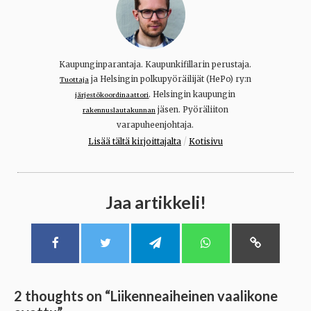
Kaupunginparantaja. Kaupunkifillarin perustaja.
ja Helsingin polkupyöräilijät (HePo) ry:n
Tuottaja
. Helsingin kaupungin
järjestökoordinaattori
jäsen. Pyöräliiton
rakennuslautakunnan
varapuheenjohtaja.
/
Lisää tältä kirjoittajalta
Kotisivu
Jaa artikkeli!
2 thoughts on “
Liikenneaiheinen vaalikone