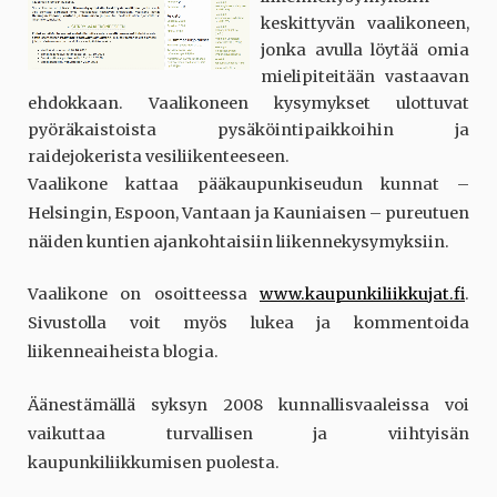
keskittyvän vaalikoneen,
jonka avulla löytää omia
mielipiteitään vastaavan
ehdokkaan. Vaalikoneen kysymykset ulottuvat
pyöräkaistoista pysäköintipaikkoihin ja
raidejokerista vesiliikenteeseen.
Vaalikone kattaa pääkaupunkiseudun kunnat –
Helsingin, Espoon, Vantaan ja Kauniaisen – pureutuen
näiden kuntien ajankohtaisiin liikennekysymyksiin.
Vaalikone on osoitteessa
www.kaupunkiliikkujat.fi
.
Sivustolla voit myös lukea ja kommentoida
liikenneaiheista blogia.
Äänestämällä syksyn 2008 kunnallisvaaleissa voi
vaikuttaa turvallisen ja viihtyisän
kaupunkiliikkumisen puolesta.