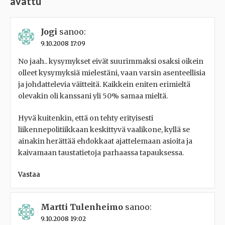
avattu
”
Jogi
sanoo:
9.10.2008 17:09
No jaah.. kysymykset eivät suurimmaksi osaksi oikein
olleet kysymyksiä mielestäni, vaan varsin asenteellisia
ja johdattelevia väitteitä. Kaikkein eniten erimieltä
olevakin oli kanssani yli 50% samaa mieltä.
Hyvä kuitenkin, että on tehty erityisesti
liikennepolitiikkaan keskittyvä vaalikone, kyllä se
ainakin herättää ehdokkaat ajattelemaan asioita ja
kaivamaan taustatietoja parhaassa tapauksessa.
Vastaa
Martti Tulenheimo
sanoo:
9.10.2008 19:02