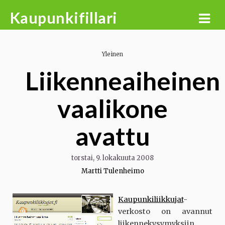
Skip
Kaupunkifillari
to
content
Yleinen
Liikenneaiheinen
vaalikone
avattu
torstai, 9. lokakuuta 2008
Martti Tulenheimo
Kaupunkiliikkujat
-
verkosto on avannut
liikennekysymyksiin