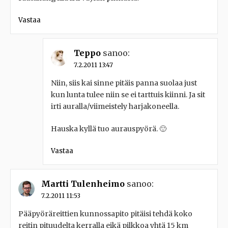
Vastaa
Teppo
sanoo:
7.2.2011 13:47
Niin, siis kai sinne pitäis panna suolaa just
kun lunta tulee niin se ei tarttuis kiinni. Ja sit
irti auralla/viimeistely harjakoneella.
Hauska kyllä tuo aurauspyörä. 🙂
Vastaa
Martti Tulenheimo
sanoo:
7.2.2011 11:53
Pääpyöräreittien kunnossapito pitäisi tehdä koko
reitin pituudelta kerralla eikä pilkkoa yhtä 15 km