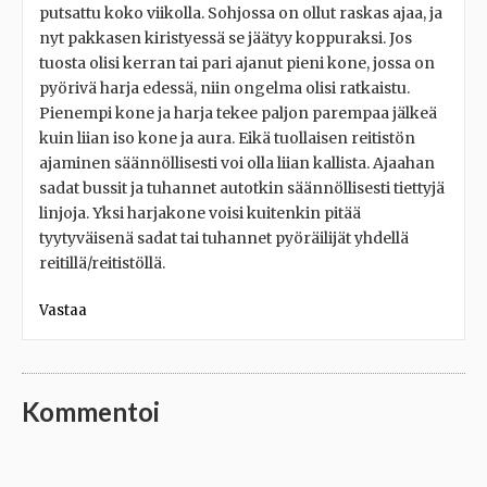
putsattu koko viikolla. Sohjossa on ollut raskas ajaa, ja
nyt pakkasen kiristyessä se jäätyy koppuraksi. Jos
tuosta olisi kerran tai pari ajanut pieni kone, jossa on
pyörivä harja edessä, niin ongelma olisi ratkaistu.
Pienempi kone ja harja tekee paljon parempaa jälkeä
kuin liian iso kone ja aura. Eikä tuollaisen reitistön
ajaminen säännöllisesti voi olla liian kallista. Ajaahan
sadat bussit ja tuhannet autotkin säännöllisesti tiettyjä
linjoja. Yksi harjakone voisi kuitenkin pitää
tyytyväisenä sadat tai tuhannet pyöräilijät yhdellä
reitillä/reitistöllä.
Vastaa
Kommentoi