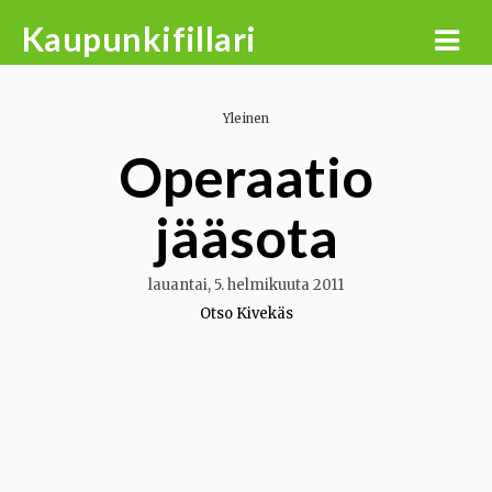
Skip
Kaupunkifillari
to
content
Yleinen
Operaatio
jääsota
lauantai, 5. helmikuuta 2011
Otso Kivekäs