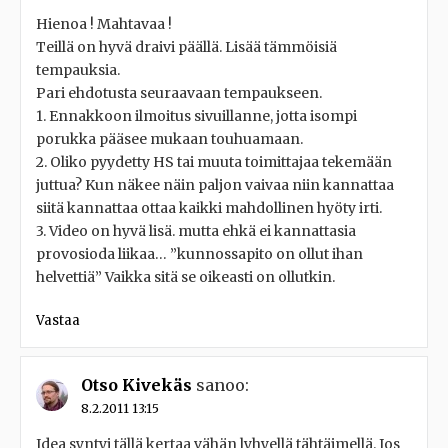
Hienoa ! Mahtavaa !
Teillä on hyvä draivi päällä. Lisää tämmöisiä
tempauksia.
Pari ehdotusta seuraavaan tempaukseen.
1. Ennakkoon ilmoitus sivuillanne, jotta isompi
porukka pääsee mukaan touhuamaan.
2. Oliko pyydetty HS tai muuta toimittajaa tekemään
juttua? Kun näkee näin paljon vaivaa niin kannattaa
siitä kannattaa ottaa kaikki mahdollinen hyöty irti.
3. Video on hyvä lisä. mutta ehkä ei kannattasia
provosioda liikaa… ”kunnossapito on ollut ihan
helvettiä” Vaikka sitä se oikeasti on ollutkin.
Vastaa
Otso Kivekäs
sanoo:
8.2.2011 13:15
Idea syntyi tällä kertaa vähän lyhyellä tähtäimellä. Jos