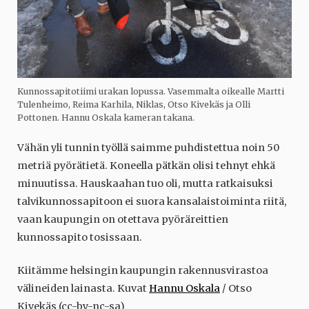
Kunnossapitotiimi urakan lopussa. Vasemmalta oikealle Martti
Tulenheimo, Reima Karhila, Niklas, Otso Kivekäs ja Olli
Pottonen. Hannu Oskala kameran takana.
Vähän yli tunnin työllä saimme puhdistettua noin 50
metriä pyörätietä. Koneella pätkän olisi tehnyt ehkä
minuutissa. Hauskaahan tuo oli, mutta ratkaisuksi
talvikunnossapitoon ei suora kansalaistoiminta riitä,
vaan kaupungin on otettava pyöräreittien
kunnossapito tosissaan.
Kiitämme helsingin kaupungin rakennusvirastoa
välineiden lainasta. Kuvat
Hannu Oskala
/ Otso
Kivekäs (cc-by-nc-sa)