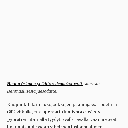
Hannu Oskalan palkittu videodokumentti
suuresta
isänmaallisesta jääsodasta.
Kaupunkifillarin iskujoukkojen päämajassa todettiin
tällä viikolla, että operaatio lumisota ei edisty
pyörätierintamalla tyydyttävällä tavalla, vaan ne ovat
kokonaisuudessaan vihollisen loskajoukkojen