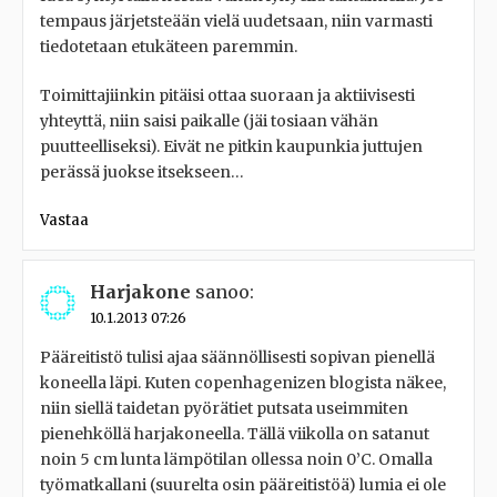
tempaus järjetsteään vielä uudetsaan, niin varmasti
tiedotetaan etukäteen paremmin.
Toimittajiinkin pitäisi ottaa suoraan ja aktiivisesti
yhteyttä, niin saisi paikalle (jäi tosiaan vähän
puutteelliseksi). Eivät ne pitkin kaupunkia juttujen
perässä juokse itsekseen…
Vastaa
Harjakone
sanoo:
10.1.2013 07:26
Pääreitistö tulisi ajaa säännöllisesti sopivan pienellä
koneella läpi. Kuten copenhagenizen blogista näkee,
niin siellä taidetan pyörätiet putsata useimmiten
pienehköllä harjakoneella. Tällä viikolla on satanut
noin 5 cm lunta lämpötilan ollessa noin 0’C. Omalla
työmatkallani (suurelta osin pääreitistöä) lumia ei ole