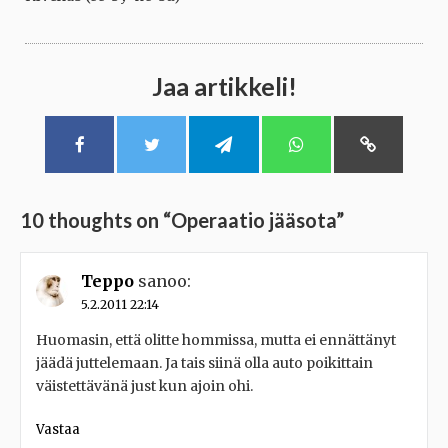
Jaa artikkeli!
10 thoughts on “
Operaatio jääsota
”
Teppo
sanoo:
5.2.2011 22:14
Huomasin, että olitte hommissa, mutta ei ennättänyt
jäädä juttelemaan. Ja tais siinä olla auto poikittain
väistettävänä just kun ajoin ohi.
Vastaa