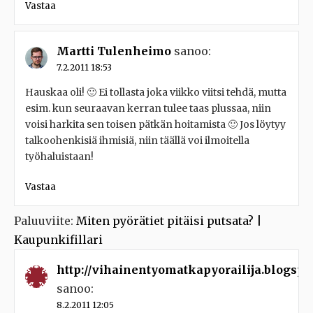
Vastaa
Martti Tulenheimo
sanoo:
7.2.2011 18:53
Hauskaa oli! 🙂 Ei tollasta joka viikko viitsi tehdä, mutta
esim. kun seuraavan kerran tulee taas plussaa, niin
voisi harkita sen toisen pätkän hoitamista 🙂 Jos löytyy
talkoohenkisiä ihmisiä, niin täällä voi ilmoitella
työhaluistaan!
Vastaa
Paluuviite:
Miten pyörätiet pitäisi putsata? |
Kaupunkifillari
http://vihainentyomatkapyorailija.blogspo
sanoo:
8.2.2011 12:05