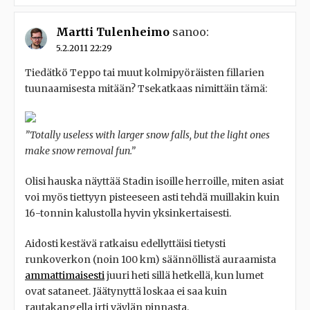
Martti Tulenheimo
sanoo:
5.2.2011 22:29
Tiedätkö Teppo tai muut kolmipyöräisten fillarien
tuunaamisesta mitään? Tsekatkaas nimittäin tämä:
”Totally useless with larger snow falls, but the light ones
make snow removal fun.”
Olisi hauska näyttää Stadin isoille herroille, miten asiat
voi myös tiettyyn pisteeseen asti tehdä muillakin kuin
16-tonnin kalustolla hyvin yksinkertaisesti.
Aidosti kestävä ratkaisu edellyttäisi tietysti
runkoverkon (noin 100 km) säännöllistä auraamista
ammattimaisesti
juuri heti sillä hetkellä, kun lumet
ovat sataneet. Jäätynyttä loskaa ei saa kuin
rautakangella irti väylän pinnasta.