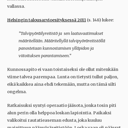
vallassa.
Helsingin talousarvioesityksessä 2011
(s. 148) lukee:
”Talvipyöräilyreitistö ja sen laatuvaatimukset
määritellään. Määritellyllä talvipyöräreitistöllä
panostetaan kunnostamisen ylläpidon ja
viitoituksen parantamiseen.”
Kunnossapito ei vaan toistaiseksi ole ollut mitenkään
viime talvea parempaa. Lunta on tietysti tullut paljon,
eikä kaikkea aina ehdi tekemään, mutta on tämä silti
ongelma.
Ratkaisuksi syntyi operaatio jääsota, jonka tosin piti
alun perin olla helppoa loskan lapiointia. Paikaksi
valikoitui rautatieaseman edusta, joka kuuluu
mainittuun pääpyöräreitistöön. Loska vaan oli päässyt