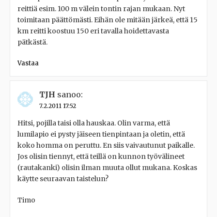
reittiä esim. 100 m välein tontin rajan mukaan. Nyt
toimitaan päättömästi. Eihän ole mitään järkeä, että 15
km reitti koostuu 150 eri tavalla hoidettavasta
pätkästä.
Vastaa
TJH
sanoo:
7.2.2011 17:52
Hitsi, pojilla taisi olla hauskaa. Olin varma, että
lumilapio ei pysty jäiseen tienpintaan ja oletin, että
koko homma on peruttu. En siis vaivautunut paikalle.
Jos olisin tiennyt, että teillä on kunnon työvälineet
(rautakanki) olisin ilman muuta ollut mukana. Koskas
käytte seuraavan taistelun?
Timo