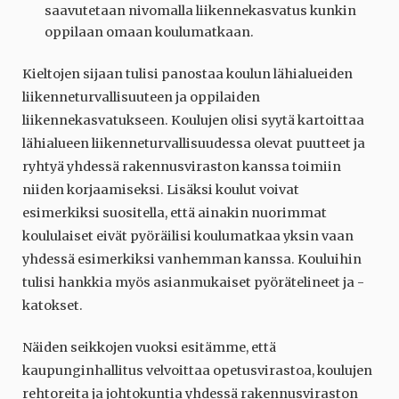
saavutetaan nivomalla liikennekasvatus kunkin
oppilaan omaan koulumatkaan.
Kieltojen sijaan tulisi panostaa koulun lähialueiden
liikenneturvallisuuteen ja oppilaiden
liikennekasvatukseen. Koulujen olisi syytä kartoittaa
lähialueen liikenneturvallisuudessa olevat puutteet ja
ryhtyä yhdessä rakennusviraston kanssa toimiin
niiden korjaamiseksi. Lisäksi koulut voivat
esimerkiksi suositella, että ainakin nuorimmat
koululaiset eivät pyöräilisi koulumatkaa yksin vaan
yhdessä esimerkiksi vanhemman kanssa. Kouluihin
tulisi hankkia myös asianmukaiset pyörätelineet ja -
katokset.
Näiden seikkojen vuoksi esitämme, että
kaupunginhallitus velvoittaa opetusvirastoa, koulujen
rehtoreita ja johtokuntia yhdessä rakennusviraston