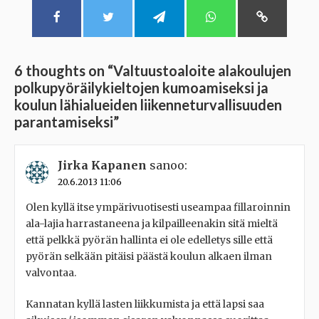
6 thoughts on “
Valtuustoaloite alakoulujen
polkupyöräilykieltojen kumoamiseksi ja
koulun lähialueiden liikenneturvallisuuden
parantamiseksi
”
Jirka Kapanen
sanoo:
20.6.2013 11:06
Olen kyllä itse ympärivuotisesti useampaa fillaroinnin
ala-lajia harrastaneena ja kilpailleenakin sitä mieltä
että pelkkä pyörän hallinta ei ole edelletys sille että
pyörän selkään pitäisi päästä koulun alkaen ilman
valvontaa.
Kannatan kyllä lasten liikkumista ja että lapsi saa