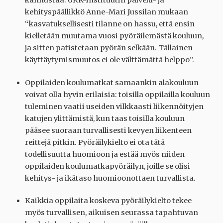
kannustaa. UKK-instituutin palvelu- ja
kehityspäällikkö Anne-Mari Jussilan mukaan
“kasvatuksellisesti tilanne on hassu, että ensin
kielletään muutama vuosi pyöräilemästä kouluun,
ja sitten patistetaan pyörän selkään. Tällainen
käyttäytymismuutos ei ole välttämättä helppo”.
Oppilaiden koulumatkat samaankin alakouluun
voivat olla hyvin erilaisia: toisilla oppilailla kouluun
tuleminen vaatii useiden vilkkaasti liikennöityjen
katujen ylittämistä, kun taas toisilla kouluun
pääsee suoraan turvallisesti kevyen liikenteen
reittejä pitkin. Pyöräilykielto ei ota tätä
todellisuutta huomioon ja estää myös niiden
oppilaiden koulumatkapyöräilyn, joille se olisi
kehitys- ja ikätaso huomioonottaen turvallista.
Kaikkia oppilaita koskeva pyöräilykielto tekee
myös turvallisen, aikuisen seurassa tapahtuvan