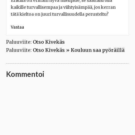
Erikillä on erittäin hyvä mielipide, se saattaisi olla
kaikille turvallisempaa ja viihtyisämpää, jos kerran
tätä kieltoa on juuri turvallisuudella perusteltu?
Vastaa
Paluuviite:
Otso Kivekäs
Paluuviite:
Otso Kivekäs » Kouluun saa pyöräillä
Kommentoi