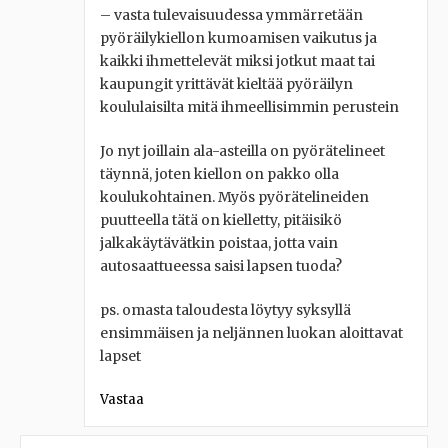
– vasta tulevaisuudessa ymmärretään
pyöräilykiellon kumoamisen vaikutus ja
kaikki ihmettelevät miksi jotkut maat tai
kaupungit yrittävät kieltää pyöräilyn
koululaisilta mitä ihmeellisimmin perustein
Jo nyt joillain ala-asteilla on pyörätelineet
täynnä, joten kiellon on pakko olla
koulukohtainen. Myös pyörätelineiden
puutteella tätä on kielletty, pitäisikö
jalkakäytävätkin poistaa, jotta vain
autosaattueessa saisi lapsen tuoda?
ps. omasta taloudesta löytyy syksyllä
ensimmäisen ja neljännen luokan aloittavat
lapset
Vastaa