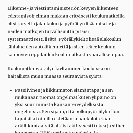
Liikenne- ja viestintäministeriön kevyen liikenteen
edistämisohjelman mukaan erityisesti koulumatkoilla
olisi tarvetta jalankulun ja pyöräilyn lisäämiselle ja
näiden matkojen turvallisuutta pitäisi
systemaattisesti lisätä. Pyöräilykielto lisää alakoulun
lähialueiden autoliikennettä ja siten tekee kouluun
saapuvien oppilaiden koulumatkasta vaarallisempaa.
Koulumatkapyöräilyn kieltäminen kouluissa on
haitallista muun muassa seuraavista syistä:
Passiivinen ja liikkumaton elämäntapa ja sen
mukanaan tuomat ongelmat kuten ylipaino on
yksi suurimmista kansanterveydellisistä
ongelmista. Sen sijaan, että polkupyöräilykiellon
tapaisilla toimilla estetään ja hankaloitetaan
arkiliikuntaa, sitä pitäisi aktiivisesti tukea ja siihen