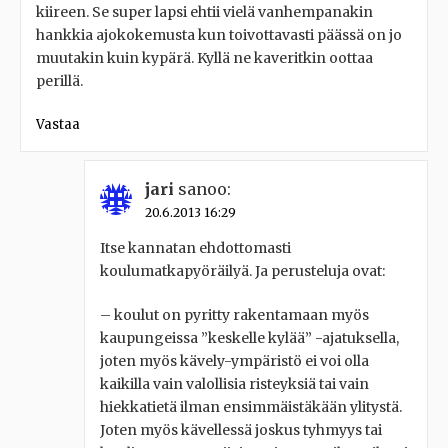
kiireen. Se super lapsi ehtii vielä vanhempanakin
hankkia ajokokemusta kun toivottavasti päässä on jo
muutakin kuin kypärä. Kyllä ne kaveritkin oottaa
perillä.
Vastaa
jari
sanoo:
20.6.2013 16:29
Itse kannatan ehdottomasti
koulumatkapyöräilyä. Ja perusteluja ovat:
– koulut on pyritty rakentamaan myös
kaupungeissa ”keskelle kylää” -ajatuksella,
joten myös kävely-ympäristö ei voi olla
kaikilla vain valollisia risteyksiä tai vain
hiekkatietä ilman ensimmäistäkään ylitystä.
Joten myös kävellessä joskus tyhmyys tai