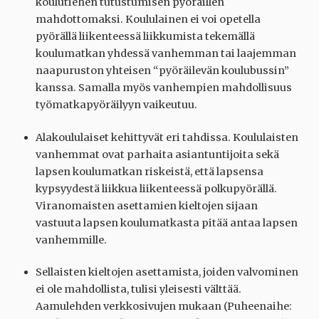
koulutiehen tutustumisen pyöräillen
mahdottomaksi. Koululainen ei voi opetella
pyörällä liikenteessä liikkumista tekemällä
koulumatkan yhdessä vanhemman tai laajemman
naapuruston yhteisen “pyöräilevän koulubussin”
kanssa. Samalla myös vanhempien mahdollisuus
työmatkapyöräilyyn vaikeutuu.
Alakoululaiset kehittyvät eri tahdissa. Koululaisten
vanhemmat ovat parhaita asiantuntijoita sekä
lapsen koulumatkan riskeistä, että lapsensa
kypsyydestä liikkua liikenteessä polkupyörällä.
Viranomaisten asettamien kieltojen sijaan
vastuuta lapsen koulumatkasta pitää antaa lapsen
vanhemmille.
Sellaisten kieltojen asettamista, joiden valvominen
ei ole mahdollista, tulisi yleisesti välttää.
Aamulehden verkkosivujen mukaan (Puheenaihe: