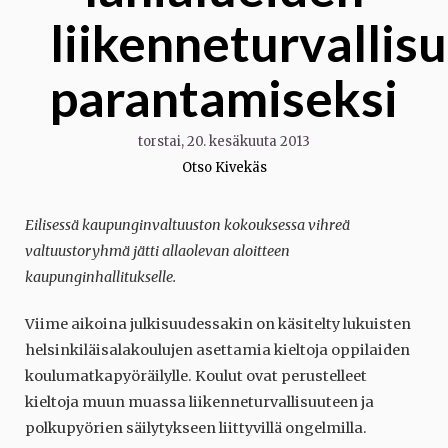
liikenneturvallis
parantamiseksi
torstai, 20. kesäkuuta 2013
Otso Kivekäs
Eilisessä kaupunginvaltuuston kokouksessa vihreä
valtuustoryhmä jätti allaolevan aloitteen
kaupunginhallitukselle.
Viime aikoina julkisuudessakin on käsitelty lukuisten
helsinkiläisalakoulujen asettamia kieltoja oppilaiden
koulumatkapyöräilylle. Koulut ovat perustelleet
kieltoja muun muassa liikenneturvallisuuteen ja
polkupyörien säilytykseen liittyvillä ongelmilla.