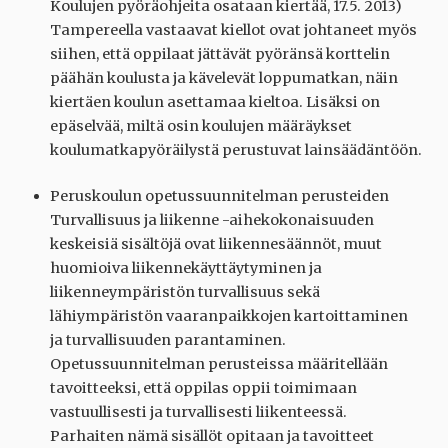
Koulujen pyöräohjeita osataan kiertää, 17.5. 2013)
Tampereella vastaavat kiellot ovat johtaneet myös
siihen, että oppilaat jättävät pyöränsä korttelin
päähän koulusta ja kävelevät loppumatkan, näin
kiertäen koulun asettamaa kieltoa. Lisäksi on
epäselvää, miltä osin koulujen määräykset
koulumatkapyöräilystä perustuvat lainsäädäntöön.
Peruskoulun opetussuunnitelman perusteiden
Turvallisuus ja liikenne -aihekokonaisuuden
keskeisiä sisältöjä ovat liikennesäännöt, muut
huomioiva liikennekäyttäytyminen ja
liikenneympäristön turvallisuus sekä
lähiympäristön vaaranpaikkojen kartoittaminen
ja turvallisuuden parantaminen.
Opetussuunnitelman perusteissa määritellään
tavoitteeksi, että oppilas oppii toimimaan
vastuullisesti ja turvallisesti liikenteessä.
Parhaiten nämä sisällöt opitaan ja tavoitteet