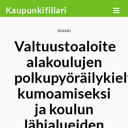
Skip
Kaupunkifillari
to
content
Helsinki
Valtuustoaloite
alakoulujen
polkupyöräilykiel
kumoamiseksi
ja koulun
lähialueiden