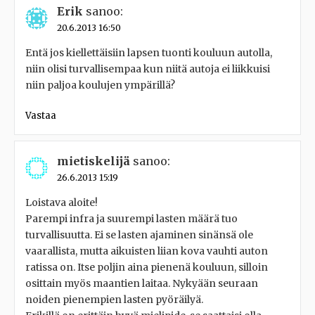
Erik
sanoo:
20.6.2013 16:50
Entä jos kiellettäisiin lapsen tuonti kouluun autolla,
niin olisi turvallisempaa kun niitä autoja ei liikkuisi
niin paljoa koulujen ympärillä?
Vastaa
mietiskelijä
sanoo:
26.6.2013 15:19
Loistava aloite!
Parempi infra ja suurempi lasten määrä tuo
turvallisuutta. Ei se lasten ajaminen sinänsä ole
vaarallista, mutta aikuisten liian kova vauhti auton
ratissa on. Itse poljin aina pienenä kouluun, silloin
osittain myös maantien laitaa. Nykyään seuraan
noiden pienempien lasten pyöräilyä.