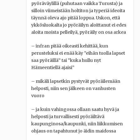
pyöräväylillä (puhutaan vaikka Turusta) ja
silloin viimeistään holtiton ja typeriä ideoita
täynnä oleva ajo pitää loppua. Uskon, että
ykkösluokalta jo pyöräilyn aloittanut ei edes
aloita moista pelleilyä, pyöräily on osa arkea
– infran pitää oikeasti kehittää, kun
perusteluksi ei enää käy ”eihän tuolla lapset
saa pyöräillä” tai ”kuka hullu nyt
Hämeentiellä ajaisi”
– mikäli lapsetkin pystyvät pyöräilemään
helposti, niin sen jälkeen on vanhusten
vuoro
– ja kuin vahingossa ollaan saatu hyvä ja
helposti ja turvallisesti pyöräiltävä
kaupunginosa/kaupunki, niin liikkumisen
ohjaus on tapahtunut jo äidin maidossa