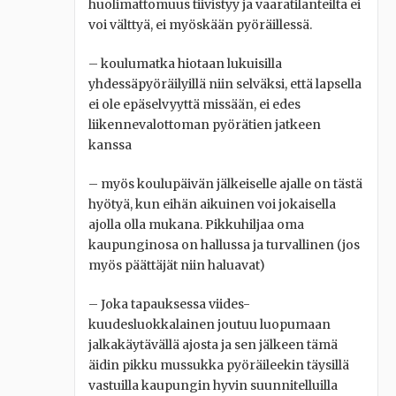
huolimattomuus tiivistyy ja vaaratilanteilta ei
voi välttyä, ei myöskään pyöräillessä.
– koulumatka hiotaan lukuisilla
yhdessäpyöräilyillä niin selväksi, että lapsella
ei ole epäselvyyttä missään, ei edes
liikennevalottoman pyörätien jatkeen
kanssa
– myös koulupäivän jälkeiselle ajalle on tästä
hyötyä, kun eihän aikuinen voi jokaisella
ajolla olla mukana. Pikkuhiljaa oma
kaupunginosa on hallussa ja turvallinen (jos
myös päättäjät niin haluavat)
– Joka tapauksessa viides-
kuudesluokkalainen joutuu luopumaan
jalkakäytävällä ajosta ja sen jälkeen tämä
äidin pikku mussukka pyöräileekin täysillä
vastuilla kaupungin hyvin suunnitelluilla