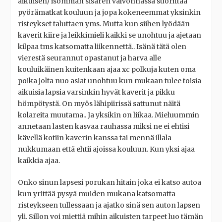
aikuisen/ isomman sisaren valvonnassa suorittaa
pyörämatkat kouluun ja jopa kokeneemmat yksinkin
risteykset taluttaen yms. Mutta kun siihen lyödään
kaverit kiire ja leikkimieli kaikki se unohtuu ja ajetaan
kilpaa tms katsomatta liikennettä.. Isänä tätä olen
vierestä seurannut opastanut ja harva alle
kouluikäinen kuitenkaan ajaa xc polkuja kuten oma
poika jolta nuo asiat unohtuu kun mukaan tulee toisia
aikuisia lapsia varsinkin hyvät kaverit ja pikku
hömpötystä. On myös lähipiirissä sattunut näitä
kolareita muutama.. Ja yksikin on liikaa. Mieluummin
annetaan lasten kasvaa rauhassa miksi ne ei ehtisi
kävellä kotiin kaverin kanssa tai mennä illala
nukkumaan että ehtii ajoissa kouluun. Kun yksi ajaa
kaikkia ajaa.
Onko sinun lapsesi porukan hitain joka ei katso autoa
kun yrittää pysyä muiden mukana katsomatta
risteykseen tullessaan ja ajatko sinä sen auton lapsen
yli. Sillon voi miettiä mihin aikuisten tarpeet luo tämän