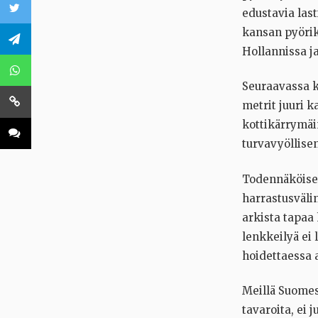
edustavia last
kansan pyöriks
Hollannissa j
Seuraavassa k
metrit juuri k
kottikärrymäi
turvavyöllise
Todennäköises
harrastusväli
arkista tapaa 
lenkkeilyä ei 
hoidettaessa a
Meillä Suomes
tavaroita, ei 