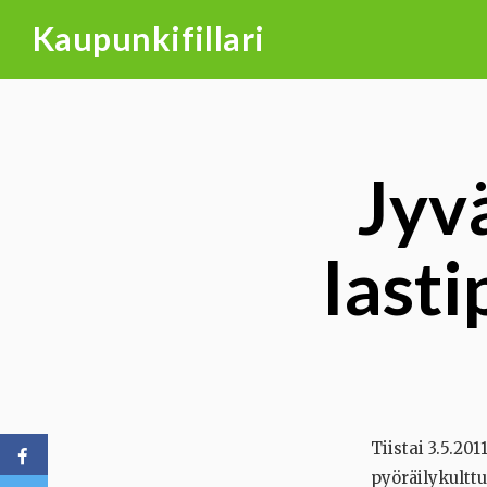
Skip
Kaupunkifillari
to
content
Jyvä
last
Tiistai 3.5.20
pyöräilykultt