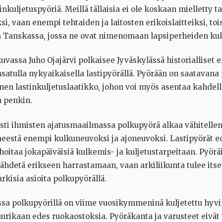
inkuljetuspyöriä. Meillä tällaisia ei ole koskaan mielletty t
i, vaan enempi tehtaiden ja laitosten erikoislaitteiksi, toi
a Tanskassa, jossa ne ovat nimenomaan lapsiperheiden ku
uvassa Juho Ojajärvi polkaisee Jyväskylässä historialliset
asatulla nykyaikaisella lastipyörällä. Pyörään on saatavan
nen lastinkuljetuslaatikko, johon voi myös asentaa kahdell
n penkin.
ti ihmisten ajatusmaailmassa polkupyörä alkaa vähitelle
neestä enempi kulkuneuvoksi ja ajoneuvoksi. Lastipyörät ed
hoitaa jokapäiväisiä kulkemis- ja kuljetustarpeitaan. Pyöräi
lähdetä erikseen harrastamaan, vaan arkiliikunta tulee its
rkisia asioita polkupyörällä.
sa polkupyörillä on viime vuosikymmeninä kuljetettu hyv
juurikaan edes ruokaostoksia. Pyöräkanta ja varusteet eivät