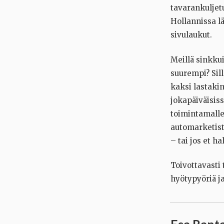
tavarankuljetu
Hollannissa l
sivulaukut.
Meillä sinkku
suurempi? Sill
kaksi lastaki
jokapäiväisiss
toimintamalle
automarketist
– tai jos et h
Toivottavasti
hyötypyöriä ja