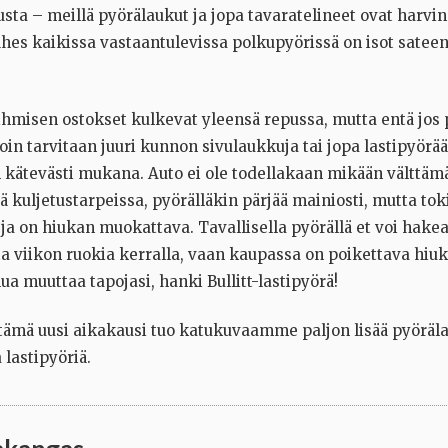
sta – meillä pyörälaukut ja jopa tavaratelineet ovat harvin
ähes kaikissa vastaantulevissa polkupyörissä on isot satee
ihmisen ostokset kulkevat
yleensä repussa, mutta entä jos
oin tarvitaan juuri kunnon sivulaukkuja tai jopa lastipyörää
n kätevästi mukana. Auto ei ole todellakaan mikään välttä
ä kuljetustarpeissa, pyörälläkin pärjää mainiosti, mutta tok
ja on hiukan muokattava. Tavallisella pyörällä et voi hake
a viikon ruokia kerralla, vaan kaupassa on poikettava hi
alua muuttaa tapojasi, hanki Bullitt-lastipyörä!
 tämä uusi aikakausi tuo katukuvaamme paljon lisää pyöräla
 lastipyöriä.