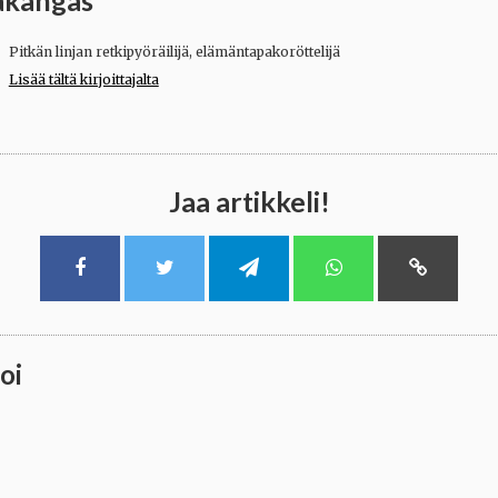
akangas
Pitkän linjan retkipyöräilijä, elämäntapakoröttelijä
Lisää tältä kirjoittajalta
Jaa artikkeli!
oi