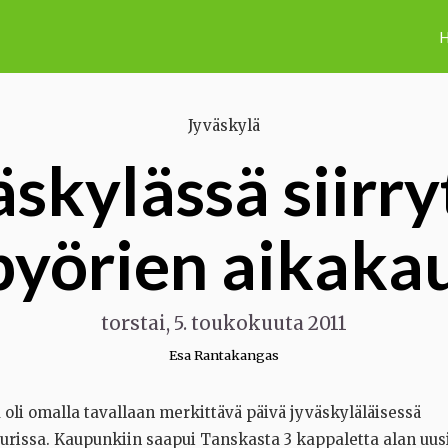
H
Jyväskylä
skylässä siirry
ipyörien aikaka
torstai, 5. toukokuuta 2011
Esa Rantakangas
11 oli omalla tavallaan merkittävä päivä jyväskyläläisessä
uurissa. Kaupunkiin saapui Tanskasta 3 kappaletta alan uus