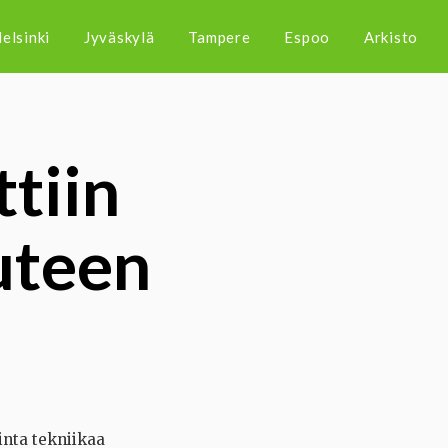
elsinki
Jyväskylä
Tampere
Espoo
Arkisto
ttiin
uteen
inta tekniikaa