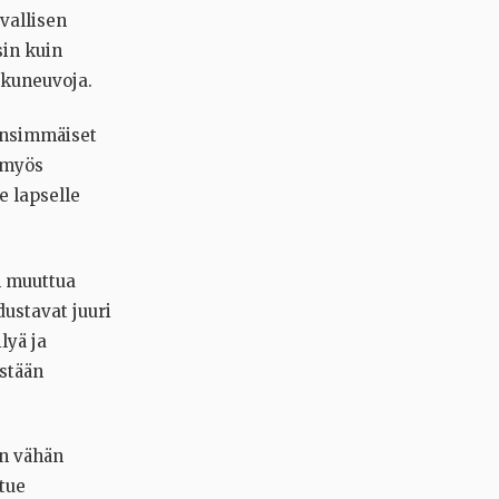
avallisen
sin kuin
lkuneuvoja.
 ensimmäiset
a myös
e lapselle
n muuttua
ustavat juuri
lyä ja
estään
in vähän
 tue