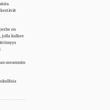
aisia.
nkestävät
 perhe on
, jolla kulkee
mättömyys
i
a
ukan useammin
ukullisia