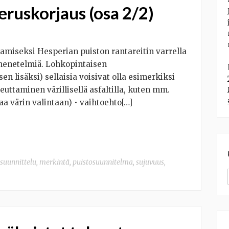
eruskorjaus (osa 2/2)
ttamiseksi Hesperian puiston rantareitin varrella
smenetelmiä. Lohkopintaisen
en lisäksi) sellaisia voisivat olla esimerkiksi
euttaminen värillisellä asfaltilla, kuten mm.
a värin valintaan) • vaihtoehto[…]
suunnittelu
,
merkintä
,
puistosuunnitelma
,
sujuvuus
,