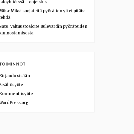
taloyhtiöissä – ohjeistus
Mika
:
Miksi suojateitä pyörätien yli ei pitäisi
tehdä
Satu
:
Valtuustoaloite Bulevardin pyöräteiden
kunnostamisesta
TOIMINNOT
Kirjaudu sisään
Sisältösyöte
Kommenttisyöte
WordPress.org