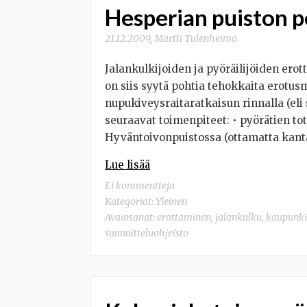
Hesperian puiston p
21.12.2009
,
Martti Tulenheimo
Jalankulkijoiden ja pyöräilijöiden ero
on siis syytä pohtia tehokkaita erotu
nupukiveysraitaratkaisun rinnalla (eli s
seuraavat toimenpiteet: • pyörätien tot
Hyväntoivonpuistossa (ottamatta kanta
Lue lisää
Ei kommentteja
Kategoriat:
Yleinen
Avainsanat:
erottaminen
,
jalankulku
,
kaupunki
suunnitteluohjeisto