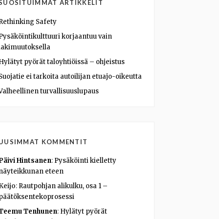
SUOSITUIMMAT ARTIKKELIT
Rethinking Safety
Pysäköintikulttuuri korjaantuu vain
lakimuutoksella
Hylätyt pyörät taloyhtiöissä – ohjeistus
Suojatie ei tarkoita autoilijan etuajo-oikeutta
Valheellinen turvallisuuslupaus
UUSIMMAT KOMMENTIT
Päivi Hintsanen
:
Pysäköinti kielletty
näyteikkunan eteen
Keijo
:
Rautpohjan alikulku, osa 1 –
päätöksentekoprosessi
Teemu Tenhunen
:
Hylätyt pyörät