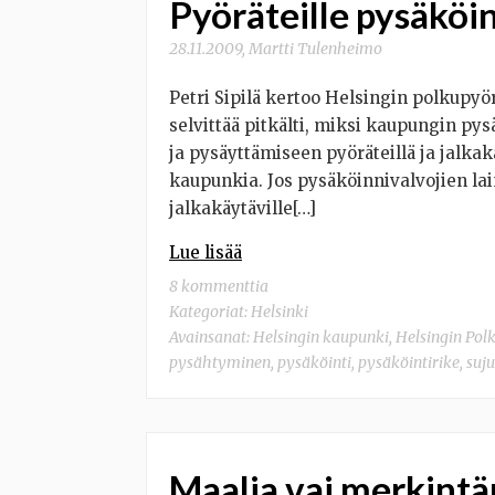
Pyöräteille pysäköi
28.11.2009
,
Martti Tulenheimo
Petri Sipilä kertoo Helsingin polkupyör
selvittää pitkälti, miksi kaupungin pys
ja pysäyttämiseen pyöräteillä ja jalkak
kaupunkia. Jos pysäköinnivalvojien lain
jalkakäytäville[…]
Lue lisää
8 kommenttia
Kategoriat:
Helsinki
Avainsanat:
Helsingin kaupunki
,
Helsingin Polk
pysähtyminen
,
pysäköinti
,
pysäköintirike
,
suj
Maalia vai merkint