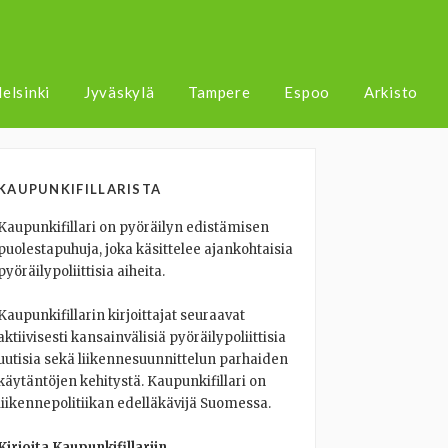
elsinki
Jyväskylä
Tampere
Espoo
Arkisto
KAUPUNKIFILLARISTA
Kaupunkifillari on pyöräilyn edistämisen
puolestapuhuja, joka käsittelee ajankohtaisia
pyöräilypoliittisia aiheita.
Kaupunkifillarin kirjoittajat seuraavat
aktiivisesti kansainvälisiä pyöräilypoliittisia
uutisia sekä liikennesuunnittelun parhaiden
käytäntöjen kehitystä. Kaupunkifillari on
liikennepolitiikan edelläkävijä Suomessa.
Kirjoita Kaupunkifillariin