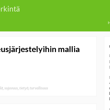
erkintä
H
usjärjestelyihin mallia
lä
,
sujuvuus
,
tietyö
,
turvallisuus