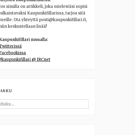
Jos sinulla on artikkeli, joka mielestäsi sopisi
julkaistavaksi Kaupunkifillarissa, tarjoa sitä
meille. Ota yhteyttä posti@kaupunkifillari.fi,
niin keskustellaan lisää!
Kaupunkifillari muualla:
Twitterissä
Facebookissa
#kaupunkifillari @ IRCnet
HAKU
Haku: