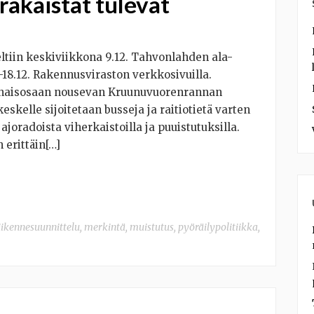
äkaistat tulevat
ltiin keskiviikkona 9.12. Tahvonlahden ala-
–18.12. Rakennusviraston verkkosivuilla.
ounaisosaan nousevan Kruunuvuorenrannan
kelle sijoitetaan busseja ja raitiotietä varten
ajoradoista viherkaistoilla ja puuistutuksilla.
 erittäin[…]
iikennesuunnittelu
,
merkintä
,
muistutus
,
pyöräilypolitiikka
,