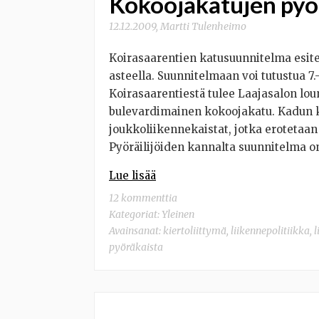
Kokoojakatujen pyör
12.12.2009
,
Martti Tulenheimo
Koirasaarentien katusuunnitelma esite
asteella. Suunnitelmaan voi tutustua 7.
Koirasaarentiestä tulee Laajasalon l
bulevardimainen kokoojakatu. Kadun kes
joukkoliikennekaistat, jotka erotetaan 
Pyöräilijöiden kannalta suunnitelma on
Lue lisää
12 kommenttia
Kategoriat:
Yleinen
Avainsanat:
kiertoliittymä
,
liikennepolitiikka
,
l
pyöräkaista