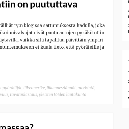
ntiin on puututtava
äilijät ry:n blogissa sattumuksesta kadulla, joka
äköinnivalvojat eivät puutu autojen pysäköintiin
äytävillä, vaikka sitä tapahtuu päivittäin ympäri
tuntemukseen ei kuulu tieto, että pyöräteille ja
upyöräilijät
,
liikennerike
,
liikennesäännöt
,
merkintä
,
uvuus
,
tavaranlastaus
,
yleisten töiden lautakunta
ämassaa?