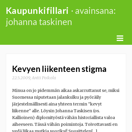
Skip
Kaupunkifillari
· avainsana:
to
johanna taskinen
content
Kevyen liikenteen stigma
22.5.2009
,
Antti Poikola
Minua on jo pidemmän aikaa askarruttanut se, miksi
Suomessa niputetaan jalankulku ja pyöräily
järjestelmällisesti aina yhteen termin ”kevyt
liikenne” alle. Löysin Johanna Taskisen (os.
Kallioinen) diplomityöstä vähän historiallista valoa
aiheeseen. Tässä vähän poimintoja. Toivottavasti en
vedä liikaa mutkia suoriksi! Suosittelen[…]