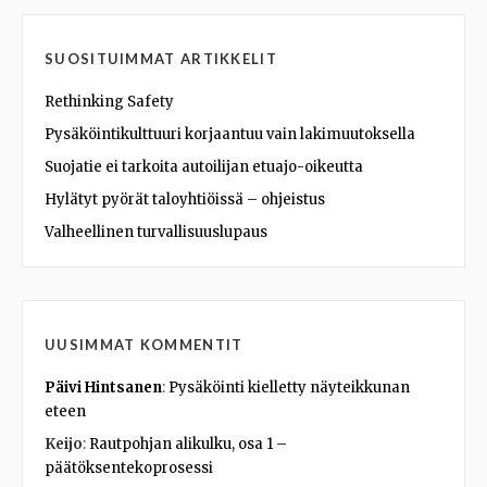
SUOSITUIMMAT ARTIKKELIT
Rethinking Safety
Pysäköintikulttuuri korjaantuu vain lakimuutoksella
Suojatie ei tarkoita autoilijan etuajo-oikeutta
Hylätyt pyörät taloyhtiöissä – ohjeistus
Valheellinen turvallisuuslupaus
UUSIMMAT KOMMENTIT
Päivi Hintsanen
:
Pysäköinti kielletty näyteikkunan
eteen
Keijo
:
Rautpohjan alikulku, osa 1 –
päätöksentekoprosessi