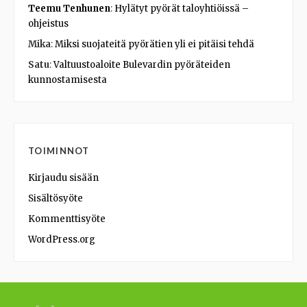
Teemu Tenhunen
:
Hylätyt pyörät taloyhtiöissä –
ohjeistus
Mika
:
Miksi suojateitä pyörätien yli ei pitäisi tehdä
Satu
:
Valtuustoaloite Bulevardin pyöräteiden
kunnostamisesta
TOIMINNOT
Kirjaudu sisään
Sisältösyöte
Kommenttisyöte
WordPress.org