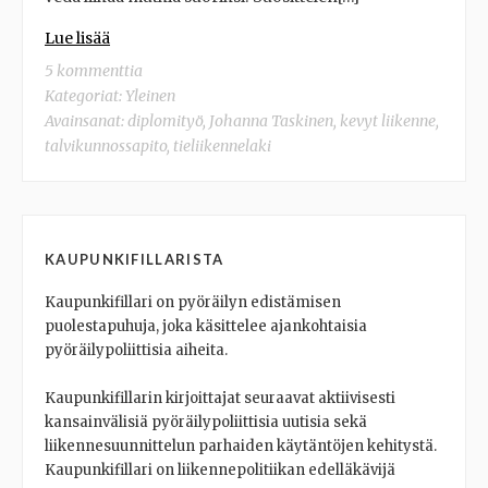
Lue lisää
5 kommenttia
Kategoriat:
Yleinen
Avainsanat:
diplomityö
,
Johanna Taskinen
,
kevyt liikenne
,
talvikunnossapito
,
tieliikennelaki
KAUPUNKIFILLARISTA
Kaupunkifillari on pyöräilyn edistämisen
puolestapuhuja, joka käsittelee ajankohtaisia
pyöräilypoliittisia aiheita.
Kaupunkifillarin kirjoittajat seuraavat aktiivisesti
kansainvälisiä pyöräilypoliittisia uutisia sekä
liikennesuunnittelun parhaiden käytäntöjen kehitystä.
Kaupunkifillari on liikennepolitiikan edelläkävijä