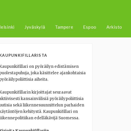
elsinki
Jyväskylä
Tampere
Espoo
Arkisto
KAUPUNKIFILLARISTA
Kaupunkifillari on pyöräilyn edistämisen
puolestapuhuja, joka käsittelee ajankohtaisia
pyöräilypoliittisia aiheita.
Kaupunkifillarin kirjoittajat seuraavat
aktiivisesti kansainvälisiä pyöräilypoliittisia
uutisia sekä liikennesuunnittelun parhaiden
käytäntöjen kehitystä. Kaupunkifillari on
liikennepolitiikan edelläkävijä Suomessa.
Kirjoita Kaupunkifillariin