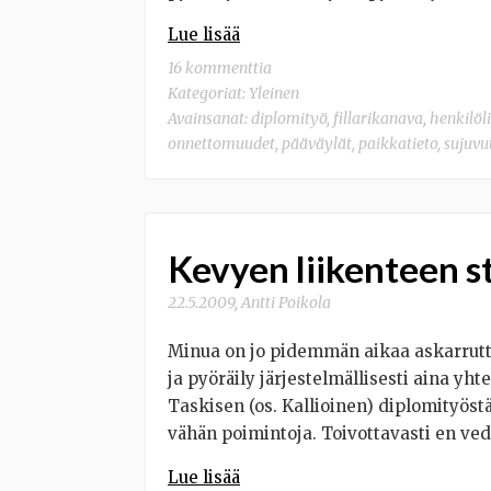
Lue lisää
16 kommenttia
Kategoriat:
Yleinen
Avainsanat:
diplomityö
,
fillarikanava
,
henkilöl
onnettomuudet
,
pääväylät
,
paikkatieto
,
sujuvu
Kevyen liikenteen s
22.5.2009
,
Antti Poikola
Minua on jo pidemmän aikaa askarrutt
ja pyöräily järjestelmällisesti aina yh
Taskisen (os. Kallioinen) diplomityöstä
vähän poimintoja. Toivottavasti en vedä
Lue lisää