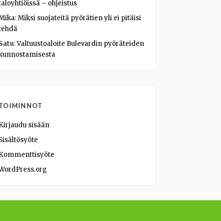
taloyhtiöissä – ohjeistus
Mika
:
Miksi suojateitä pyörätien yli ei pitäisi
tehdä
Satu
:
Valtuustoaloite Bulevardin pyöräteiden
kunnostamisesta
TOIMINNOT
Kirjaudu sisään
Sisältösyöte
Kommenttisyöte
WordPress.org