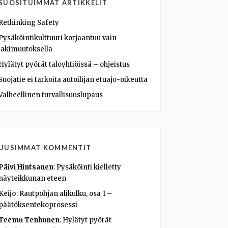
SUOSITUIMMAT ARTIKKELIT
Rethinking Safety
Pysäköintikulttuuri korjaantuu vain
lakimuutoksella
Hylätyt pyörät taloyhtiöissä – ohjeistus
Suojatie ei tarkoita autoilijan etuajo-oikeutta
Valheellinen turvallisuuslupaus
UUSIMMAT KOMMENTIT
Päivi Hintsanen
:
Pysäköinti kielletty
näyteikkunan eteen
Keijo
:
Rautpohjan alikulku, osa 1 –
päätöksentekoprosessi
Teemu Tenhunen
:
Hylätyt pyörät