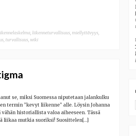
iikennelaskelma
,
liikenneturvallisuus
,
miellyttävyys
,
us
,
turvallisuus
,
wiki
tigma
anut se, miksi Suomessa niputetaan jalankulku
teen termin ”kevyt liikenne” alle. Löysin Johanna
 vähän historiallista valoa aiheeseen. Tässä
 liikaa mutkia suoriksi! Suosittelen[…]