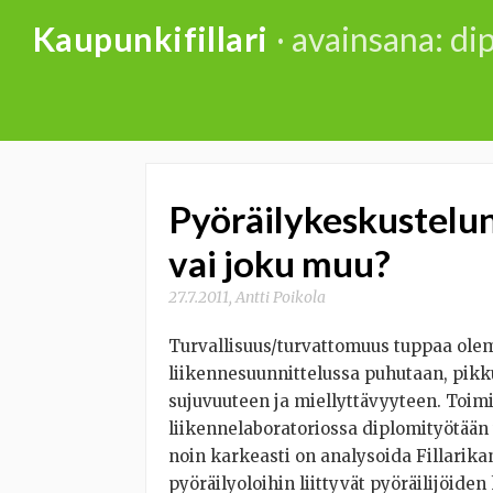
Skip
Kaupunkifillari
· avainsana: di
to
content
Pyöräilykeskustelun
vai joku muu?
27.7.2011
,
Antti Poikola
Turvallisuus/turvattomuus tuppaa olem
liikennesuunnittelussa puhutaan, pikku
sujuvuuteen ja miellyttävyyteen. Toim
liikennelaboratoriossa diplomityötään
noin karkeasti on analysoida Fillarik
pyöräilyoloihin liittyvät pyöräilijöide