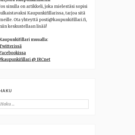
Jos sinulla on artikkeli, joka mielestäsi sopisi
julkaistavaksi Kaupunkifillarissa, tarjoa sitä
meille. Ota yhteyttä posti@kaupunkifillari.fi,
niin keskustellaan lisää!
Kaupunkifillari muualla:
Twitterissä
Facebookissa
#kaupunkifillari @ IRCnet
HAKU
Haku: