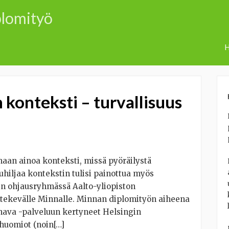
plomityö
H
 konteksti – turvallisuus
aan ainoa konteksti, missä pyöräilystä
hiljaa kontekstin tulisi painottua myös
in ohjausryhmässä Aalto-yliopiston
 tekevälle Minnalle. Minnan diplomityön aiheena
anava -palveluun kertyneet Helsingin
n huomiot (noin[…]