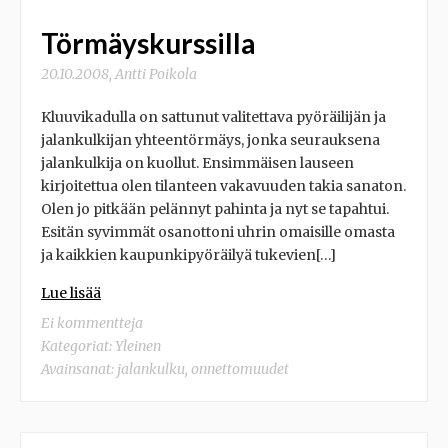
Törmäyskurssilla
20.10.2008
,
Antti Poikola
Kluuvikadulla on sattunut valitettava pyöräilijän ja
jalankulkijan yhteentörmäys, jonka seurauksena
jalankulkija on kuollut. Ensimmäisen lauseen
kirjoitettua olen tilanteen vakavuuden takia sanaton.
Olen jo pitkään pelännyt pahinta ja nyt se tapahtui.
Esitän syvimmät osanottoni uhrin omaisille omasta
ja kaikkien kaupunkipyöräilyä tukevien[…]
Lue lisää
Ei kommentteja
Kategoriat: Yleinen
Avainsanat:
jalankulku
,
onnettomuudet