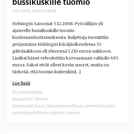
bussikuskille tuomio
5.12.2008
,
Antti Poikola
Helsingin Sanomat 5.12.2008: Pyöräilijän yli
ajaneelle bussikuskille tuomio
kuolemantuottamuksesta. Kuljettaja tuomittiin
perjantaina Helsingin käräjäoikeudessa 55
päiväsakkoon eli yhteensä 1 210 euron sakkoon.
Lisäksi hänet velvoitettiin korvaamaan valtiolle 695
euroa. Sakot eivät olleet kovin suuret, mutta on
tärkeää, että tuomio kuitenkin[…]
Lue lisää
Ei kommentteja
Kategoriat: Yleinen
Avainsanat:
bussi
,
liikenneturvallisuus
,
onnettomuudet
,
pyöräilypoliittinen ohjelma
,
tuomio