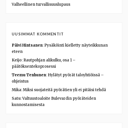
Valheellinen turvallisuuslupaus
UUSIMMAT KOMMENTIT
Päivi Hintsanen
:
Pysäköinti kielletty näyteikkunan
eteen
Keijo
:
Rautpohjan alikulku, osa 1 –
päätöksentekoprosessi
Teemu Tenhunen
:
Hylätyt pyörät taloyhtiöissä –
ohjeistus
Mika
:
Miksi suojateitä pyörätien yli ei pitäisi tehdä
Satu
:
Valtuustoaloite Bulevardin pyöräteiden
kunnostamisesta