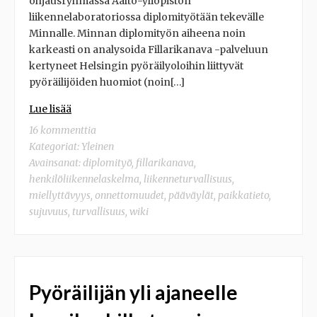
ohjausryhmässä Aalto-yliopiston
liikennelaboratoriossa diplomityötään tekevälle
Minnalle. Minnan diplomityön aiheena noin
karkeasti on analysoida Fillarikanava -palveluun
kertyneet Helsingin pyöräilyoloihin liittyvät
pyöräilijöiden huomiot (noin[…]
Lue lisää
16 kommenttia
Kategoriat:
Yleinen
Avainsanat:
diplomityö
,
fillarikanava
,
henkilöliikennelaskelma
,
liikenneturvallisuus
,
miellyttävyys
,
onnettomuudet
,
pääväylät
,
paikkatieto
,
sujuvuus
,
turvallisuus
,
wiki
Pyöräilijän yli ajaneelle