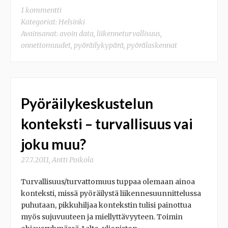
1 kommentti
Kategoriat:
Helsinki
Avainsanat:
avoin data
,
liikenneturvallisuus
,
onnettomuudet
,
pyöräilykypärä
,
pyörälaskennat
Pyöräilykeskustelun
konteksti – turvallisuus vai
joku muu?
27.7.2011
,
Antti Poikola
Turvallisuus/turvattomuus tuppaa olemaan ainoa
konteksti, missä pyöräilystä liikennesuunnittelussa
puhutaan, pikkuhiljaa kontekstin tulisi painottua
myös sujuvuuteen ja miellyttävyyteen. Toimin