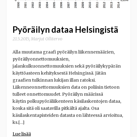
Pyöräilyn dataa Helsingistä
21.5.2015
,
Marjut Ollitervo
Alla muutama graafi pyöräilyn liikennemäärien,
pyöräilyonnettomuuksien,
jalankulkuonnettomuuksien sekä pyöräilykypärän
käyttöasteen kehityksestä Helsingissä. Jätän
graafien tulkinnan lukijan illan ratoksi.
Liikenneonnettomuuksien data on poliisin tietoon
tulleet onnettomuudet. Pyöräilyn määrissä
käytin polkupyöräliikenteen käsilaskentojen dataa,
koska sitä oli saatavilla pitkältä ajalta. Osa
käsilaskentapisteiden datasta on lähteessä arvioitua,
ks.[…]
Lue lisää