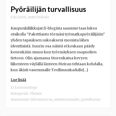
Pyöräilijän turvallisuus
8.10.2008
,
Antti Poikola
Kaupunkiliikkujat.fi-blogista saamme taas lukea
otsikolla ”Pakettiauto törmäsi työmatkapyöräilijään”
yhden tapauksen uskoakseni monista lähes
identtisistä. Suurin osa näistä ei koskaan päädy
kenenkään muun kun työrmäyksen osapuolien
tietoon. Olin ajamassa Sturenkatua kevyen
liikenteen väylällä länteen Meiran tehtaan kohdalla,
kun äkisti vasemmalle Teollisuuskadulle[…]
Lue lisää
Ei kommentteja
Kategoriat:
Yleinen
Avainsanat:
liikenneturva
,
onnettomuudet
,
pyöräkaista