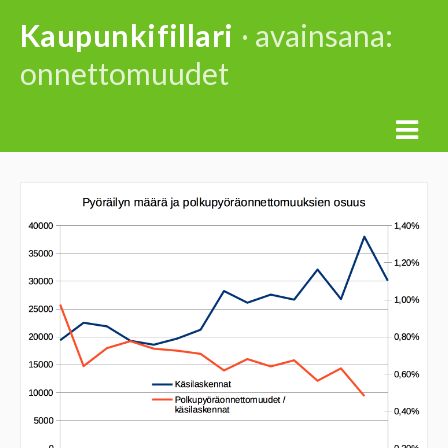
Skip
Kaupunkifillari
· avainsana:
to
onnettomuudet
content