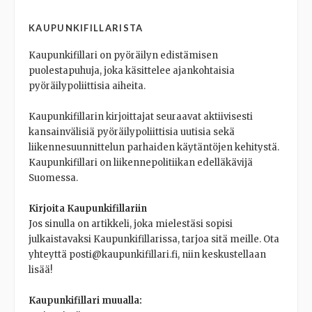
KAUPUNKIFILLARISTA
Kaupunkifillari on pyöräilyn edistämisen
puolestapuhuja, joka käsittelee ajankohtaisia
pyöräilypoliittisia aiheita.
Kaupunkifillarin kirjoittajat seuraavat aktiivisesti
kansainvälisiä pyöräilypoliittisia uutisia sekä
liikennesuunnittelun parhaiden käytäntöjen kehitystä.
Kaupunkifillari on liikennepolitiikan edelläkävijä
Suomessa.
Kirjoita Kaupunkifillariin
Jos sinulla on artikkeli, joka mielestäsi sopisi
julkaistavaksi Kaupunkifillarissa, tarjoa sitä meille. Ota
yhteyttä posti@kaupunkifillari.fi, niin keskustellaan
lisää!
Kaupunkifillari muualla: