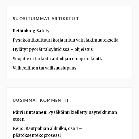
SUOSITUIMMAT ARTIKKELIT
Rethinking Safety
Pysäköintikulttuuri korjaantuu vain lakimuutoksella
Hylätyt pyörät taloyhtiöissä – ohjeistus
Suojatie ei tarkoita autoilijan etuajo-oikeutta
Valheellinen turvallisuuslupaus
UUSIMMAT KOMMENTIT
Päivi Hintsanen
:
Pysäköinti kielletty näyteikkunan
eteen
Keijo
:
Rautpohjan alikulku, osa 1 –
päätöksentekoprosessi