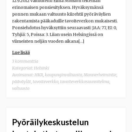
12.9.2012 valtuutettu Elina Moision tekemän
erinomaisen ponsiesityksen. Hyväksymänsä
ponnen mukaan valtuusto kiirehtii pyöräväylien
rakentamista pääkaduille tavoiteverkon mukaisesti.
Ponsiehdotus hyväksyttiin seuraavasti: JAA: 77, EI: 0,
Tyhjiä: 5, Poissa: 3. Liian usein Helsingissä on
viimeisten neljän vuoden aikana[…]
Lue lisää
3 kommenttia
Kategoriat:
Helsinki
Avainsanat:
HKR
,
kaupunginvaltuusto
,
Mannerheimintie
,
pääväylät
,
tavoiteverkko
,
tavoiteverkkosuunnitelma
,
valtuusto
Pyöräilykeskustelun