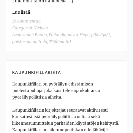
Finlandia-talon itäpuolella.[…]
Lue lisää
35 kommenttia
Kategoriat:
Yleinen
Avainsanat:
Baana
,
Finlandiapuisto
,
Hepo
,
pääväylät
,
puistosuuunnittelu
,
Töölönlahti
KAUPUNKIFILLARISTA
Kaupunkifillari on pyöräilyn edistämisen
puolestapuhuja, joka käsittelee ajankohtaisia
pyöräilypoliittisia aiheita.
Kaupunkifillarin kirjoittajat seuraavat aktiivisesti
kansainvälisiä pyöräilypoliittisia uutisia sekä
liikennesuunnittelun parhaiden käytäntöjen kehitystä.
Kaupunkifillari on liikennepolitiikan edelläkävijä