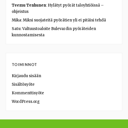
Teemu Tenhunen
:
Hylätyt pyörät taloyhtiöissä –
ohjeistus
Mika
:
Miksi suojateitä pyörätien yli ei pitäisi tehdä
Satu
:
Valtuustoaloite Bulevardin pyöräteiden
kunnostamisesta
TOIMINNOT
Kirjaudu sisään
Sisältösyöte
Kommenttisyöte
WordPress.org