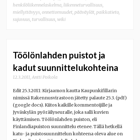
henkilöliikennelaskelma
,
liikenneturvallisuus
,
miellyttävyys
,
onnettomuudet
,
pääväylät
,
paikkatieto
,
sujuvuus
,
turvallisuus
,
wiki
Töölönlahden puistot ja
kadut suunnittelukohteina
12.3.2011
,
Antti Poikola
Edit 25.3.2011: Kirjaamon kautta Kaupunkifillarin
nimissä Rakennusvirastoon jätetty palaute 25.3. (pdf)
(google docs). Kiitos kaikille kommentoijille ja
Jyväskylän pyöräilyseuralle, joka salli kuvien
käyttämisen. Töölönlahden puiston, eli
Finlandiapuiston suunnittelu etenee. Tällä hetkellä
katu- ja puistosuunnittelun kohteena oleva alue on