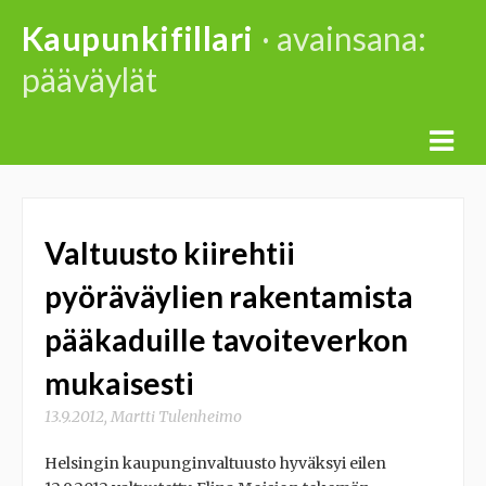
Skip
Kaupunkifillari
· avainsana:
to
pääväylät
content
Valtuusto kiirehtii
pyöräväylien rakentamista
pääkaduille tavoiteverkon
mukaisesti
13.9.2012
,
Martti Tulenheimo
Helsingin kaupunginvaltuusto hyväksyi eilen