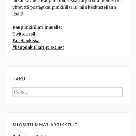
julkaistavaksi Kaupunkifillarissa, tarjoa sitä meille. Ota
yhteyttä posti@kaupunkifillari.fi, niin keskustellaan
lisää!
Kaupunkifillari muualla:
Twitterissä
Facebookissa
#kaupunkifillari @ IRCnet
HAKU
Haku:
SUOSITUIMMAT ARTIKKELIT