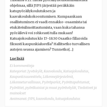
Tiistaina 6.11. riittää pyöräilynedistämisaiheista
ohjelmaa, sillä JYPS järjestää peräkkäin
katupyöräilykoulutuksen ja
kaavakoulukokoontumisen. Kumpaankaan
osallistuminen ei vaadi ennakko-osaamista tai
etukäteisilmoittautumista, vaan kuka tahansa
pyöräilevä voi rohkeasti tulla mukaan!
Katuajokoulutus klo 17–18:30 Osaatko fillaroida
fiksusti kaupunkialueella? Hallitsetko turvallisen
autojen seassa ajamisen? Tunnetko[…]
Lue lisää
Ei kommentteja
Kategoriat:
Jyväskylä
,
Kaavakoulu
,
Katuajokoulutus
,
Kaupunkisuunnittelu
,
Liikennejärjestelmä
,
Liikenneturvallisuus
,
Pyöräparkit
,
Pyörätapahtumat
,
Pyörätiet, pyöräkaistat ja muut pyöräväylät
,
Tiedotteet ja
mainokset
Avainsanat:
JYPS
,
kaavakoulu
,
katuajokoulutus