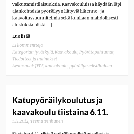
vaikuttamistilaisuuksia. Kaavakouluissa käydään läpi
ajankohtaisia pyöräilyyn liittyviä liikenne- ja
kaavoitussuunnitelmia sekä kuullaan mahdollisesti
alustuksia niistä,[…]
Lue lisää
Ei kommentteja
Kategoriat:
Jyväskylä
,
Kaavakoulu
,
Pyörätapahtumat
,
Tiedotteet ja mainokset
Avainsanat:
JYPS
,
kaavakoulu
,
pyöräilyn edistäminen
Katupyöräilykoulutus ja
kaavakoulu tiistaina 6.11.
5.11.2012
,
Teemu Tenhunen