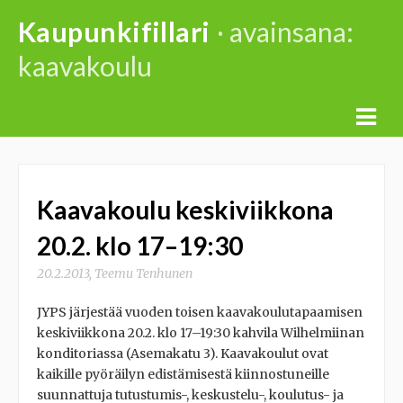
Skip
Kaupunkifillari
· avainsana:
to
kaavakoulu
content
Kaavakoulu keskiviikkona
20.2. klo 17–19:30
20.2.2013
,
Teemu Tenhunen
JYPS järjestää vuoden toisen kaavakoulutapaamisen
keskiviikkona 20.2. klo 17–19:30 kahvila Wilhelmiinan
konditoriassa (Asemakatu 3). Kaavakoulut ovat
kaikille pyöräilyn edistämisestä kiinnostuneille
suunnattuja tutustumis-, keskustelu-, koulutus- ja