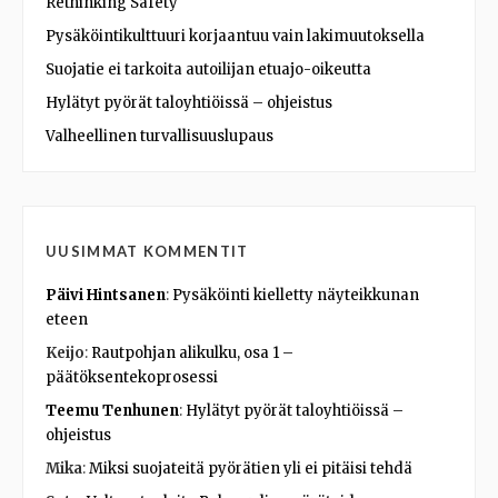
Rethinking Safety
Pysäköintikulttuuri korjaantuu vain lakimuutoksella
Suojatie ei tarkoita autoilijan etuajo-oikeutta
Hylätyt pyörät taloyhtiöissä – ohjeistus
Valheellinen turvallisuuslupaus
UUSIMMAT KOMMENTIT
Päivi Hintsanen
:
Pysäköinti kielletty näyteikkunan
eteen
Keijo
:
Rautpohjan alikulku, osa 1 –
päätöksentekoprosessi
Teemu Tenhunen
:
Hylätyt pyörät taloyhtiöissä –
ohjeistus
Mika
:
Miksi suojateitä pyörätien yli ei pitäisi tehdä