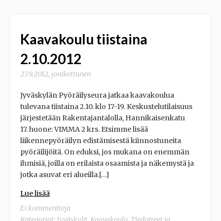
Kaavakoulu tiistaina
2.10.2012
27.9.2012
,
jonikettunen
Jyväskylän Pyöräilyseura jatkaa kaavakoulua
tulevana tiistaina 2.10. klo 17-19. Keskustelutilaisuus
järjestetään Rakentajantalolla, Hannikaisenkatu
17. huone: VIMMA 2 krs. Etsimme lisää
liikennepyöräilyn edistämisestä kiinnostuneita
pyöräilijöitä. On eduksi, jos mukana on enemmän
ihmisiä, joilla on erilaista osaamista ja näkemystä ja
jotka asuvat eri alueilla.[…]
Lue lisää
Ei kommentteja
Kategoriat:
Jyväskylä
,
Kaavakoulu
,
Tiedotteet ja