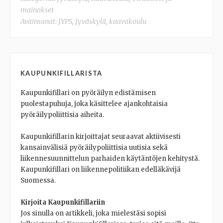
mainokset
Avainsanat:
JYPS
,
Jyväskylä
,
kaavakoulu
KAUPUNKIFILLARISTA
Kaupunkifillari on pyöräilyn edistämisen
puolestapuhuja, joka käsittelee ajankohtaisia
pyöräilypoliittisia aiheita.
Kaupunkifillarin kirjoittajat seuraavat aktiivisesti
kansainvälisiä pyöräilypoliittisia uutisia sekä
liikennesuunnittelun parhaiden käytäntöjen kehitystä.
Kaupunkifillari on liikennepolitiikan edelläkävijä
Suomessa.
Kirjoita Kaupunkifillariin
Jos sinulla on artikkeli, joka mielestäsi sopisi