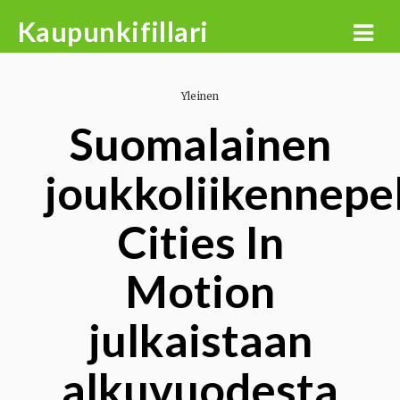
Skip
Kaupunkifillari
to
content
Yleinen
Suomalainen
joukkoliikennepel
Cities In
Motion
julkaistaan
alkuvuodesta