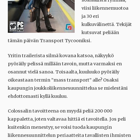
sosiaalista ryhmää,
viisi liikennemuotoa
ja 30 eri
kulkuvälinettä. Tekijät
kutsuvat peliään
tämän päivän Transport Tycooniksi.
Yritin trailerista silmä kovana katsoa, näkyykö
pyöräily pelissä millään tavoin, mutta varmaksi en
osannut vielä sanoa. Toisaalta, kuuluuko pyöräily
oikeastaan termin ”mass transport” alle? Osaksi
kaupungin joukkoliikennesuunnittelua se mielestäni
ehdottomasti kyllä kuuluu.
Colossalin tavoitteena on myydä peliä 200 000
kappaletta, joten valtavaa hittiä ei tavoitella. Jos peli
kuitenkin menestyy, se voisi tuoda kaupungin
liikennesuunnittelun periaatteita tavallisten ihmisten