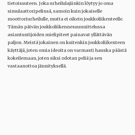
tietoisuuteen. Joka urheilulajiinkin löytyy jo oma
simulaattoripelinsä, samoin kuin jokaiselle
moottoriurheilulle, mutta ei oikein joukkoliikenteelle.
Tämän päivän joukkoliikennesuunnittelussa
asiantuntijoiden mielipiteet painavat yllättävän
paljon. Meistä jokainen on kuitenkin joukkoliikenteen
käyttäjä, joten omia ideoita on varmasti hauska päästä
kokeilemaan, joten siksi odotan peliä ja sen
vastaanottoa jännityksellä.