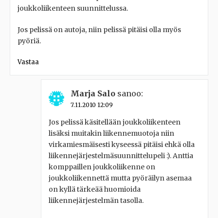
joukkoliikenteen suunnittelussa.
Jos pelissä on autoja, niin pelissä pitäisi olla myös
pyöriä.
Vastaa
Marja Salo
sanoo:
7.11.2010 12:09
Jos pelissä käsitellään joukkoliikenteen
lisäksi muitakin liikennemuotoja niin
virkamiesmäisesti kyseessä pitäisi ehkä olla
liikennejärjestelmäsuunnittelupeli :). Anttia
komppaillen joukkoliikenne on
joukkoliikennettä mutta pyöräilyn asemaa
on kyllä tärkeää huomioida
liikennejärjestelmän tasolla.