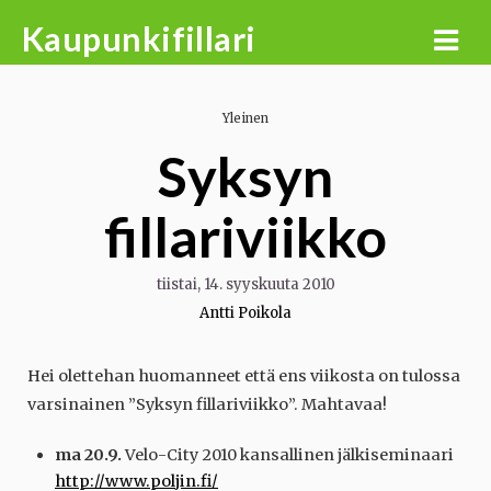
Skip
Kaupunkifillari
to
content
Yleinen
Syksyn
fillariviikko
tiistai, 14. syyskuuta 2010
Antti Poikola
Hei olettehan huomanneet että ens viikosta on tulossa
varsinainen ”Syksyn fillariviikko”. Mahtavaa!
ma 20.9.
Velo-City 2010 kansallinen jälkiseminaari
http://www.poljin.fi/