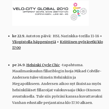
ke 22.9.
Autoton päivä: HSL Narinkka-torilla 11-18 +
Yliopistolla häppeningiä
+
Kriitiinen pyöräretki klo
17:00
pe 24.9.
Helsinki Cycle Chic
-tapahtuma.
Maailmankuulun fillariblogin luoja Mikael Colville-
Andersen tulee viimein Helsinkiin ja
Megapolikseen. Andersen aikoo nyt ikuistaa myös
helsinkiläiset fillaroijat valokuvaaja Okko Oinosen
avustuksella. Tule siis pyöräsi kanssa kuvattavaksi
Vanhan edustalle perjantaina klo 17.30 alkaen.