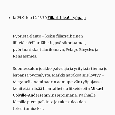
la 25.9.
klo 12-13:30
Fillari-idea! -työpaja
Pyöristä elanto – keksi fillariaiheinen
liikeidea!Fillarilähetit, pyöräkorjaamot,
pyöränarikka, fillarikanava, Pelago Bicycles ja
Rengasmies.
Suomessakin joukko palveluja ja yrityksiä tienaa jo
leipänsä pyöräilystä. Markkinarakoa siis löytyy –
Megapolis-seminaarin aamupäivän työpajassa
kehitetään lisää fillariaiheisia liikeideoita
Mikael
Colville-Andersenin
inspiroimana. Parhaille
ideoille pieni palkinto ja tukea ideoiden
toteuttamiseksi.