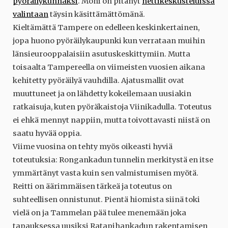
pyöräilykunnaksi
. Moni on pitänyt
nettikeskusteluissa
valintaan
täysin käsittämättömänä.
Kieltämättä Tampere on edelleen keskinkertainen,
jopa huono pyöräilykaupunki kun verrataan muihin
länsieurooppalaisiin asutuskeskittymiin. Mutta
toisaalta Tampereella on viimeisten vuosien aikana
kehitetty pyöräilyä vauhdilla. Ajatusmallit ovat
muuttuneet ja on lähdetty kokeilemaan uusiakin
ratkaisuja, kuten pyöräkaistoja Viinikadulla. Toteutus
ei ehkä mennyt nappiin, mutta toivottavasti niistä on
saatu hyvää oppia.
Viime vuosina on tehty myös oikeasti hyviä
toteutuksia: Rongankadun tunnelin merkitystä en itse
ymmärtänyt vasta kuin sen valmistumisen myötä.
Reitti on äärimmäisen tärkeä ja toteutus on
suhteellisen onnistunut. Pientä hiomista siinä toki
vielä on ja Tammelan pää tulee menemään joka
tapauksessa uusiksi Ratapihankadun rakentamisen