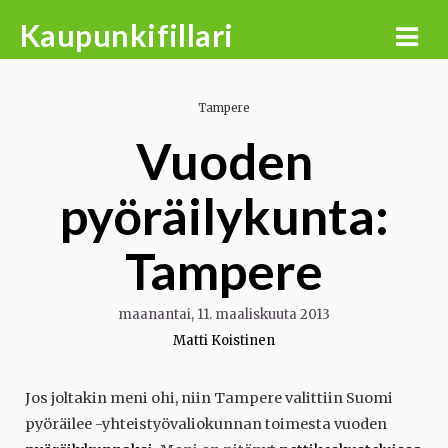
Skip
Kaupunkifillari
to
content
Tampere
Vuoden
pyöräilykunta:
Tampere
maanantai, 11. maaliskuuta 2013
Matti Koistinen
Jos joltakin meni ohi, niin Tampere valittiin Suomi
pyöräilee -yhteistyövaliokunnan toimesta vuoden