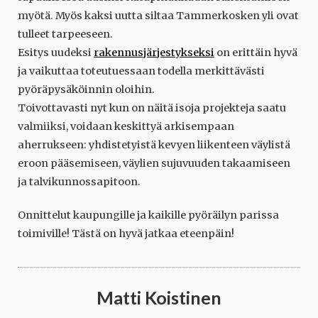
myötä. Myös kaksi uutta siltaa Tammerkosken yli ovat
tulleet tarpeeseen.
Esitys uudeksi
rakennusjärjestykseksi
on erittäin hyvä
ja vaikuttaa toteutuessaan todella merkittävästi
pyöräpysäköinnin oloihin.
Toivottavasti nyt kun on näitä isoja projekteja saatu
valmiiksi, voidaan keskittyä arkisempaan
aherrukseen: yhdistetyistä kevyen liikenteen väylistä
eroon pääsemiseen, väylien sujuvuuden takaamiseen
ja talvikunnossapitoon.
Onnittelut kaupungille ja kaikille pyöräilyn parissa
toimiville! Tästä on hyvä jatkaa eteenpäin!
Matti Koistinen