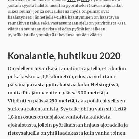
jostain syystä haluttu muuttaa pyörätieksi (kuvissa ajoradan
oikea reuna), jonka seurauksena myös ongelmat ovat
lisääntyneet: Jännetielle/-tieltä kääntyminen on haastavaa
reunakiven takia sekä vastasuuntaan ajelu on päivittäistä. Osa
väärään suuntaan ajavista ei edes pyörätien jälkeen
pyöräkaistalla ymmärrä tekevänsä mitään väärin.
Konalantie, huhtikuu 2020
On edelleen aivan käsittämätöntä ajatella, että kadun
pitkä keskiosa, 1,8 kilometriä, edustaa vielä tänä
päivänä
parasta pyöräkaistaa koko Helsingissä
,
mutta Pitäjänmäentien päässä
300
metriä
ja
Vihdintien päässä
250
metriä
, taas poikkeuksellisen
surkeaa rakentamista. Syy tälle johtuu vain siitä, että
1,8 km osuus on uusjakoa vanhoista kahdesta
ajokaistasta, jolloin pyöräkaistan linjaus ajoradalla ja
risteysalueilla on yhtä laadukasta kuin vanha toinen