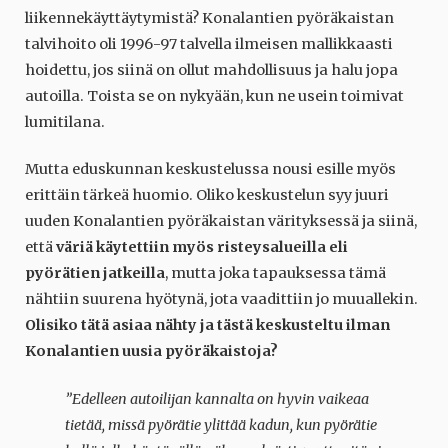
liikennekäyttäytymistä? Konalantien pyöräkaistan
talvihoito oli 1996-97 talvella ilmeisen mallikkaasti
hoidettu, jos siinä on ollut mahdollisuus ja halu jopa
autoilla. Toista se on nykyään, kun ne usein toimivat
lumitilana.
Mutta eduskunnan keskustelussa nousi esille myös
erittäin tärkeä huomio. Oliko keskustelun syy juuri
uuden Konalantien pyöräkaistan värityksessä ja siinä,
että
väriä käytettiin myös risteysalueilla eli
pyörätien jatkeilla
, mutta joka tapauksessa tämä
nähtiin suurena hyötynä, jota vaadittiin jo muuallekin.
Olisiko tätä asiaa nähty ja tästä keskusteltu ilman
Konalantien uusia pyöräkaistoja?
”Edelleen autoilijan kannalta on hyvin vaikeaa
tietää, missä pyörätie ylittää kadun, kun pyörätie