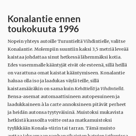
Konalantie ennen
toukokuuta 1996
Nopein yhteys autoille Turuntieltä Vihdintielle, valitse
Konalantie. Molempiin suuntiin kaksi 3,5 metriä leveää
kaistaa johdattaa sinut hetkessä lähemmäksi kotia.
Edes vasemmalle kääntyjät eivät ole esteenä, sillä heillä
on varattuna omat kaistat kääntymiseen. Konalantie
haluaa olla iso ja laadukas väylä teille, sillä
kaistamääräkin on sama kuin
Kehätiellä
ja
Vihdintiellä
.
Bensa-asemat automaattisineen autopesuineen ja
laadukkaineen à la carte annoksineen pitävät perheet
ja heidän autonsa tyytyväisinä. Muistoksi mukavista
hetkistä kassoilta voitte ostaa matkamuistoksi
tyylikkään Konala-viirin tai tarran. Tämä muisto