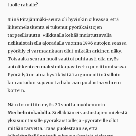
tuolle rahalle?
Siinä Pitäjänmäki-seura oli hyvinkin oikeassa, että
liikennelaskenta ei tukenut pyöräkaistojen
tarpeellisuutta. Vilkkaalla kehää muistuttavalla
nelikaistaisella ajoradalla vuonna 1996 autojen seassa
pyöräily ei varmaankaan ollut mikään arkinen näky.
Toisaalta seuran huoli saattoi puhtaasti olla myös
autoliikenteen maksimikapasiteetin puolittumisessa.
Pyöräilyä on aina hyvä käyttää argumenttinä silloin
kun autoilun sujuvuutta halutaan puolustaa vihrein
kortein.
Näin toimittiin myös 20 vuotta myöhemmin
Mechelininkadulla
. Sielläkään ei vastustajien mielestä
yksisuuntaisille pyöräkaistoille ja -pyöräteille ollut
mitään tarvetta. Taas puolestaan se, että