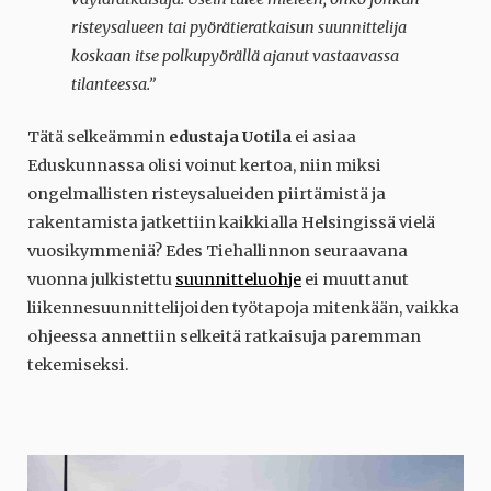
risteysalueen tai pyörätieratkaisun suunnittelija
koskaan itse polkupyörällä ajanut vastaavassa
tilanteessa.”
Tätä selkeämmin
edustaja Uotila
ei asiaa
Eduskunnassa olisi voinut kertoa, niin miksi
ongelmallisten risteysalueiden piirtämistä ja
rakentamista jatkettiin kaikkialla Helsingissä vielä
vuosikymmeniä? Edes Tiehallinnon seuraavana
vuonna julkistettu
suunnitteluohje
ei muuttanut
liikennesuunnittelijoiden työtapoja mitenkään, vaikka
ohjeessa annettiin selkeitä ratkaisuja paremman
tekemiseksi.