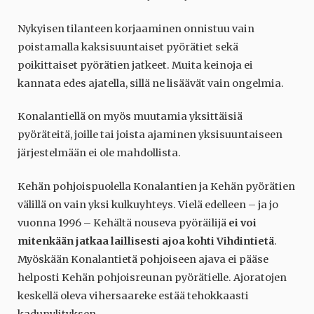
Nykyisen tilanteen korjaaminen onnistuu vain
poistamalla kaksisuuntaiset pyörätiet sekä
poikittaiset pyörätien jatkeet. Muita keinoja ei
kannata edes ajatella, sillä ne lisäävät vain ongelmia.
Konalantiellä on myös muutamia yksittäisiä
pyöräteitä, joille tai joista ajaminen yksisuuntaiseen
järjestelmään ei ole mahdollista.
Kehän pohjoispuolella Konalantien ja Kehän pyörätien
välillä on vain yksi kulkuyhteys. Vielä edelleen – ja jo
vuonna 1996 – Kehältä nouseva pyöräilijä
ei voi
mitenkään jatkaa laillisesti ajoa kohti Vihdintietä
.
Myöskään Konalantietä pohjoiseen ajava ei pääse
helposti Kehän pohjoisreunan pyörätielle. Ajoratojen
keskellä oleva vihersaareke estää tehokkaasti
kadunylityksen.