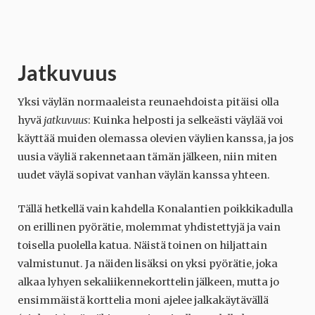
Jatkuvuus
Yksi väylän normaaleista reunaehdoista pitäisi olla
hyvä
jatkuvuus
: Kuinka helposti ja selkeästi väylää voi
käyttää muiden olemassa olevien väylien kanssa, ja jos
uusia väyliä rakennetaan tämän jälkeen, niin miten
uudet väylä sopivat vanhan väylän kanssa yhteen.
Tällä hetkellä vain kahdella Konalantien poikkikadulla
on erillinen pyörätie, molemmat yhdistettyjä ja vain
toisella puolella katua. Näistä toinen on hiljattain
valmistunut. Ja näiden lisäksi on yksi pyörätie, joka
alkaa lyhyen sekaliikennekorttelin jälkeen, mutta jo
ensimmäistä korttelia moni ajelee jalkakäytävällä