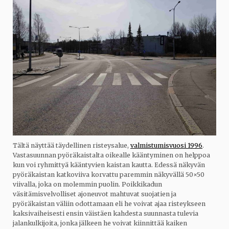
Tältä näyttää täydellinen risteysalue,
valmistumisvuosi 1996
.
Vastasuunnan pyöräkaistalta oikealle kääntyminen on helppoa
kun voi ryhmittyä kääntyvien kaistan kautta. Edessä näkyvän
pyöräkaistan katkoviiva korvattu paremmin näkyvällä 50×50
viivalla, joka on molemmin puolin. Poikkikadun
väsitämisvelvolliset ajoneuvot mahtuvat suojatien ja
pyöräkaistan väliin odottamaan eli he voivat ajaa risteykseen
kaksivaiheisesti ensin väistäen kahdesta suunnasta tulevia
jalankulkijoita, jonka jälkeen he voivat kiinnittää kaiken