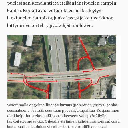
puolestaan Konalantietä etelään länsipuolen rampin
kautta. Korjattavaa viitoituksen lisäksi löytyy
länsipuolen rampista, jonka leveys ja katuverkkoon
liittyminen on tehty pyöräilijät unohtaen.
Vasemmalla ongelmallinen jatkuvuus (pohjoinen yhteys), jonka
seurauksena väärään suuntaan pyöräilyä tapahtuu. Korjaaminen
olisi helpointa tekemällä saarekkeeseen vain pyöräilylle
tarkoitettu ajoaukko. Oikealla eteläinen kahden rampin ratkaisu,
josta puuttuu laadukas viitoitus, jotta pyöräilijät osaisivat