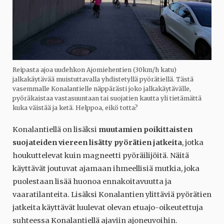
Reipasta ajoa uudehkon Ajomiehentien (30km/h katu)
jalkakäytävää muistuttavalla yhdistetyllä pyörätiellä. Tästä
vasemmalle Konalantielle näppärästi joko jalkakäytävälle,
pyöräkaistaa vastasuuntaan tai suojatien kautta yli tietämättä
kuka väistää ja ketä. Helppoa, eikö totta?
Konalantiellä on lisäksi
muutamien poikittaisten
suojateiden viereen lisätty pyörätien jatkeita
, jotka
houkuttelevat kuin magneetti pyöräilijöitä. Näitä
käyttävät joutuvat ajamaan ihmeellisiä mutkia, joka
puolestaan lisää huonoa ennakoitavuutta ja
vaaratilanteita. Lisäksi Konalantien ylittäviä pyörätien
jatkeita käyttävät luulevat olevan etuajo-oikeutettuja
suhteessa Konalantiellä ajaviin ajoneuvoihin.