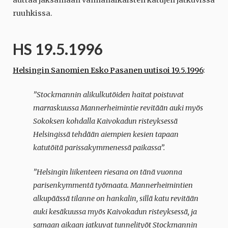
auttaa jaksamaan vanhanaikaisten katujen jatkuvissa
ruuhkissa.
HS 19.5.1996
Helsingin Sanomien Esko Pasanen uutisoi 19.5.1996
:
”Stockmannin alikulkutöiden haitat poistuvat
marraskuussa Mannerheimintie revitään auki myös
Sokoksen kohdalla Kaivokadun risteyksessä
Helsingissä tehdään aiempien kesien tapaan
katutöitä parissakymmenessä paikassa”
.
”Helsingin liikenteen riesana on tänä vuonna
parisenkymmentä työmaata. Mannerheimintien
alkupäässä tilanne on hankalin, sillä katu revitään
auki kesäkuussa myös Kaivokadun risteyksessä, ja
samaan aikaan jatkuvat tunnelityöt Stockmannin