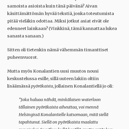
samoista asioista kuin tänä päivänä? Aivan
käsittämättömän hyvää tekstiä, jonka toteutumista
pitää vieläkin odottaa. Miksi jotkut asiat eivät ole
edenneet lainkaan? (Vinkkinä, tämä kannattaa lukea
sanasta sanaan.)
Sitten oli tietenkin nämä vähemmän timanttiset
puheenvuorot.
Mutta myös Konalantien uusi muutos nousi
keskustelussa esille, sillä uuteen lakiin oltiin
lisäämässä
pyöräkaista
, jollainen Konalantiellä jo oli:
”Joka haluaa nähdä, minkälaisen waterloon
tällainen pyöräkaista aiheuttaa, voi mennä
Helsingissä Konalantielle katsomaan, mitä siellä
tapahtunut. Siellä on pyöräkaista maalattu