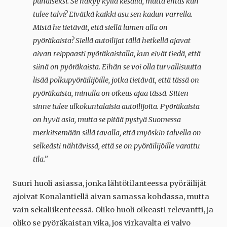
punaiseksi. Se näkyy kyllä kesällä, mutta entäs kun
tulee talvi? Eivätkä kaikki asu sen kadun varrella.
Mistä he tietävät, että siellä lumen alla on
pyöräkaista? Siellä autoilijat tällä hetkellä ajavat
aivan reippaasti pyöräkaistalla, kun eivät tiedä, että
siinä on pyöräkaista. Eihän se voi olla turvallisuutta
lisää polkupyöräilijöille, jotka tietävät, että tässä on
pyöräkaista, minulla on oikeus ajaa tässä. Sitten
sinne tulee ulkokuntalaisia autoilijoita. Pyöräkaista
on hyvä asia, mutta se pitää pystyä Suomessa
merkitsemään sillä tavalla, että myöskin talvella on
selkeästi nähtävissä, että se on pyöräilijöille varattu
tila.”
Suuri huoli asiassa, jonka lähtötilanteessa pyöräilijät
ajoivat Konalantiellä aivan samassa kohdassa, mutta
vain sekaliikenteessä. Oliko huoli oikeasti relevantti, ja
oliko se pyöräkaistan vika, jos virkavalta ei valvo