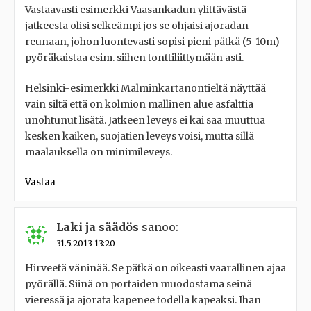
Vastaavasti esimerkki Vaasankadun ylittävästä
jatkeesta olisi selkeämpi jos se ohjaisi ajoradan
reunaan, johon luontevasti sopisi pieni pätkä (5-10m)
pyöräkaistaa esim. siihen tonttiliittymään asti.
Helsinki-esimerkki Malminkartanontieltä näyttää
vain siltä että on kolmion mallinen alue asfalttia
unohtunut lisätä. Jatkeen leveys ei kai saa muuttua
kesken kaiken, suojatien leveys voisi, mutta sillä
maalauksella on minimileveys.
Vastaa
Laki ja säädös
sanoo:
31.5.2013 13:20
Hirveetä väninää. Se pätkä on oikeasti vaarallinen ajaa
pyörällä. Siinä on portaiden muodostama seinä
vieressä ja ajorata kapenee todella kapeaksi. Ihan