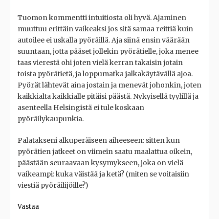
Tuomon kommentti intuitiosta oli hyvä. Ajaminen
muuttuu erittäin vaikeaksi jos sitä samaa reittiä kuin
autoilee ei uskalla pyöräillä. Aja siinä ensin väärään
suuntaan, jotta pääset jollekin pyörätielle, joka menee
taas vierestä ohi joten vielä kerran takaisin jotain
toista pyörätietä, ja loppumatka jalkakäytävällä ajoa.
Pyörät lähtevät aina jostain ja menevät johonkin, joten
kaikkialta kaikkialle pitäisi päästä. Nykyisellä tyylillä ja
asenteella Helsingistä ei tule koskaan
pyöräilykaupunkia.
Palatakseni alkuperäiseen aiheeseen: sitten kun
pyörätien jatkeet on viimein saatu maalattua oikein,
päästään seuraavaan kysymykseen, joka on vielä
vaikeampi: kuka väistää ja ketä? (miten se voitaisiin
viestiä pyöräilijöille?)
Vastaa