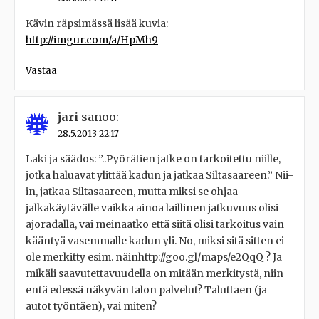
Kävin räpsimässä lisää kuvia:
http://imgur.com/a/HpMh9
Vastaa
jari
sanoo:
28.5.2013 22:17
Laki ja säädos: ”..Pyörätien jatke on tarkoitettu niille,
jotka haluavat ylittää kadun ja jatkaa Siltasaareen.” Nii-
in, jatkaa Siltasaareen, mutta miksi se ohjaa
jalkakäytävälle vaikka ainoa laillinen jatkuvuus olisi
ajoradalla, vai meinaatko että siitä olisi tarkoitus vain
kääntyä vasemmalle kadun yli. No, miksi sitä sitten ei
ole merkitty esim. näinhttp://goo.gl/maps/e2QqQ ? Ja
mikäli saavutettavuudella on mitään merkitystä, niin
entä edessä näkyvän talon palvelut? Taluttaen (ja
autot työntäen), vai miten?