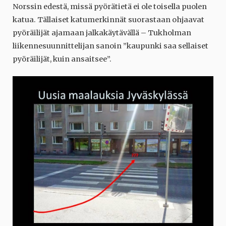
Norssin edestä, missä pyörätietä ei ole toisella puolen
katua. Tällaiset katumerkinnät suorastaan ohjaavat
pyöräilijät ajamaan jalkakäytävällä – Tukholman
liikennesuunnittelijan sanoin ”kaupunki saa sellaiset
pyöräilijät, kuin ansaitsee”.