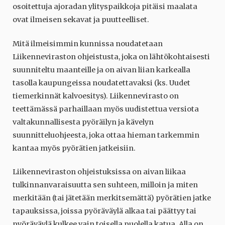
osoitettuja ajoradan ylityspaikkoja pitäisi maalata
ovat ilmeisen sekavat ja puutteelliset.
Mitä ilmeisimmin kunnissa noudatetaan
Liikenneviraston ohjeistusta, joka on lähtökohtaisesti
suunniteltu maanteille ja on aivan liian karkealla
tasolla kaupungeissa noudatettavaksi (ks. Uudet
tiemerkinnät kalvoesitys). Liikennevirasto on
teettämässä parhaillaan myös uudistettua versiota
valtakunnallisesta pyöräilyn ja kävelyn
suunnitteluohjeesta, joka ottaa hieman tarkemmin
kantaa myös pyörätien jatkeisiin.
Liikenneviraston ohjeistuksissa on aivan liikaa
tulkinnanvaraisuutta sen suhteen, milloin ja miten
merkitään (tai jätetään merkitsemättä) pyörätien jatke
tapauksissa, joissa pyöräväylä alkaa tai päättyy tai
pyöräväylä kulkee vain toisella puolella katua. Alla on