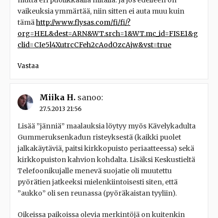
vaikeuksia ymmärtää, niin sitten ei auta muu kuin
tämä
http://www.flysas.com/fi/fi/?
org=HEL&dest=ARN&WT.srch=1&WT.mc_id=FISE1&g
clid=CIe5l4XutrcCFeh2cAodOzcAjw&vst=true
Vastaa
Miika H.
sanoo:
27.5.2013 21:56
Lisää ”jänniä” maalauksia löytyy myös Kävelykadulta
Gummeruksenkadun risteyksestä (kaikki puolet
jalkakäytäviä, paitsi kirkkopuisto periaatteessa) sekä
kirkkopuiston kahvion kohdalta. Lisäksi Keskustieltä
Telefoonikujalle menevä suojatie oli muutettu
pyörätien jatkeeksi mielenkiintoisesti siten, että
”aukko” oli sen reunassa (pyöräkaistan tyyliin).
Oikeissa paikoissa olevia merkintöjä on kuitenkin