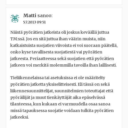
Matti
sanoo:
5.7.2013 09:51
Näistä pyörätien jatkeista oli joskus keväällä juttua
TM:ssä. Jos en sitä juttua ihan väärin muista, niin
katkaistuista suojatien viivoista ei voi suoraan päätellä,
onko kyse tavallisesta suojatiestä vai pyörätien
jatkeesta. Periaatteessa sekä suojatien että pyörätien
jatkeen voi merkitä molemmilla tavoilla ihan laillisesti.
Tieliikennelaissa tai asetuksissa ei ole määritelty
pyörätien jatketta yksiselitteisesti. Eli tässä on sekä
liikennesuunnittelijat, suunnitelmien toteuttajat että
pyöräilijät ja muut tienkäyttäjät aika epäselvässä
tilanteessa, kun kukaan ei varmuudella osaa sanoa
missä tapauksessa suojatie voidaan tulkita pyörätien
jatkeeksi.