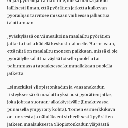
ohjaa pyöräilijän aina sinne, missä matka jatkuu
laillisesti ilman, että pyörätien jatketta kulkevan
pyöräilijän tarvitsee missään vaiheessa jalkautua
taluttamaan.
Jyväskylässä on viimeaikoina maalailtu pyörätien
jatkeita isolla kädellä keskusta-alueelle. Harmi vaan,
että niitä on maalailtu moneen paikkaan, missä ei ole
pyöräilylle sallittua väylää toisella puolella tai
pahimmassa tapauksessa kummallakaan puolella
jatketta.
Esimerkiksi Yliopistonkadun ja Vaasanakadun
risteyksessä oli maalattu yksi uusi pyörätien jatke,
joka johtaa suoraan jalkakäytävälle (ilmakuvassa
punaisella ympyröity kohta). Toinen esimerkkikuva
on tuoreesta ja nähdäkseni virheellisestä pyörätien
jatkeen maalauksesta Yliopistonkadun yläpäästä