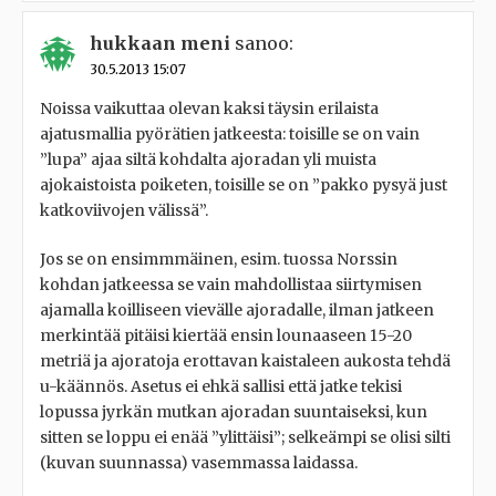
hukkaan meni
sanoo:
30.5.2013 15:07
Noissa vaikuttaa olevan kaksi täysin erilaista
ajatusmallia pyörätien jatkeesta: toisille se on vain
”lupa” ajaa siltä kohdalta ajoradan yli muista
ajokaistoista poiketen, toisille se on ”pakko pysyä just
katkoviivojen välissä”.
Jos se on ensimmmäinen, esim. tuossa Norssin
kohdan jatkeessa se vain mahdollistaa siirtymisen
ajamalla koilliseen vievälle ajoradalle, ilman jatkeen
merkintää pitäisi kiertää ensin lounaaseen 15-20
metriä ja ajoratoja erottavan kaistaleen aukosta tehdä
u-käännös. Asetus ei ehkä sallisi että jatke tekisi
lopussa jyrkän mutkan ajoradan suuntaiseksi, kun
sitten se loppu ei enää ”ylittäisi”; selkeämpi se olisi silti
(kuvan suunnassa) vasemmassa laidassa.