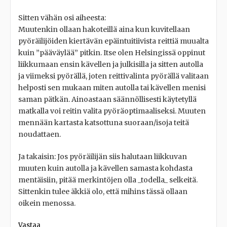
Sitten vähän osi aiheesta:
Muutenkin ollaan hakoteillä aina kun kuvitellaan
pyöräilijöiden kiertävän epäintuitiivista reittiä muualta
kuin ”pääväylää” pitkin. Itse olen Helsingissä oppinut
liikkumaan ensin kävellen ja julkisilla ja sitten autolla
ja viimeksi pyörällä, joten reittivalinta pyörällä valitaan
helposti sen mukaan miten autolla tai kävellen menisi
saman pätkän. Ainoastaan säännöllisesti käytetyllä
matkalla voi reitin valita pyöräoptimaaliseksi. Muuten
mennään kartasta katsottuna suoraan/isoja teitä
noudattaen.
Ja takaisin: Jos pyöräilijän siis halutaan liikkuvan
muuten kuin autolla ja kävellen samasta kohdasta
mentäisiin, pitää merkintöjen olla _todella_ selkeitä.
Sittenkin tulee äkkiä olo, että mihins tässä ollaan
oikein menossa.
Vastaa