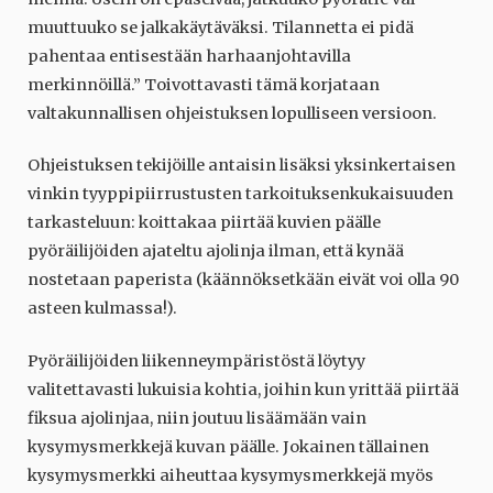
muuttuuko se jalkakäytäväksi. Tilannetta ei pidä
pahentaa entisestään harhaanjohtavilla
merkinnöillä.” Toivottavasti tämä korjataan
valtakunnallisen ohjeistuksen lopulliseen versioon.
Ohjeistuksen tekijöille antaisin lisäksi yksinkertaisen
vinkin tyyppipiirrustusten tarkoituksenkukaisuuden
tarkasteluun: koittakaa piirtää kuvien päälle
pyöräilijöiden ajateltu ajolinja ilman, että kynää
nostetaan paperista (käännöksetkään eivät voi olla 90
asteen kulmassa!).
Pyöräilijöiden liikenneympäristöstä löytyy
valitettavasti lukuisia kohtia, joihin kun yrittää piirtää
fiksua ajolinjaa, niin joutuu lisäämään vain
kysymysmerkkejä kuvan päälle. Jokainen tällainen
kysymysmerkki aiheuttaa kysymysmerkkejä myös