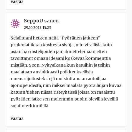
Vastaa
SeppoU
sanoo:
29.10.2013 15:23
Selailtuani hetken näitä ”Pyörätien jatkeen”
prolematiikkaa koskevia sivuja, niin virallisia kuin
asian harrastelijoiden jäin ihmettelemään etten
tavoittanut omaan ideaani koskevaa kommenttia
mistään. Seon: Nykyaikana kun katuihin ja teihin
maalataan ansiokkaasti poikkeuksellisia
noeusrajoitustekstejä muistuttamaan autoilijaa
ajonopeudesta, niin miksei maalata pyöräiliujän kuvaa
katuun/tiehen niissä risteyksissä joissa on maalattu
pyörätien jatke sen molemmin puolin olevilla leveillä
sujatimerkinnöillä.
Vastaa