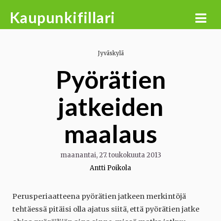
Skip
Kaupunkifillari
to
content
Jyväskylä
Pyörätien
jatkeiden
maalaus
maanantai, 27. toukokuuta 2013
Antti Poikola
Perusperiaatteena pyörätien jatkeen merkintöjä
tehtäessä pitäisi olla ajatus siitä, että pyörätien jatke