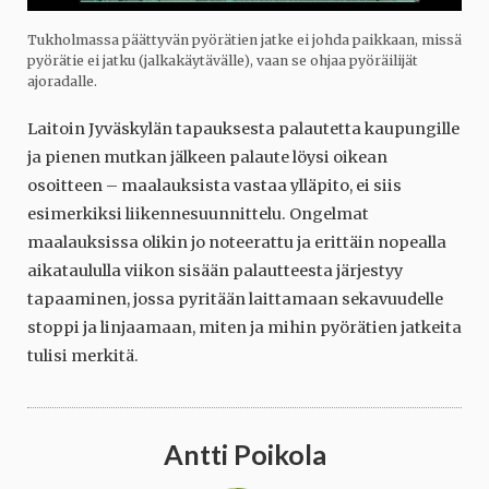
Tukholmassa päättyvän pyörätien jatke ei johda paikkaan, missä
pyörätie ei jatku (jalkakäytävälle), vaan se ohjaa pyöräilijät
ajoradalle.
Laitoin Jyväskylän tapauksesta palautetta kaupungille
ja pienen mutkan jälkeen palaute löysi oikean
osoitteen – maalauksista vastaa ylläpito, ei siis
esimerkiksi liikennesuunnittelu. Ongelmat
maalauksissa olikin jo noteerattu ja erittäin nopealla
aikataululla viikon sisään palautteesta järjestyy
tapaaminen, jossa pyritään laittamaan sekavuudelle
stoppi ja linjaamaan, miten ja mihin pyörätien jatkeita
tulisi merkitä.
Antti Poikola