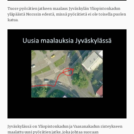
Tuore pyörätien jatkeen maalaus Jyväskylän Yliopistonkadun
yläpäästä Norssin edestä, missä pyörätietä ei ole toisella puolen
katua.
Jyväskylässä on Yliopistonkadun ja Vaasanakadun risteykseen
maalattu uusi pyörätien jatke, joka johtaa suoraan