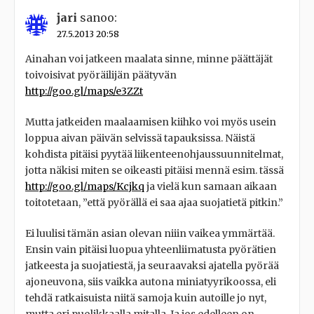
jari
sanoo:
27.5.2013 20:58
Ainahan voi jatkeen maalata sinne, minne päättäjät
toivoisivat pyöräilijän päätyvän
http://goo.gl/maps/e3ZZt
Mutta jatkeiden maalaamisen kiihko voi myös usein
loppua aivan päivän selvissä tapauksissa. Näistä
kohdista pitäisi pyytää liikenteenohjaussuunnitelmat,
jotta näkisi miten se oikeasti pitäisi mennä esim. tässä
http://goo.gl/maps/Kcjkq
ja vielä kun samaan aikaan
toitotetaan, ”että pyörällä ei saa ajaa suojatietä pitkin.”
Ei luulisi tämän asian olevan niiin vaikea ymmärtää.
Ensin vain pitäisi luopua yhteenliimatusta pyörätien
jatkeesta ja suojatiestä, ja seuraavaksi ajatella pyörää
ajoneuvona, siis vaikka autona miniatyyrikoossa, eli
tehdä ratkaisuista niitä samoja kuin autoille jo nyt,
mutta eri puolikkaalla mitalla. Ja jos edelleen on