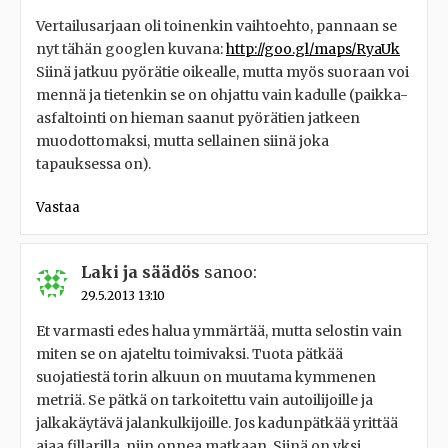
Vertailusarjaan oli toinenkin vaihtoehto, pannaan se
nyt tähän googlen kuvana:
http://goo.gl/maps/RyaUk
Siinä jatkuu pyörätie oikealle, mutta myös suoraan voi
mennä ja tietenkin se on ohjattu vain kadulle (paikka-
asfaltointi on hieman saanut pyörätien jatkeen
muodottomaksi, mutta sellainen siinä joka
tapauksessa on).
Vastaa
Laki ja säädös
sanoo:
29.5.2013 13:10
Et varmasti edes halua ymmärtää, mutta selostin vain
miten se on ajateltu toimivaksi. Tuota pätkää
suojatiestä torin alkuun on muutama kymmenen
metriä. Se pätkä on tarkoitettu vain autoilijoille ja
jalkakäytävä jalankulkijoille. Jos kadunpätkää yrittää
ajaa fillarilla, niin onnea matkaan. Siinä on yksi