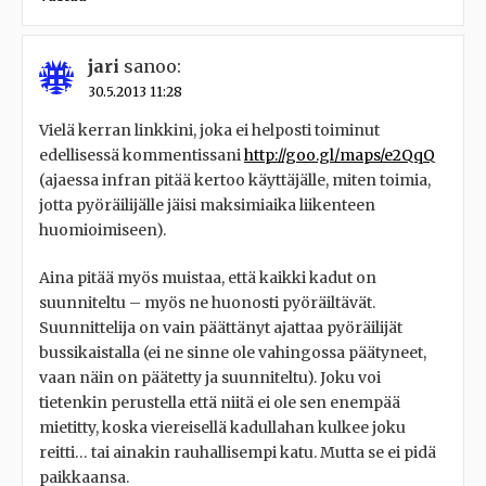
jari
sanoo:
30.5.2013 11:28
Vielä kerran linkkini, joka ei helposti toiminut
edellisessä kommentissani
http://goo.gl/maps/e2QqQ
(ajaessa infran pitää kertoo käyttäjälle, miten toimia,
jotta pyöräilijälle jäisi maksimiaika liikenteen
huomioimiseen).
Aina pitää myös muistaa, että kaikki kadut on
suunniteltu – myös ne huonosti pyöräiltävät.
Suunnittelija on vain päättänyt ajattaa pyöräilijät
bussikaistalla (ei ne sinne ole vahingossa päätyneet,
vaan näin on päätetty ja suunniteltu). Joku voi
tietenkin perustella että niitä ei ole sen enempää
mietitty, koska viereisellä kadullahan kulkee joku
reitti… tai ainakin rauhallisempi katu. Mutta se ei pidä
paikkaansa.