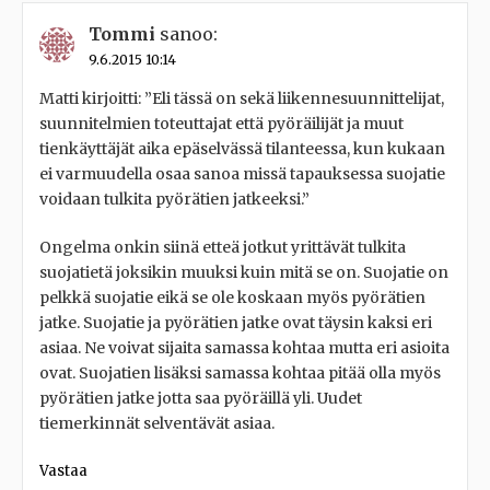
Tommi
sanoo:
9.6.2015 10:14
Matti kirjoitti: ”Eli tässä on sekä liikennesuunnittelijat,
suunnitelmien toteuttajat että pyöräilijät ja muut
tienkäyttäjät aika epäselvässä tilanteessa, kun kukaan
ei varmuudella osaa sanoa missä tapauksessa suojatie
voidaan tulkita pyörätien jatkeeksi.”
Ongelma onkin siinä etteä jotkut yrittävät tulkita
suojatietä joksikin muuksi kuin mitä se on. Suojatie on
pelkkä suojatie eikä se ole koskaan myös pyörätien
jatke. Suojatie ja pyörätien jatke ovat täysin kaksi eri
asiaa. Ne voivat sijaita samassa kohtaa mutta eri asioita
ovat. Suojatien lisäksi samassa kohtaa pitää olla myös
pyörätien jatke jotta saa pyöräillä yli. Uudet
tiemerkinnät selventävät asiaa.
Vastaa