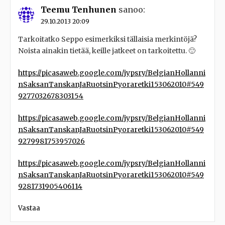
Teemu Tenhunen
sanoo:
29.10.2013 20:09
Tarkoitatko Seppo esimerkiksi tällaisia merkintöjä?
Noista ainakin tietää, keille jatkeet on tarkoitettu. 🙂
https://picasaweb.google.com/jypsry/BelgianHollanni
nSaksanTanskanJaRuotsinPyoraretki153062010#549
9277032678303154
https://picasaweb.google.com/jypsry/BelgianHollanni
nSaksanTanskanJaRuotsinPyoraretki153062010#549
9279981753957026
https://picasaweb.google.com/jypsry/BelgianHollanni
nSaksanTanskanJaRuotsinPyoraretki153062010#549
9281731905406114
Vastaa