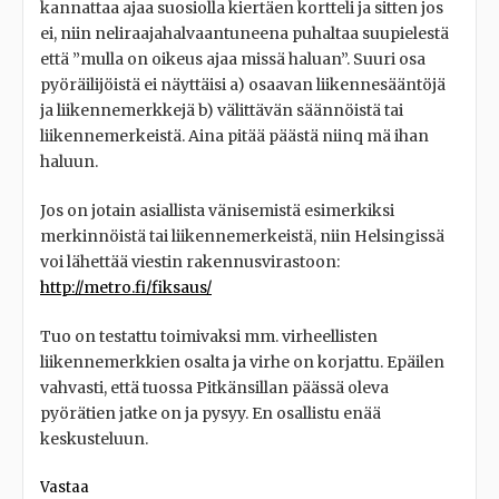
kannattaa ajaa suosiolla kiertäen kortteli ja sitten jos
ei, niin neliraajahalvaantuneena puhaltaa suupielestä
että ”mulla on oikeus ajaa missä haluan”. Suuri osa
pyöräilijöistä ei näyttäisi a) osaavan liikennesääntöjä
ja liikennemerkkejä b) välittävän säännöistä tai
liikennemerkeistä. Aina pitää päästä niinq mä ihan
haluun.
Jos on jotain asiallista vänisemistä esimerkiksi
merkinnöistä tai liikennemerkeistä, niin Helsingissä
voi lähettää viestin rakennusvirastoon:
http://metro.fi/fiksaus/
Tuo on testattu toimivaksi mm. virheellisten
liikennemerkkien osalta ja virhe on korjattu. Epäilen
vahvasti, että tuossa Pitkänsillan päässä oleva
pyörätien jatke on ja pysyy. En osallistu enää
keskusteluun.
Vastaa