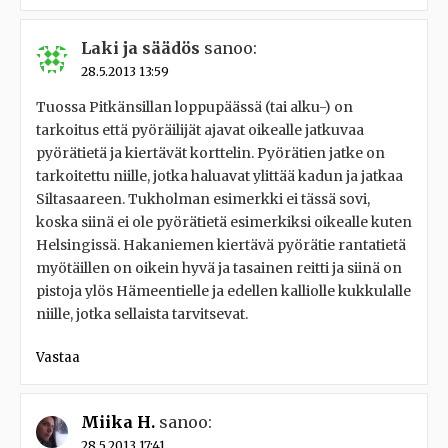
Laki ja säädös
sanoo:
28.5.2013 13:59
Tuossa Pitkänsillan loppupäässä (tai alku-) on
tarkoitus että pyöräilijät ajavat oikealle jatkuvaa
pyörätietä ja kiertävät korttelin. Pyörätien jatke on
tarkoitettu niille, jotka haluavat ylittää kadun ja jatkaa
Siltasaareen. Tukholman esimerkki ei tässä sovi,
koska siinä ei ole pyörätietä esimerkiksi oikealle kuten
Helsingissä. Hakaniemen kiertävä pyörätie rantatietä
myötäillen on oikein hyvä ja tasainen reitti ja siinä on
pistoja ylös Hämeentielle ja edellen kalliolle kukkulalle
niille, jotka sellaista tarvitsevat.
Vastaa
Miika H.
sanoo:
28.5.2013 17:41