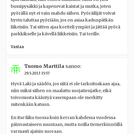
bussipysäkki ja kapenevat kaistat ja mutka, joten
pyörällä nyt ei vain mahdu siihen. Pyöräilijät voivat
hyvin taluttaa pyöriään, jos on asiaa kadunpätkän
liikeisiin. Tai sitten ajaa kortteli ympäri ja jättää pyörä
parkkikselle ja kävellä liikkeisiin. Tai torille.
Vastaa
Tuomo Marttila
sanoo:
29.5.2013 15:57
Hyvä Laki ja säädös, jos siitä ei ole tarkoituskaan ajaa,
niin miksi siihen on maalattu suojatienjatke, eikä
toivomusta kääntyä vasempaan ole merkitty
mitenkään katuun.
En itse liiku tuossa kuin kerran kahdessa vuodessa
päinvastaiseen suuntaan, mutta noilla tiemerkinnöillä
varmasti ajaisin suoraan.