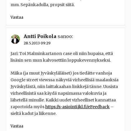
mm. Sepänkadulla, propsit siitä.
Vastaa
Antti Poikola
sanoo:
28.5.2013 09:29
Jari: Toi Malminkartanon case oli niin hupaisa, että
lisäsin sen mun kalvosettiin loppukevennykseksi.
Miika (ja muut Jyväskyläläiset) jos tiedätte vanhoja
Google street viewssa näkyviä virheellisiä maalauksia
Jyväskylästä, niin laittakaahan linkkejä tänne. Uusista
virheellisistä saa käydä napsimassa valokuvia ja
lähetellä minulle. Kaikki uudet virheelliset kannattaa
raportoida myös
https://s-asiointi.jkl.fi/eFeedback
–
sieltä kadut ja liikenne.
Vastaa