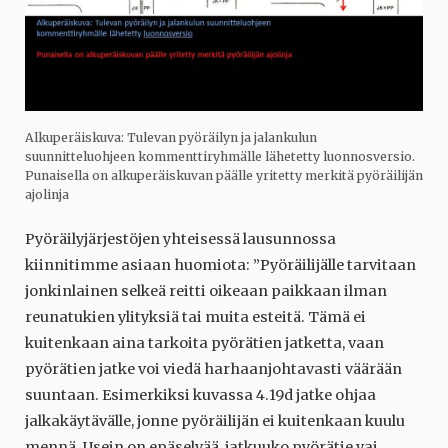
Alkuperäiskuva: Tulevan pyöräilyn ja jalankulun
suunnitteluohjeen kommenttiryhmälle lähetetty luonnosversio.
Punaisella on alkuperäiskuvan päälle yritetty merkitä pyöräilijän
ajolinja
Pyöräilyjärjestöjen yhteisessä lausunnossa
kiinnitimme asiaan huomiota: ”Pyöräilijälle tarvitaan
jonkinlainen selkeä reitti oikeaan paikkaan ilman
reunatukien ylityksiä tai muita esteitä. Tämä ei
kuitenkaan aina tarkoita pyörätien jatketta, vaan
pyörätien jatke voi viedä harhaanjohtavasti väärään
suuntaan. Esimerkiksi kuvassa 4.19d jatke ohjaa
jalkakäytävälle, jonne pyöräilijän ei kuitenkaan kuulu
mennä. Usein on epäselvää, jatkuuko pyörätie vai