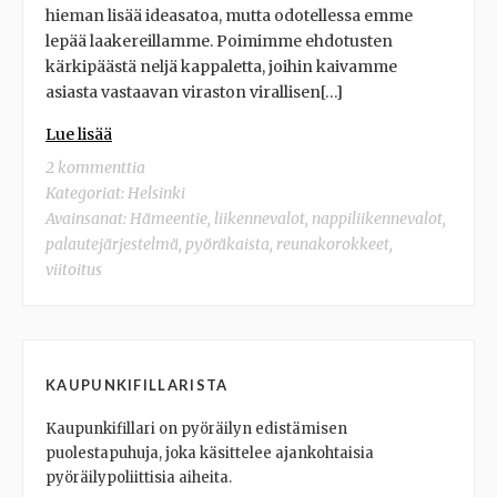
hieman lisää ideasatoa, mutta odotellessa emme
lepää laakereillamme. Poimimme ehdotusten
kärkipäästä neljä kappaletta, joihin kaivamme
asiasta vastaavan viraston virallisen[…]
Lue lisää
2 kommenttia
Kategoriat:
Helsinki
Avainsanat:
Hämeentie
,
liikennevalot
,
nappiliikennevalot
,
palautejärjestelmä
,
pyöräkaista
,
reunakorokkeet
,
viitoitus
KAUPUNKIFILLARISTA
Kaupunkifillari on pyöräilyn edistämisen
puolestapuhuja, joka käsittelee ajankohtaisia
pyöräilypoliittisia aiheita.