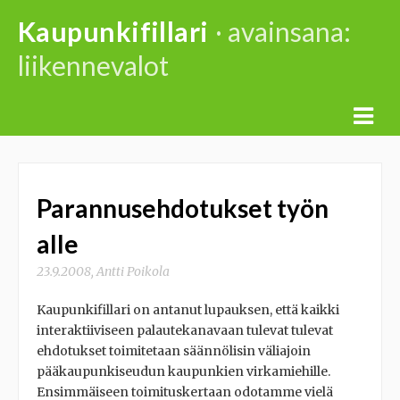
Skip
Kaupunkifillari
· avainsana:
to
liikennevalot
content
Parannusehdotukset työn
alle
23.9.2008
,
Antti Poikola
Kaupunkifillari on antanut lupauksen, että kaikki
interaktiiviseen palautekanavaan tulevat tulevat
ehdotukset toimitetaan säännölisin väliajoin
pääkaupunkiseudun kaupunkien virkamiehille.
Ensimmäiseen toimituskertaan odotamme vielä