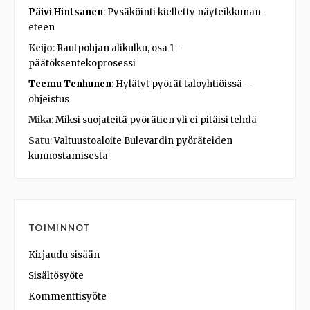
Päivi Hintsanen
:
Pysäköinti kielletty näyteikkunan
eteen
Keijo
:
Rautpohjan alikulku, osa 1 –
päätöksentekoprosessi
Teemu Tenhunen
:
Hylätyt pyörät taloyhtiöissä –
ohjeistus
Mika
:
Miksi suojateitä pyörätien yli ei pitäisi tehdä
Satu
:
Valtuustoaloite Bulevardin pyöräteiden
kunnostamisesta
TOIMINNOT
Kirjaudu sisään
Sisältösyöte
Kommenttisyöte