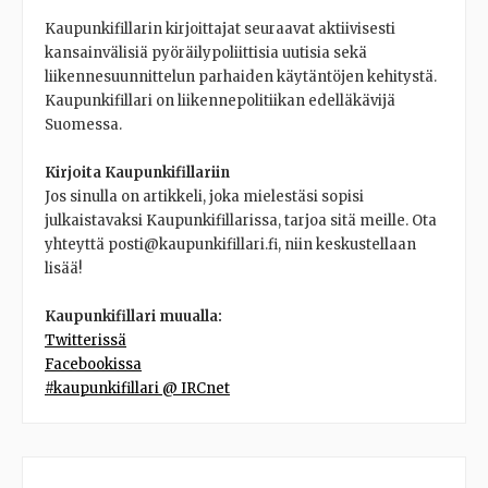
Kaupunkifillarin kirjoittajat seuraavat aktiivisesti
kansainvälisiä pyöräilypoliittisia uutisia sekä
liikennesuunnittelun parhaiden käytäntöjen kehitystä.
Kaupunkifillari on liikennepolitiikan edelläkävijä
Suomessa.
Kirjoita Kaupunkifillariin
Jos sinulla on artikkeli, joka mielestäsi sopisi
julkaistavaksi Kaupunkifillarissa, tarjoa sitä meille. Ota
yhteyttä posti@kaupunkifillari.fi, niin keskustellaan
lisää!
Kaupunkifillari muualla:
Twitterissä
Facebookissa
#kaupunkifillari @ IRCnet