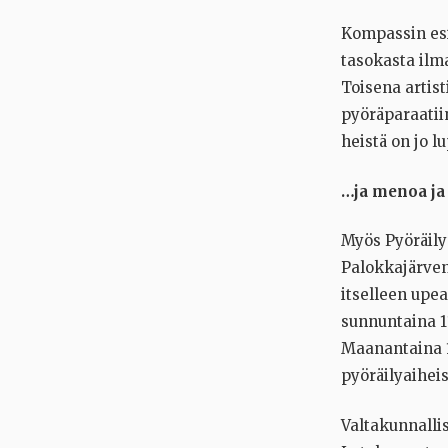
Kompassin esi
tasokasta ilm
Toisena artist
pyöräparaatii
heistä on jo l
…ja menoa ja 
Myös Pyöräily
Palokkajärven 
itselleen upe
sunnuntaina 1
Maanantaina 1
pyöräilyaihei
Valtakunnallis