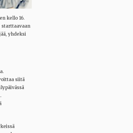
n kello 16.
3 starttaavaan
jää, yhdeksi
a.
oittaa siitä
ilypäivässä
.
ä
rkeissä