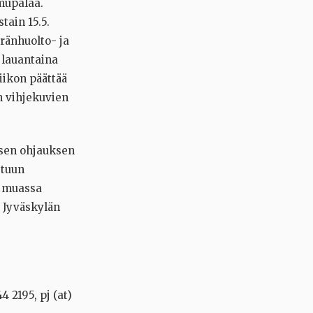
mupalaa.
tain 15.5.
ränhuolto- ja
 lauantaina
iikon päättää
n vihjekuvien
isen ohjauksen
stuun
n muassa
a Jyväskylän
 2195, pj (at)