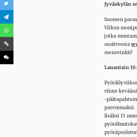
Jyväskylän se
Suomen parast
Viikon monipu
jotka muutama
osoitteesta
ww
menovinkit!
Lauantain 10
Pyöräilyviiko
viime keväänä
-päätapahtumap
paremmaksi. L
lisäksi 15 mu
pyörähuutokau
pyöräpooloturn