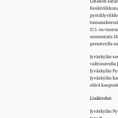
Lutakon satam
Keskiviikkona
pyöräilyviikk
tuunauskurssi
17.5. on vuoro
sunnuntain 18
perusteella su
Jyväskylän se
valtionavulla 
Jyväskylän Py
Jyväskylän kau
elävä kaupunk
Lisätiedot:
Jyväskylän Py