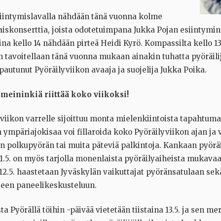
intymislavalla nähdään tänä vuonna kolme
aiskonserttia, joista odotetuimpana Jukka Pojan esiintymine
ina kello 14 nähdään pirteä Heidi Kyrö. Kompassilta kello 1
n tavoitellaan tänä vuonna mukaan ainakin tuhatta pyöräili
upautunut Pyöräilyviikon avaaja ja suojelija Jukka Poika.
meininkiä riittää koko viikoksi!
viikon varrelle sijoittuu monta mielenkiintoista tapahtuma
ympäriajokisaa voi fillaroida koko Pyöräilyviikon ajan ja v
an polkupyörän tai muita päteviä palkintoja. Kankaan pyörä
1.5. on myös tarjolla monenlaista pyöräilyaiheista mukavaa
2.5. haastetaan Jyväskylän vaikuttajat pyöränsatulaan sek
seen paneelikeskusteluun.
ta Pyörällä töihin -päivää vietetään tiistaina 13.5. ja sen me