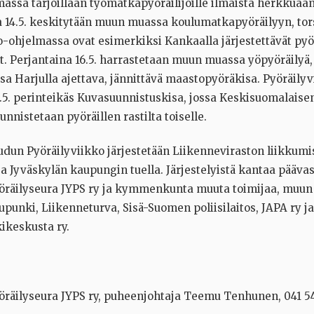
assa tarjoillaan työmatkapyöräilijöille ilmaista herkkuaa
 14.5. keskitytään muun muassa koulumatkapyöräilyyn, tors
o-ohjelmassa ovat esimerkiksi Kankaalla järjestettävät pyö
t. Perjantaina 16.5. harrastetaan muun muassa yöpyöräilyä,
ssa Harjulla ajettava, jännittävä maastopyöräkisa. Pyöräilyv
.5. perinteikäs Kuvasuunnistuskisa, jossa Keskisuomalaise
unnistetaan pyöräillen rastilta toiselle.
udun Pyöräilyviikko järjestetään Liikenneviraston liikkum
ja Jyväskylän kaupungin tuella. Järjestelyistä kantaa pääva
öräilyseura JYPS ry ja kymmenkunta muuta toimijaa, muu
punki, Liikenneturva, Sisä-Suomen poliisilaitos, JAPA ry j
ikeskusta ry.
öräilyseura JYPS ry, puheenjohtaja Teemu Tenhunen, 041 544