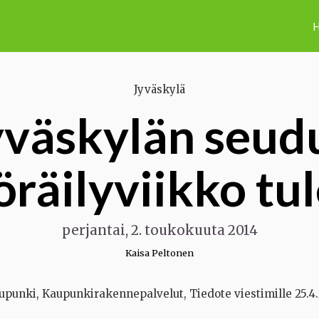
H
Jyväskylä
yväskylän seud
räilyviikko tu
perjantai, 2. toukokuuta 2014
Kaisa Peltonen
upunki, Kaupunkirakennepalvelut, Tiedote viestimille 25.4.