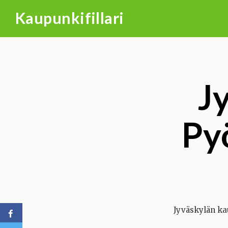
Skip
Kaupunkifillari
to
content
J
Pyö
Jyväskylän ka