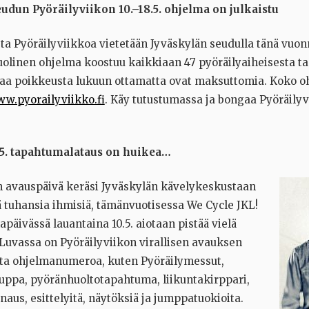
udun Pyöräilyviikon 10.–18.5. ohjelma on julkaistu
a Pyöräilyviikkoa vietetään Jyväskylän seudulla tänä vuonn
olinen ohjelma koostuu kaikkiaan 47 pyöräilyaiheisesta t
a poikkeusta lukuun ottamatta ovat maksuttomia. Koko o
w.pyorailyviikko.fi
. Käy tutustumassa ja bongaa Pyöräily
.5. tapahtumalataus on huikea…
n avauspäivä keräsi Jyväskylän kävelykeskustaan
 tuhansia ihmisiä, tämänvuotisessa We Cycle JKL!
äivässä lauantaina 10.5. aiotaan pistää vielä
uvassa on Pyöräilyviikon virallisen avauksen
uta ohjelmanumeroa, kuten Pyöräilymessut,
ppa, pyöränhuoltotapahtuma, liikuntakirppari,
aus, esittelyitä, näytöksiä ja jumppatuokioita.