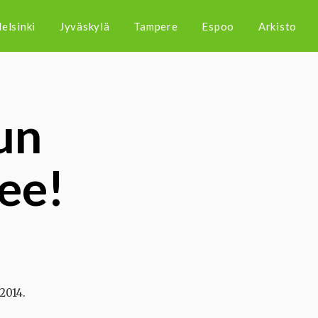
elsinki
Jyväskylä
Tampere
Espoo
Arkisto
un
lee!
2014.