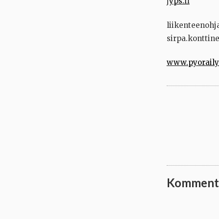
j
yps.fi
liikenteenohja
sirpa.konttinen
www.pyorailyv
Komment