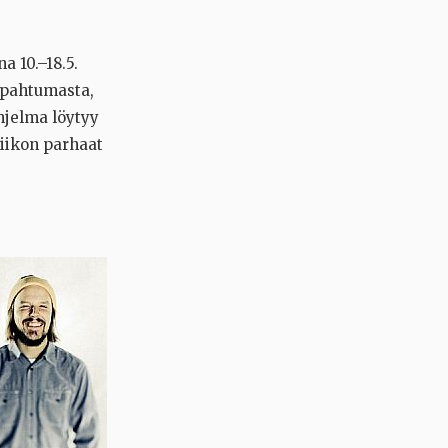
a 10.–18.5.
apahtumasta,
hjelma löytyy
viikon parhaat