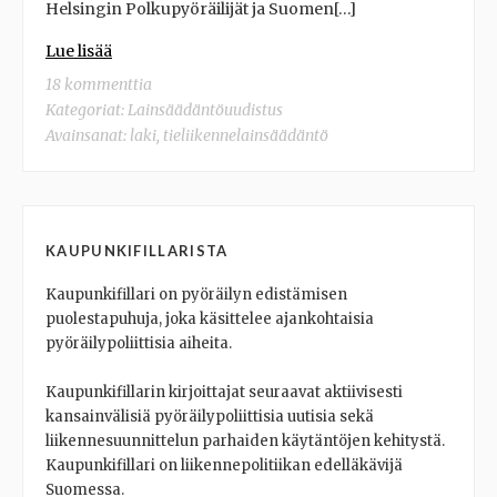
Helsingin Polkupyöräilijät ja Suomen[…]
Lue lisää
18 kommenttia
Kategoriat:
Lainsäädäntöuudistus
Avainsanat:
laki
,
tieliikennelainsäädäntö
KAUPUNKIFILLARISTA
Kaupunkifillari on pyöräilyn edistämisen
puolestapuhuja, joka käsittelee ajankohtaisia
pyöräilypoliittisia aiheita.
Kaupunkifillarin kirjoittajat seuraavat aktiivisesti
kansainvälisiä pyöräilypoliittisia uutisia sekä
liikennesuunnittelun parhaiden käytäntöjen kehitystä.
Kaupunkifillari on liikennepolitiikan edelläkävijä
Suomessa.