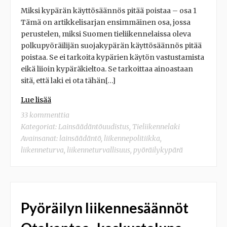
Miksi kypärän käyttösäännös pitää poistaa – osa 1
Tämä on artikkelisarjan ensimmäinen osa, jossa
perustelen, miksi Suomen tieliikennelaissa oleva
polkupyöräilijän suojakypärän käyttösäännös pitää
poistaa. Se ei tarkoita kypärien käytön vastustamista
eikä liioin kypäräkieltoa. Se tarkoittaa ainoastaan
sitä, että laki ei ota tähän[…]
Lue lisää
33 kommenttia
Kategoriat:
Lainsäädäntöuudistus
,
Tieliikennelaki
Avainsanat:
lainsäädäntö
,
liikennepolitiikka
,
liikenneturva
,
liikenneturvallisuus
,
pyöräilykypärä
Pyöräilyn liikennesäännöt