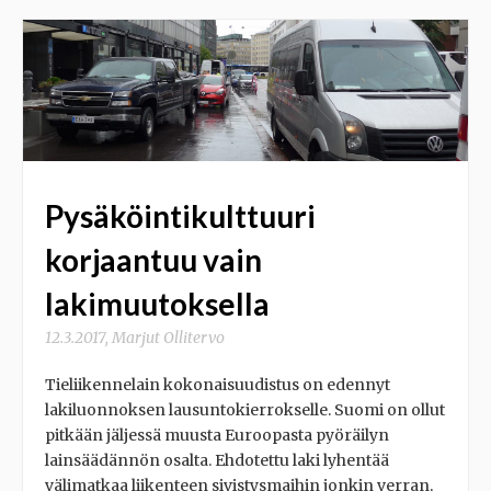
Pysäköintikulttuuri
korjaantuu vain
lakimuutoksella
12.3.2017
,
Marjut Ollitervo
Tieliikennelain kokonaisuudistus on edennyt
lakiluonnoksen lausuntokierrokselle. Suomi on ollut
pitkään jäljessä muusta Euroopasta pyöräilyn
lainsäädännön osalta. Ehdotettu laki lyhentää
välimatkaa liikenteen sivistysmaihin jonkin verran,