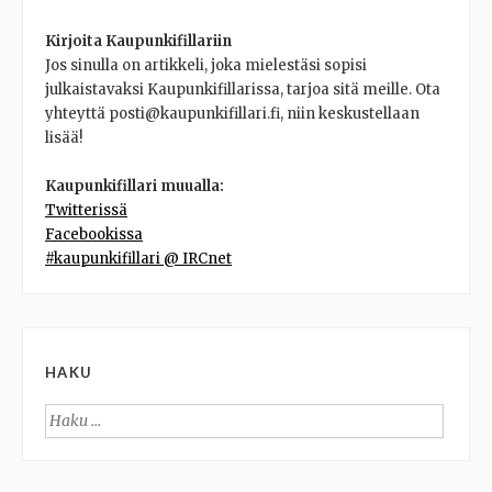
Kirjoita Kaupunkifillariin
Jos sinulla on artikkeli, joka mielestäsi sopisi
julkaistavaksi Kaupunkifillarissa, tarjoa sitä meille. Ota
yhteyttä posti@kaupunkifillari.fi, niin keskustellaan
lisää!
Kaupunkifillari muualla:
Twitterissä
Facebookissa
#kaupunkifillari @ IRCnet
HAKU
Haku: