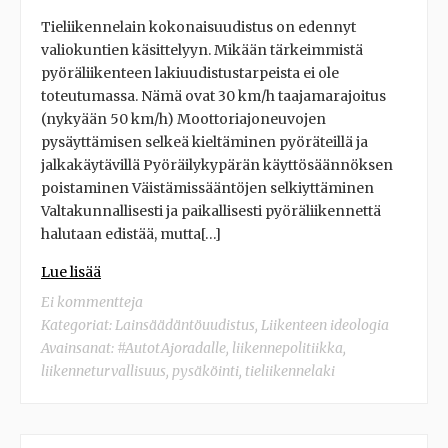
Tieliikennelain kokonaisuudistus on edennyt
valiokuntien käsittelyyn. Mikään tärkeimmistä
pyöräliikenteen lakiuudistustarpeista ei ole
toteutumassa. Nämä ovat 30 km/h taajamarajoitus
(nykyään 50 km/h) Moottoriajoneuvojen
pysäyttämisen selkeä kieltäminen pyöräteillä ja
jalkakäytävillä Pyöräilykypärän käyttösäännöksen
poistaminen Väistämissääntöjen selkiyttäminen
Valtakunnallisesti ja paikallisesti pyöräliikennettä
halutaan edistää, mutta[…]
Lue lisää
Ei kommentteja
Kategoriat:
Lainsäädäntöuudistus
,
Liikenteen ideologia
Avainsanat:
#AutotAjoradalle
,
liikennepolitiikka
,
liikenneturvallisuus
,
pysäköinti
,
tieliikennelaki