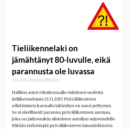
Tieliikennelaki on
jämähtänyt 80-luvulle, eikä
parannusta ole luvassa
3.12.2017
,
Marjut Ollitervo
Hallitus antoi eduskunnalle esityksen uudesta
tieliikennelaista 23.11.2017. Pyöräliikenteen
edistämisen kannalta lakiesitys on suuri pettymys.
Se ei oleellisesti paranna pyöräliikenteen asemaa,
joka on jatkossakin alisteinen autoilun sujuvuudelle.
Mitään tärkeimpiä pyöräliikenteen lainsäädännön