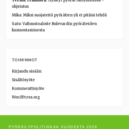
Teemu Tenhunen
:
Hylätyt pyörät taloyhtiöissä –
ohjeistus
Mika
:
Miksi suojateitä pyörätien yli ei pitäisi tehdä
Satu
:
Valtuustoaloite Bulevardin pyöräteiden
kunnostamisesta
TOIMINNOT
Kirjaudu sisään
Sisältösyöte
Kommenttisyöte
WordPress.org
PYÖRÄILYPOLITIIKKAA VUODESTA 2008