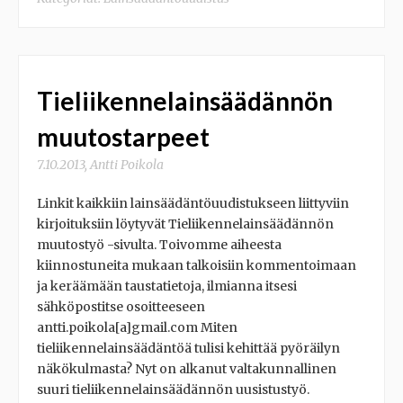
Tieliikennelainsäädännön
muutostarpeet
7.10.2013
,
Antti Poikola
Linkit kaikkiin lainsäädäntöuudistukseen liittyviin
kirjoituksiin löytyvät Tieliikennelainsäädännön
muutostyö -sivulta. Toivomme aiheesta
kiinnostuneita mukaan talkoisiin kommentoimaan
ja keräämään taustatietoja, ilmianna itsesi
sähköpostitse osoitteeseen
antti.poikola[a]gmail.com Miten
tieliikennelainsäädäntöä tulisi kehittää pyöräilyn
näkökulmasta? Nyt on alkanut valtakunnallinen
suuri tieliikennelainsäädännön uusistustyö.