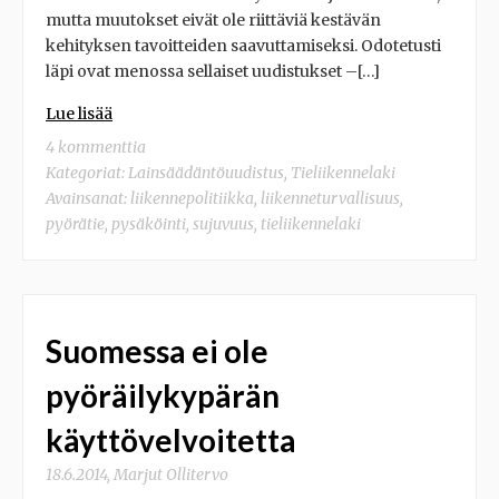
mutta muutokset eivät ole riittäviä kestävän
kehityksen tavoitteiden saavuttamiseksi. Odotetusti
läpi ovat menossa sellaiset uudistukset –[…]
Lue lisää
4 kommenttia
Kategoriat:
Lainsäädäntöuudistus
,
Tieliikennelaki
Avainsanat:
liikennepolitiikka
,
liikenneturvallisuus
,
pyörätie
,
pysäköinti
,
sujuvuus
,
tieliikennelaki
Suomessa ei ole
pyöräilykypärän
käyttövelvoitetta
18.6.2014
,
Marjut Ollitervo