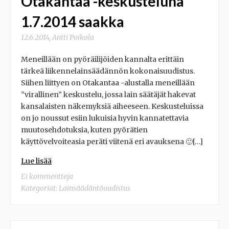
Otakantaa -keskusteluna
1.7.2014 saakka
12.6.2014
,
Antti Poikola
Meneillään on pyöräilijöiden kannalta erittäin
tärkeä liikennelainsäädännön kokonaisuudistus.
Siihen liittyen on Otakantaa -alustalla meneillään
”virallinen” keskustelu, jossa lain säätäjät hakevat
kansalaisten näkemyksiä aiheeseen. Keskusteluissa
on jo noussut esiin lukuisia hyvin kannatettavia
muutosehdotuksia, kuten pyörätien
käyttövelvoiteasia peräti viitenä eri avauksena 🙂[…]
Lue lisää
Ei kommentteja
Kategoriat:
Lainsäädäntöuudistus