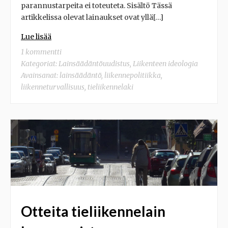
parannustarpeita ei toteuteta. Sisältö Tässä
artikkelissa olevat lainaukset ovat yllä[…]
Lue lisää
1 kommentti
Kategoriat:
Lainsäädäntöuudistus
,
Liikenteen ideologia
Avainsanat:
lainsäädäntö
,
liikennepolitiikka
,
liikenneturvallisuus
,
tieliikennelaki
Otteita tieliikennelain