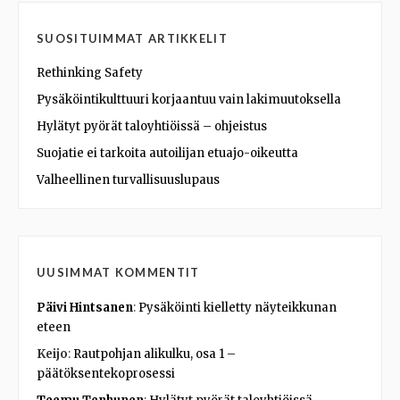
SUOSITUIMMAT ARTIKKELIT
Rethinking Safety
Pysäköintikulttuuri korjaantuu vain lakimuutoksella
Hylätyt pyörät taloyhtiöissä – ohjeistus
Suojatie ei tarkoita autoilijan etuajo-oikeutta
Valheellinen turvallisuuslupaus
UUSIMMAT KOMMENTIT
Päivi Hintsanen
:
Pysäköinti kielletty näyteikkunan
eteen
Keijo
:
Rautpohjan alikulku, osa 1 –
päätöksentekoprosessi