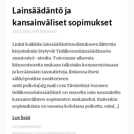
Lainsäädäntö ja
kansainväliset sopimukset
26.11.2013
,
Olli Pottonen
Linkit kaikkiin lainsäädäntöuudistukseen liittyviin
kirjoituksiin löytyvät Tieliikennelainsäädännön
muutostyö -sivulta. Toivomme aiheesta
kiinnostuneita mukaan talkoisiin kommentoimaan
ja keräämään taustatietoja, ilmianna itsesi
sähköpostitse osoitteeseen
antti.poikola[a]gmail.com Tiivistelmä Suomen
tieliikennelainsäädäntö on suurelta osin suunniteltu
kansainvälisten sopimusten mukaiseksi. Kuitenkin
sopimuksista on useassa kohdassa poikettu, osin[…]
Lue lisää
13 kommenttia
Kategoriat:
Lainsäädäntöuudistus