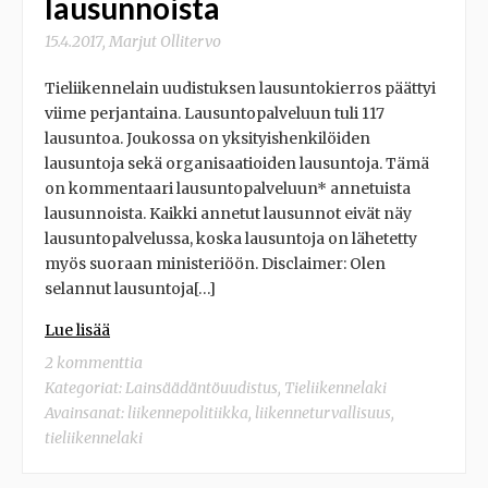
lausunnoista
15.4.2017
,
Marjut Ollitervo
Tieliikennelain uudistuksen lausuntokierros päättyi
viime perjantaina. Lausuntopalveluun tuli 117
lausuntoa. Joukossa on yksityishenkilöiden
lausuntoja sekä organisaatioiden lausuntoja. Tämä
on kommentaari lausuntopalveluun* annetuista
lausunnoista. Kaikki annetut lausunnot eivät näy
lausuntopalvelussa, koska lausuntoja on lähetetty
myös suoraan ministeriöön. Disclaimer: Olen
selannut lausuntoja[…]
Lue lisää
2 kommenttia
Kategoriat:
Lainsäädäntöuudistus
,
Tieliikennelaki
Avainsanat:
liikennepolitiikka
,
liikenneturvallisuus
,
tieliikennelaki