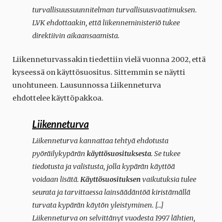
turvallisuussuunnitelman turvallisuusvaatimuksen.
LVK ehdottaakin, että liikenneministeriö tukee
direktiivin aikaansaamista.
Liikenneturvassakin tiedettiin vielä vuonna 2002, että
kyseessä on käyttösuositus. Sittemmin se näytti
unohtuneen. Lausunnossa Liikenneturva
ehdottelee käyttöpakkoa.
Liikenneturva
Liikenneturva kannattaa tehtyä ehdotusta
pyöräilykypärän
käyttösuosituksesta
. Se tukee
tiedotusta ja valistusta, jolla kypärän käyttöä
voidaan lisätä.
Käyttösuosituksen
vaikutuksia tulee
seurata ja tarvittaessa lainsäädäntöä kiristämällä
turvata kypärän käytön yleistyminen. […]
Liikenneturva on selvittänyt vuodesta 1997 lähtien,