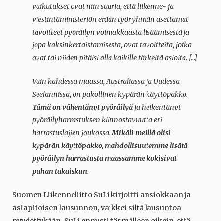
vaikutukset ovat niin suuria, että liikenne- ja
viestintäministeriön erään työryhmän asettamat
tavoitteet pyöräilyn voimakkaasta lisäämisestä ja
jopa kaksinkertaistamisesta, ovat tavoitteita, jotka
ovat tai niiden pitäisi olla kaikille tärkeitä asioita. […]
Vain kahdessa maassa, Australiassa ja Uudessa
Seelannissa, on pakollinen kypärän käyttöpakko.
Tämä on vähentänyt pyöräilyä
ja heikentänyt
pyöräilyharrastuksen kiinnostavuutta eri
harrastuslajien joukossa.
Mikäli meillä olisi
kypärän käyttöpakko, mahdollisuutemme lisätä
pyöräilyn harrastusta maassamme kokisivat
pahan takaiskun.
Suomen Liikenneliitto SuLi kirjoitti ansiokkaan ja
asiapitoisen lausunnon, vaikkei siltä lausuntoa
pyydettykään. SuLi ennusti täsmälleen oikein, että