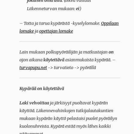
jokaisen oma asia
.
(oikea vastaus
Liikenneturvan mukaan:
ei
)
– Totta ja tarua kypärästä -kyselylomake.
Oppilaan
lomake
ja
opettajan lomake
Lain mukaan polkupyöräilijän ja matkustajan
on
ajon aikana
käytettävä
asianmukaista kypärää. –
turvapupu.net
-> turvatieto -> pyörällä
Kypärää
on käytettävä
Laki velvoittaa
ja järkisyyt puoltavat kypärän
käyttöä. Liikennevahinkojen tutkijalautakuntien
mukaan kypärän käyttö pelastaisi puolet pyöräilyn
kuolonuhreista. Kypärä estää myös lähes kaikki
päävammat.