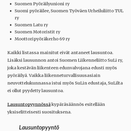
Suomen Pyöräilyunioni ry
Suomi pyöräilee, Suomen Työväen Urheiluliitto TUL
ry
Suomen Latu ry
Suomen Motoristit ry
Moottoripyöräkerho 69 ry
Kaikki listassa mainitut eivät antaneet lausuntoa.
Lisäksi lausunnon antoi Suomen Liikenneliitto SuLi ry,
joka kestävän liikenteen edunvalvojana edusti myös
pyöräilyä. Vaikka liikenneturvallisuusasiain
neuvottelukunnassa istui myös SuLin edustaja, SuLilta
ei ollut pyydetty lausuntoa.
Lausuntopyynnössä
kypäräsäännös esitellään
yksiselitteisesti suosituksena.
Lausuntopyyntö