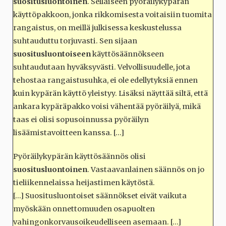
suositusluontoinen
. Sellaiseen pyöräilykypärän
käyttöpakkoon, jonka rikkomisesta voitaisiin tuomita
rangaistus, on meillä julkisessa keskustelussa
suhtauduttu torjuvasti. Sen sijaan
suositusluontoiseen
käyttösäännökseen
suhtaudutaan hyväksyvästi. Velvollisuudelle, jota
tehostaa rangaistusuhka, ei ole edellytyksiä ennen
kuin kypärän käyttö yleistyy. Lisäksi näyttää siltä, että
ankara kypäräpakko voisi vähentää pyöräilyä, mikä
taas ei olisi sopusoinnussa pyöräilyn
lisäämistavoitteen kanssa. […]
Pyöräilykypärän käyttösäännös olisi
suositusluontoinen
. Vastaavanlainen säännös on jo
tieliikennelaissa heijastimen käytöstä.
[…] Suositusluontoiset säännökset eivät vaikuta
myöskään onnettomuuden osapuolten
vahingonkorvausoikeudelliseen asemaan. […]