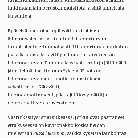
tuskin kukaan kaivautuu Kansallisarkiston kellariin
tutkimaan lain perustelumuistiota ja siitä annettuja
lausuntoja.
Epäselvä muotoilu sopii valtion virallisen
liikennevalistusinstituution Liikenneturvan
tarkoituksiin erinomaisesti. Liikenneturva markkinoi
pykälää kansalle käyttöpakkona, ja kansa uskoo
Liikenneturvaa. Puhumalla velvoitteesta ja jättämällä
järjestelmällisesti sanan ”yleensä” pois on
Liikenneturva muuttanutkin suosituksen
velvoitteeksi. Kätevästi,
huomaamattomasti, päättäjiltä kysymättä ja
demokraattisen prosessin ohi.
Väärinkäsitys istuu sitkeässä. Jotkut ovat päättäneet,
että kyseessä on käyttöpakko, koska heidän
mielestään
laissa lukee niin
, vaikka kyseistä lainkohtaa