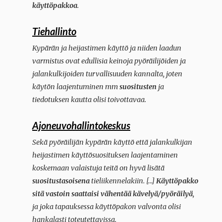
käyttöpakkoa
.
Tiehallinto
Kypärän ja heijastimen käyttö ja niiden laadun
varmistus ovat edullisia keinoja pyöräilijöiden ja
jalankulkijoiden turvallisuuden kannalta, joten
käytön laajentuminen mm
suositusten
ja
tiedotuksen kautta olisi toivottavaa.
Ajoneuvohallintokeskus
Sekä pyöräilijän kypärän käyttö että jalankulkijan
heijastimen käyttösuosituksen laajentaminen
koskemaan valaistuja teitä on hyvä lisätä
suositustasoisena
tieliikennelakiin. […]
Käyttöpakko
sitä vastoin saattaisi vähentää kävelyä/pyöräilyä
,
ja joka tapauksessa käyttöpakon valvonta olisi
hankalasti toteutettavissa.