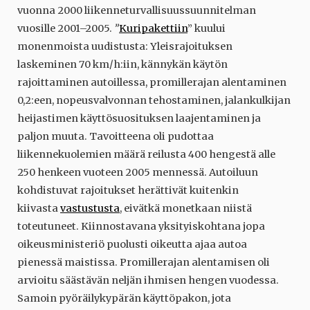
vuonna 2000 liikenneturvallisuussuunnitelman
vuosille 2001–2005.
”
Kuripakettiin
” kuului
monenmoista uudistusta: Yleisrajoituksen
laskeminen 70 km/h:iin, kännykän käytön
rajoittaminen autoillessa, promillerajan alentaminen
0,2:een, nopeusvalvonnan tehostaminen, jalankulkijan
heijastimen käyttösuosituksen laajentaminen ja
paljon muuta. Tavoitteena oli pudottaa
liikennekuolemien määrä reilusta 400 hengestä alle
250 henkeen vuoteen 2005 mennessä. Autoiluun
kohdistuvat rajoitukset herättivät kuitenkin
kiivasta
vastustusta
, eivätkä monetkaan niistä
toteutuneet. Kiinnostavana yksityiskohtana jopa
oikeusministeriö puolusti oikeutta ajaa autoa
pienessä maistissa. Promillerajan alentamisen oli
arvioitu säästävän neljän ihmisen hengen vuodessa.
Samoin pyöräilykypärän käyttöpakon, jota