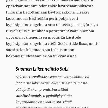
epäselvän sanamuodon takia käyttösäännöksestä
tultaisiin tiedottamaan käyttöpakkona. Lisäksi
lausunnossa käsitellään perinpohjaisesti
kypäräpakon ongelmia Australiassa, jossa pyöräilyn
turvallisuus ei suinkaan parantunut vaan huononi
pyöräilyn vähenemisen myötä. En käsittele
kypäräpakon ongelmia vielä tässä artikkelissa, mutta
suosittelen lukemaan SuLin lausunnon
kokonaisuudessaan, se on tiukkaa asiaa.
Suomen Liikenneliitto SuLi
Liikenneturvallisuusasiain neuvottelukunnassa
laaditussa liikenneturvallisuussuunnitelmassa
päädyttiin kompromissina esittää
suositusluonteisen
pyöräilykypärän
käyttösäännöksen laatimista.
Tämä