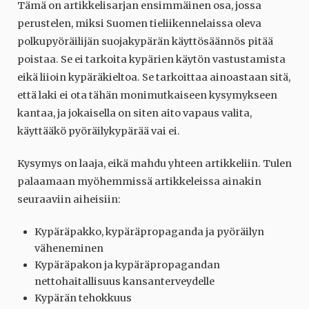
Tämä on artikkelisarjan ensimmäinen osa, jossa
perustelen, miksi Suomen tieliikennelaissa oleva
polkupyöräilijän suojakypärän käyttösäännös pitää
poistaa. Se ei tarkoita kypärien käytön vastustamista
eikä liioin kypäräkieltoa. Se tarkoittaa ainoastaan sitä,
että laki ei ota tähän monimutkaiseen kysymykseen
kantaa, ja jokaisella on siten aito vapaus valita,
käyttääkö pyöräilykypärää vai ei.
Kysymys on laaja, eikä mahdu yhteen artikkeliin. Tulen
palaamaan myöhemmissä artikkeleissa ainakin
seuraaviin aiheisiin:
Kypäräpakko, kypäräpropaganda ja pyöräilyn
väheneminen
Kypäräpakon ja kypäräpropagandan
nettohaitallisuus kansanterveydelle
Kypärän tehokkuus