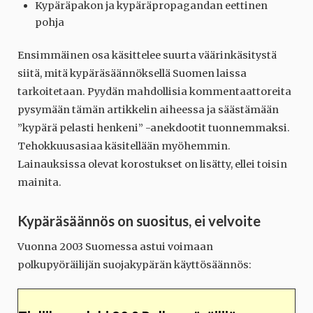
Kypäräpakon ja kypäräpropagandan eettinen
pohja
Ensimmäinen osa käsittelee suurta väärinkäsitystä
siitä, mitä kypäräsäännöksellä Suomen laissa
tarkoitetaan. Pyydän mahdollisia kommentaattoreita
pysymään tämän artikkelin aiheessa ja säästämään
”kypärä pelasti henkeni” -anekdootit tuonnemmaksi.
Tehokkuusasiaa käsitellään myöhemmin.
Lainauksissa olevat korostukset on lisätty, ellei toisin
mainita.
Kypäräsäännös on suositus, ei velvoite
Vuonna 2003 Suomessa astui voimaan
polkupyöräilijän suojakypärän käyttösäännös: