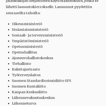
jalankulkijan heijastimen käyttösäännöksiin, jonka se
lähetti lausuntokierrokselle. Lausunnot pyydettiin
seuraavilta tahoilta:
Oikeusministeriö
Sisäasiainministeriö
Sosiaali- ja terveysministeriö
Ympäristöministeriö
Opetusministeriö
Opetushallitus
Ajoneuvohallintokeskus
Tiehallinto
Kuluttajavirasto
Työterveyslaitos
Suomen Standardisoimisliitto SFS
Suomen Kuntaliitto
Kaupan Keskusliitto
Liikennevakuutuskeskus
Liikenneturva