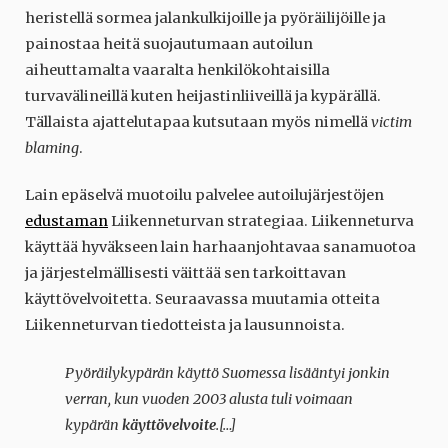
heristellä sormea jalankulkijoille ja pyöräilijöille ja
painostaa heitä suojautumaan autoilun
aiheuttamalta vaaralta henkilökohtaisilla
turvavälineillä kuten heijastinliiveillä ja kypärällä.
Tällaista ajattelutapaa kutsutaan myös nimellä
victim
blaming
.
Lain epäselvä muotoilu palvelee autoilujärjestöjen
edustaman
Liikenneturvan strategiaa. Liikenneturva
käyttää hyväkseen lain harhaanjohtavaa sanamuotoa
ja järjestelmällisesti väittää sen tarkoittavan
käyttövelvoitetta. Seuraavassa muutamia otteita
Liikenneturvan tiedotteista ja lausunnoista.
Pyöräilykypärän käyttö Suomessa lisääntyi jonkin
verran, kun vuoden 2003 alusta tuli voimaan
kypärän
käyttövelvoite
.[…]