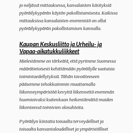
jo neljässä mittauksessa, kansalaisten käsityksiä
pyöräilykypärän käytön pakollistamisesta. Kaikissa
mittauksissa kansalaisten enemmistö on ollut
pyöräilykypärän pakollistamisen kannalla.
Kaupan Keskusliitto ja Urheilu- ja
Vapaa-aikatukkuliikkeet
Mielestämme on tärkeätä, että pyrimme Suomessa
määrätietoisesti kehittämään pyöräilylle suotuisia
toimintaedellytyksiä. Tähän tavoitteeseen
pääsemme tehokkaimmin muuttamalla
liikenneympäristöä kevyttä liikennettä enemmän
huomioivaksi kuitenkaan heikentämättä muiden
liikenteessä toimivien olosuhteita.
Pyöräilyn kiistatta toisaalta terveydelliset ja
toisaalta kansantaloudelliset ja ympäristölliset