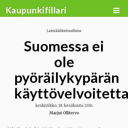
Skip
Kaupunkifillari
to
content
Lainsäädäntöuudistus
Suomessa ei
ole
pyöräilykypärän
käyttövelvoitett
keskiviikko, 18. kesäkuuta 2014
Marjut Ollitervo