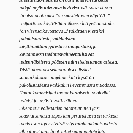
suositusluonteisuus on äärimmäisen tärkeätä
näkyä myös tulevassa lakitekstissä
. Suositeltava
ilmaisumuoto olisi: “on suositeltavaa käyttää …”.
Heijastimen käyttösäännökseen liittyvä muotoilu:
“on yleensä käytettävä …”
tulkitaan viestiksi
pakollisuudesta, vaikkakaan
käyttämättömyydestä ei rangaistaisi, ja
käytännössä tiedotusvälineet tulisivat
todennäköisesti pääosin näin tiedottaman asiasta.
Tästä aiheutuisi sekaannuksen lisäksi
samankaltaisia ongelmia kuin kypärän
pakollisuudesta vaikkakin lievemmässä muodossa.
Haitat kumoaisivat moninkertaisesti tavoitellut
hyödyt ja myös tavoitteellinen
liikenneturvallisuuden parantuminen jäisi
saaavuttamatta. Myös lain perusteluissa on tärkeää
tuoda esiin nyt esitettyä selvemmin pakollisuudesta
aiheutuvat ongelmat, jottei sanamuotoja lain