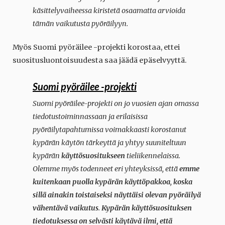
käsittelyvaiheessa kiristetä osaamatta arvioida
tämän vaikutusta pyöräilyyn.
Myös Suomi pyöräilee -projekti korostaa, ettei
suositusluontoisuudesta saa jäädä epäselvyyttä.
Suomi pyöräilee -projekti
Suomi pyöräilee-projekti on jo vuosien ajan omassa
tiedotustoiminnassaan ja erilaisissa
pyöräilytapahtumissa voimakkaasti korostanut
kypärän käytön tärkeyttä ja yhtyy suuniteltuun
kypärän
käyttösuositukseen
tieliikennelaissa.
Olemme myös todenneet eri yhteyksissä, että
emme
kuitenkaan puolla kypärän käyttöpakkoa
,
koska
sillä ainakin toistaiseksi näyttäisi olevan pyöräilyä
vähentävä vaikutus
.
Kypärän käyttösuosituksen
tiedotuksessa on selvästi käytävä ilmi, että