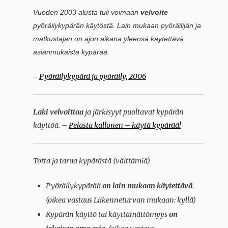
Vuoden 2003 alusta tuli voimaan
velvoite
pyöräilykypärän käytöstä. Lain mukaan pyöräilijän ja
matkustajan on ajon aikana yleensä käytettävä
asianmukaista kypärää.
Pyöräilykypärä ja pyöräily, 2006
–
Laki velvoittaa
ja järkisyyt puoltavat kypärän
käyttöä. –
Pelasta kallonen – käytä kypärää!
Totta ja tarua kypärästä
(väittämiä)
Pyöräilykypärää
on lain mukaan käytettävä
.
(oikea vastaus Liikenneturvan mukaan: kyllä)
Kypärän käyttö tai käyttämättömyys
on