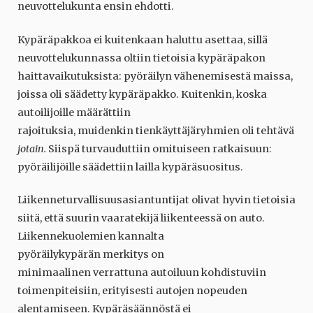
neuvottelukunta ensin ehdotti.
Kypäräpakkoa ei kuitenkaan haluttu asettaa, sillä
neuvottelukunnassa oltiin tietoisia kypäräpakon
haittavaikutuksista: pyöräilyn vähenemisestä maissa,
joissa oli säädetty kypäräpakko. Kuitenkin, koska
autoilijoille määrättiin
rajoituksia, muidenkin tienkäyttäjäryhmien oli tehtävä
jotain.
Siispä turvauduttiin omituiseen ratkaisuun:
pyöräilijöille säädettiin lailla kypäräsuositus.
Liikenneturvallisuusasiantuntijat olivat hyvin tietoisia
siitä, että suurin vaaratekijä liikenteessä on auto.
Liikennekuolemien kannalta
pyöräilykypärän merkitys on
minimaalinen verrattuna autoiluun kohdistuviin
toimenpiteisiin, erityisesti autojen nopeuden
alentamiseen. Kypäräsäännöstä ei