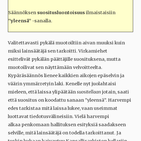
Säännöksen
suositusluontoisuus
ilmaistaisiin
”yleensä”
-sanalla.
Valitettavasti pykälä muotoiltiin aivan muuksi kuin
miksi lainsäätäjä sen tarkoitti. Virkamiehet
esittelivät pykälän päättäjille suosituksena, mutta
muotoilivat sen näyttämään velvoitteelta.
Kypäräsäännös lienee kaikkien aikojen epäselvin ja
väärin ymmärretyin laki. Kenelle nyt juolahtaisi
mieleen, että laissa ylipäätään
suositellaan
jotain, saati
että suositus on koodattu sanaan ”yleensä”. Harvempi
edes tarkistaa mitä laissa lukee, vaan useimmat
luottavat tiedotusvälineisiin. Vielä harvempi
alkaa penkomaan hallituksen esityksiä saadakseen
selville, mitä lainsäätäjä on todella tarkoittanut. Ja