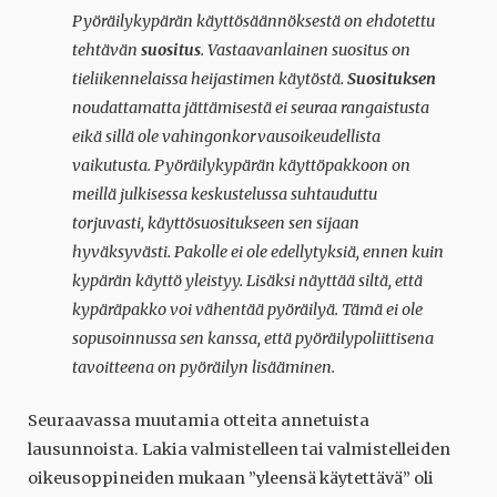
Pyöräilykypärän käyttösäännöksestä on ehdotettu
tehtävän
suositus
. Vastaavanlainen suositus on
tieliikennelaissa heijastimen käytöstä.
Suosituksen
noudattamatta jättämisestä ei seuraa rangaistusta
eikä sillä ole vahingonkorvausoikeudellista
vaikutusta. Pyöräilykypärän käyttöpakkoon on
meillä julkisessa keskustelussa suhtauduttu
torjuvasti, käyttösuositukseen sen sijaan
hyväksyvästi. Pakolle ei ole edellytyksiä, ennen kuin
kypärän käyttö yleistyy. Lisäksi näyttää siltä, että
kypäräpakko voi vähentää pyöräilyä. Tämä ei ole
sopusoinnussa sen kanssa, että pyöräilypoliittisena
tavoitteena on pyöräilyn lisääminen.
Seuraavassa muutamia otteita annetuista
lausunnoista. Lakia valmistelleen tai valmistelleiden
oikeusoppineiden mukaan ”yleensä käytettävä” oli