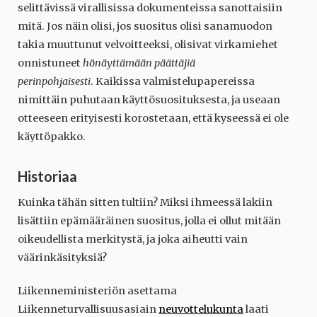
selittävissä virallisissa dokumenteissa sanottaisiin
mitä. Jos näin olisi, jos suositus olisi sanamuodon
takia muuttunut velvoitteeksi, olisivat virkamiehet
onnistuneet
hönäyttämään päättäjiä
perinpohjaisesti
. Kaikissa valmistelupapereissa
nimittäin puhutaan käyttösuosituksesta, ja useaan
otteeseen erityisesti korostetaan, että kyseessä ei ole
käyttöpakko.
Historiaa
Kuinka tähän sitten tultiin? Miksi ihmeessä lakiin
lisättiin epämääräinen suositus, jolla ei ollut mitään
oikeudellista merkitystä, ja joka aiheutti vain
väärinkäsityksiä?
Liikenneministeriön asettama
Liikenneturvallisuusasiain
neuvottelukunta
laati