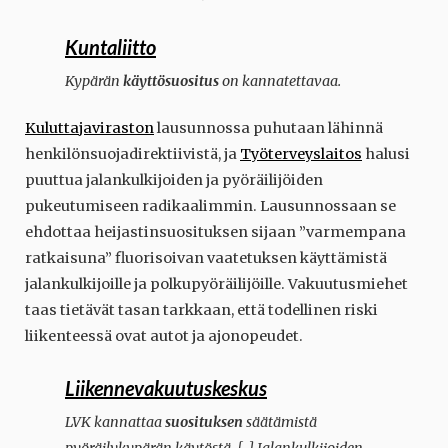
Kuntaliitto
Kypärän
käyttösuositus
on kannatettavaa.
Kuluttajaviraston
lausunnossa puhutaan lähinnä
henkilönsuojadirektiivistä, ja
Työterveyslaitos
halusi
puuttua jalankulkijoiden ja pyöräilijöiden
pukeutumiseen radikaalimmin. Lausunnossaan se
ehdottaa heijastinsuosituksen sijaan ”varmempana
ratkaisuna” fluorisoivan vaatetuksen käyttämistä
jalankulkijoille ja polkupyöräilijöille. Vakuutusmiehet
taas tietävät tasan tarkkaan, että todellinen riski
liikenteessä ovat autot ja ajonopeudet.
Liikennevakuutuskeskus
LVK kannattaa
suosituksen
säätämistä