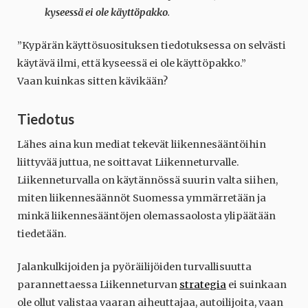
kyseessä ei ole käyttöpakko
.
”Kypärän käyttösuosituksen tiedotuksessa on selvästi
käytävä ilmi, että kyseessä ei ole käyttöpakko.”
Vaan kuinkas sitten kävikään?
Tiedotus
Lähes aina kun mediat tekevät liikennesääntöihin
liittyvää juttua, ne soittavat Liikenneturvalle.
Liikenneturvalla on käytännössä suurin valta siihen,
miten liikennesäännöt Suomessa ymmärretään ja
minkä liikennesääntöjen olemassaolosta ylipäätään
tiedetään.
Jalankulkijoiden ja pyöräilijöiden turvallisuutta
parannettaessa Liikenneturvan
strategia
ei suinkaan
ole ollut valistaa vaaran aiheuttajaa, autoilijoita, vaan