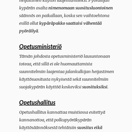
heijastimen käytön laajentamiseksi. Pyöräilijän
kypärän osalta
nimenomaan suositusluontoinen
säännös on paikallaan, koska sen vaihtoehtona
esillä ollut
kypäräpakko saattaisi vähentää
pyöräilyä
.
Opetusministeriö
Tämän johdosta opetusministeriö lausuntonaan
toteaa, että sillä ei ole huomauttamista
suunnitelmiin laajentaa jalankulkijan heijastimen
käyttösuositusta nykyisestä sekä suunnitelmiin
suojakypärän käyttöä koskeviksi
suosituksiksi
.
Opetushallitus
Opetushallitus kannattaa muistiossa esitettyä
kannanottoa, että polkupyöräkypärän
käyttösäännöksestä tehtäisiin
suositus eikä