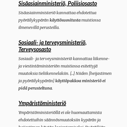
Sisäasiainministeriö, Poliisiosasto
Sisäasiainministeriö kannattaa ehdotettua
pyöräilykypärän
käyttösuositusta
muistiossa
ilmenevillä perusteilla.
Sosiaali- ja terveysministeriö,
Terveysosasto
Sosiaali- ja terveysministeriö kannattaa liikenne-
ja viestintäministeriön muistiossa esitettyjä
muutoksia tieliikennelakiin. […] Niiden [heijastimen
ja pyöräilykypärän]
käyttöpakkoa ministeriö ei
pidä perusteltuna
.
Ympäristöministeriö
Ympäristöministeriöllä ei ole huomauttamista
ehdotettuihin säännösmuutoksiin kypärän ja