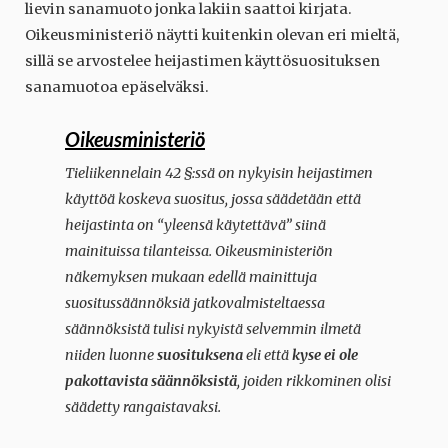
lievin sanamuoto jonka lakiin saattoi kirjata.
Oikeusministeriö näytti kuitenkin olevan eri mieltä,
sillä se arvostelee heijastimen käyttösuosituksen
sanamuotoa epäselväksi.
Oikeusministeriö
Tieliikennelain 42 §:ssä on nykyisin heijastimen
käyttöä koskeva suositus, jossa säädetään että
heijastinta on “yleensä käytettävä” siinä
mainituissa tilanteissa. Oikeusministeriön
näkemyksen mukaan edellä mainittuja
suositussäännöksiä jatkovalmisteltaessa
säännöksistä tulisi nykyistä selvemmin ilmetä
niiden luonne
suosituksena
eli että
kyse ei ole
pakottavista säännöksistä
, joiden rikkominen olisi
säädetty rangaistavaksi.