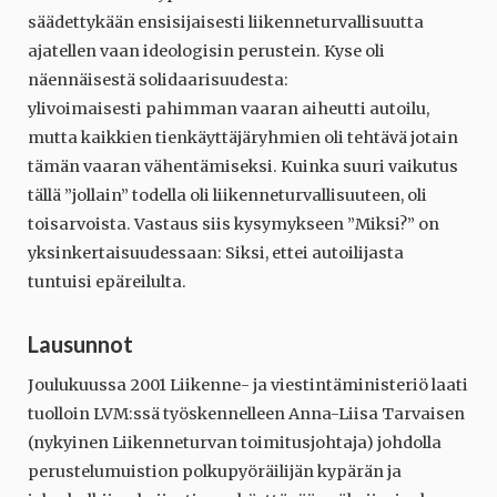
säädettykään ensisijaisesti liikenneturvallisuutta
ajatellen vaan ideologisin perustein. Kyse oli
näennäisestä solidaarisuudesta:
ylivoimaisesti pahimman vaaran aiheutti autoilu,
mutta kaikkien tienkäyttäjäryhmien oli tehtävä jotain
tämän vaaran vähentämiseksi. Kuinka suuri vaikutus
tällä ”jollain” todella oli liikenneturvallisuuteen, oli
toisarvoista. Vastaus siis kysymykseen ”Miksi?” on
yksinkertaisuudessaan: Siksi, ettei autoilijasta
tuntuisi epäreilulta.
Lausunnot
Joulukuussa 2001 Liikenne- ja viestintäministeriö laati
tuolloin LVM:ssä työskennelleen Anna-Liisa Tarvaisen
(nykyinen Liikenneturvan toimitusjohtaja) johdolla
perustelumuistion polkupyöräilijän kypärän ja