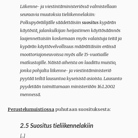
Liikenne- ja viestintäministeriössä valmistellaan
seuraavia muutoksia tieliikennelakiin:
Polkupyöräilijälle säädettäisiin
suositus
kypärän
käytöstä, jalankulkijan heijastimen käyttösäännös
laajennettaisiin koskemaan myös valaistuja teitä ja
kypärän käyttövelvollisuus määrättäisiin eräissä
moottoriajoneuvoissa myös alle 15-vuotiaille
matkustajille. Näistä aiheista on laadittu muistio,
jonka pohjalta liikenne- ja viestintäministeriö
pyytää teiltä lausuntoa kyseisistä asioista. Lausunto
pyydetään toimittamaan ministeriöön 16.1.2002
mennessä.
Perustelumuistiossa
puhutaan suosituksesta:
2.5 Suositus tieliikennelakiin
[…]