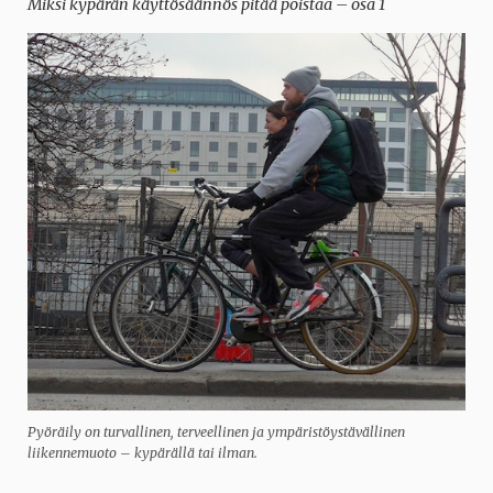
Miksi kypärän käyttösäännös pitää poistaa – osa 1
Pyöräily on turvallinen, terveellinen ja ympäristöystävällinen
liikennemuoto – kypärällä tai ilman.