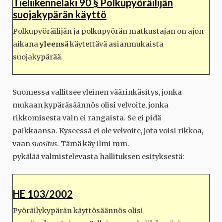
Tieliikennelaki 90 § Polkupyöräilijän
suojakypärän käyttö
Polkupyöräilijän ja polkupyörän matkustajan on ajon
aikana
yleensä
käytettävä asianmukaista
suojakypärää.
Suomessa vallitsee yleinen väärinkäsitys, jonka
mukaan kypäräsäännös olisi velvoite, jonka
rikkomisesta vain ei rangaista. Se ei pidä
paikkaansa. Kyseessä ei ole velvoite, jota voisi rikkoa,
vaan
suositus
. Tämä käy ilmi mm.
pykälää valmistelevasta hallituksen esityksestä:
HE 103/2002
Pyöräilykypärän käyttösäännös olisi