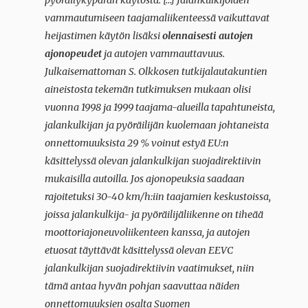
pyöräilykypärän käytöstä. […] Jalankulkijoiden
vammautumiseen taajamaliikenteessä vaikuttavat
heijastimen käytön lisäksi
olennaisesti autojen
ajonopeudet
ja autojen vammauttavuus.
Julkaisemattoman S. Olkkosen tutkijalautakuntien
aineistosta tekemän tutkimuksen mukaan olisi
vuonna 1998 ja 1999 taajama-alueilla tapahtuneista,
jalankulkijan ja pyöräilijän kuolemaan johtaneista
onnettomuuksista 29 % voinut estyä EU:n
käsittelyssä olevan jalankulkijan suojadirektiivin
mukaisilla autoilla. Jos ajonopeuksia saadaan
rajoitetuksi 30-40 km/h:iin taajamien keskustoissa,
joissa jalankulkija- ja pyöräilijäliikenne on tiheää
moottoriajoneuvoliikenteen kanssa, ja autojen
etuosat täyttävät käsittelyssä olevan EEVC
jalankulkijan suojadirektiivin vaatimukset, niin
tämä antaa hyvän pohjan saavuttaa näiden
onnettomuuksien osalta Suomen