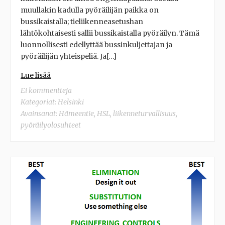
muullakin kadulla pyöräilijän paikka on
bussikaistalla; tieliikenneasetushan
lähtökohtaisesti sallii bussikaistalla pyöräilyn. Tämä
luonnollisesti edellyttää bussinkuljettajan ja
pyöräilijän yhteispeliä. Ja[…]
Lue lisää
Ei kommentteja
Kategoriat:
Helsinki
Avainsanat:
Hämeentie
,
HSL
,
liikenneturvallisuus
,
pyöräilyolosuhteet