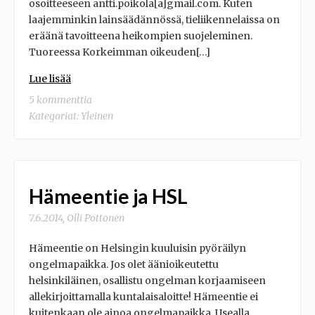
osoitteeseen antti.poikola[a]gmail.com. Kuten
laajemminkin lainsäädännössä, tieliikennelaissa on
eräänä tavoitteena heikompien suojeleminen.
Tuoreessa Korkeimman oikeuden[…]
Lue lisää
5 kommenttia
Kategoriat:
Yleinen
Hämeentie ja HSL
7.6.2014
,
Olli Pottonen
Hämeentie on Helsingin kuuluisin pyöräilyn
ongelmapaikka. Jos olet äänioikeutettu
helsinkiläinen, osallistu ongelman korjaamiseen
allekirjoittamalla kuntalaisaloitte! Hämeentie ei
kuitenkaan ole ainoa ongelmapaikka. Usealla