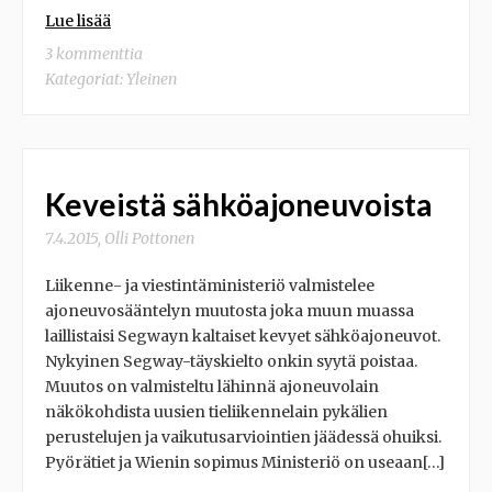
Lue lisää
3 kommenttia
Kategoriat:
Yleinen
Keveistä sähköajoneuvoista
7.4.2015
,
Olli Pottonen
Liikenne- ja viestintäministeriö valmistelee
ajoneuvosääntelyn muutosta joka muun muassa
laillistaisi Segwayn kaltaiset kevyet sähköajoneuvot.
Nykyinen Segway-täyskielto onkin syytä poistaa.
Muutos on valmisteltu lähinnä ajoneuvolain
näkökohdista uusien tieliikennelain pykälien
perustelujen ja vaikutusarviointien jäädessä ohuiksi.
Pyörätiet ja Wienin sopimus Ministeriö on useaan[…]