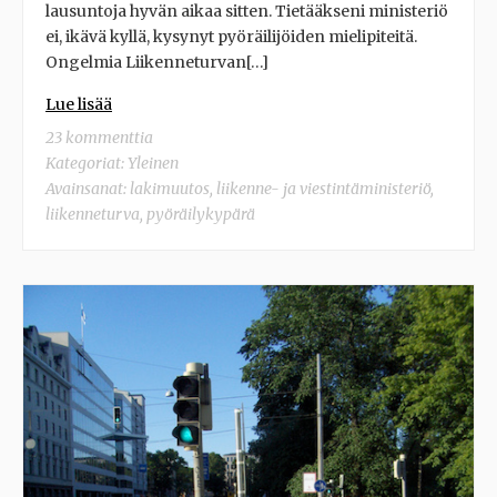
lausuntoja hyvän aikaa sitten. Tietääkseni ministeriö
ei, ikävä kyllä, kysynyt pyöräilijöiden mielipiteitä.
Ongelmia Liikenneturvan[…]
Lue lisää
23 kommenttia
Kategoriat:
Yleinen
Avainsanat:
lakimuutos
,
liikenne- ja viestintäministeriö
,
liikenneturva
,
pyöräilykypärä