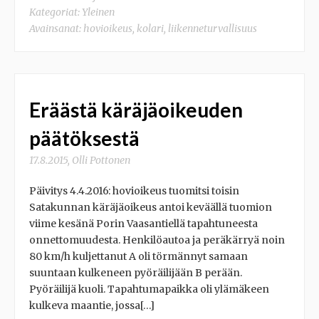
Kategoriat:
Yleinen
Avainsanat:
hovioikeus
,
kolari
,
liikenneturvallisuus
Eräästä käräjäoikeuden
päätöksestä
17.8.2015
,
Olli Pottonen
Päivitys 4.4.2016: hovioikeus tuomitsi toisin
Satakunnan käräjäoikeus antoi keväällä tuomion
viime kesänä Porin Vaasantiellä tapahtuneesta
onnettomuudesta. Henkilöautoa ja peräkärryä noin
80 km/h kuljettanut A oli törmännyt samaan
suuntaan kulkeneen pyöräilijään B perään.
Pyöräilijä kuoli. Tapahtumapaikka oli ylämäkeen
kulkeva maantie, jossa[…]