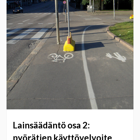
Lainsäädäntö osa 2:
pyörätien käyttövelvoite