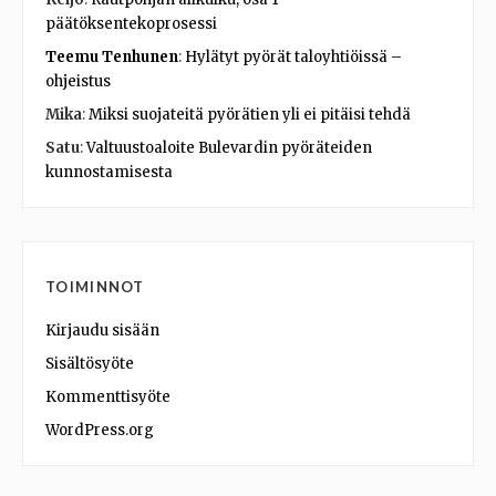
päätöksentekoprosessi
Teemu Tenhunen
:
Hylätyt pyörät taloyhtiöissä –
ohjeistus
Mika
:
Miksi suojateitä pyörätien yli ei pitäisi tehdä
Satu
:
Valtuustoaloite Bulevardin pyöräteiden
kunnostamisesta
TOIMINNOT
Kirjaudu sisään
Sisältösyöte
Kommenttisyöte
WordPress.org