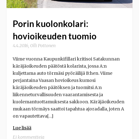
Porin kuolonkolari:
hovioikeuden tuomio
4.4.2016
,
Olli Pottonen
Viime vuonna Kaupunkifillari kritisoi Satakunnan
käräjäoikeuden päätöstä kolarista, jossa A:n
kuljettama auto törmäsi pyöräilijä B:hen. Viime
perjantaina Vaasan hovioikeus kumosi
käräjäoikeuden päätöksen ja tuomitsi A:n
liikenneturvallisuuden vaarantamisesta ja
kuolemantuottamuksesta sakkoon. Käräjäoikeuden
mukaan törmäys saattoi tapahtua ajoradalla, joten A
on vapautettava[…]
Lue lisää
Ei kommentteja