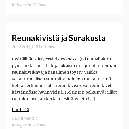
Kategoriat:
Yleinen
Reunakivistä ja Surakusta
20.12.2013
,
Olli Pottonen
Pyöräilijän siirtyessä risteyksessä (tai muuallakin)
pyörätieltä ajoradalle ja takaisin on ajoradan reunan
reunakivi ikävä ja haitallinen töyssy. Vaikka
valtakunnallisen suunnitteluohjeen mukaan siinä
kohtaa ei kuuluisi olla reunakiveä, ovat reunakivet
käytännössä hyvin yleisiä. Helsingin polkupyöräilijät
ry. onkin useaan kertaan esittänyt ettei[…]
Lue lisää
7 kommenttia
Kategoriat:
Yleinen