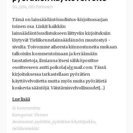
9.4.2014
,
Olli Pottonen
Tämä on lainsäädäntöuudistus-kirjoitussarjan
toinen osa. Linkit kaikkiin
lainsäädäntöuudistukseen liittyviin kirjoituksiin
löytyvät Tieliikennelainsäädännön muutostyö -
sivulta. Toivomme aiheesta kiinnostuneita mukaan
talkoisiin kommentoimaan ja keräämään
taustatietoja, ilmianna itsesi sähköpostitse
osoitteeseen antti.poikola[a]gmail.com. Tässä
kirjoituksessa tarkastellaan pyörätien
käyttövelvoitetta mutta myös muita pyörätietä
koskevia sääntöjä. Väistämisvelvollisuudet[…]
Lue lisää
14 kommenttia
Kategoriat:
Yleinen
Avainsanat:
pyörätie
,
pyörätien käyttöpakko
,
tieliikennelaki