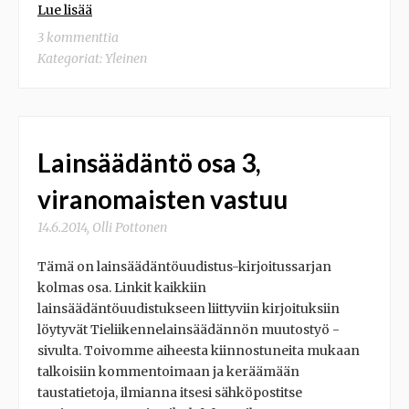
Lue lisää
3 kommenttia
Kategoriat:
Yleinen
Lainsäädäntö osa 3,
viranomaisten vastuu
14.6.2014
,
Olli Pottonen
Tämä on lainsäädäntöuudistus-kirjoitussarjan
kolmas osa. Linkit kaikkiin
lainsäädäntöuudistukseen liittyviin kirjoituksiin
löytyvät Tieliikennelainsäädännön muutostyö -
sivulta. Toivomme aiheesta kiinnostuneita mukaan
talkoisiin kommentoimaan ja keräämään
taustatietoja, ilmianna itsesi sähköpostitse