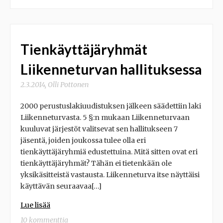
Tienkäyttäjäryhmät
Liikenneturvan hallituksessa
2.3.2014
,
Olli Pottonen
2000 perustuslakiuudistuksen jälkeen säädettiin laki
Liikenneturvasta. 5 §:n mukaan Liikenneturvaan
kuuluvat järjestöt valitsevat sen hallitukseen 7
jäsentä, joiden joukossa tulee olla eri
tienkäyttäjäryhmiä edustettuina. Mitä sitten ovat eri
tienkäyttäjäryhmät? Tähän ei tietenkään ole
yksikäsitteistä vastausta. Liikenneturva itse näyttäisi
käyttävän seuraavaa[…]
Lue lisää
10 kommenttia