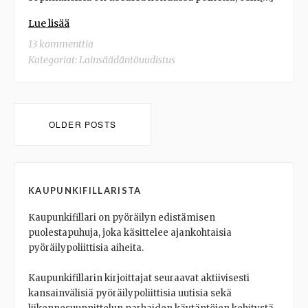
Lue lisää
13 kommenttia
Kategoriat:
Lainsäädäntöuudistus
Posts
OLDER POSTS
navigation
KAUPUNKIFILLARISTA
Kaupunkifillari on pyöräilyn edistämisen
puolestapuhuja, joka käsittelee ajankohtaisia
pyöräilypoliittisia aiheita.
Kaupunkifillarin kirjoittajat seuraavat aktiivisesti
kansainvälisiä pyöräilypoliittisia uutisia sekä