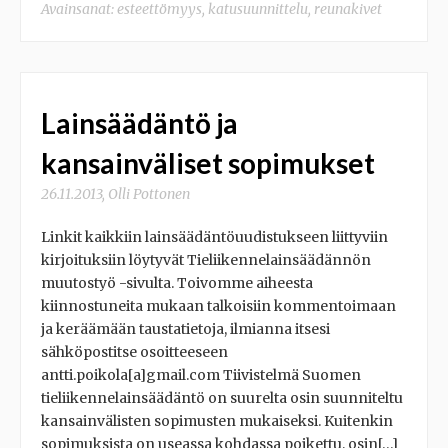
Avainsanat:
esteettömyys
,
katusuunnittelu
,
reunakivet
Lainsäädäntö ja
kansainväliset sopimukset
26.11.2013
,
Olli Pottonen
Linkit kaikkiin lainsäädäntöuudistukseen liittyviin
kirjoituksiin löytyvät Tieliikennelainsäädännön
muutostyö -sivulta. Toivomme aiheesta
kiinnostuneita mukaan talkoisiin kommentoimaan
ja keräämään taustatietoja, ilmianna itsesi
sähköpostitse osoitteeseen
antti.poikola[a]gmail.com Tiivistelmä Suomen
tieliikennelainsäädäntö on suurelta osin suunniteltu
kansainvälisten sopimusten mukaiseksi. Kuitenkin
sopimuksista on useassa kohdassa poikettu, osin[…]