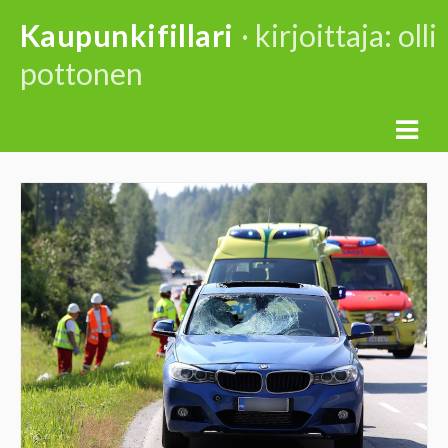
Skip
Kaupunkifillari
· kirjoittaja:
olli
to
pottonen
content