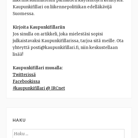
liikennesuunnittelun parhaiden käytäntöjen kehitystä.
Kaupunkifillari on liikennepolitiikan edelläkävijä
Suomessa.
Kirjoita Kaupunkifillariin
Jos sinulla on artikkeli, joka mielestäsi sopisi
julkaistavaksi Kaupunkifillarissa, tarjoa sitä meille. Ota
yhteyttä posti@kaupunkifillari.fi, niin keskustellaan
lisää!
Kaupunkifillari muualla:
Twitterissä
Facebookissa
#kaupunkifillari @ IRCnet
HAKU
Haku: