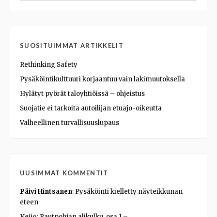
SUOSITUIMMAT ARTIKKELIT
Rethinking Safety
Pysäköintikulttuuri korjaantuu vain lakimuutoksella
Hylätyt pyörät taloyhtiöissä – ohjeistus
Suojatie ei tarkoita autoilijan etuajo-oikeutta
Valheellinen turvallisuuslupaus
UUSIMMAT KOMMENTIT
Päivi Hintsanen
:
Pysäköinti kielletty näyteikkunan
eteen
Keijo
:
Rautpohjan alikulku, osa 1 –