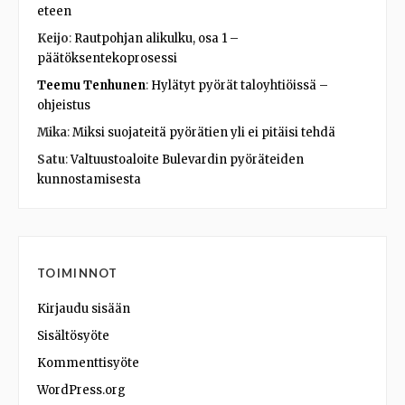
eteen
Keijo
:
Rautpohjan alikulku, osa 1 –
päätöksentekoprosessi
Teemu Tenhunen
:
Hylätyt pyörät taloyhtiöissä –
ohjeistus
Mika
:
Miksi suojateitä pyörätien yli ei pitäisi tehdä
Satu
:
Valtuustoaloite Bulevardin pyöräteiden
kunnostamisesta
TOIMINNOT
Kirjaudu sisään
Sisältösyöte
Kommenttisyöte
WordPress.org