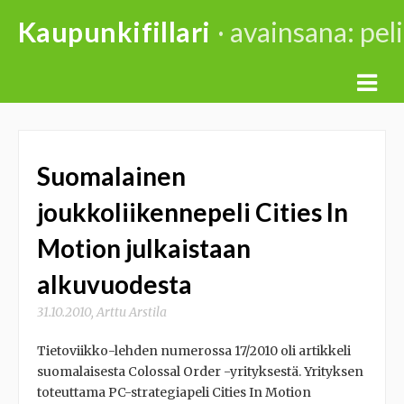
Skip
Kaupunkifillari
· avainsana: peli
to
content
Suomalainen
joukkoliikennepeli Cities In
Motion julkaistaan
alkuvuodesta
31.10.2010
,
Arttu Arstila
Tietoviikko-lehden numerossa 17/2010 oli artikkeli
suomalaisesta Colossal Order -yrityksestä. Yrityksen
toteuttama PC-strategiapeli Cities In Motion