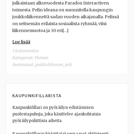
julkaistaan alkuvuodesta Paradox Interactiven
toimesta. Pelin ideana on suunnitella kaupungin
joukkoliikennettä sadan vuoden aikajanalla. Pelissä
on seitsemän erilaista sosiaalista ryhmää, viisi
liikennemuotoa ja 30 eri[…]
Lue lisää
3 kommenttia
Kategoriat:
Yleinen
Avainsanat:
joukkoliikenne
,
peli
KAUPUNKIFILLARISTA
Kaupunkifillari on pyöräilyn edistämisen
puolestapuhuja, joka käsittelee ajankohtaisia
pyöräilypoliittisia aiheita.
Kaupunkifillarin kirjoittajat seuraavat aktiivisesti