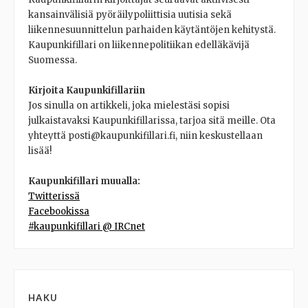
kansainvälisiä pyöräilypoliittisia uutisia sekä
liikennesuunnittelun parhaiden käytäntöjen kehitystä.
Kaupunkifillari on liikennepolitiikan edelläkävijä
Suomessa.
Kirjoita Kaupunkifillariin
Jos sinulla on artikkeli, joka mielestäsi sopisi
julkaistavaksi Kaupunkifillarissa, tarjoa sitä meille. Ota
yhteyttä posti@kaupunkifillari.fi, niin keskustellaan
lisää!
Kaupunkifillari muualla:
Twitterissä
Facebookissa
#kaupunkifillari @ IRCnet
HAKU