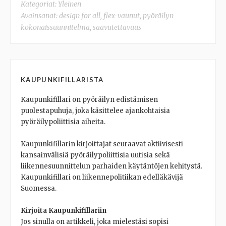
Kategoriat:
Yleinen
Avainsanat:
design for all
,
flex-vaunut
,
pyöräilyn
kokonaissuunnitelma
,
saavutettavuus
KAUPUNKIFILLARISTA
Kaupunkifillari on pyöräilyn edistämisen
puolestapuhuja, joka käsittelee ajankohtaisia
pyöräilypoliittisia aiheita.
Kaupunkifillarin kirjoittajat seuraavat aktiivisesti
kansainvälisiä pyöräilypoliittisia uutisia sekä
liikennesuunnittelun parhaiden käytäntöjen kehitystä.
Kaupunkifillari on liikennepolitiikan edelläkävijä
Suomessa.
Kirjoita Kaupunkifillariin
Jos sinulla on artikkeli, joka mielestäsi sopisi