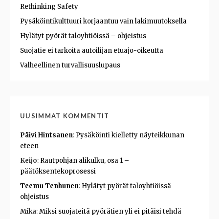
Rethinking Safety
Pysäköintikulttuuri korjaantuu vain lakimuutoksella
Hylätyt pyörät taloyhtiöissä – ohjeistus
Suojatie ei tarkoita autoilijan etuajo-oikeutta
Valheellinen turvallisuuslupaus
UUSIMMAT KOMMENTIT
Päivi Hintsanen
:
Pysäköinti kielletty näyteikkunan
eteen
Keijo
:
Rautpohjan alikulku, osa 1 –
päätöksentekoprosessi
Teemu Tenhunen
:
Hylätyt pyörät taloyhtiöissä –
ohjeistus
Mika
:
Miksi suojateitä pyörätien yli ei pitäisi tehdä