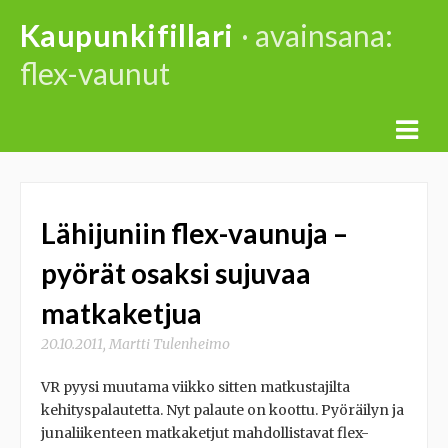
Skip
Kaupunkifillari
· avainsana:
to
flex-vaunut
content
Lähijuniin flex-vaunuja –
pyörät osaksi sujuvaa
matkaketjua
20.10.2011
,
Martti Tulenheimo
VR pyysi muutama viikko sitten matkustajilta
kehityspalautetta. Nyt palaute on koottu. Pyöräilyn ja
junaliikenteen matkaketjut mahdollistavat flex-