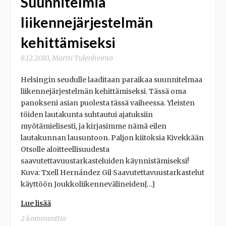
Suunnitelmia
liikennejärjestelmän
kehittämiseksi
8.12.2010
,
Martti Tulenheimo
Helsingin seudulle laaditaan paraikaa suunnitelmaa
liikennejärjestelmän kehittämiseksi. Tässä oma
panokseni asian puolesta tässä vaiheessa. Yleisten
töiden lautakunta suhtautui ajatuksiin
myötämielisesti, ja kirjasimme nämä eilen
lautakunnan lausuntoon. Paljon kiitoksia Kivekkään
Otsolle aloitteellisuudesta
saavutettavuustarkasteluiden käynnistämiseksi!
Kuva: Txell Hernández Gil Saavutettavuustarkastelut
käyttöön Joukkoliikennevälineiden[…]
Lue lisää
2 kommenttia