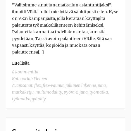
”Valitsimme sinut junamatkailun asiantuntijaksi”,
ilmoitti VR:ltä tullut miellyttävä sähköposti eilen. Kyse
on VR:n kampanjasta, jolla kerätään käyttäjiltä
palautetta työmatkaliikenteen kehittämiseksi.
Palautetta kannattaa todellakin antaa, kun sitä
pyydetään. Tässä avoin palautteeni VR:lle. Sitä saa
vapaasti käyttää, kopioida ja muokata oman
palautteensa[…]
Lue lisää
8 kommenttia
Kategoriat:
Yleinen
Avainsanat:
flex
,
flex-vaunut
,
julkinen liikenne
,
juna
,
matkaketju
,
multimodality
,
pyörä & juna
,
työmatka
,
työmatkapyöräily