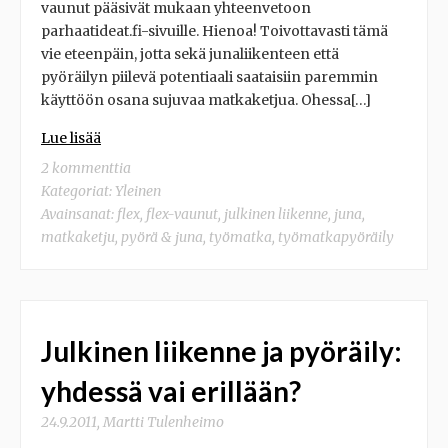
vaunut pääsivät mukaan yhteenvetoon
parhaatideat.fi-sivuille. Hienoa! Toivottavasti tämä
vie eteenpäin, jotta sekä junaliikenteen että
pyöräilyn piilevä potentiaali saataisiin paremmin
käyttöön osana sujuvaa matkaketjua. Ohessa[…]
Lue lisää
2 kommenttia
Kategoriat:
Yleinen
Avainsanat:
flex
,
flex-vaunut
,
julkinen liikenne
,
juna
,
matkaketju
,
pyörä & juna
,
työmatka
,
työmatkapyöräily
Julkinen liikenne ja pyöräily:
yhdessä vai erillään?
24.9.2011
,
Martti Tulenheimo