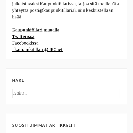
julkaistavaksi Kaupunkifillarissa, tarjoa sitä meille. Ota
yhteyttä posti@kaupunkifillari.fi, niin keskustellaan
lisää!
Kaupunkifillari muualla:
Twitterissä
Facebookissa
#kaupunkifillari @ IRCnet
HAKU
Haku:
SUOSITUIMMAT ARTIKKELIT