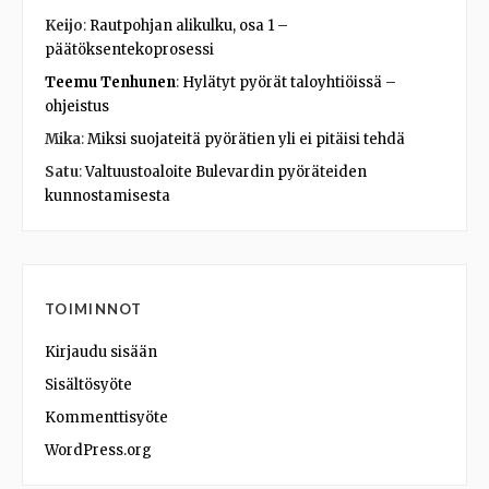
Keijo
:
Rautpohjan alikulku, osa 1 –
päätöksentekoprosessi
Teemu Tenhunen
:
Hylätyt pyörät taloyhtiöissä –
ohjeistus
Mika
:
Miksi suojateitä pyörätien yli ei pitäisi tehdä
Satu
:
Valtuustoaloite Bulevardin pyöräteiden
kunnostamisesta
TOIMINNOT
Kirjaudu sisään
Sisältösyöte
Kommenttisyöte
WordPress.org