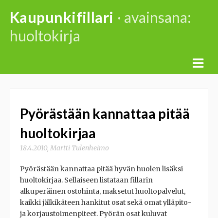
Skip
Kaupunkifillari
· avainsana:
to
huoltokirja
content
Pyörästään kannattaa pitää
huoltokirjaa
18.4.2010
,
Martti Tulenheimo
Pyörästään kannattaa pitää hyvän huolen lisäksi
huoltokirjaa. Sellaiseen listataan fillarin
alkuperäinen ostohinta, maksetut huoltopalvelut,
kaikki jälkikäteen hankitut osat sekä omat ylläpito-
ja korjaustoimenpiteet. Pyörän osat kuluvat