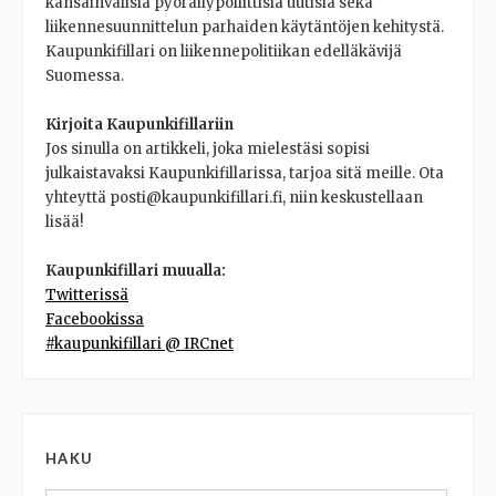
kansainvälisiä pyöräilypoliittisia uutisia sekä
liikennesuunnittelun parhaiden käytäntöjen kehitystä.
Kaupunkifillari on liikennepolitiikan edelläkävijä
Suomessa.
Kirjoita Kaupunkifillariin
Jos sinulla on artikkeli, joka mielestäsi sopisi
julkaistavaksi Kaupunkifillarissa, tarjoa sitä meille. Ota
yhteyttä posti@kaupunkifillari.fi, niin keskustellaan
lisää!
Kaupunkifillari muualla:
Twitterissä
Facebookissa
#kaupunkifillari @ IRCnet
HAKU