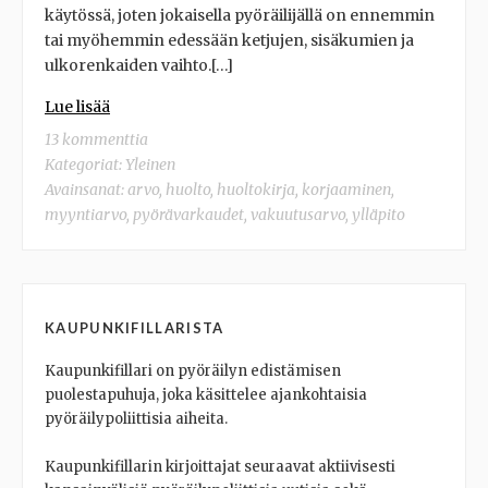
käytössä, joten jokaisella pyöräilijällä on ennemmin
tai myöhemmin edessään ketjujen, sisäkumien ja
ulkorenkaiden vaihto.[…]
Lue lisää
13 kommenttia
Kategoriat:
Yleinen
Avainsanat:
arvo
,
huolto
,
huoltokirja
,
korjaaminen
,
myyntiarvo
,
pyörävarkaudet
,
vakuutusarvo
,
ylläpito
KAUPUNKIFILLARISTA
Kaupunkifillari on pyöräilyn edistämisen
puolestapuhuja, joka käsittelee ajankohtaisia
pyöräilypoliittisia aiheita.
Kaupunkifillarin kirjoittajat seuraavat aktiivisesti