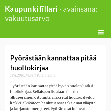
Skip
Kaupunkifillari
· avainsana:
to
vakuutusarvo
content
Pyörästään kannattaa pitää
huoltokirjaa
18.4.2010
,
Martti Tulenheimo
Pyörästään kannattaa pitää hyvän huolen lisäksi
huoltokirjaa. Sellaiseen listataan fillarin
alkuperäinen ostohinta, maksetut huoltopalvelut,
kaikki jälkikäteen hankitut osat sekä omat ylläpito-
ja korjaustoimenpiteet. Pyörän osat kuluvat