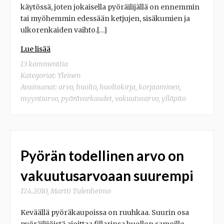
käytössä, joten jokaisella pyöräilijällä on ennemmin
tai myöhemmin edessään ketjujen, sisäkumien ja
ulkorenkaiden vaihto.[…]
Lue lisää
13 kommenttia
Kategoriat:
Yleinen
Avainsanat:
arvo
,
huolto
,
huoltokirja
,
korjaaminen
,
myyntiarvo
,
pyörävarkaudet
,
vakuutusarvo
,
ylläpito
Pyörän todellinen arvo on
vakuutusarvoaan suurempi
17.4.2010
,
Martti Tulenheimo
Keväällä pyöräkaupoissa on ruuhkaa. Suurin osa