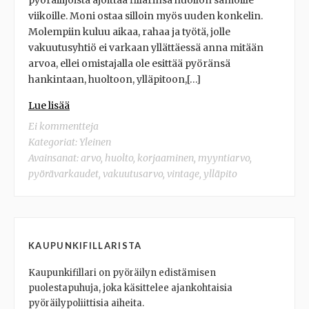
pyöräilijöistä ajoittaa fillarinsa huollon samoille
viikoille. Moni ostaa silloin myös uuden konkelin.
Molempiin kuluu aikaa, rahaa ja työtä, jolle
vakuutusyhtiö ei varkaan yllättäessä anna mitään
arvoa, ellei omistajalla ole esittää pyöränsä
hankintaan, huoltoon, ylläpitoon,[…]
Lue lisää
Ei kommentteja
Kategoriat:
Yleinen
Avainsanat:
arvo
,
huolto
,
korjaaminen
,
myyntiarvo
,
pyörävarkaudet
,
vakuutusarvo
,
vintage
,
ylläpito
KAUPUNKIFILLARISTA
Kaupunkifillari on pyöräilyn edistämisen
puolestapuhuja, joka käsittelee ajankohtaisia
pyöräilypoliittisia aiheita.