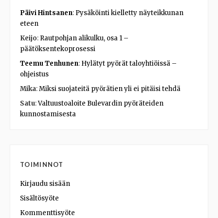
Päivi Hintsanen
:
Pysäköinti kielletty näyteikkunan
eteen
Keijo
:
Rautpohjan alikulku, osa 1 –
päätöksentekoprosessi
Teemu Tenhunen
:
Hylätyt pyörät taloyhtiöissä –
ohjeistus
Mika
:
Miksi suojateitä pyörätien yli ei pitäisi tehdä
Satu
:
Valtuustoaloite Bulevardin pyöräteiden
kunnostamisesta
TOIMINNOT
Kirjaudu sisään
Sisältösyöte
Kommenttisyöte