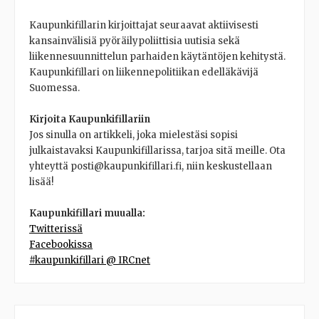
Kaupunkifillarin kirjoittajat seuraavat aktiivisesti
kansainvälisiä pyöräilypoliittisia uutisia sekä
liikennesuunnittelun parhaiden käytäntöjen kehitystä.
Kaupunkifillari on liikennepolitiikan edelläkävijä
Suomessa.
Kirjoita Kaupunkifillariin
Jos sinulla on artikkeli, joka mielestäsi sopisi
julkaistavaksi Kaupunkifillarissa, tarjoa sitä meille. Ota
yhteyttä posti@kaupunkifillari.fi, niin keskustellaan
lisää!
Kaupunkifillari muualla:
Twitterissä
Facebookissa
#kaupunkifillari @ IRCnet