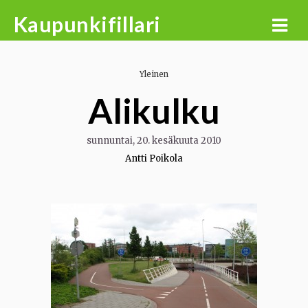
Skip
Kaupunkifillari
to
content
Yleinen
Alikulku
sunnuntai, 20. kesäkuuta 2010
Antti Poikola