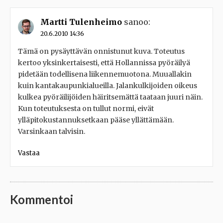
Martti Tulenheimo
sanoo:
20.6.2010 14:36
Tämä on pysäyttävän onnistunut kuva. Toteutus
kertoo yksinkertaisesti, että Hollannissa pyöräilyä
pidetään todellisena liikennemuotona. Muuallakin
kuin kantakaupunkialueilla. Jalankulkijoiden oikeus
kulkea pyöräilijöiden häiritsemättä taataan juuri näin.
Kun toteutuksesta on tullut normi, eivät
ylläpitokustannuksetkaan pääse yllättämään.
Varsinkaan talvisin.
Vastaa
Kommentoi