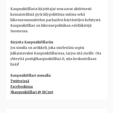
Kaupunkifillarin kirjoittajat seuraavat aktiivisesti
kansainvälisiä pyöräilypoliittisia uutisia sekä
liikennesuunnittelun parhaiden käytäntöjen kehitystä.
Kaupunkifillari on liikennepolitiikan edelläkävijä
Suomessa.
Kirjoita Kaupunkifillariin
Jos sinulla on artikkeli, joka mielestäsi sopisi
julkaistavaksi Kaupunkifillarissa, tarjoa sitä meille. Ota
yhteyttä posti@kaupunkifillari.fi, niin keskustellaan
lisää!
Kaupunkifillari muualla:
Twitterissä
Facebookissa
#kaupunkifillari @ IRCnet