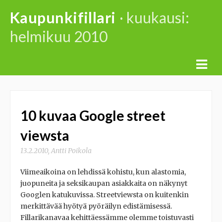
Skip
Kaupunkifillari
· kuukausi:
to
helmikuu 2010
content
10 kuvaa Google street
viewsta
13.2.2010
,
Antti Poikola
Viimeaikoina on lehdissä kohistu, kun alastomia,
juopuneita ja seksikaupan asiakkaita on näkynyt
Googlen katukuvissa. Streetviewsta on kuitenkin
merkittävää hyötyä pyöräilyn edistämisessä.
Fillarikanavaa kehittäessämme olemme toistuvasti