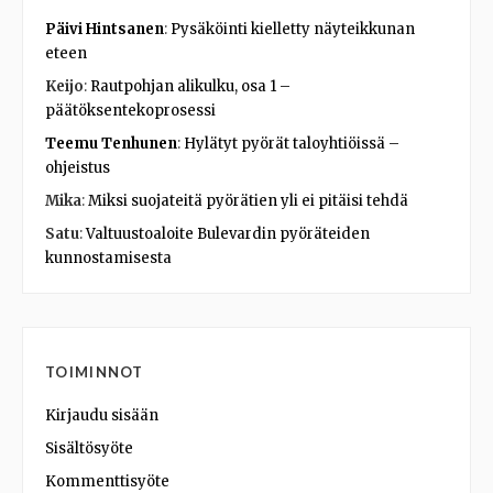
Päivi Hintsanen
:
Pysäköinti kielletty näyteikkunan
eteen
Keijo
:
Rautpohjan alikulku, osa 1 –
päätöksentekoprosessi
Teemu Tenhunen
:
Hylätyt pyörät taloyhtiöissä –
ohjeistus
Mika
:
Miksi suojateitä pyörätien yli ei pitäisi tehdä
Satu
:
Valtuustoaloite Bulevardin pyöräteiden
kunnostamisesta
TOIMINNOT
Kirjaudu sisään
Sisältösyöte
Kommenttisyöte