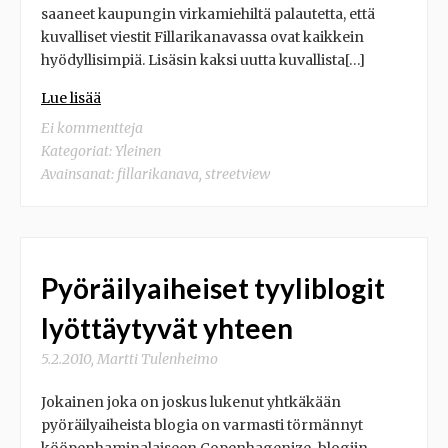
saaneet kaupungin virkamiehiltä palautetta, että
kuvalliset viestit Fillarikanavassa ovat kaikkein
hyödyllisimpiä. Lisäsin kaksi uutta kuvallista[…]
Lue lisää
Ei kommentteja
Kategoriat:
Yleinen
Avainsanat:
fillarikanava
,
streetview
Pyöräilyaiheiset tyyliblogit
lyöttäytyvät yhteen
5.2.2010
,
Martti Tulenheimo
Jokainen joka on joskus lukenut yhtkäkään
pyöräilyaiheista blogia on varmasti törmännyt