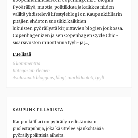
kööpenhaminalaiseen Copenhagenize-blogiin.
Pyöäräilyä, muotia, politiikkaa ja kaikkea niiden
väliltä yhdistelevä lifestyleblogi on Kaupunkifillarin
pitäjien ehdoton suosikki kaikkien
lukuisten pyöräilystä kirjoittavien blogien joukossa.
Copenhagenizen ja sen Copenhagen Cycle Chic -
sisarsivuston innoittamia tyyli- ja[…]
Lue lisää
6 kommenttia
Kategoriat:
Yleinen
Avainsanat:
bloggaus
,
blogi
,
markkinointi
,
tyyli
KAUPUNKIFILLARISTA
Kaupunkifillari on pyöräilyn edistämisen
puolestapuhuja, joka käsittelee ajankohtaisia
pyöräilypoliittisia aiheita.