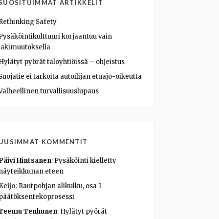
SUOSITUIMMAT ARTIKKELIT
Rethinking Safety
Pysäköintikulttuuri korjaantuu vain
lakimuutoksella
Hylätyt pyörät taloyhtiöissä – ohjeistus
Suojatie ei tarkoita autoilijan etuajo-oikeutta
Valheellinen turvallisuuslupaus
UUSIMMAT KOMMENTIT
Päivi Hintsanen
:
Pysäköinti kielletty
näyteikkunan eteen
Keijo
:
Rautpohjan alikulku, osa 1 –
päätöksentekoprosessi
Teemu Tenhunen
:
Hylätyt pyörät