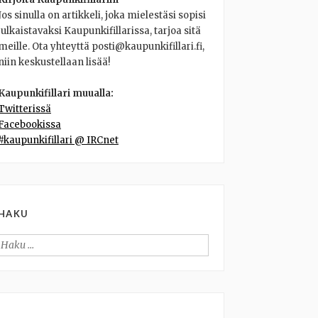
Jos sinulla on artikkeli, joka mielestäsi sopisi
julkaistavaksi Kaupunkifillarissa, tarjoa sitä
meille. Ota yhteyttä posti@kaupunkifillari.fi,
niin keskustellaan lisää!
Kaupunkifillari muualla:
Twitterissä
Facebookissa
#kaupunkifillari @ IRCnet
HAKU
Haku: