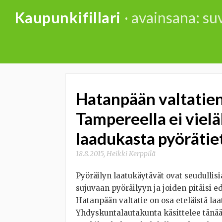
Skip
Kaupunkifillari
· avainsana: s
to
content
Hatanpään valtatie
Tampereella ei viel
laadukasta pyörätie
18.8.2015
,
Heikki Kerppilä
Pyöräilyn laatukäytävät ovat seudullisia
sujuvaan pyöräilyyn ja joiden pitäisi 
Hatanpään valtatie on osa eteläistä l
Yhdyskuntalautakunta käsittelee tänää