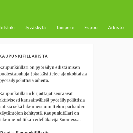
elsinki
Jyväskylä
Tampere
Espoo
Arkisto
KAUPUNKIFILLARISTA
Kaupunkifillari on pyöräilyn edistämisen
puolestapuhuja, joka käsittelee ajankohtaisia
pyöräilypoliittisia aiheita.
Kaupunkifillarin kirjoittajat seuraavat
aktiivisesti kansainvälisiä pyöräilypoliittisia
uutisia sekä liikennesuunnittelun parhaiden
käytäntöjen kehitystä. Kaupunkifillari on
liikennepolitiikan edelläkävijä Suomessa.
Kirjoita Kaupunkifillariin