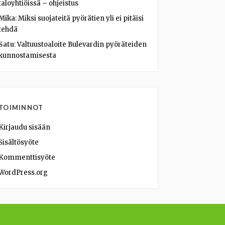
taloyhtiöissä – ohjeistus
Mika
:
Miksi suojateitä pyörätien yli ei pitäisi
tehdä
Satu
:
Valtuustoaloite Bulevardin pyöräteiden
kunnostamisesta
TOIMINNOT
Kirjaudu sisään
Sisältösyöte
Kommenttisyöte
WordPress.org