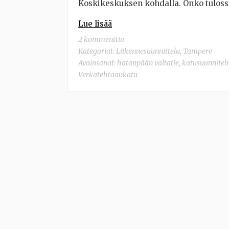
Koskikeskuksen kohdalla. Onko tuloss
Lue lisää
2 kommenttia
Kategoriat:
Liikennesuunnittelu
,
Tampere
Avainsanat:
hatanpään valtatie
,
katusuunnite
Verkatehtaankatu