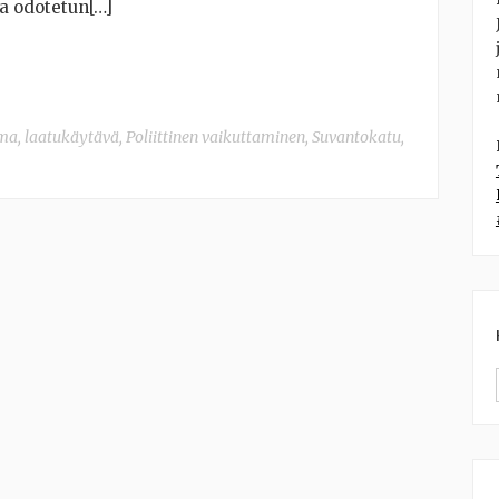
a odotetun[…]
lma
,
laatukäytävä
,
Poliittinen vaikuttaminen
,
Suvantokatu
,