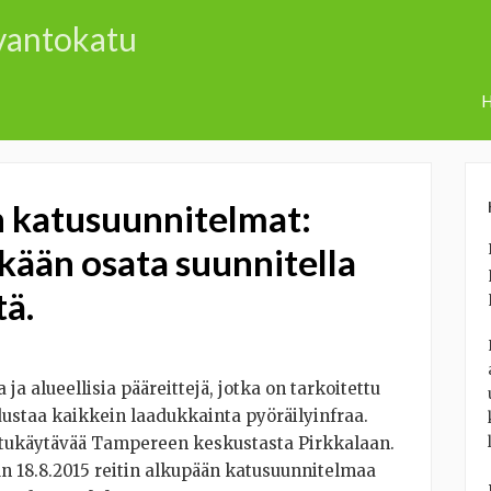
uvantokatu
H
n katusuunnitelmat:
äkään osata suunnitella
tä.
 ja alueellisia pääreittejä, jotka on tarkoitettu
edustaa kaikkein laadukkainta pyöräilyinfraa.
aatukäytävää Tampereen keskustasta Pirkkalaan.
n 18.8.2015 reitin alkupään katusuunnitelmaa