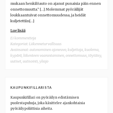
mukaan henkilöauto on ajanut punaisia päin ennen
onnettomuutta.” […] Molemmat pyöräilijät
loukkaantuivat onnettomuudessa, ja heidät
kuljetettiin[…]
Lue lisää
Ei kommentteja
Kategoriat:
Liikenneturvallisuus
Avainsanat:
autonominen ajoneuvo
,
kuljettaja
,
kuolema
,
kypärä
,
liikenteen vaarantaminen
,
onnettomuus
,
töytäisy
,
uutiset
,
uutisointi
,
yliajo
KAUPUNKIFILLARISTA
Kaupunkifillari on pyöräilyn edistämisen
puolestapuhuja, joka käsittelee ajankohtaisia
pyöräilypoliittisia aiheita.