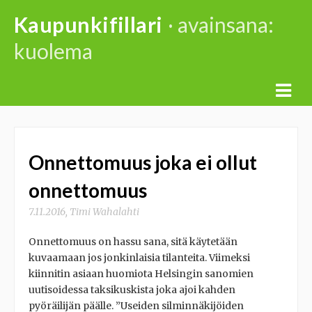
Skip
Kaupunkifillari
· avainsana:
to
kuolema
content
Onnettomuus joka ei ollut
onnettomuus
7.11.2016
,
Timi Wahalahti
Onnettomuus on hassu sana, sitä käytetään
kuvaamaan jos jonkinlaisia tilanteita. Viimeksi
kiinnitin asiaan huomiota Helsingin sanomien
uutisoidessa taksikuskista joka ajoi kahden
pyöräilijän päälle. ”Useiden silminnäkijöiden