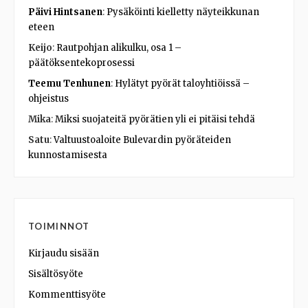
Päivi Hintsanen
:
Pysäköinti kielletty näyteikkunan
eteen
Keijo
:
Rautpohjan alikulku, osa 1 –
päätöksentekoprosessi
Teemu Tenhunen
:
Hylätyt pyörät taloyhtiöissä –
ohjeistus
Mika
:
Miksi suojateitä pyörätien yli ei pitäisi tehdä
Satu
:
Valtuustoaloite Bulevardin pyöräteiden
kunnostamisesta
TOIMINNOT
Kirjaudu sisään
Sisältösyöte
Kommenttisyöte