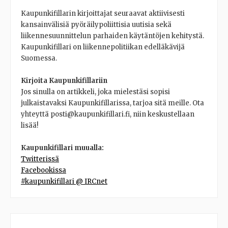
Kaupunkifillarin kirjoittajat seuraavat aktiivisesti
kansainvälisiä pyöräilypoliittisia uutisia sekä
liikennesuunnittelun parhaiden käytäntöjen kehitystä.
Kaupunkifillari on liikennepolitiikan edelläkävijä
Suomessa.
Kirjoita Kaupunkifillariin
Jos sinulla on artikkeli, joka mielestäsi sopisi
julkaistavaksi Kaupunkifillarissa, tarjoa sitä meille. Ota
yhteyttä posti@kaupunkifillari.fi, niin keskustellaan
lisää!
Kaupunkifillari muualla:
Twitterissä
Facebookissa
#kaupunkifillari @ IRCnet