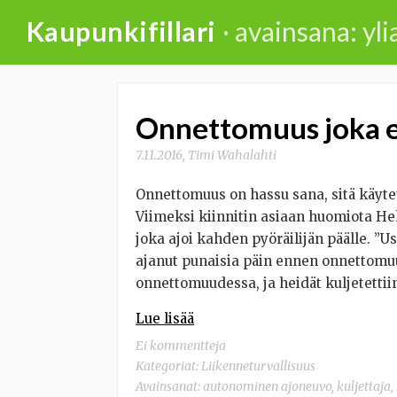
Skip
Kaupunkifillari
· avainsana: yli
to
content
Onnettomuus joka e
7.11.2016
,
Timi Wahalahti
Onnettomuus on hassu sana, sitä käytet
Viimeksi kiinnitin asiaan huomiota He
joka ajoi kahden pyöräilijän päälle. 
ajanut punaisia päin ennen onnettomuu
onnettomuudessa, ja heidät kuljetettii
Lue lisää
Ei kommentteja
Kategoriat:
Liikenneturvallisuus
Avainsanat:
autonominen ajoneuvo
,
kuljettaja
,