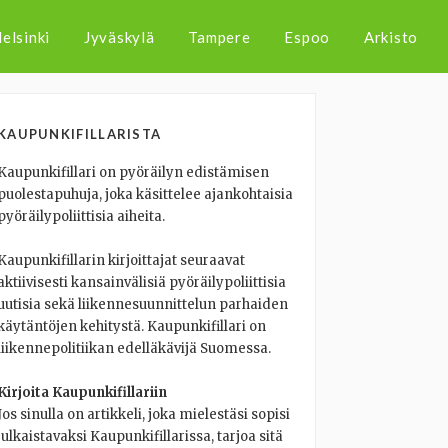
elsinki
Jyväskylä
Tampere
Espoo
Arkisto
KAUPUNKIFILLARISTA
Kaupunkifillari on pyöräilyn edistämisen
puolestapuhuja, joka käsittelee ajankohtaisia
pyöräilypoliittisia aiheita.
Kaupunkifillarin kirjoittajat seuraavat
aktiivisesti kansainvälisiä pyöräilypoliittisia
uutisia sekä liikennesuunnittelun parhaiden
käytäntöjen kehitystä. Kaupunkifillari on
liikennepolitiikan edelläkävijä Suomessa.
Kirjoita Kaupunkifillariin
Jos sinulla on artikkeli, joka mielestäsi sopisi
julkaistavaksi Kaupunkifillarissa, tarjoa sitä