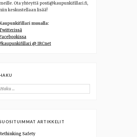
meille. Ota yhteyttä posti@kaupunkifillari.fi,
niin keskustellaan lisää!
Kaupunkifillari muualla:
Twitterissä
Facebookissa
#kaupunkifillari @ IRCnet
HAKU
Haku:
SUOSITUIMMAT ARTIKKELIT
Rethinking Safety