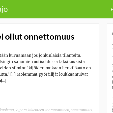
ajo
H
i ollut onnettomuus
ään kuvaamaan jos jonkinlaisia tilanteita.
lsingin sanomien uutisoidessa taksikuskista
”Useiden silminnäkijöiden mukaan henkilöauto on
tta.” […] Molemmat pyöräilijät loukkaantuivat
n[…]
kuolema
,
kypärä
,
liikenteen vaarantaminen
,
onnettomuus
,