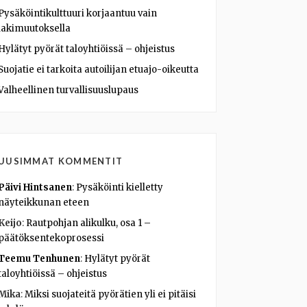
Pysäköintikulttuuri korjaantuu vain
lakimuutoksella
Hylätyt pyörät taloyhtiöissä – ohjeistus
Suojatie ei tarkoita autoilijan etuajo-oikeutta
Valheellinen turvallisuuslupaus
UUSIMMAT KOMMENTIT
Päivi Hintsanen
:
Pysäköinti kielletty
näyteikkunan eteen
Keijo
:
Rautpohjan alikulku, osa 1 –
päätöksentekoprosessi
Teemu Tenhunen
:
Hylätyt pyörät
taloyhtiöissä – ohjeistus
Mika
:
Miksi suojateitä pyörätien yli ei pitäisi