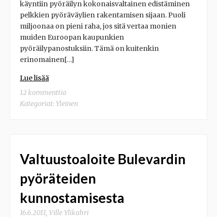
käyntiin pyöräilyn kokonaisvaltainen edistäminen
pelkkien pyöräväylien rakentamisen sijaan. Puoli
miljoonaa on pieni raha, jos sitä vertaa monien
muiden Euroopan kaupunkien
pyöräilypanostuksiin. Tämä on kuitenkin
erinomainen[…]
Lue lisää
12 kommenttia
Kategoriat:
Yleinen
Valtuustoaloite Bulevardin
pyöräteiden
kunnostamisesta
16.6.2011
,
Ville Ylikahri