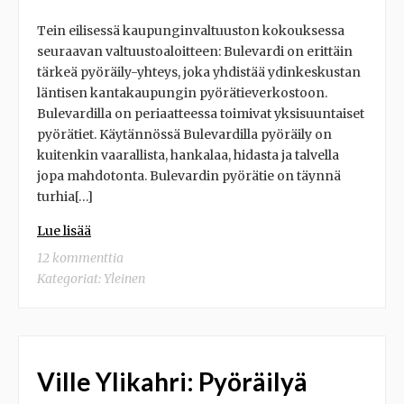
Tein eilisessä kaupunginvaltuuston kokouksessa
seuraavan valtuustoaloitteen: Bulevardi on erittäin
tärkeä pyöräily-yhteys, joka yhdistää ydinkeskustan
läntisen kantakaupungin pyörätieverkostoon.
Bulevardilla on periaatteessa toimivat yksisuuntaiset
pyörätiet. Käytännössä Bulevardilla pyöräily on
kuitenkin vaarallista, hankalaa, hidasta ja talvella
jopa mahdotonta. Bulevardin pyörätie on täynnä
turhia[…]
Lue lisää
12 kommenttia
Kategoriat:
Yleinen
Ville Ylikahri: Pyöräilyä