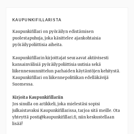
KAUPUNKIFILLARISTA
Kaupunkifillari on pyöräilyn edistämisen
puolestapuhuja, joka käsittelee ajankohtaisia
pyöräilypoliittisia aiheita.
Kaupunkifillarin kirjoittajat seuraavat aktiivisesti
kansainvälisiä pyöräilypoliittisia uutisia sekä
liikennesuunnittelun parhaiden käytäntöjen kehitystä.
Kaupunkifillari on liikennepolitiikan edelläkävijä
Suomessa.
Kirjoita Kaupunkifillariin
Jos sinulla on artikkeli, joka mielestäsi sopisi
julkaistavaksi Kaupunkifillarissa, tarjoa sitä meille. Ota
yhteyttä posti@kaupunkifillari.fi, niin keskustellaan
lisää!