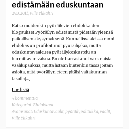
edistämään eduskuntaan
29.3.2011
,
Ville Ylikahri
Katso muidenkin pyöräilevien ehdokkaiden
blogaukset Pyöräilyn edistämistä pidetään yleensä
paikallisena kysymyksenä. Kunnallisvaaleissa moni
ehdokas on profiloitunut pyöräilijäksi, mutta
eduskuntavaaleissa pyöräilykeskustelu on
harmittavan vaisua. En ole harrastanut varsinaisia
vaalilupauksia, mutta listaan kuitenkin tässä joitain
asioita, mitä pyöräilyn eteen pitäisi valtakunnan
tasolla[…]
Lue lisää
4 kommenttia
Kategoriat:
Ehdokkaat
Avainsanat:
Eduskuntavaalit
,
pyöräilypolitiikka
,
vaalit
,
Ville Ylikahri