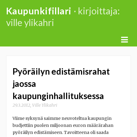
Skip
Kaupunkifillari
· kirjoittaja:
to
ville ylikahri
content
Pyöräilyn edistämisrahat
jaossa
kaupunginhallituksessa
29.3.2012
,
Ville Ylikahri
Viime syksynä saimme neuvoteltua kaupungin
budjettiin puolen miljoonan euron määrärahan
pyöräilyn edistämiseen. Tavoitteena oli saada