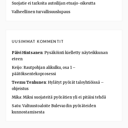
Suojatie ei tarkoita autoilijan etuajo-oikeutta
Valheellinen turvallisuuslupaus
UUSIMMAT KOMMENTIT
Päivi Hintsanen
:
Pysäköinti kielletty näyteikkunan
eteen
Keijo
:
Rautpohjan alikulku, osa 1 –
päätöksentekoprosessi
Teemu Tenhunen
:
Hylätyt pyörät taloyhtiöissä –
ohjeistus
Mika
:
Miksi suojateitä pyörätien yli ei pitäisi tehdä
Satu
:
Valtuustoaloite Bulevardin pyöräteiden
kunnostamisesta