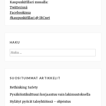
Kaupunkifillari muualla:
Twitterissä
Facebookissa
#kaupunkifillari @ IRCnet
HAKU
Haku:
SUOSITUIMMAT ARTIKKELIT
Rethinking Safety
Pysäköintikulttuuri korjaantuu vain lakimuutoksella
Hylätyt pyörät taloyhtiöissä – ohjeistus