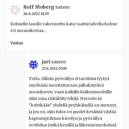
Rolf Moberg
sanoo:
26.6.2012 14:39
Kolmelle tasolle rakennettu katu vaatisi talvella kolme
eri aurauskertaa…
Vastaa
jari
sanoo:
27.6.2012 05:19
Totta. Silloin pyöräilyn ei tarvitsisi tyytyä
myöhään suoritettavaan jalkakäytävä
auraukseen, vaan kaikille kulkumuodoille
olisi oma räätälöity tekijä. Harvoin se
”kelvikään” yhdellä pyyhkäisyllä on mennyt,
ja jos on, niin tulos on puolet kesäistä väylää
kapeampi ilman kävelyn ja pyöräilyn
erottelua (mikä kesällä ja liikennemerkeissä