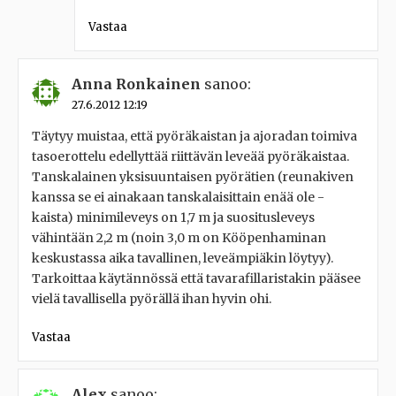
Vastaa
Anna Ronkainen
sanoo:
27.6.2012 12:19
Täytyy muistaa, että pyöräkaistan ja ajoradan toimiva
tasoerottelu edellyttää riittävän leveää pyöräkaistaa.
Tanskalainen yksisuuntaisen pyörätien (reunakiven
kanssa se ei ainakaan tanskalaisittain enää ole -
kaista) minimileveys on 1,7 m ja suositusleveys
vähintään 2,2 m (noin 3,0 m on Kööpenhaminan
keskustassa aika tavallinen, leveämpiäkin löytyy).
Tarkoittaa käytännössä että tavarafillaristakin pääsee
vielä tavallisella pyörällä ihan hyvin ohi.
Vastaa
Alex
sanoo: