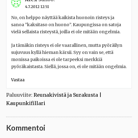
4.7.2012 12:51
No, on helppo näyttää kaikista huonoin risteys ja
sanoa ”kaksitaso on huono”. Kaupungissa on satoja
vielä sellaista risteystä, joilla ei ole mitään ongelmia.
Ja tämäkin risteys ei ole vaarallinen, mutta pyöräilyn
sujuvuus kyllä hieman kärsii. Syy on vain se, että
monissa paikoissa ei ole tarpeeksi merkkiä
pyöräkaistasta. Siellä, jossa on, ei ole mitään ongelmia.
Vastaa
Paluuviite:
Reunakivistä ja Surakusta |
Kaupunkifillari
Kommentoi