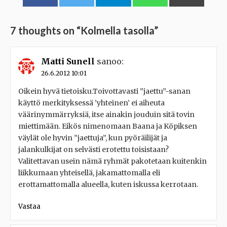
7 thoughts on “
Kolmella tasolla
”
Matti Sunell
sanoo:
26.6.2012 10:01
Oikein hyvä tietoisku.Toivottavasti ”jaettu”-sanan
käyttö merkityksessä ’yhteinen’ ei aiheuta
väärinymmärryksiä, itse ainakin jouduin sitä tovin
miettimään. Eikös nimenomaan Baana ja Köpiksen
väylät ole hyvin ”jaettuja”, kun pyöräilijät ja
jalankulkijat on selvästi erotettu toisistaan?
Valitettavan usein nämä ryhmät pakotetaan kuitenkin
liikkumaan yhteisellä, jakamattomalla eli
erottamattomalla alueella, kuten iskussa kerrotaan.
Vastaa