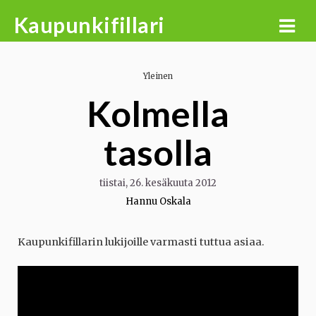
Skip
Kaupunkifillari
to
content
Yleinen
Kolmella
tasolla
tiistai, 26. kesäkuuta 2012
Hannu Oskala
Kaupunkifillarin lukijoille varmasti tuttua asiaa.