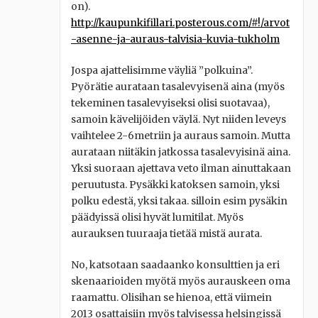
on).
http://kaupunkifillari.posterous.com/#!/arvot
-asenne-ja-auraus-talvisia-kuvia-tukholm
Jospa ajattelisimme väyliä ”polkuina”.
Pyörätie aurataan tasalevyisenä aina (myös
tekeminen tasalevyiseksi olisi suotavaa),
samoin kävelijöiden väylä. Nyt niiden leveys
vaihtelee 2-6metriin ja auraus samoin. Mutta
aurataan niitäkin jatkossa tasalevyisinä aina.
Yksi suoraan ajettava veto ilman ainuttakaan
peruutusta. Pysäkki katoksen samoin, yksi
polku edestä, yksi takaa. silloin esim pysäkin
päädyissä olisi hyvät lumitilat. Myös
aurauksen tuuraaja tietää mistä aurata.
No, katsotaan saadaanko konsulttien ja eri
skenaarioiden myötä myös aurauskeen oma
raamattu. Olisihan se hienoa, että viimein
2013 osattaisiin myös talvisessa helsingissä