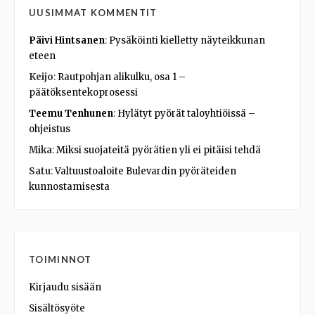
UUSIMMAT KOMMENTIT
Päivi Hintsanen
:
Pysäköinti kielletty näyteikkunan
eteen
Keijo
:
Rautpohjan alikulku, osa 1 –
päätöksentekoprosessi
Teemu Tenhunen
:
Hylätyt pyörät taloyhtiöissä –
ohjeistus
Mika
:
Miksi suojateitä pyörätien yli ei pitäisi tehdä
Satu
:
Valtuustoaloite Bulevardin pyöräteiden
kunnostamisesta
TOIMINNOT
Kirjaudu sisään
Sisältösyöte