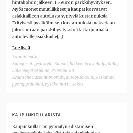
hintakohun jälkeen, 1,5 euron parkkihyvityksen.
Myös monet muut liikkeet ja kaupat korvaavat
asiakkailleen autoilusta syntyviä kustannuksia.
Erityisesti pysäköimisen kustannuksia maksetaan
joko suoraan parkkihyvityksinä tai tarjoamalla
autoileville asiakkaille[…]
Lue lisää
3 kommenttia
Kategoriat:
Jyväskylä
,
Kaupat, liikkeet ja asiointipyöräily
,
Liikennejärjestelmä
,
Pyöräparkit
Avainsanat:
asiointipyöräily
,
autopysäköinti
,
keskimaa
,
pyöräpysäköinti
,
pysäköintietu
,
sokos
KAUPUNKIFILLARISTA
Kaupunkifillari on pyöräilyn edistämisen