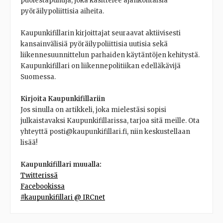
puolestapuhuja, joka käsittelee ajankohtaisia
pyöräilypoliittisia aiheita.
Kaupunkifillarin kirjoittajat seuraavat aktiivisesti
kansainvälisiä pyöräilypoliittisia uutisia sekä
liikennesuunnittelun parhaiden käytäntöjen kehitystä.
Kaupunkifillari on liikennepolitiikan edelläkävijä
Suomessa.
Kirjoita Kaupunkifillariin
Jos sinulla on artikkeli, joka mielestäsi sopisi
julkaistavaksi Kaupunkifillarissa, tarjoa sitä meille. Ota
yhteyttä posti@kaupunkifillari.fi, niin keskustellaan
lisää!
Kaupunkifillari muualla:
Twitterissä
Facebookissa
#kaupunkifillari @ IRCnet