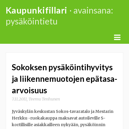
Skip
Kaupunkifillari
· avainsana:
to
pysäköintietu
content
Sokoksen pysäköintihyvitys
ja liikennemuotojen epätasa-
arvoisuus
7.11.2011
,
Teemu Tenhunen
Jyväskylän keskustan Sokos-tavaratalo ja Mestarin
Herkku -ruokakauppa maksavat autoileville S-
kortillisille asiakkailleen nykyään, pysäköinnin