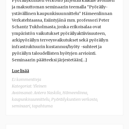
Pyöräilykuntien verkosto järjestää kaikille avoimen
ja maksuttoman seminaarin teemalla ”Pyöräily-
ystävällinen kaupunkisuunnittelu” Hämeenlinnan
Verkatehtaassa, Esiintyjänä mm. professori Peter
Schantz Tukholmasta, jonka erikoisalaa ovat
ympäristön vaikutukset pyöräilyaktiivisuuteen,
arkipyöräilyn terveysvaikutukset sekä pyöräilyn
infrastruktuurin kustannus/hyöty -suhteet ja
pyöräilyn taloudellisten hyötyjen arviointi.
Seminaarin päätteeksi järjestetään[…]
Lue lisää
Ei kommentteja
Kategoriat:
Yleinen
Avainsanat:
Antero Naskila
,
Hämeenlinna
,
kaupunkisuunnittelu
,
Pyöräilykuntien verkosto
,
seminaari
,
tapahtuma