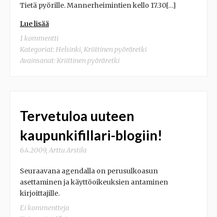
Tietä pyörille. Mannerheimintien kello 17.30[…]
Lue lisää
1 kommentti
Kategoriat:
Helsinki
,
Kriittinen pyöräretki
Avainsanat:
Kriittinen pyöräretki
Tervetuloa uuteen
kaupunkifillari-blogiin!
6.4.2009
,
Arttu Arstila
Seuraavana agendalla on perusulkoasun
asettaminen ja käyttöoikeuksien antaminen
kirjoittajille.
Ei kommentteja