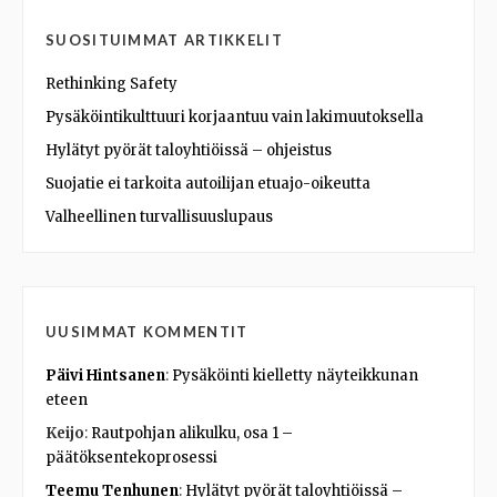
SUOSITUIMMAT ARTIKKELIT
Rethinking Safety
Pysäköintikulttuuri korjaantuu vain lakimuutoksella
Hylätyt pyörät taloyhtiöissä – ohjeistus
Suojatie ei tarkoita autoilijan etuajo-oikeutta
Valheellinen turvallisuuslupaus
UUSIMMAT KOMMENTIT
Päivi Hintsanen
:
Pysäköinti kielletty näyteikkunan
eteen
Keijo
:
Rautpohjan alikulku, osa 1 –
päätöksentekoprosessi
Teemu Tenhunen
:
Hylätyt pyörät taloyhtiöissä –