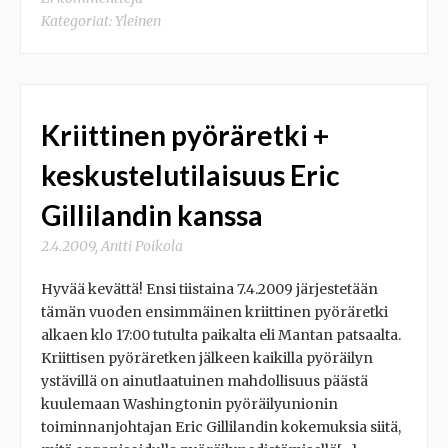
Kategoriat:
Yleinen
Kriittinen pyöräretki +
keskustelutilaisuus Eric
Gillilandin kanssa
2.4.2009
,
Antti Poikola
Hyvää kevättä! Ensi tiistaina 7.4.2009 järjestetään
tämän vuoden ensimmäinen kriittinen pyöräretki
alkaen klo 17:00 tutulta paikalta eli Mantan patsaalta.
Kriittisen pyöräretken jälkeen kaikilla pyöräilyn
ystävillä on ainutlaatuinen mahdollisuus päästä
kuulemaan Washingtonin pyöräilyunionin
toiminnanjohtajan Eric Gillilandin kokemuksia siitä,