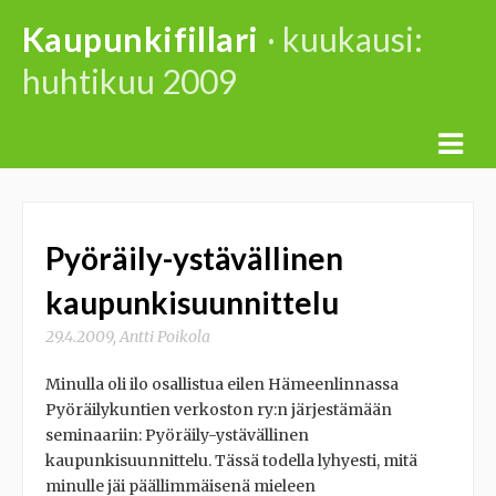
Skip
Kaupunkifillari
· kuukausi:
to
huhtikuu 2009
content
Pyöräily-ystävällinen
kaupunkisuunnittelu
29.4.2009
,
Antti Poikola
Minulla oli ilo osallistua eilen Hämeenlinnassa
Pyöräilykuntien verkoston ry:n järjestämään
seminaariin: Pyöräily-ystävällinen
kaupunkisuunnittelu. Tässä todella lyhyesti, mitä
minulle jäi päällimmäisenä mieleen