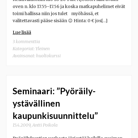
oven n. klo 17.55–17.56 ja koska matkapuhelimet eivät
toimi hallissa niin jos tulet myöhässä, et
valitettavasti pääse sisään 😉 Hinta: 0 € jos[…]
Lue lisää
3 kommenttia
Kategoriat:
Yleinen
Avainsanat:
huoltokurssi
Seminaari: ”Pyöräily-
ystävällinen
kaupunkisuunnittelu”
15.4.2009
,
Antti Poikola