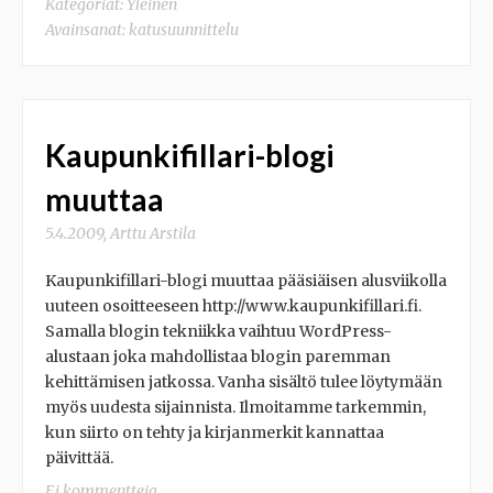
Kategoriat:
Yleinen
Avainsanat:
katusuunnittelu
Kaupunkifillari-blogi
muuttaa
5.4.2009
,
Arttu Arstila
Kaupunkifillari-blogi muuttaa pääsiäisen alusviikolla
uuteen osoitteeseen http://www.kaupunkifillari.fi.
Samalla blogin tekniikka vaihtuu WordPress-
alustaan joka mahdollistaa blogin paremman
kehittämisen jatkossa. Vanha sisältö tulee löytymään
myös uudesta sijainnista. Ilmoitamme tarkemmin,
kun siirto on tehty ja kirjanmerkit kannattaa
päivittää.
Ei kommentteja