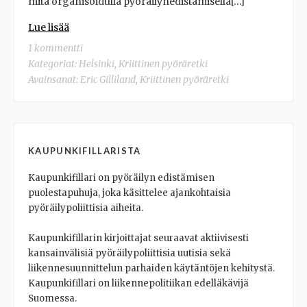
mitä organisoidulla pyöräilynedistämisellä[…]
Lue lisää
1 kommentti
Kategoriat:
Helsinki
,
Kriittinen pyöräretki
Avainsanat:
Eric Gilliland
,
Kriittinen pyöräretki
KAUPUNKIFILLARISTA
Kaupunkifillari on pyöräilyn edistämisen
puolestapuhuja, joka käsittelee ajankohtaisia
pyöräilypoliittisia aiheita.
Kaupunkifillarin kirjoittajat seuraavat aktiivisesti
kansainvälisiä pyöräilypoliittisia uutisia sekä
liikennesuunnittelun parhaiden käytäntöjen kehitystä.
Kaupunkifillari on liikennepolitiikan edelläkävijä
Suomessa.