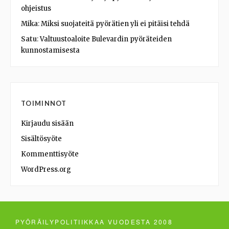
ohjeistus
Mika
:
Miksi suojateitä pyörätien yli ei pitäisi tehdä
Satu
:
Valtuustoaloite Bulevardin pyöräteiden
kunnostamisesta
TOIMINNOT
Kirjaudu sisään
Sisältösyöte
Kommenttisyöte
WordPress.org
PYÖRÄILYPOLITIIKKAA VUODESTA 2008