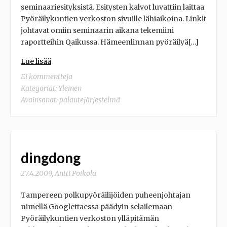
seminaariesityksistä. Esitysten kalvot luvattiin laittaa
Pyöräilykuntien verkoston sivuille lähiaikoina. Linkit
johtavat omiin seminaarin aikana tekemiini
raportteihin Qaikussa. Hämeenlinnan pyöräilyä[…]
Lue lisää
Ei kommentteja
Kategoriat:
Yleinen
Avainsanat:
palautejärjestelmä
dingdong
27.4.2009
,
Antti Poikola
Tampereen polkupyöräilijöiden puheenjohtajan
nimellä Googlettaessa päädyin selailemaan
Pyöräilykuntien verkoston ylläpitämän