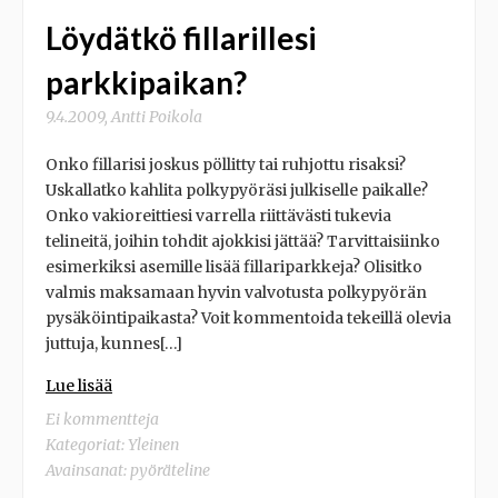
Löydätkö fillarillesi
parkkipaikan?
9.4.2009
,
Antti Poikola
Onko fillarisi joskus pöllitty tai ruhjottu risaksi?
Uskallatko kahlita polkypyöräsi julkiselle paikalle?
Onko vakioreittiesi varrella riittävästi tukevia
telineitä, joihin tohdit ajokkisi jättää? Tarvittaisiinko
esimerkiksi asemille lisää fillariparkkeja? Olisitko
valmis maksamaan hyvin valvotusta polkypyörän
pysäköintipaikasta? Voit kommentoida tekeillä olevia
juttuja, kunnes[…]
Lue lisää
Ei kommentteja
Kategoriat:
Yleinen
Avainsanat:
pyöräteline