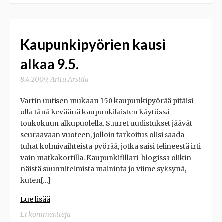
Kaupunkipyörien kausi
alkaa 9.5.
8.4.2009
,
Arttu Arstila
Vartin uutisen mukaan 150 kaupunkipyörää pitäisi
olla tänä keväänä kaupunkilaisten käytössä
toukokuun alkupuolella. Suuret uudistukset jäävät
seuraavaan vuoteen, jolloin tarkoitus olisi saada
tuhat kolmivaihteista pyörää, jotka saisi telineestä irti
vain matkakortilla. Kaupunkifillari-blogissa olikin
näistä suunnitelmista maininta jo viime syksynä,
kuten[…]
Lue lisää
Ei kommentteja