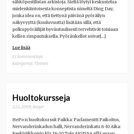
sähköpostilistan arkistoja. Sieltä löytyi keskustelua
mielenkiintoisesta konseptista nimeltä Ding Day,
jonka idea on, että tiettynä päivänä pyöräilyn
näkyvyyttä (kuuluvuutta) lisätään sillä, että
polkupyöräilijät hyväntuulisesti tervehtivät toisiaan
kellon rimpautuksella. Pyöränkellot soivat[…]
Lue lisää
Ei kommentteja
Kategoriat:
Yleinen
Huoltokursseja
22.4.2009
,
Roger
HePo:n huoltokurssit Paikka: Parlamentti Paikoitus,
Nervanderinkadun halli, Nervanderinkatu 8-10 Aika:
Keskiviikkoisin klo 18-20 Tule AJOISSA sillä avaan