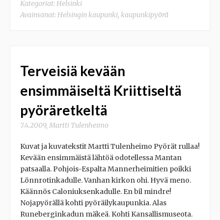
Kategoriat:
Helsinki
Avainsanat:
Helsingin kaupunki
,
kaupunkipyörä
Terveisiä kevään
ensimmäiseltä Kriittiseltä
pyöräretkeltä
7.4.2009
,
Martti Tulenheimo
Kuvat ja kuvatekstit Martti Tulenheimo Pyörät rullaa!
Kevään ensimmäistä lähtöä odotellessa Mantan
patsaalla. Pohjois-Espalta Mannerheimitien poikki
Lönnrotinkadulle. Vanhan kirkon ohi. Hyvä meno.
Käännös Caloniuksenkadulle. En bil mindre!
Nojapyörällä kohti pyöräilykaupunkia. Alas
Runeberginkadun mäkeä. Kohti Kansallismuseota.