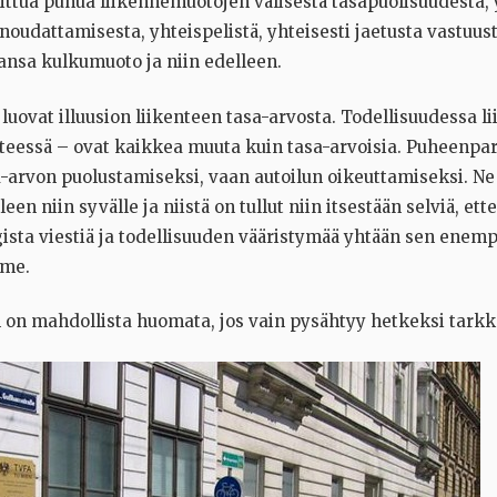
ittua puhua liikennemuotojen välisestä tasapuolisuudesta, 
noudattamisesta, yhteispelistä, yhteisesti jaetusta vastuus
ansa kulkumuoto ja niin edelleen.
uovat illuusion liikenteen tasa-arvosta. Todellisuudessa li
nteessä – ovat kaikkea muuta kuin tasa-arvoisia. Puheenparr
-arvon puolustamiseksi, vaan autoilun oikeuttamiseksi. Ne
leen niin syvälle ja niistä on tullut niin itsestään selviä,
gista viestiä ja todellisuuden vääristymää yhtään sen enemp
mme.
 on mahdollista huomata, jos vain pysähtyy hetkeksi tark