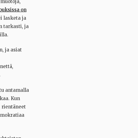
emuotoja,
louksissa on
i lasketa ja
 tarkasti, ja
lla.
, ja asiat
nettä,
.
tu antamalla
ikaa. Kun
 rientäneet
demokratiaa