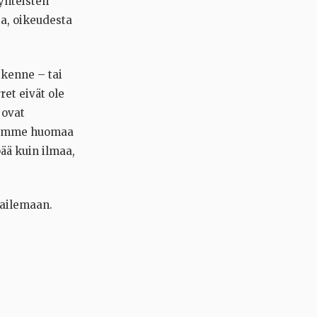
yhteisten
ta, oikeudesta
ikenne – tai
et eivät ole
 ovat
 ettemme huomaa
ää kuin ilmaa,
kailemaan.