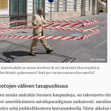
aivokadulle ja varaan itselleni 10 m2 yksityistä tilaa teipillä ja
 herätänkö pahennusta? Entä jos varaan saman tilan autolla?
otojen välinen tasapuolisuus
ten monia muitakin Suomen kaupunkeja, on rakennettu vii
 amerikkalaisen autoiluparadigman mukaisesti: autoilun 
velyn sekä joukkoliikenteen kustannuksella. Viime aikoina 