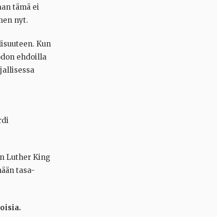
aan tämä ei
hen nyt.
lisuuteen. Kun
don ehdoilla
allisessa
rdi
n Luther King
nään tasa-
oisia.