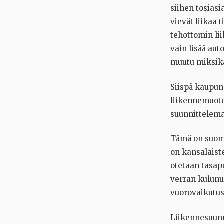
siihen tosias
vievät liikaa 
tehottomin li
vain lisää aut
muutu miksikä
Siispä kaupu
liikennemuoto
suunnittelemaa
Tämä on suomal
on kansalaist
otetaan tasapu
verran kulunut
vuorovaikutu
Liikennesuunni