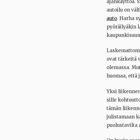
ajankäyttöä. 
autoilu on väl
auto
. Harha s
pyöräilyäkin l
kaupunkisuunn
Laskemattomuu
ovat tärkeitä v
olemassa. Mut
huomaa, että j
Yksi liikenne
sille kohtuutt
tämän liikenn
julistamaan ka
puolustavilta 