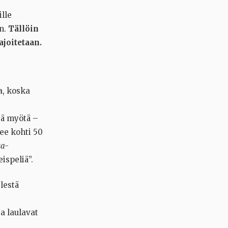
ille
en.
Tällöin
ajoitetaan.
a, koska
sä myötä –
ee kohti 50
sa-
ispeliä”.
lestä
ja laulavat