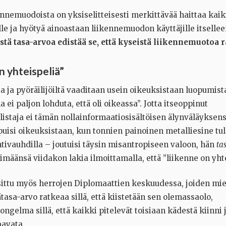
ennemuodoista on yksiselitteisesti merkittävää haittaa kaik
le ja hyötyä ainoastaan liikennemuodon käyttäjille itselle
stä tasa-arvoa edistää se, että kyseistä liikennemuotoa r
n yhteispeliä”
ta ja pyöräilijöiltä vaaditaan usein oikeuksistaan luopumist
a ei paljon lohduta, että oli oikeassa”. Jotta itseoppinut
alistaja ei tämän nollainformaatiosisältöisen älynväläyksen
puisi oikeuksistaan, kun tonnien painoinen metalliesine tul
tivauhdilla – joutuisi täysin misantropiseen valoon, hän
ta
määnsä viidakon lakia ilmoittamalla, että ”liikenne on yhte
sittu myös herrojen Diplomaattien keskuudessa, joiden mie
tasa-arvo ratkeaa sillä, että kiistetään sen olemassaolo,
songelma sillä, että kaikki pitelevät toisiaan kädestä kiinni 
ayata.