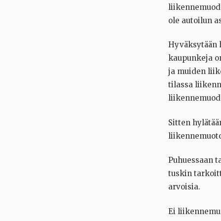
liikennemuodo
ole autoilun 
Hyväksytään h
kaupunkeja o
ja muiden lii
tilassa liike
liikennemuod
Sitten hylätää
liikennemuoto
Puhuessaan ta
tuskin tarkoit
arvoisia.
Ei liikennemuo