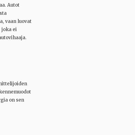
aa. Autot
sta
a, vaan luovat
 joka ei
autovihaaja.
ittelijoiden
liikennemuodot
rgia on sen