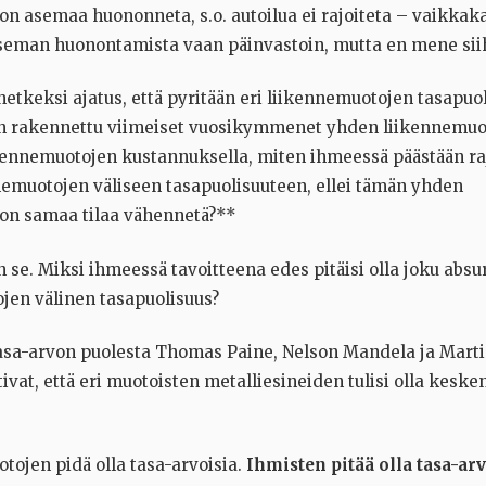
n asemaa huononneta, s.o. autoilua ei rajoiteta – vaikkak
aseman huonontamista vaan päinvastoin, mutta en mene sii
etkeksi ajatus, että pyritään eri liikennemuotojen tasapuo
n rakennettu viimeiset vuosikymmenet yhden liikennemuo
kennemuotojen kustannuksella, miten ihmeessä päästään raj
nnemuotojen väliseen tasapuolisuuteen, ellei tämän yhden
on samaa tilaa vähennetä?**
n se. Miksi ihmeessä tavoitteena edes pitäisi olla joku absu
jen välinen tasapuolisuus?
sa-arvon puolesta Thomas Paine, Nelson Mandela ja Marti
tivat, että eri muotoisten metalliesineiden tulisi olla keske
tojen pidä olla tasa-arvoisia.
Ihmisten pitää olla tasa-arv