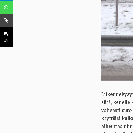
14
Liikennekysym
siitä, kenell
vahvasti auto
käyttäisi kulk
aiheuttaa nii