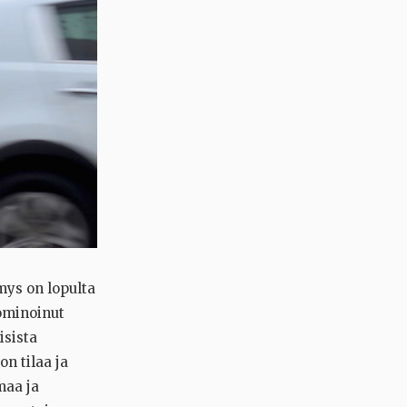
mys on lopulta
dominoinut
isista
on tilaa ja
maa ja