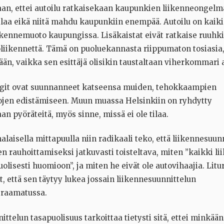
iaan, ettei autoilu ratkaisekaan kaupunkien liikenneongelm
tilaa eikä niitä mahdu kaupunkiin enempää. Autoilu on kaiki
ikennemuoto kaupungissa. Lisäkaistat eivät ratkaise ruuhki
oliikennettä. Tämä on puoluekannasta riippumaton tosiasia,
än, vaikka sen esittäjä olisikin taustaltaan viherkommari 
ngit ovat suunnanneet katseensa muiden, tehokkaampien
jen edistämiseen. Muun muassa Helsinkiin on ryhdytty
n pyöräteitä, myös sinne, missä ei ole tilaa.
aisella mittapuulla niin radikaali teko, että liikennesuunn
en rauhoittamiseksi jatkuvasti toisteltava, miten ”kaikki 
olisesti huomioon”, ja miten he eivät ole autovihaajia. Litu
, että sen täytyy lukea jossain liikennesuunnittelun
sraamatussa.
ttelun tasapuolisuus tarkoittaa tietysti sitä, ettei minkään