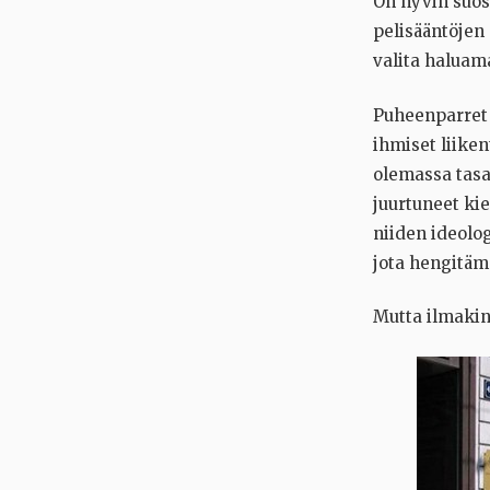
On hyvin suos
pelisääntöjen 
valita haluam
Puheenparret l
ihmiset liike
olemassa tasa
juurtuneet kie
niiden ideolo
jota hengitä
Mutta ilmakin