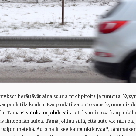
ykset herättävät aina suuria mielipiteitä ja tunteita. Kysy
e kaupunkitila kuuluu. Kaupunkitilaa on jo vuosikymmeniä 
ilu. Tämä
ei suinkaan johdu siitä
, että suurin osa kaupunkila
uvälineenään autoa. Tämä johtuu siitä, että auto vie niin palj
n paljon meteliä. Auto hallitsee kaupunkikuvaa*, äänimaise