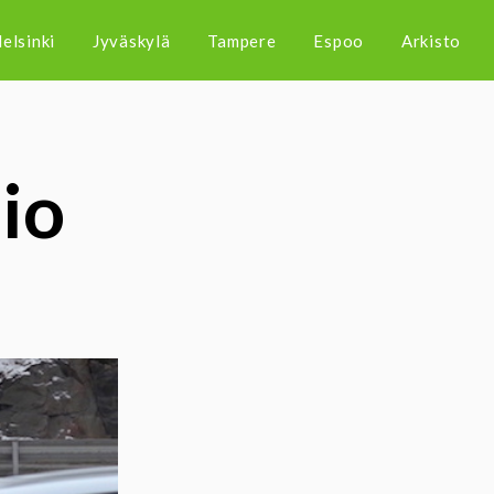
elsinki
Jyväskylä
Tampere
Espoo
Arkisto
io