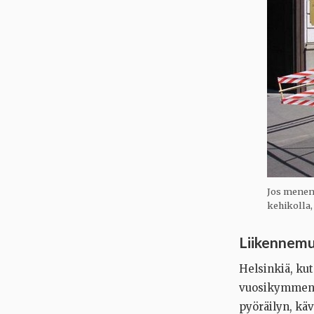
Jos menen K
kehikolla,
Liikennemu
Helsinkiä, ku
vuosikymmenet
pyöräilyn, kä