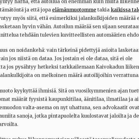
Syntyy harha, että autoilua on enemmän kuin muita liikenn
ttämätöntä ja että jopa
elämänmuotomme
takia
kaikissa ta
yntyy myös siitä, että esimerkiksi jalankulkijoiden määrää e
asketaan hyvin vähän. Autoilun määrää sen sijaan seurataan
ittelua tehdään tulevien kuvitteellisten automäärien ehdoi
s on noidankehä: vain tärkeinä pidettyjä asioita lasketaan
ain jos niistä on dataa. Jos jostain ei ole dataa, sitä ei ole
ta jos pysähtyy hetkeksi tarkkailemaan Kaivokadun liiken
alankulkijoita on melkoinen määrä autoilijoihin verrattuna
muoto kyykyttää ihmisiä. Sitä on vuosikymmenien ajan tuet
omat määrät fyysistä kaupunkitilaa, äänitilaa, ilmatilaa ja a
emuodon valta-asema on nyt uhattuna, sen advokaatit ovat
uniita sanoja, jotka pintapuolelta kuulostavat jaloilta ja 
arvoilta.