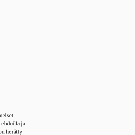
meiset
ehdoilla ja
on herätty