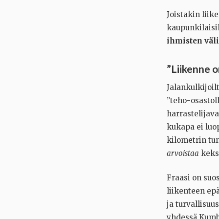
Joistakin liik
kaupunkilaisil
ihmisten väli
”Liikenne o
Jalankulkijoil
”teho-osastoll
harrastelijav
kukapa ei luo
kilometrin tun
arvoistaa
keksi
Fraasi on suo
liikenteen epä
ja turvallisuu
yhdessä Kumb