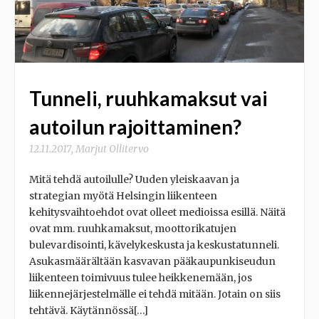
Tunneli, ruuhkamaksut vai
autoilun rajoittaminen?
12.11.2017
,
Marjut Ollitervo
Mitä tehdä autoilulle? Uuden yleiskaavan ja
strategian myötä Helsingin liikenteen
kehitysvaihtoehdot ovat olleet medioissa esillä. Näitä
ovat mm. ruuhkamaksut, moottorikatujen
bulevardisointi, kävelykeskusta ja keskustatunneli.
Asukasmäärältään kasvavan pääkaupunkiseudun
liikenteen toimivuus tulee heikkenemään, jos
liikennejärjestelmälle ei tehdä mitään. Jotain on siis
tehtävä. Käytännössä[…]