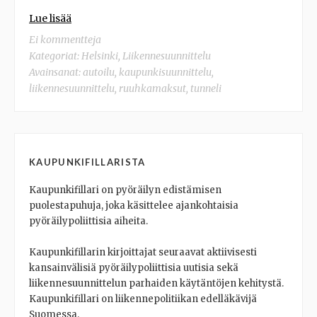
Lue lisää
Ei kommentteja
Kategoriat:
Helsinki
,
Liikennesuunnittelu
Avainsanat:
autoilu
,
kaupunkisuunnittelu
,
liikennesuunnittelu
,
ruuhkamaksut
,
tunneli
KAUPUNKIFILLARISTA
Kaupunkifillari on pyöräilyn edistämisen
puolestapuhuja, joka käsittelee ajankohtaisia
pyöräilypoliittisia aiheita.
Kaupunkifillarin kirjoittajat seuraavat aktiivisesti
kansainvälisiä pyöräilypoliittisia uutisia sekä
liikennesuunnittelun parhaiden käytäntöjen kehitystä.
Kaupunkifillari on liikennepolitiikan edelläkävijä
Suomessa.