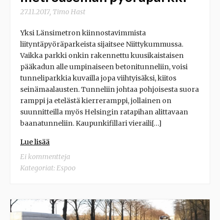
27.11.2017
,
Timo Hast
Yksi Länsimetron kiinnostavimmista
liityntäpyöräparkeista sijaitsee Niittykummussa.
Vaikka parkki onkin rakennettu kuusikaistaisen
pääkadun alle umpinaiseen betonitunneliin, voisi
tunneliparkkia kuvailla jopa viihtyisäksi, kiitos
seinämaalausten. Tunneliin johtaa pohjoisesta suora
ramppi ja etelästä kierreramppi, jollainen on
suunnitteilla myös Helsingin ratapihan alittavaan
baanatunneliin. Kaupunkifillari vieraili[…]
Lue lisää
Ei kommentteja
Kategoriat:
Espoo