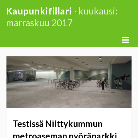
Skip
Kaupunkifillari
· kuukausi:
to
marraskuu 2017
content
Testissä Niittykummun
metroaseman pyöräparkki