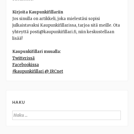
Kirjoita Kaupunkifillariin
Jos sinulla on artikkeli, joka mielestäsi sopisi
julkaistavaksi Kaupunkifillarissa, tarjoa sitä meille. Ota
yhteyttä posti@kaupunkifillari.fi, niin keskustellaan
lisää!
Kaupunkifillari muualla:
Twitterissä
Facebookissa
#kaupunkifillari @ IRCnet
HAKU
Haku: