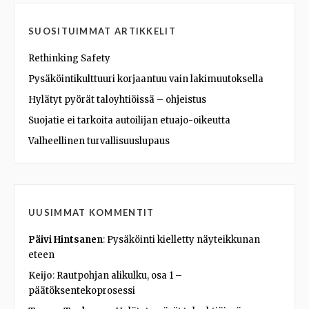
SUOSITUIMMAT ARTIKKELIT
Rethinking Safety
Pysäköintikulttuuri korjaantuu vain lakimuutoksella
Hylätyt pyörät taloyhtiöissä – ohjeistus
Suojatie ei tarkoita autoilijan etuajo-oikeutta
Valheellinen turvallisuuslupaus
UUSIMMAT KOMMENTIT
Päivi Hintsanen
:
Pysäköinti kielletty näyteikkunan
eteen
Keijo
:
Rautpohjan alikulku, osa 1 –
päätöksentekoprosessi