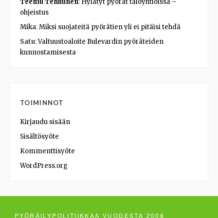
Teemu Tenhunen
:
Hylätyt pyörät taloyhtiöissä –
ohjeistus
Mika
:
Miksi suojateitä pyörätien yli ei pitäisi tehdä
Satu
:
Valtuustoaloite Bulevardin pyöräteiden
kunnostamisesta
TOIMINNOT
Kirjaudu sisään
Sisältösyöte
Kommenttisyöte
WordPress.org
PYÖRÄILYPOLITIIKKAA VUODESTA 2008